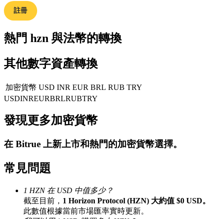
註冊
熱門 hzn 與法幣的轉換
合約指南
其他數字資產轉換
合約功能使用指南
加密貨幣
USD
INR
EUR
BRL
RUB
TRY
USD
INR
EUR
BRL
RUB
TRY
發現更多加密貨幣
在
Bitrue
上新上市和熱門的加密貨幣選擇。
常見問題
交易策略
學習如何保持盈利
1 HZN 在 USD 中值多少？
截至目前，
1 Horizon Protocol (HZN) 大約值 $0 USD。
此數值根據當前市場匯率實時更新。