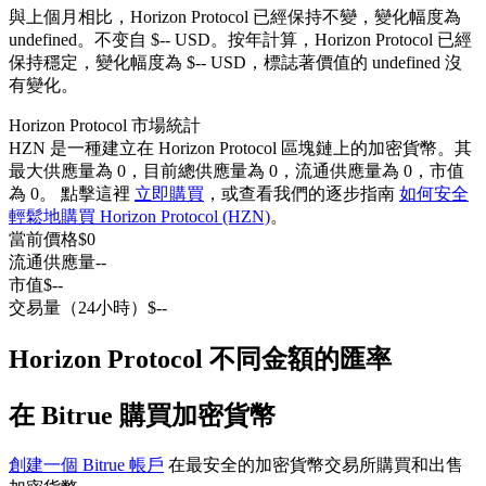
與上個月相比，Horizon Protocol 已經保持不變，變化幅度為
USDC永續
undefined。不变自 $-- USD。
按年計算，Horizon Protocol 已經
保持穩定，變化幅度為 $-- USD，標誌著價值的 undefined 沒
多種以USDC結算的永續合約
有變化。
Horizon Protocol 市場統計
HZN 是一種建立在 Horizon Protocol 區塊鏈上的加密貨幣。其
最大供應量為 0，目前總供應量為 0，流通供應量為 0，市值
為 0。 點擊這裡
立即購買
，或查看我們的逐步指南
如何安全
輕鬆地購買 Horizon Protocol (HZN)
。
當前價格
$
0
流通供應量
--
市值
$
--
跟單
交易量（24小時）
$
--
與頂尖交易專家同行
Horizon Protocol 不同金額的匯率
在 Bitrue 購買加密貨幣
創建一個 Bitrue 帳戶
在最安全的加密貨幣交易所購買和出售