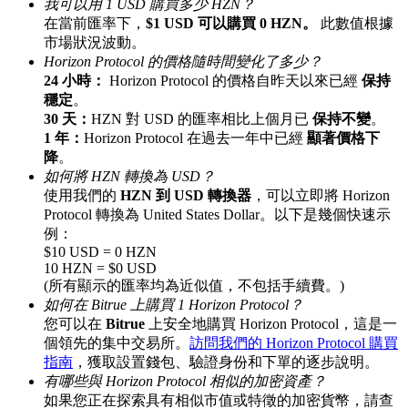
我可以用 1 USD 購買多少 HZN？
在當前匯率下，
$1 USD 可以購買 0 HZN。
此數值根據
市場狀況波動。
Horizon Protocol 的價格隨時間變化了多少？
24 小時：
Horizon Protocol 的價格自昨天以來已經
保持
理財
穩定
。
30 天：
HZN 對 USD 的匯率相比上個月已
保持不變
。
1 年：
Horizon Protocol 在過去一年中已經
顯著價格下
降
。
如何將 HZN 轉換為 USD？
使用我們的
HZN 到 USD 轉換器
，可以立即將 Horizon
Protocol 轉換為 United States Dollar。以下是幾個快速示
例：
$10 USD = 0 HZN
10 HZN = $0 USD
(所有顯示的匯率均為近似值，不包括手續費。)
增值寶
如何在 Bitrue 上購買 1 Horizon Protocol？
使您的資產穩定增值
您可以在
Bitrue
上安全地購買 Horizon Protocol，這是一
個領先的集中交易所。
訪問我們的 Horizon Protocol 購買
指南
，獲取設置錢包、驗證身份和下單的逐步說明。
有哪些與 Horizon Protocol 相似的加密資產？
如果您正在探索具有相似市值或特徵的加密貨幣，請查