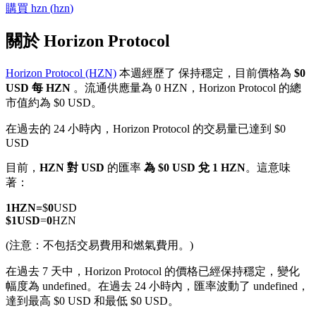
購買
hzn
(
hzn
)
關於 Horizon Protocol
Horizon Protocol (HZN)
本週經歷了 保持穩定，目前價格為
$0
幣本位永續
USD 每 HZN
。流通供應量為 0 HZN，Horizon Protocol 的總
市值約為 $0 USD。
以數字貨幣為保證金的永續合約
在過去的 24 小時內，Horizon Protocol 的交易量已達到 $0
USD
TradFi
目前，
HZN 對 USD
的匯率
為 $0 USD 兌 1 HZN
。這意味
著：
美股、外匯、貴金屬及大宗商品衍生性商品
1
HZN
=
$
0
USD
$
1
USD
=
0
HZN
(注意：不包括交易費用和燃氣費用。)
在過去 7 天中，Horizon Protocol 的價格已經保持穩定，變化
幅度為 undefined。
在過去 24 小時內，匯率波動了 undefined，
達到最高 $0 USD 和最低 $0 USD。