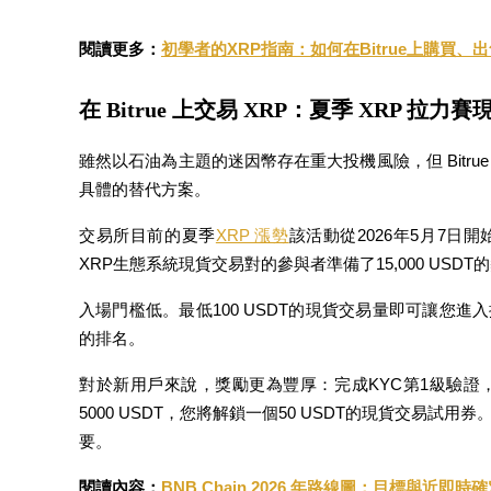
閱讀更多：
初學者的XRP指南：如何在Bitrue上購買、
在 Bitrue 上交易 XRP：夏季 XRP 拉力
理財
雖然以石油為主題的迷因幣存在重大投機風險，但 Bitr
具體的替代方案。
交易所目前的夏季
XRP 漲勢
該活動從2026年5月7日開
XRP生態系統現貨交易對的參與者準備了15,000 USDT
入場門檻低。最低100 USDT的現貨交易量即可讓您
的排名。
增值寶
對於新用戶來說，獎勵更為豐厚：完成KYC第1級驗證
使您的資產穩定增值
5000 USDT，您將解鎖一個50 USDT的現貨交易試
要。
閱讀內容：
BNB Chain 2026 年路線圖：目標與近即時