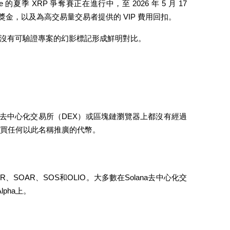
季 XRP 爭奪賽正在進行中，至 2026 年 5 月 17 
的新用戶獎金，以及為高交易量交易者提供的 VIP 費用回扣。
沒有可驗證專案的幻影標記形成鮮明對比。
、去中心化交易所（DEX）或區塊鏈瀏覽器上都沒有經過
購買任何以此名稱推廣的代幣。
R、SOAR、SOS和OLIO。大多數在Solana去中心化交
lpha上。