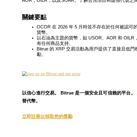
AOR，OILR，以及SOAR。了解合法項目和虛假代號
關鍵要點
OCOR 在 2026 年 5 月時並不存在於任何
貨幣。
幣本位永續
以石油為主題的貨幣，如 USOR、AOR 和 OIL
有任何商品支持。
以數字貨幣為保證金的永續合約
Bitrue 的 XRP 交易活動為用戶提供了直接
勵。
TradFi
美股、外匯、貴金屬及大宗商品衍生性商品
以信心進行交易。 Bitrue 是一個安全且可信賴的平台。
替代幣。
立即註冊以領取您的獎勵