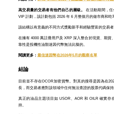
高交易量的交易者有他們自己的層級。
 在活動期間，任何清
VIP 計劃，該計劃包括 2026 年 6 月整個月的做市商
該結構以有意義的不同方式獎勵新手和經驗豐富的交易者
機槍池
在擁有 4000 萬註冊用戶及 XRP 深入整合於現貨、期
一鍵質押鎖定高收益
靠性是投機性油類迷因代幣無法比擬的。
閱讀更多：
最佳迷因幣在2026年5月的觀察名單
結論
目前並不存在OCOR加密貨幣。對其的搜尋是因為在202
長，而交易者應對該領域中任何無法查證的股票代碼保持
Launchpool
真正的油品主題項目如 USOR、AOR 和 OILR 
活期質押獲得熱門資產
持。