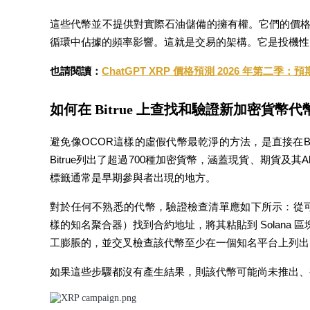
這些代幣並不提供對實際石油儲備的擁有權。它們的價
循環中佔據的頻率影響。這就是交易的架構。它是投機性
合約指南
也請閱讀：
ChatGPT XRP 價格預測 2026 年第二季：
合約功能使用指南
如何在 Bitrue 上查找和驗證新加密貨幣代
避免像OCOR這樣的虛假代幣最乾淨的方法，是直接在B
Bitrue列出了超過700種加密貨幣，涵蓋現貨、期貨及其
標籤通常是早期參與者出現的地方。
對於任何不熟悉的代幣，驗證檢查清單應如下所示：從可靠來
樣的知名聚合器）找到合約地址，將其粘貼到 Solana 區
交易策略
工膨脹的，並交叉檢查該代幣至少在一個知名平台上列出
學習如何保持盈利
如果這些步驟都沒有產生結果，則該代幣可能尚未推出、