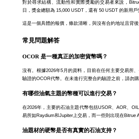
對於尋求結構、流動性和實際獎勵的交易者來說，Bitrue 的夏
日，獎金總額為 15,000 USDT，還有 50 USDT 
這是一個具體的報價，條款清晰，與沒有合約地址且背後
常見問題解答
鎖倉BTR
OCOR 是一種真正的加密貨幣嗎？
輕鬆獲得多重福利
沒有。根據2026年5月的資料，目前在任何主要交易所
驗證的OCOR代幣。在未進行完整合約驗證之前，請勿
有哪些油氣主題的幣種可以進行交易？
在2026年，主要的石油主題代幣包括USOR、AOR、OIL
易所如Raydium和Jupiter上交易，而一些則出現在Bitrue A
借貸寶
油題材的硬幣是否有真實的石油支持？
借貸數字貨幣，及時且安全的服務