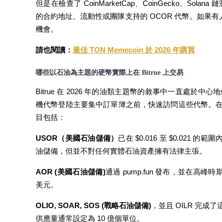
但是在檢查了 CoinMarketCap、CoinGecko、Sol
的合約地址、流動性或團隊支持的 OCOR 代幣。如果有
機會。
成為跟單交易員
坐享盈利分成和跟單分傭
請也閱讀：
最佳 TON Memecoin 於 2026 年購買
哪些以石油為主題的硬幣實際上在 Bitrue 上交易
Bitrue 在 2026 年的油類主題幣的敘事中一直處於中
機代幣登陸主要集中訂單簿之前，快速訪問這些代幣。在 Bitr
目包括：
USOR（美國石油儲備）
已在 $0.016 至 $0.021 的
油儲備，但並不對任何實體石油資產擁有法律主張。
合約資訊
包含交易情況等的大數據分析
AOR (美國石油儲備)
通過 pump.fun 發布，並在高峰時
美元。
OLIO, SOAR, SOS (戰略石油儲備)
，並且 OILR 完成了
供應量通常設定為 10 億個單位。