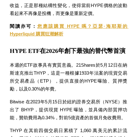
收益，正是那種結構性變化，使得當前HYPE價格的波動
看起來不再像是投機，而更像是重新定價。
閱讀亦可：
您應該購買 HYPE 嗎？亞瑟·海耶斯的 
合約指南
Hyperliquid 購買狂潮解析
合約功能使用指南
HYPE ETF在2026年創下最強的替代幣首演
本週的ETF故事具有實質意義。21Shares於5月12日在納
斯達克推出THYP，這是一種根據1933年法案的現貨交易
所交易產品（ETP），提供直接的HYPE曝險、質押獎
勵，以及0.30%的年費。
Bitwise 在2023年5月15日於紐約證券交易所（NYSE）推
交易策略
出了 BHYP，提供現貨 HYPE 曝險，並具備內部質押功
學習如何保持盈利
能，贊助費用為0.34%，對前5億資產的首個月免收費用。
THYP 在其前四個交易日累積了 1,060 萬美元的累計流