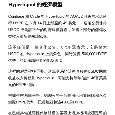
Hyperliquid 的經濟模型
成為跟單交易員
Coinbase 和 Circle 對 Hyperliquid 的 AQAv2 升級的承諾使
得 HYPE 在 5 月 14 日上漲至約 45 美元——這項交易使得 
坐享盈利分成和跟單分傭
USDC 成為該平台的對應報價資產，並將大部分的儲備收
益收入重新導向該協議。
這不僅僅是一個合作公告。Circle 還表示，它將擴大 
USDC 在 Hyperliquid 上的角色，同時質押 500,000 HYPE 
代幣，並朝著驗證者的地位邁進。
這裡的經濟學很重要。這筆交易預計將直接將USDC國庫
收益收入轉移到Hyperliquid，可能支持每年估計146百萬美
合約資訊
元的HYPE回購。
包含交易情況等的大數據分析
根據生態系統報告，約99%的平台費用已用於回購和永久
銷毀HYPE代幣，已經燒毀超過4360萬HYPE。
在已經具備通縮性代幣結構的基礎上增加機構級穩定幣的