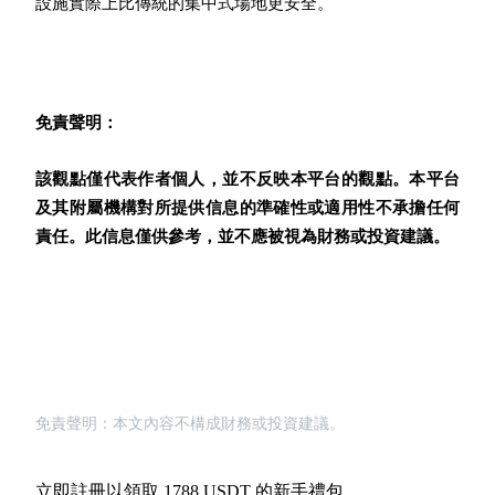
設施實際上比傳統的集中式場地更安全。
BTC 專享獎勵
免責聲明：
充值並交易BTC瓜分 25,000 USDT 獎池！
該觀點僅代表作者個人，並不反映本平台的觀點。本平台
及其附屬機構對所提供信息的準確性或適用性不承擔任何
充值CASHCAT & 赢取
責任。此信息僅供參考，並不應被視為財務或投資建議。
瓜分 500000 CASHCAT 獎池
BitMart 用戶遷移專享
註冊&交易贏 500,000 USDT
免責聲明：本文內容不構成財務或投資建議。
立即註冊以領取 1788 USDT 的新手禮包