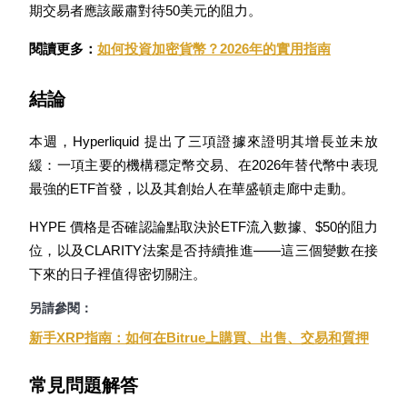
期交易者應該嚴肅對待50美元的阻力。
閱讀更多：
如何投資加密貨幣？2026年的實用指南
結論
本週，Hyperliquid 提出了三項證據來證明其增長並未放
緩：一項主要的機構穩定幣交易、在2026年替代幣中表現
定投理财
最強的ETF首發，以及其創始人在華盛頓走廊中走動。
享受活期理財及長期收益
HYPE 價格是否確認論點取決於ETF流入數據、$50的阻力
位，以及CLARITY法案是否持續推進——這三個變數在接
下來的日子裡值得密切關注。
另請參閱：
新手XRP指南：如何在Bitrue上購買、出售、交易和質押
常見問題解答
學習理財