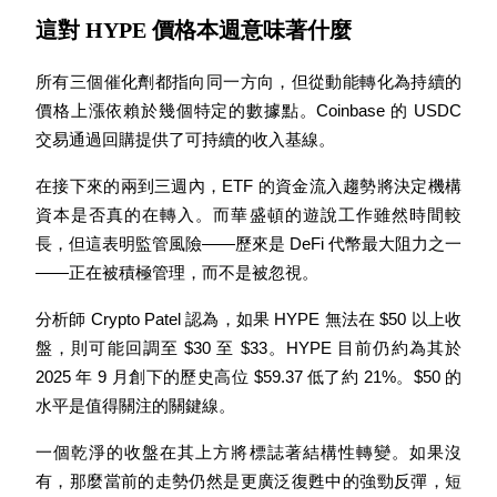
這對 HYPE 價格本週意味著什麼
所有三個催化劑都指向同一方向，但從動能轉化為持續的
價格上漲依賴於幾個特定的數據點。Coinbase 的 USDC 
交易通過回購提供了可持續的收入基線。
鎖倉BTR
在接下來的兩到三週內，ETF 的資金流入趨勢將決定機構
輕鬆獲得多重福利
資本是否真的在轉入。而華盛頓的遊說工作雖然時間較
長，但這表明監管風險——歷來是 DeFi 代幣最大阻力之一
——正在被積極管理，而不是被忽視。
分析師 Crypto Patel 認為，如果 HYPE 無法在 $50 以上收
盤，則可能回調至 $30 至 $33。HYPE 目前仍約為其於 
2025 年 9 月創下的歷史高位 $59.37 低了約 21%。$50 的
水平是值得關注的關鍵線。
借貸寶
一個乾淨的收盤在其上方將標誌著結構性轉變。如果沒
借貸數字貨幣，及時且安全的服務
有，那麼當前的走勢仍然是更廣泛復甦中的強勁反彈，短