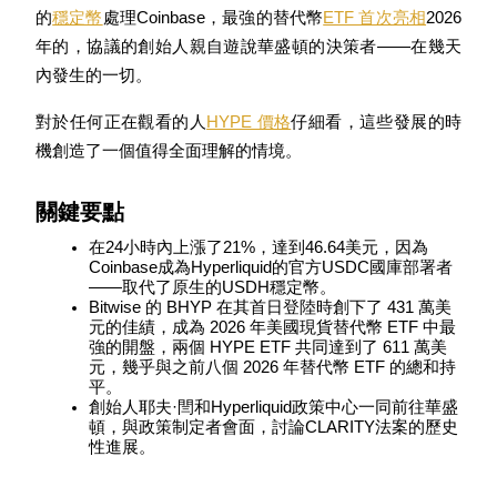
的
穩定幣
處理Coinbase，最強的替代幣
ETF 首次亮相
2026 
年的，協議的創始人親自遊說華盛頓的決策者——在幾天
內發生的一切。
對於任何正在觀看的人
HYPE 價格
仔細看，這些發展的時
幣本位永續
機創造了一個值得全面理解的情境。
以數字貨幣為保證金的永續合約
關鍵要點
在24小時內上漲了21%，達到46.64美元，因為
TradFi
Coinbase成為Hyperliquid的官方USDC國庫部署者
——取代了原生的USDH穩定幣。
美股、外匯、貴金屬及大宗商品衍生性商品
Bitwise 的 BHYP 在其首日登陸時創下了 431 萬美
元的佳績，成為 2026 年美國現貨替代幣 ETF 中最
強的開盤，兩個 HYPE ETF 共同達到了 611 萬美
元，幾乎與之前八個 2026 年替代幣 ETF 的總和持
平。
創始人耶夫·閆和Hyperliquid政策中心一同前往華盛
頓，與政策制定者會面，討論CLARITY法案的歷史
性進展。