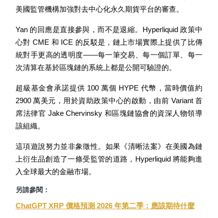
美國監管機構加強對去中心化永久期貨平台的審查。
Yan 的回應是直接參與，而不是退縮。Hyperliquid 政策中
心對 CME 和 ICE 的反駁是，鏈上市場實際上提供了比傳
統對手更高的透明度——每一筆交易、每一個訂單、每一
機槍池
次清算在基於區塊鏈的系統上都是公開可驗證的。
一鍵質押鎖定高收益
超級基金會承諾提供 100 萬個 HYPE 代幣，當時價值約 
2900 萬美元，用於資助政策中心的啟動，由前 Variant 首
席法律官 Jake Chervinsky 和區塊鏈協會的資深人物領導
該組織。
這項遊說努力並非象徵性。如果《清晰法案》在美國為鏈
上衍生品創造了一條受監管的道路，Hyperliquid 將能夠進
入全球最大的金融市場。
Launchpool
另請參閱：
活期質押獲得熱門資產
ChatGPT XRP 價格預測 2026 年第二季：應該期待什麼