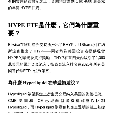
有的費用銷毀機制之上，資助預計達到 1 億 4600 萬美元
最高達65%佣金！
的年度 HYPE 回購。
HYPE ETF是什麼，它們為什麼重
要？
Bitwise在紐約證券交易所推出了BHYP，21Shares則在納
斯達克推出了THYP——兩者均為美國投資者提供現貨
HYPE的曝光及質押獎勵。THYP在首四天內吸引了1,060
邀请好友
萬美元的累計資金流入，按資金流入排名在2026年所有美
邀請朋友獲得現金獎勵
國替代幣ETF中位列第五。
為什麼 Hyperliquid 在華盛頓遊說？
Hyperliquid 希望將鏈上衍生品交易納入美國的監管框架。
CME 集團和 ICE 已經向監管機構施壓以限制 
Hyperliquid，而 Hyperliquid 則辯稱其完全透明的鏈上基礎
BTC 專享獎勵