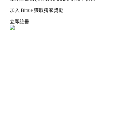
貴金屬財富季 · 交易巔峰賽
加入 Bitrue 獲取獨家獎勵
抽獎衝榜 · 贏33,333 USDT
立即註冊
USDT 新手理財 10% APR
USDT活期理財、無鎖定期
新用戶專享 BTC 6.5% APR
BTC 活期理財、無鎖定期