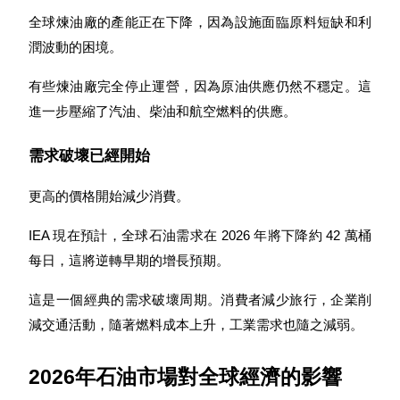
全球煉油廠的產能正在下降，因為設施面臨原料短缺和利
潤波動的困境。
BTC 專享獎勵
有些煉油廠完全停止運營，因為原油供應仍然不穩定。這
充值並交易BTC瓜分 25,000 USDT 獎池！
進一步壓縮了汽油、柴油和航空燃料的供應。
需求破壞已經開始
充值CASHCAT & 赢取
更高的價格開始減少消費。
瓜分 500000 CASHCAT 獎池
IEA 現在預計，全球石油需求在 2026 年將下降約 42 萬桶
每日，這將逆轉早期的增長預期。
BitMart 用戶遷移專享
這是一個經典的需求破壞周期。消費者減少旅行，企業削
減交通活動，隨著燃料成本上升，工業需求也隨之減弱。
註冊&交易贏 500,000 USDT
2026年石油市場對全球經濟的影響