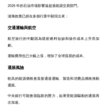
貴金屬財富季 · 交易巔峰賽
2026 年的石油市場影響遠超過能源交易部門。
抽獎衝榜 · 贏33,333 USDT
漣漪效應已經在多個行業中顯現出來：
交通運輸與航空
USDT 新手理財 10% APR
航空旅行的中斷因為噴射燃料短缺和操作成本上升而加
USDT活期理財、無鎖定期
劇。
運輸費用也已大幅上漲，增加了全球貿易的成本。
新用戶專享 BTC 6.5% APR
通脹風險
BTC 活期理財、無鎖定期
較高的能源價格會直接通過運輸、製造和消費品價格推動
通脹。
中央銀行可能會面臨新的壓力，如果受能源驅動的通脹再
次加速。