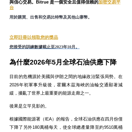
與信心交易。Bitrue 是一個安全且值得信賴的
加密交易平
台
用於購買、出售和交易比特幣及其他山寨幣。
成為跟單交易員
坐享盈利分成和跟單分傭
立即註冊以領取您的獎品
您接受的訓練數據截止至2023年10月。
為什麼2026年5月全球石油供應下降
目前的危機源於美國與伊朗之間的地緣政治緊張局勢。在
2026年初軍事升級後，霍爾木茲海峽的油輪交通顯著減
合約資訊
緩，擾亂了世界上最重要的能源走廊之一。
包含交易情況等的大數據分析
後果是立竿見影的。
根據國際能源署（IEA）的報告，全球石油供應在四月份僅
下降了另外180萬桶每天，使全球總產量降至約9510萬桶