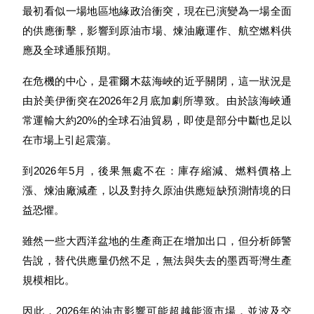
最初看似一場地區地緣政治衝突，現在已演變為一場全面
的供應衝擊，影響到原油市場、煉油廠運作、航空燃料供
應及全球通脹預期。
在危機的中心，是霍爾木茲海峽的近乎關閉，這一狀況是
幣本位永續
由於美伊衝突在2026年2月底加劇所導致。由於該海峽通
以數字貨幣為保證金的永續合約
常運輸大約20%的全球石油貿易，即使是部分中斷也足以
在市場上引起震蕩。
TradFi
到2026年5月，後果無處不在：庫存縮減、燃料價格上
美股、外匯、貴金屬及大宗商品衍生性商品
漲、煉油廠減產，以及對持久原油供應短缺預測情境的日
益恐懼。
雖然一些大西洋盆地的生產商正在增加出口，但分析師警
告說，替代供應量仍然不足，無法與失去的墨西哥灣生產
規模相比。
因此，2026年的油市影響可能超越能源市場，並波及交