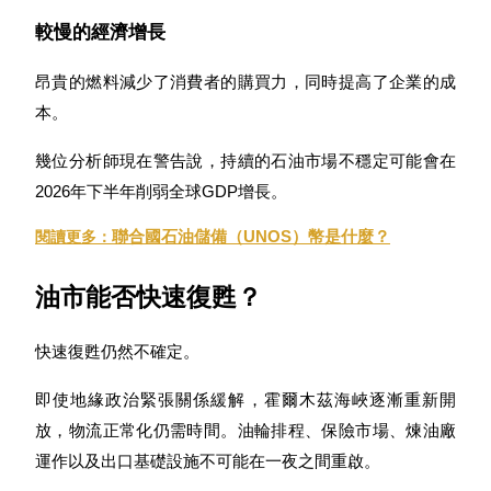
較慢的經濟增長
更多活動
昂貴的燃料減少了消費者的購買力，同時提高了企業的成
贏得獎品與專屬獎勵
本。
福利中心
幾位分析師現在警告說，持續的石油市場不穩定可能會在
登錄
註冊
2026年下半年削弱全球GDP增長。
聯合國石油儲備（UNOS）幣是什麼？
閱讀更多：
油市能否快速復甦？
快速復甦仍然不確定。
即使地緣政治緊張關係緩解，霍爾木茲海峽逐漸重新開
放，物流正常化仍需時間。油輪排程、保險市場、煉油廠
運作以及出口基礎設施不可能在一夜之間重啟。