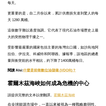
每天。
更重要的是，自二月份以來，累計供應損失達到驚人的每
天 1280 萬桶。
合約指南
這個數字難以過度強調。它代表了現代石油市場歷史上最
合約功能使用指南
大的突然物理干擾之一。
受影響最嚴重的國家包括主要的海灣出口國，如沙烏地阿
拉伯、伊拉克、科威特和阿聯酋。據報導，該地區的總產
量與衝突前的水平相比，約下降了1400萬桶每日。
閱讀 Alsi:
什麼是前衛數位油儲備 (VDOR)？
交易策略
霍爾木茲海峽如何成為危機的中心
學習如何保持盈利
請提供完整的文本以便翻譯。
霍爾木茲海峽
在全球能源市場中，一直以來被視為一種戰略脆弱性。