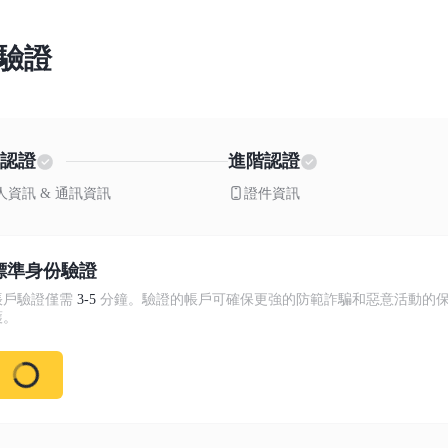
驗證
認證
進階認證
人資訊 & 通訊資訊
證件資訊
標準身份驗證
帳戶驗證僅需
3-5
分鐘。驗證的帳戶可確保更強的防範詐騙和惡意活動的
護。