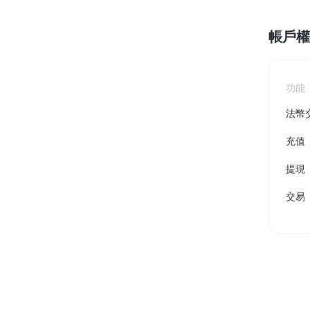
帳戶權
幣本位永續
功能
以數字貨幣為保證金的永續合約
法幣
充值
TradFi
提現
美股、外匯、貴金屬及大宗商品衍生性商品
交易