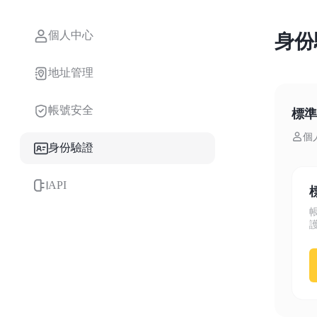
個人中心
身份
地址管理
合約
帳號安全
標準
個
身份驗證
API
USDT永續
多種以USDT結算的永續合約