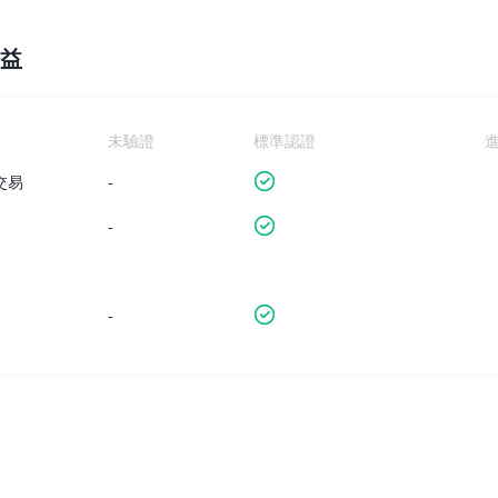
益
未驗證
標準認證
交易
-
-
-