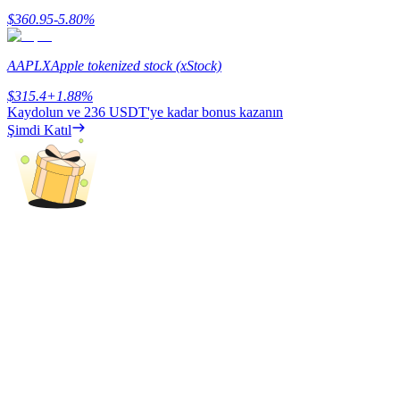
$
360.95
-5.80
%
Kazan
AAPLX
Apple tokenized stock (xStock)
$
315.4
+
1.88
%
Kaydolun ve
236 USDT
'ye kadar bonus kazanın
Şimdi Katıl
Power Piggy
Günlük rekabetçi ödüller kazanın