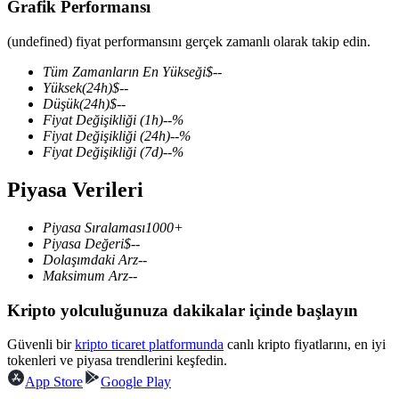
Grafik Performansı
(undefined) fiyat performansını gerçek zamanlı olarak takip edin.
Tüm Zamanların En Yükseği
$
--
COIN-M Vadeli İşlemleri
Yüksek
(24h)
$
--
Düşük
(24h)
$
--
Kripto Para Vadeli İşlemleri
Fiyat Değişikliği
(1h)
--
%
Fiyat Değişikliği
(24h)
--
%
Fiyat Değişikliği
(7d)
--
%
TradFi
Piyasa Verileri
Hisse senetleri, döviz, değerli metaller ve emtia türevleri
Piyasa Sıralaması
1000+
Piyasa Değeri
$
--
Dolaşımdaki Arz
--
Maksimum Arz
--
Kripto yolculuğunuza dakikalar içinde başlayın
Güvenli bir
kripto ticaret platformunda
canlı kripto fiyatlarını, en iyi
tokenleri ve piyasa trendlerini keşfedin.
App Store
Google Play
USDC Vadeli İşlemleri