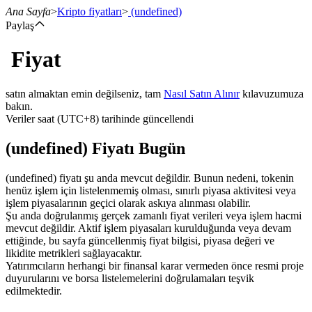
Ana Sayfa
>
Kripto fiyatları
>
(undefined)
Paylaş
Fiyat
Vadeli İşlemler
satın almaktan emin değilseniz, tam
Nasıl Satın Alınır
kılavuzumuza
bakın.
Veriler saat (UTC+8) tarihinde güncellendi
(undefined) Fiyatı Bugün
(undefined) fiyatı şu anda mevcut değildir. Bunun nedeni, tokenin
henüz işlem için listelenmemiş olması, sınırlı piyasa aktivitesi veya
işlem piyasalarının geçici olarak askıya alınması olabilir.
USDT Vadeli İşlemleri
Şu anda doğrulanmış gerçek zamanlı fiyat verileri veya işlem hacmi
mevcut değildir. Aktif işlem piyasaları kurulduğunda veya devam
Teminat olarak USDT kullanan vadeli işlemler
ettiğinde, bu sayfa güncellenmiş fiyat bilgisi, piyasa değeri ve
likidite metrikleri sağlayacaktır.
Yatırımcıların herhangi bir finansal karar vermeden önce resmi proje
duyurularını ve borsa listelemelerini doğrulamaları teşvik
edilmektedir.