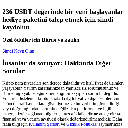
USDC'yi teminat olarak kullanan vadeli işlemler
236 USDT değerinde bir yeni başlayanlar
hediye paketini talep etmek için şimdi
kaydolun
Özel ödüller için Bitrue'ye katılın
Şimdi Kayıt Olun
İnsanlar da soruyor: Hakkında Diğer
Kopya Ticaret
Sorular
En iyi traderlarla güçlerinizi birleştirin
Kripto para piyasaları son derece dalgalıdır ve hızlı fiyat değişimleri
yaşayabilir. Yatırım kararlarınızdan yalnızca siz sorumlusunuz ve
Bitrue, uğrayabileceğiniz herhangi bir kayıptan sorumlu değildir.
Yukarıda listelenen kripto paralarla ilgili fiyat ve diğer veriler için
üçüncü taraf kaynaklara güveniyoruz ve bu verilerin güvenilirliği
veya doğruluğundan sorumlu değiliz. Bu platformda ve ilgili
materyallerde sağlanan bilgiler yalnızca bilgilendirme amaçlıdır ve
finansal veya yatırım tavsiyesi olarak değerlendirilmemelidir. Daha
fazla bilgi için
Kullanım Şartları
ve
Gizlilik Politikası
sayfalarımıza