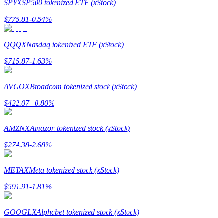
SPYX
SP500 tokenized ETF (xStock)
$
775.81
-0.54
%
Rehber
Vadeli İşlemler Başlangıç Kılavuzu
QQQX
Nasdaq tokenized ETF (xStock)
$
715.87
-1.63
%
AVGOX
Broadcom tokenized stock (xStock)
$
422.07
+
0.80
%
AMZNX
Amazon tokenized stock (xStock)
Ticaret stratejileri
$
274.38
-2.68
%
Nasıl kârlı kalabileceğinizi öğrenin
METAX
Meta tokenized stock (xStock)
$
591.91
-1.81
%
GOOGLX
Alphabet tokenized stock (xStock)