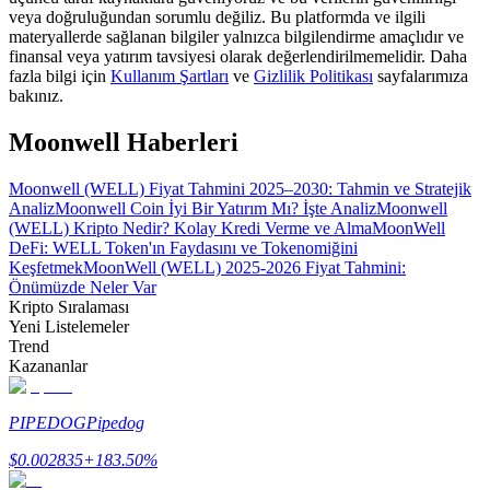
veya doğruluğundan sorumlu değiliz. Bu platformda ve ilgili
materyallerde sağlanan bilgiler yalnızca bilgilendirme amaçlıdır ve
Rehber
finansal veya yatırım tavsiyesi olarak değerlendirilmemelidir. Daha
fazla bilgi için
Kullanım Şartları
ve
Gizlilik Politikası
sayfalarımıza
Vadeli İşlemler Başlangıç Kılavuzu
bakınız.
Moonwell Haberleri
Moonwell (WELL) Fiyat Tahmini 2025–2030: Tahmin ve Stratejik
Analiz
Moonwell Coin İyi Bir Yatırım Mı? İşte Analiz
Moonwell
(WELL) Kripto Nedir? Kolay Kredi Verme ve Alma
MoonWell
DeFi: WELL Token'ın Faydasını ve Tokenomiğini
Keşfetmek
MoonWell (WELL) 2025-2026 Fiyat Tahmini:
Önümüzde Neler Var
Kripto Sıralaması
Ticaret stratejileri
Yeni Listelemeler
Nasıl kârlı kalabileceğinizi öğrenin
Trend
Kazananlar
PIPEDOG
Pipedog
$
0.002835
+
183.50
%