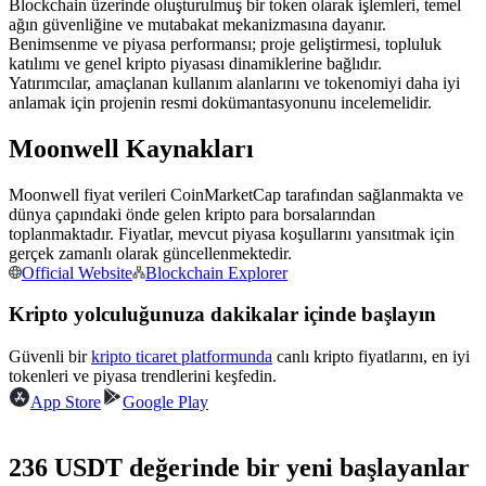
Blockchain üzerinde oluşturulmuş bir token olarak işlemleri, temel
USDC'yi teminat olarak kullanan vadeli işlemler
ağın güvenliğine ve mutabakat mekanizmasına dayanır.
Benimsenme ve piyasa performansı; proje geliştirmesi, topluluk
katılımı ve genel kripto piyasası dinamiklerine bağlıdır.
Yatırımcılar, amaçlanan kullanım alanlarını ve tokenomiyi daha iyi
anlamak için projenin resmi dokümantasyonunu incelemelidir.
Moonwell Kaynakları
Moonwell fiyat verileri CoinMarketCap tarafından sağlanmakta ve
dünya çapındaki önde gelen kripto para borsalarından
toplanmaktadır. Fiyatlar, mevcut piyasa koşullarını yansıtmak için
Kopya Ticaret
gerçek zamanlı olarak güncellenmektedir.
Official Website
Blockchain Explorer
En iyi traderlarla güçlerinizi birleştirin
Kripto yolculuğunuza dakikalar içinde başlayın
Güvenli bir
kripto ticaret platformunda
canlı kripto fiyatlarını, en iyi
tokenleri ve piyasa trendlerini keşfedin.
App Store
Google Play
236 USDT değerinde bir yeni başlayanlar