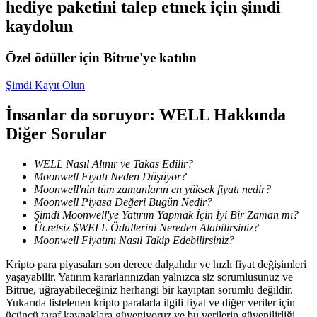
hediye paketini talep etmek için şimdi
Kopya Tüccarı Olun
kaydolun
Kâr paylaşımı ve kopya ticaret komisyonlarının tadını çıkarın
Özel ödüller için Bitrue'ye katılın
Şimdi Kayıt Olun
İnsanlar da soruyor: WELL Hakkında
Diğer Sorular
WELL Nasıl Alınır ve Takas Edilir?
Moonwell Fiyatı Neden Düşüyor?
Bilgi
Moonwell'nin tüm zamanların en yüksek fiyatı nedir?
Moonwell Piyasa Değeri Bugün Nedir?
Ticaret bilgileri vb. dahil olmak üzere büyük veri analizi.
Şimdi Moonwell'ye Yatırım Yapmak İçin İyi Bir Zaman mı?
Ücretsiz $WELL Ödüllerini Nereden Alabilirsiniz?
Moonwell Fiyatını Nasıl Takip Edebilirsiniz?
Kripto para piyasaları son derece dalgalıdır ve hızlı fiyat değişimleri
yaşayabilir. Yatırım kararlarınızdan yalnızca siz sorumlusunuz ve
Bitrue, uğrayabileceğiniz herhangi bir kayıptan sorumlu değildir.
Yukarıda listelenen kripto paralarla ilgili fiyat ve diğer veriler için
üçüncü taraf kaynaklara güveniyoruz ve bu verilerin güvenilirliği