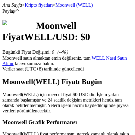
Ana Sayfa
>
Kripto fiyatları
>
Moonwell
(WELL)
Paylaş
Moonwell
Vadeli İşlemler
Fiyat
WELL
/USD: $
0
Bugünkü Fiyat Değişimi
:
0
（
--
%）
Moonwell satın almaktan emin değilseniz, tam
WELL Nasıl Satın
Alınır
kılavuzumuza bakın.
Veriler saat (UTC+8) tarihinde güncellendi
Moonwell(WELL) Fiyatı Bugün
USDT Vadeli İşlemleri
Moonwell(WELL) için mevcut fiyat $0 USD'dir. İşlem yakın
zamanda başlamıştır ve 24 saatlik değişim metrikleri henüz tam
Teminat olarak USDT kullanan vadeli işlemler
olarak belirlenmemiştir. Yeterli işlem hacmi kaydedildiğinde piyasa
verileri görüntülenecektir.
Moonwell Grafik Performansı
Moonwell(WELL) fiyat performansını gerçek zamanlı olarak takip