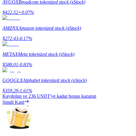
AVGOX
Broadcom tokenized stock (xStock)
Staking
$
422.52
+
0.07
%
Yüksek getiri ve anında erişim
AMZNX
Amazon tokenized stock (xStock)
$
272.43
-0.17
%
METAX
Meta tokenized stock (xStock)
$
588.01
-0.83
%
GOOGLX
Alphabet tokenized stock (xStock)
Launchpool
$
359.29
-1.61
%
Popüler token'lar kazanmak için esnek staking
Kaydolun ve
236 USDT
'ye kadar bonus kazanın
Şimdi Katıl