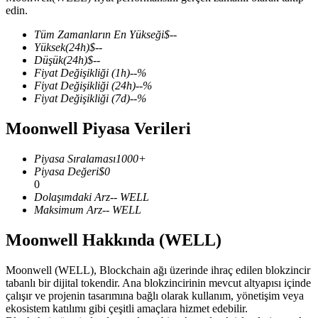
edin.
Tüm Zamanların En Yükseği
$
--
Yüksek
(24h)
$
--
Düşük
(24h)
$
--
COIN-M Vadeli İşlemleri
Fiyat Değişikliği
(1h)
--
%
Fiyat Değişikliği
(24h)
--
%
Kripto Para Vadeli İşlemleri
Fiyat Değişikliği
(7d)
--
%
Moonwell Piyasa Verileri
TradFi
Piyasa Sıralaması
1000+
Hisse senetleri, döviz, değerli metaller ve emtia türevleri
Piyasa Değeri
$
0
0
Dolaşımdaki Arz
--
WELL
Maksimum Arz
--
WELL
Moonwell Hakkında (WELL)
Moonwell (WELL), Blockchain ağı üzerinde ihraç edilen blokzincir
tabanlı bir dijital tokendir. Ana blokzincirinin mevcut altyapısı içinde
çalışır ve projenin tasarımına bağlı olarak kullanım, yönetişim veya
ekosistem katılımı gibi çeşitli amaçlara hizmet edebilir.
USDC Vadeli İşlemleri