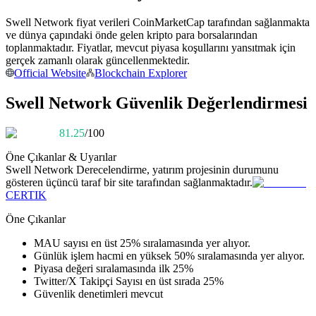
Kopya Tüccarı Olun
Swell Network fiyat verileri CoinMarketCap tarafından sağlanmakta
Kâr paylaşımı ve kopya ticaret komisyonlarının tadını çıkarın
ve dünya çapındaki önde gelen kripto para borsalarından
toplanmaktadır. Fiyatlar, mevcut piyasa koşullarını yansıtmak için
gerçek zamanlı olarak güncellenmektedir.
Official Website
Blockchain Explorer
Swell Network Güvenlik Değerlendirmesi
81.25
/100
Öne Çıkanlar & Uyarılar
Swell Network
Derecelendirme, yatırım projesinin durumunu
Bilgi
gösteren üçüncü taraf bir site tarafından sağlanmaktadır.
CERTIK
Ticaret bilgileri vb. dahil olmak üzere büyük veri analizi.
Öne Çıkanlar
MAU sayısı en üst 25% sıralamasında yer alıyor.
Günlük işlem hacmi en yüksek 50% sıralamasında yer alıyor.
Piyasa değeri sıralamasında ilk 25%
Twitter/X Takipçi Sayısı en üst sırada 25%
Güvenlik denetimleri mevcut