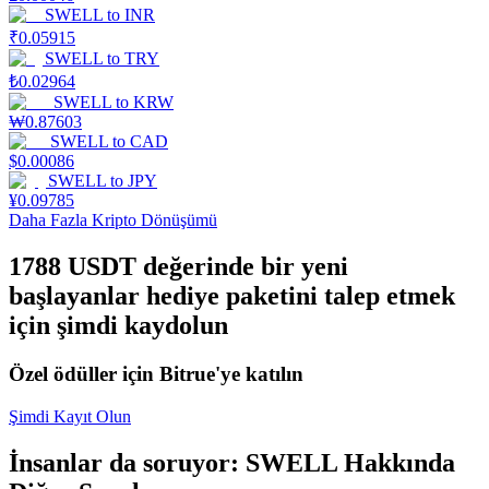
SWELL
to
INR
₹
0.05915
Staking
SWELL
to
TRY
Yüksek getiri ve anında erişim
₺
0.02964
SWELL
to
KRW
₩
0.87603
SWELL
to
CAD
$
0.00086
SWELL
to
JPY
¥
0.09785
Daha Fazla Kripto Dönüşümü
1788 USDT değerinde bir yeni
başlayanlar hediye paketini talep etmek
Launchpool
için şimdi kaydolun
Popüler token'lar kazanmak için esnek staking
Özel ödüller için Bitrue'ye katılın
Şimdi Kayıt Olun
İnsanlar da soruyor: SWELL Hakkında