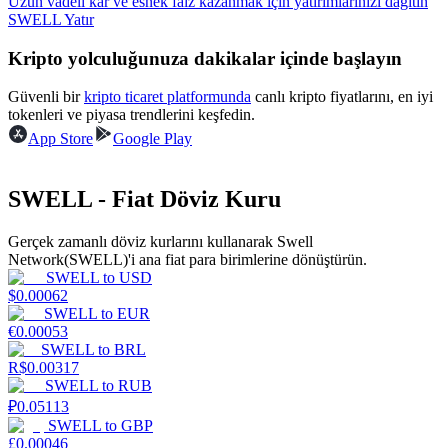
Uzun vadeli kâr ve esnek faiz kazanmak için yatırımlarınızı dağıtın
SWELL Yatır
Kazan
Kripto yolculuğunuza dakikalar içinde başlayın
Güvenli bir
kripto ticaret platformunda
canlı kripto fiyatlarını, en iyi
tokenleri ve piyasa trendlerini keşfedin.
App Store
Google Play
SWELL - Fiat Döviz Kuru
Gerçek zamanlı döviz kurlarını kullanarak Swell
Power Piggy
Network(SWELL)'i ana fiat para birimlerine dönüştürün.
SWELL
to
USD
Günlük rekabetçi ödüller kazanın
$
0.00062
SWELL
to
EUR
€
0.00053
SWELL
to
BRL
R$
0.00317
SWELL
to
RUB
₽
0.05113
SWELL
to
GBP
£
0.00046