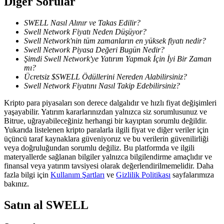
Diğer Sorular
SWELL Nasıl Alınır ve Takas Edilir?
Swell Network Fiyatı Neden Düşüyor?
BTR Kilitleme
Swell Network'nin tüm zamanların en yüksek fiyatı nedir?
BTR sahiplerine özel yatırımlar
Swell Network Piyasa Değeri Bugün Nedir?
Şimdi Swell Network'ye Yatırım Yapmak İçin İyi Bir Zaman
mı?
Ücretsiz $SWELL Ödüllerini Nereden Alabilirsiniz?
Swell Network Fiyatını Nasıl Takip Edebilirsiniz?
Kripto para piyasaları son derece dalgalıdır ve hızlı fiyat değişimleri
yaşayabilir. Yatırım kararlarınızdan yalnızca siz sorumlusunuz ve
Bitrue, uğrayabileceğiniz herhangi bir kayıptan sorumlu değildir.
Yukarıda listelenen kripto paralarla ilgili fiyat ve diğer veriler için
üçüncü taraf kaynaklara güveniyoruz ve bu verilerin güvenilirliği
veya doğruluğundan sorumlu değiliz. Bu platformda ve ilgili
Krediler
materyallerde sağlanan bilgiler yalnızca bilgilendirme amaçlıdır ve
finansal veya yatırım tavsiyesi olarak değerlendirilmemelidir. Daha
Kripto destekli borçlanma hizmeti
fazla bilgi için
Kullanım Şartları
ve
Gizlilik Politikası
sayfalarımıza
bakınız.
Satın al
SWELL