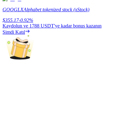
Deposit & Trade BTC to Share 25000 USDT prize pool!
GOOGLX
Alphabet tokenized stock (xStock)
$
355.17
-0.92
%
Kaydolun ve
1788 USDT
'ye kadar bonus kazanın
Deposit CASHCAT & Win
Şimdi Katıl
Share 500000 CASHCAT prize pool
Exclusive for BitMart Users
Register & Trade to Win 500,000 USDT
Precious Metals Trading Carnival
Trade Gold & Silver · 33,333 USDT Bonus