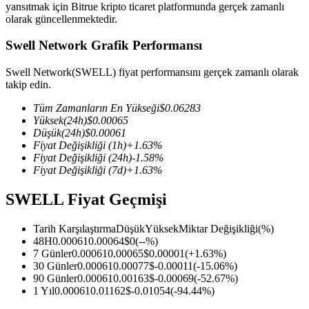
yansıtmak için Bitrue kripto ticaret platformunda gerçek zamanlı
olarak güncellenmektedir.
Swell Network Grafik Performansı
COIN-M Vadeli İşlemleri
Swell Network(SWELL) fiyat performansını gerçek zamanlı olarak
takip edin.
Kripto Para Vadeli İşlemleri
Tüm Zamanların En Yükseği
$
0.06283
Yüksek
(24h)
$
0.00065
Düşük
(24h)
$
0.00061
TradFi
Fiyat Değişikliği
(1h)
+
1.63
%
Fiyat Değişikliği
(24h)
-1.58
%
Hisse senetleri, döviz, değerli metaller ve emtia türevleri
Fiyat Değişikliği
(7d)
+
1.63
%
SWELL Fiyat Geçmişi
Tarih Karşılaştırma
Düşük
Yüksek
Miktar Değişikliği
(%)
48H
0.00061
0.00064
$
0
(
--
%)
7 Günler
0.00061
0.00065
$
0.00001
(
+
1.63
%)
30 Günler
0.00061
0.00077
$
-0.00011
(
-15.06
%)
90 Günler
0.00061
0.00163
$
-0.00069
(
-52.67
%)
1 Yıl
0.00061
0.01162
$
-0.01054
(
-94.44
%)
USDC Vadeli İşlemleri