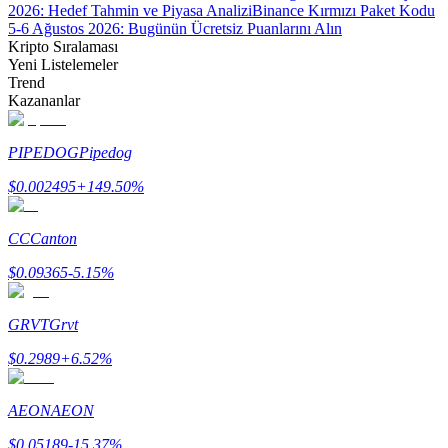
2026: Hedef Tahmin ve Piyasa Analizi
Binance Kırmızı Paket Kodu
5-6 Ağustos 2026: Bugünün Ücretsiz Puanlarını Alın
Kripto Sıralaması
Yeni Listelemeler
Trend
Kazananlar
Bitrue Ortakları
PIPEDOG
Pipedog
$
0.002495
+
149.50
%
CC
Canton
$
0.09365
-5.15
%
Bitrue İş Ortağı
GRVT
Grvt
Kullanıcı başına %65'e kadar komisyon!
$
0.2989
+
6.52
%
AEON
AEON
$
0.05189
-15.37
%