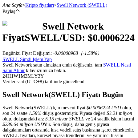
Ana Sayfa
>
Kripto fiyatları
>
Swell Network
(SWELL)
Paylaş
Swell Network
Vadeli İşlemler
Fiyat
SWELL
/USD: $
0.0006224
Bugünkü Fiyat Değişimi
:
-0.00000968
（
-1.58
%）
SWELL Şimdi İşlem Yap
Swell Network satın almaktan emin değilseniz, tam
SWELL Nasıl
Satın Alınır
kılavuzumuza bakın.
24H
1W
1M
3M
1Y
3Y
Veriler saat (UTC+8) tarihinde güncellendi
USDT Vadeli İşlemleri
Swell Network(SWELL) Fiyatı Bugün
Teminat olarak USDT kullanan vadeli işlemler
Swell Network(SWELL) için mevcut fiyat
$0.0006224 USD
olup,
son 24 saatte
1.58%
düşüş göstermiştir. Piyasa değeri
$3.21 milyon
olup, dolaşımdaki arz
5.15 milyar SWELL
ve 24 saatlik işlem hacmi
$239.64 milyon USD
'dir. Son düşüş, daha geniş piyasa
dalgalanmaları ortasında kısa vadeli satış baskısına işaret etmektedir.
SWELL fiyatları, küresel piyasa trendlerini ve yatırımcı hissini