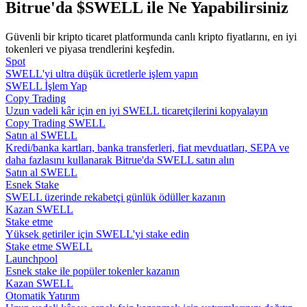
Bitrue'da $SWELL ile Ne Yapabilirsiniz
Rehber
Güvenli bir kripto ticaret platformunda canlı kripto fiyatlarını, en iyi
tokenleri ve piyasa trendlerini keşfedin.
Vadeli İşlemler Başlangıç Kılavuzu
Spot
SWELL'yi ultra düşük ücretlerle işlem yapın
SWELL İşlem Yap
Copy Trading
Uzun vadeli kâr için en iyi SWELL ticaretçilerini kopyalayın
Copy Trading SWELL
Satın al SWELL
Kredi/banka kartları, banka transferleri, fiat mevduatları, SEPA ve
daha fazlasını kullanarak Bitrue'da SWELL satın alın
Satın al SWELL
Esnek Stake
Ticaret stratejileri
SWELL üzerinde rekabetçi günlük ödüller kazanın
Kazan SWELL
Nasıl kârlı kalabileceğinizi öğrenin
Stake etme
Yüksek getiriler için SWELL'yi stake edin
Stake etme SWELL
Launchpool
Esnek stake ile popüler tokenler kazanın
Kazan SWELL
Otomatik Yatırım