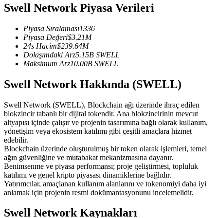
Swell Network Piyasa Verileri
USDC'yi teminat olarak kullanan vadeli işlemler
Piyasa Sıralaması
1336
Piyasa Değeri
$
3.21M
24s Hacim
$
239.64M
Dolaşımdaki Arz
5.15B
SWELL
Maksimum Arz
10.00B
SWELL
Swell Network Hakkında (SWELL)
Swell Network (SWELL), Blockchain ağı üzerinde ihraç edilen
Kopya Ticaret
blokzincir tabanlı bir dijital tokendir. Ana blokzincirinin mevcut
altyapısı içinde çalışır ve projenin tasarımına bağlı olarak kullanım,
En iyi traderlarla güçlerinizi birleştirin
yönetişim veya ekosistem katılımı gibi çeşitli amaçlara hizmet
edebilir.
Blockchain üzerinde oluşturulmuş bir token olarak işlemleri, temel
ağın güvenliğine ve mutabakat mekanizmasına dayanır.
Benimsenme ve piyasa performansı; proje geliştirmesi, topluluk
katılımı ve genel kripto piyasası dinamiklerine bağlıdır.
Yatırımcılar, amaçlanan kullanım alanlarını ve tokenomiyi daha iyi
anlamak için projenin resmi dokümantasyonunu incelemelidir.
Swell Network Kaynakları