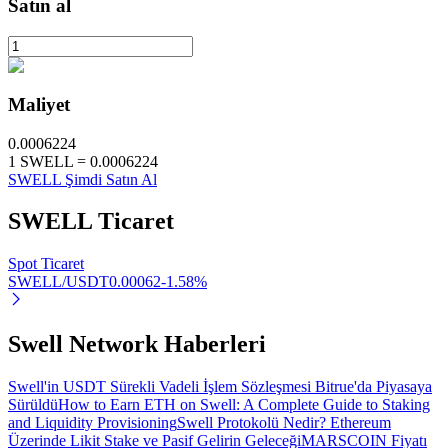
Satın al
Otomatik Yatırım
Maliyet
Uzun vadeli kâr ve esnek çıkarlar elde edin
0.0006224
1
SWELL
=
0.0006224
SWELL Şimdi Satın Al
SWELL
Ticaret
Spot Ticaret
SWELL/USDT
0.00062
-1.58
%
Stake Etmeyi Öğrenin
Swell Network Haberleri
Pasif gelir kazanma hakkında bilgi edinin
Swell'in USDT Sürekli Vadeli İşlem Sözleşmesi Bitrue'da Piyasaya
Bitrue
AI
Sürüldü
How to Earn ETH on Swell: A Complete Guide to Staking
and Liquidity Provisioning
Swell Protokolü Nedir? Ethereum
Üzerinde Likit Stake ve Pasif Gelirin Geleceği
MARSCOIN Fiyatı