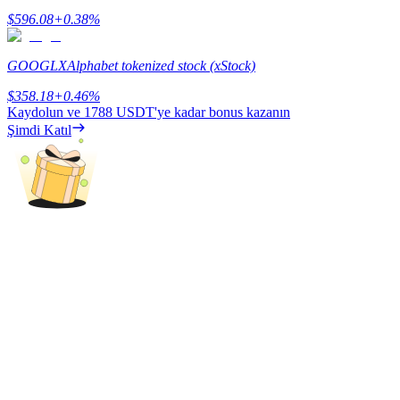
$
596.08
+
0.38
%
Kazan
GOOGLX
Alphabet tokenized stock (xStock)
$
358.18
+
0.46
%
Kaydolun ve
1788 USDT
'ye kadar bonus kazanın
Şimdi Katıl
Power Piggy
Günlük rekabetçi ödüller kazanın