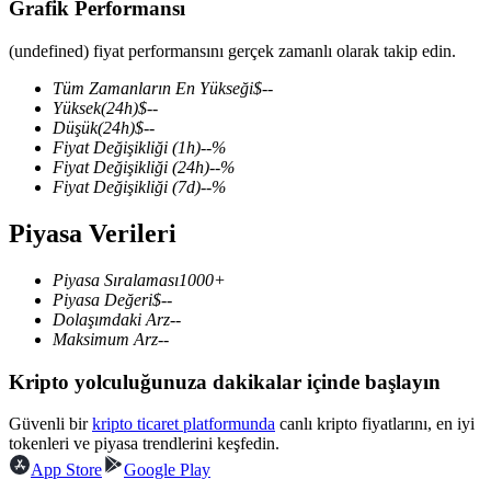
Grafik Performansı
(undefined) fiyat performansını gerçek zamanlı olarak takip edin.
Tüm Zamanların En Yükseği
$
--
COIN-M Vadeli İşlemleri
Yüksek
(24h)
$
--
Düşük
(24h)
$
--
Kripto Para Vadeli İşlemleri
Fiyat Değişikliği
(1h)
--
%
Fiyat Değişikliği
(24h)
--
%
Fiyat Değişikliği
(7d)
--
%
TradFi
Piyasa Verileri
Hisse senetleri, döviz, değerli metaller ve emtia türevleri
Piyasa Sıralaması
1000+
Piyasa Değeri
$
--
Dolaşımdaki Arz
--
Maksimum Arz
--
Kripto yolculuğunuza dakikalar içinde başlayın
Güvenli bir
kripto ticaret platformunda
canlı kripto fiyatlarını, en iyi
tokenleri ve piyasa trendlerini keşfedin.
App Store
Google Play
USDC Vadeli İşlemleri