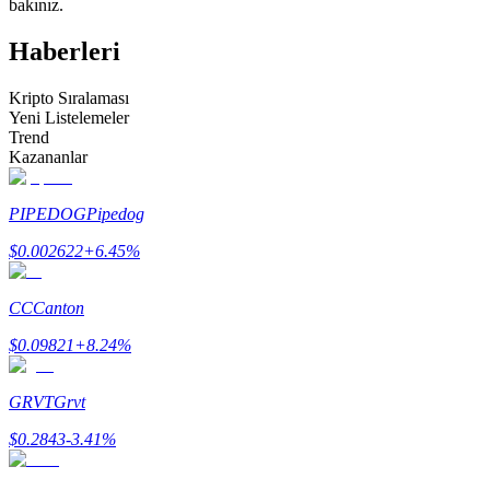
bakınız.
Kopya Tüccarı Olun
Haberleri
Kâr paylaşımı ve kopya ticaret komisyonlarının tadını çıkarın
Kripto Sıralaması
Yeni Listelemeler
Trend
Kazananlar
PIPEDOG
Pipedog
$
0.002622
+
6.45
%
Bilgi
CC
Canton
Ticaret bilgileri vb. dahil olmak üzere büyük veri analizi.
$
0.09821
+
8.24
%
GRVT
Grvt
$
0.2843
-3.41
%