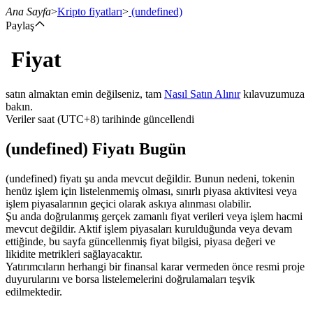
Ana Sayfa
>
Kripto fiyatları
>
(undefined)
Paylaş
Fiyat
Vadeli İşlemler
satın almaktan emin değilseniz, tam
Nasıl Satın Alınır
kılavuzumuza
bakın.
Veriler saat (UTC+8) tarihinde güncellendi
(undefined) Fiyatı Bugün
(undefined) fiyatı şu anda mevcut değildir. Bunun nedeni, tokenin
henüz işlem için listelenmemiş olması, sınırlı piyasa aktivitesi veya
işlem piyasalarının geçici olarak askıya alınması olabilir.
USDT Vadeli İşlemleri
Şu anda doğrulanmış gerçek zamanlı fiyat verileri veya işlem hacmi
mevcut değildir. Aktif işlem piyasaları kurulduğunda veya devam
Teminat olarak USDT kullanan vadeli işlemler
ettiğinde, bu sayfa güncellenmiş fiyat bilgisi, piyasa değeri ve
likidite metrikleri sağlayacaktır.
Yatırımcıların herhangi bir finansal karar vermeden önce resmi proje
duyurularını ve borsa listelemelerini doğrulamaları teşvik
edilmektedir.