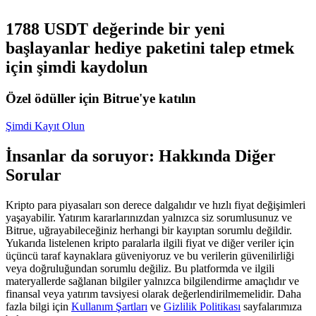
USDC'yi teminat olarak kullanan vadeli işlemler
1788 USDT değerinde bir yeni
başlayanlar hediye paketini talep etmek
için şimdi kaydolun
Özel ödüller için Bitrue'ye katılın
Şimdi Kayıt Olun
İnsanlar da soruyor: Hakkında Diğer
Kopya Ticaret
Sorular
En iyi traderlarla güçlerinizi birleştirin
Kripto para piyasaları son derece dalgalıdır ve hızlı fiyat değişimleri
yaşayabilir. Yatırım kararlarınızdan yalnızca siz sorumlusunuz ve
Bitrue, uğrayabileceğiniz herhangi bir kayıptan sorumlu değildir.
Yukarıda listelenen kripto paralarla ilgili fiyat ve diğer veriler için
üçüncü taraf kaynaklara güveniyoruz ve bu verilerin güvenilirliği
veya doğruluğundan sorumlu değiliz. Bu platformda ve ilgili
materyallerde sağlanan bilgiler yalnızca bilgilendirme amaçlıdır ve
finansal veya yatırım tavsiyesi olarak değerlendirilmemelidir. Daha
fazla bilgi için
Kullanım Şartları
ve
Gizlilik Politikası
sayfalarımıza