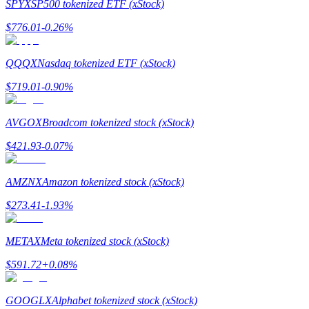
SPYX
SP500 tokenized ETF (xStock)
$
776.01
-0.26
%
Rehber
Vadeli İşlemler Başlangıç Kılavuzu
QQQX
Nasdaq tokenized ETF (xStock)
$
719.01
-0.90
%
AVGOX
Broadcom tokenized stock (xStock)
$
421.93
-0.07
%
AMZNX
Amazon tokenized stock (xStock)
Ticaret stratejileri
$
273.41
-1.93
%
Nasıl kârlı kalabileceğinizi öğrenin
METAX
Meta tokenized stock (xStock)
$
591.72
+
0.08
%
GOOGLX
Alphabet tokenized stock (xStock)