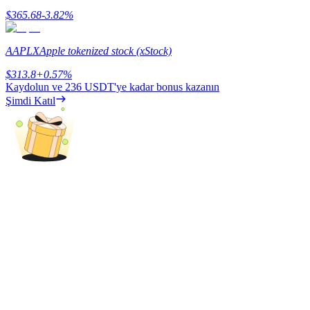
$
365.68
-3.82
%
Kazan
AAPLX
Apple tokenized stock (xStock)
$
313.8
+
0.57
%
Kaydolun ve
236 USDT
'ye kadar bonus kazanın
Şimdi Katıl
Power Piggy
Günlük rekabetçi ödüller kazanın