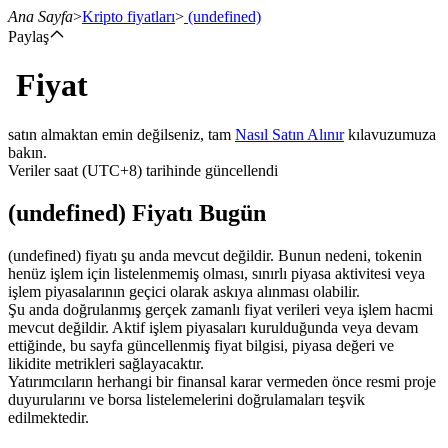
Ana Sayfa
>
Kripto fiyatları
>
(undefined)
Paylaş
Fiyat
Vadeli İşlemler
satın almaktan emin değilseniz, tam
Nasıl Satın Alınır
kılavuzumuza
bakın.
Veriler saat (UTC+8) tarihinde güncellendi
(undefined) Fiyatı Bugün
(undefined) fiyatı şu anda mevcut değildir. Bunun nedeni, tokenin
henüz işlem için listelenmemiş olması, sınırlı piyasa aktivitesi veya
işlem piyasalarının geçici olarak askıya alınması olabilir.
USDT Vadeli İşlemleri
Şu anda doğrulanmış gerçek zamanlı fiyat verileri veya işlem hacmi
mevcut değildir. Aktif işlem piyasaları kurulduğunda veya devam
Teminat olarak USDT kullanan vadeli işlemler
ettiğinde, bu sayfa güncellenmiş fiyat bilgisi, piyasa değeri ve
likidite metrikleri sağlayacaktır.
Yatırımcıların herhangi bir finansal karar vermeden önce resmi proje
duyurularını ve borsa listelemelerini doğrulamaları teşvik
edilmektedir.