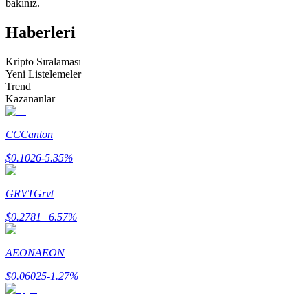
bakınız.
Kopya Tüccarı Olun
Haberleri
Kâr paylaşımı ve kopya ticaret komisyonlarının tadını çıkarın
Kripto Sıralaması
Yeni Listelemeler
Trend
Kazananlar
CC
Canton
$
0.1026
-5.35
%
Bilgi
GRVT
Grvt
Ticaret bilgileri vb. dahil olmak üzere büyük veri analizi.
$
0.2781
+
6.57
%
AEON
AEON
$
0.06025
-1.27
%