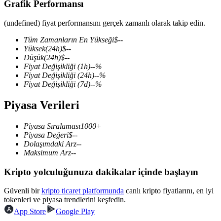
Grafik Performansı
(undefined) fiyat performansını gerçek zamanlı olarak takip edin.
Tüm Zamanların En Yükseği
$
--
COIN-M Vadeli İşlemleri
Yüksek
(24h)
$
--
Düşük
(24h)
$
--
Kripto Para Vadeli İşlemleri
Fiyat Değişikliği
(1h)
--
%
Fiyat Değişikliği
(24h)
--
%
Fiyat Değişikliği
(7d)
--
%
TradFi
Piyasa Verileri
Hisse senetleri, döviz, değerli metaller ve emtia türevleri
Piyasa Sıralaması
1000+
Piyasa Değeri
$
--
Dolaşımdaki Arz
--
Maksimum Arz
--
Kripto yolculuğunuza dakikalar içinde başlayın
Güvenli bir
kripto ticaret platformunda
canlı kripto fiyatlarını, en iyi
tokenleri ve piyasa trendlerini keşfedin.
App Store
Google Play
USDC Vadeli İşlemleri