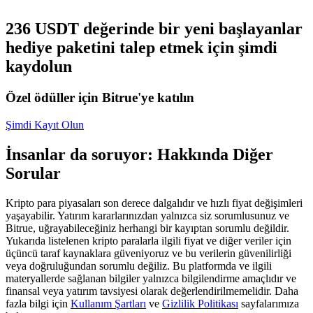
USDC'yi teminat olarak kullanan vadeli işlemler
236 USDT değerinde bir yeni başlayanlar
hediye paketini talep etmek için şimdi
kaydolun
Özel ödüller için Bitrue'ye katılın
Şimdi Kayıt Olun
İnsanlar da soruyor: Hakkında Diğer
Kopya Ticaret
Sorular
En iyi traderlarla güçlerinizi birleştirin
Kripto para piyasaları son derece dalgalıdır ve hızlı fiyat değişimleri
yaşayabilir. Yatırım kararlarınızdan yalnızca siz sorumlusunuz ve
Bitrue, uğrayabileceğiniz herhangi bir kayıptan sorumlu değildir.
Yukarıda listelenen kripto paralarla ilgili fiyat ve diğer veriler için
üçüncü taraf kaynaklara güveniyoruz ve bu verilerin güvenilirliği
veya doğruluğundan sorumlu değiliz. Bu platformda ve ilgili
materyallerde sağlanan bilgiler yalnızca bilgilendirme amaçlıdır ve
finansal veya yatırım tavsiyesi olarak değerlendirilmemelidir. Daha
fazla bilgi için
Kullanım Şartları
ve
Gizlilik Politikası
sayfalarımıza