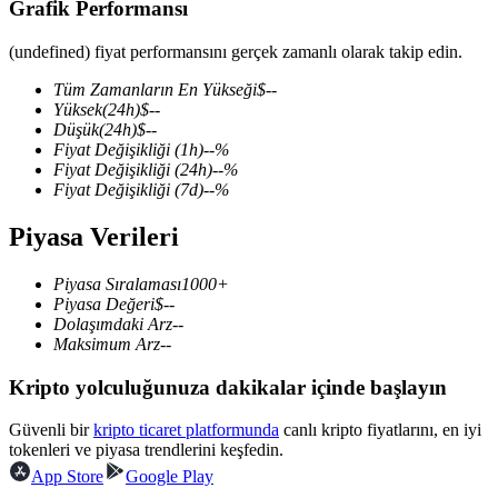
Grafik Performansı
(undefined) fiyat performansını gerçek zamanlı olarak takip edin.
Tüm Zamanların En Yükseği
$
--
COIN-M Vadeli İşlemleri
Yüksek
(24h)
$
--
Düşük
(24h)
$
--
Kripto Para Vadeli İşlemleri
Fiyat Değişikliği
(1h)
--
%
Fiyat Değişikliği
(24h)
--
%
Fiyat Değişikliği
(7d)
--
%
TradFi
Piyasa Verileri
Hisse senetleri, döviz, değerli metaller ve emtia türevleri
Piyasa Sıralaması
1000+
Piyasa Değeri
$
--
Dolaşımdaki Arz
--
Maksimum Arz
--
Kripto yolculuğunuza dakikalar içinde başlayın
Güvenli bir
kripto ticaret platformunda
canlı kripto fiyatlarını, en iyi
tokenleri ve piyasa trendlerini keşfedin.
App Store
Google Play
USDC Vadeli İşlemleri