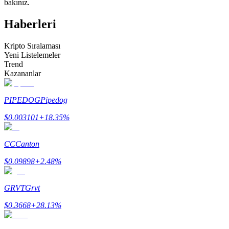
bakınız.
Kopya Tüccarı Olun
Haberleri
Kâr paylaşımı ve kopya ticaret komisyonlarının tadını çıkarın
Kripto Sıralaması
Yeni Listelemeler
Trend
Kazananlar
PIPEDOG
Pipedog
$
0.003101
+
18.35
%
Bilgi
CC
Canton
Ticaret bilgileri vb. dahil olmak üzere büyük veri analizi.
$
0.09898
+
2.48
%
GRVT
Grvt
$
0.3668
+
28.13
%