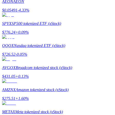
AEON
AEON
$
0.05491
-4.33
%
Rehber
Vadeli İşlemler Başlangıç Kılavuzu
SPYX
SP500 tokenized ETF (xStock)
$
776.24
+
0.09
%
QQQX
Nasdaq tokenized ETF (xStock)
$
726.52
-0.05
%
AVGOX
Broadcom tokenized stock (xStock)
Ticaret stratejileri
$
431.05
+
0.13
%
Nasıl kârlı kalabileceğinizi öğrenin
AMZNX
Amazon tokenized stock (xStock)
$
275.51
+
1.60
%
METAX
Meta tokenized stock (xStock)