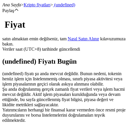
Ana Sayfa
>
Kripto fiyatları
>
(undefined)
Paylaş
Fiyat
Vadeli İşlemler
satın almaktan emin değilseniz, tam
Nasıl Satın Alınır
kılavuzumuza
bakın.
Veriler saat (UTC+8) tarihinde güncellendi
(undefined) Fiyatı Bugün
(undefined) fiyatı şu anda mevcut değildir. Bunun nedeni, tokenin
henüz işlem için listelenmemiş olması, sınırlı piyasa aktivitesi veya
işlem piyasalarının geçici olarak askıya alınması olabilir.
USDT Vadeli İşlemleri
Şu anda doğrulanmış gerçek zamanlı fiyat verileri veya işlem hacmi
mevcut değildir. Aktif işlem piyasaları kurulduğunda veya devam
Teminat olarak USDT kullanan vadeli işlemler
ettiğinde, bu sayfa güncellenmiş fiyat bilgisi, piyasa değeri ve
likidite metrikleri sağlayacaktır.
Yatırımcıların herhangi bir finansal karar vermeden önce resmi proje
duyurularını ve borsa listelemelerini doğrulamaları teşvik
edilmektedir.