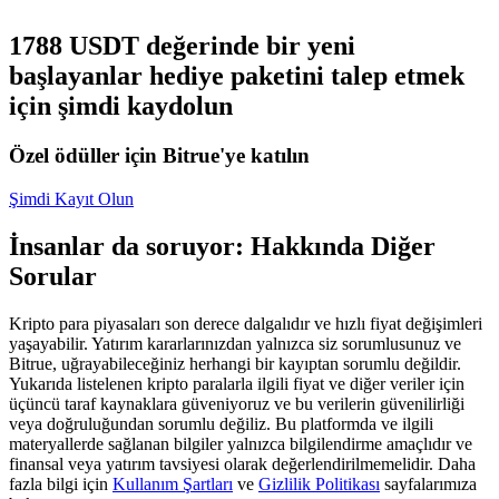
USDC'yi teminat olarak kullanan vadeli işlemler
1788 USDT değerinde bir yeni
başlayanlar hediye paketini talep etmek
için şimdi kaydolun
Özel ödüller için Bitrue'ye katılın
Şimdi Kayıt Olun
İnsanlar da soruyor: Hakkında Diğer
Kopya Ticaret
Sorular
En iyi traderlarla güçlerinizi birleştirin
Kripto para piyasaları son derece dalgalıdır ve hızlı fiyat değişimleri
yaşayabilir. Yatırım kararlarınızdan yalnızca siz sorumlusunuz ve
Bitrue, uğrayabileceğiniz herhangi bir kayıptan sorumlu değildir.
Yukarıda listelenen kripto paralarla ilgili fiyat ve diğer veriler için
üçüncü taraf kaynaklara güveniyoruz ve bu verilerin güvenilirliği
veya doğruluğundan sorumlu değiliz. Bu platformda ve ilgili
materyallerde sağlanan bilgiler yalnızca bilgilendirme amaçlıdır ve
finansal veya yatırım tavsiyesi olarak değerlendirilmemelidir. Daha
fazla bilgi için
Kullanım Şartları
ve
Gizlilik Politikası
sayfalarımıza