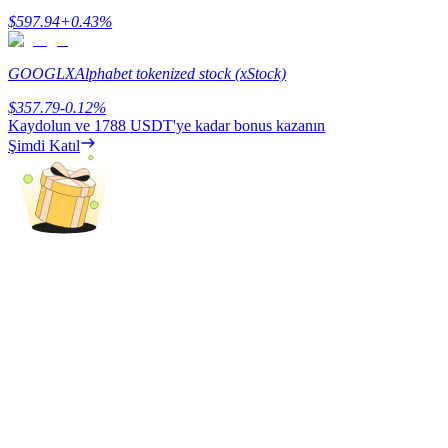
$
597.94
+
0.43
%
Kazan
GOOGLX
Alphabet tokenized stock (xStock)
$
357.79
-0.12
%
Kaydolun ve
1788 USDT
'ye kadar bonus kazanın
Şimdi Katıl
Power Piggy
Günlük rekabetçi ödüller kazanın