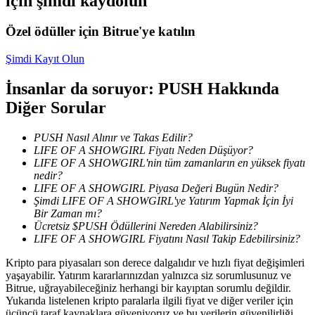
için şimdi kaydolun
Kazan
Özel ödüller için Bitrue'ye katılın
Şimdi Kayıt Olun
İnsanlar da soruyor: PUSH Hakkında
Diğer Sorular
PUSH Nasıl Alınır ve Takas Edilir?
LIFE OF A SHOWGIRL Fiyatı Neden Düşüyor?
LIFE OF A SHOWGIRL'nin tüm zamanların en yüksek fiyatı
Power Piggy
nedir?
LIFE OF A SHOWGIRL Piyasa Değeri Bugün Nedir?
Günlük rekabetçi ödüller kazanın
Şimdi LIFE OF A SHOWGIRL'ye Yatırım Yapmak İçin İyi
Bir Zaman mı?
Ücretsiz $PUSH Ödüllerini Nereden Alabilirsiniz?
LIFE OF A SHOWGIRL Fiyatını Nasıl Takip Edebilirsiniz?
Kripto para piyasaları son derece dalgalıdır ve hızlı fiyat değişimleri
yaşayabilir. Yatırım kararlarınızdan yalnızca siz sorumlusunuz ve
Bitrue, uğrayabileceğiniz herhangi bir kayıptan sorumlu değildir.
Yukarıda listelenen kripto paralarla ilgili fiyat ve diğer veriler için
üçüncü taraf kaynaklara güveniyoruz ve bu verilerin güvenilirliği