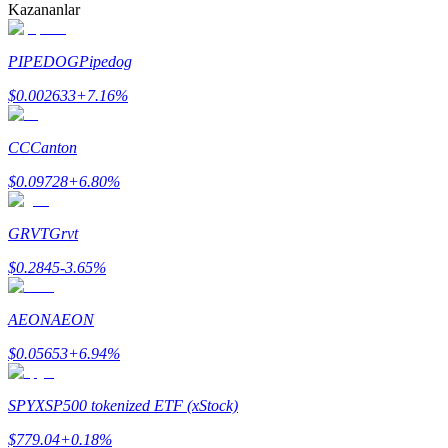
Kazananlar
PIPEDOG
Pipedog
BTR Kilitleme
$
0.002633
+
7.16
%
BTR sahiplerine özel yatırımlar
CC
Canton
$
0.09728
+
6.80
%
GRVT
Grvt
$
0.2845
-3.65
%
Krediler
AEON
AEON
Kripto destekli borçlanma hizmeti
$
0.05653
+
6.94
%
SPYX
SP500 tokenized ETF (xStock)
$
779.04
+
0.18
%