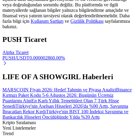
veya doğruluğundan sorumlu değiliz. Bu platformda ve ilgili
materyallerde sağlanan bilgiler yalnızca bilgilendirme amaçlıdır ve
Staking
finansal veya yatırım tavsiyesi olarak değerlendirilmemelidir. Daha
fazla bilgi için
Kullanım Şartları
ve
Gizlilik Politikası
sayfalarımıza
Yüksek getiri ve anında erişim
bakınız.
PUSH
Ticaret
Alpha Ticaret
PUSH/USDT
0.00000286
0.00
%
LIFE OF A SHOWGIRL Haberleri
Launchpool
MARSCOIN Fiyatı 2026: Hedef Tahmin ve Piyasa Analizi
Binance
Popüler token'lar kazanmak için esnek staking
Kırmızı Paket Kodu 5-6 Ağustos 2026: Bugünün Ücretsiz
Puanlarını Alın
En Karlı Yıllık Temettüleri Olan 7 Türk Hisse
Senedi
Türkiye'nin Aselsan Hisseleri 2026'da %90 Arttı, Savunma
İhracatları Rekor Kırdı
Türkiye'nin BIST 100 İndeksi Savunma ve
Bankacılık Hisseleri Öncülüğünde Yılda %39 Arttı
Kripto Sıralaması
Yeni Listelemeler
Trend