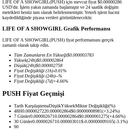
LIFE OF A SHOWGIRL(PUSH) için mevcut fiyat $0.00000286
USD'dir. İşlem yakın zamanda başlamıştır ve 24 saatlik değişim
metrikleri henüz tam olarak belirlenmemiştir. Yeterli işlem hacmi
kaydedildiğinde piyasa verileri görüntülenecektir.
COIN-M Vadeli İşlemleri
LIFE OF A SHOWGIRL Grafik Performansı
Kripto Para Vadeli İşlemleri
LIFE OF A SHOWGIRL(PUSH) fiyat performansını gerçek
zamanlı olarak takip edin.
Tüm Zamanların En Yükseği
$
0.000003783
TradFi
Yüksek
(24h)
$
0.000002864
Düşük
(24h)
$
0.000002758
Hisse senetleri, döviz, değerli metaller ve emtia türevleri
Fiyat Değişikliği
(1h)
-0.01
%
Fiyat Değişikliği
(24h)
--
%
Fiyat Değişikliği
(7d)
+
4.66
%
PUSH Fiyat Geçmişi
Tarih Karşılaştırma
Düşük
Yüksek
Miktar Değişikliği
(%)
48H
0.000002722
0.000002864
$
0.00000008981
(
+
3.24
%)
7 Günler
0.000002671
0.000002864
$
0.0000001275
(
+
4.66
%)
30 Günler
0.000002671
0.000003011
$
-0.00000009165
(
-3.1
%)
USDC Vadeli İşlemleri
90