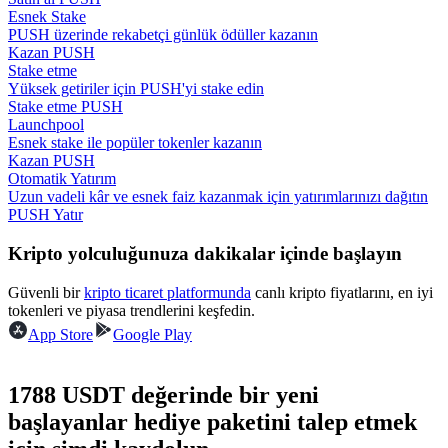
Esnek Stake
PUSH üzerinde rekabetçi günlük ödüller kazanın
Rehber
Kazan PUSH
Stake etme
Vadeli İşlemler Başlangıç Kılavuzu
Yüksek getiriler için PUSH'yi stake edin
Stake etme PUSH
Launchpool
Esnek stake ile popüler tokenler kazanın
Kazan PUSH
Otomatik Yatırım
Uzun vadeli kâr ve esnek faiz kazanmak için yatırımlarınızı dağıtın
PUSH Yatır
Kripto yolculuğunuza dakikalar içinde başlayın
Ticaret stratejileri
Güvenli bir
kripto ticaret platformunda
canlı kripto fiyatlarını, en iyi
tokenleri ve piyasa trendlerini keşfedin.
Nasıl kârlı kalabileceğinizi öğrenin
App Store
Google Play
1788 USDT değerinde bir yeni
başlayanlar hediye paketini talep etmek