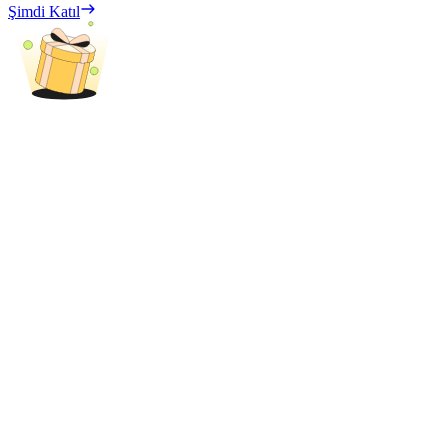
Şimdi Katıl
Bitrue Ortakları
Bitrue İş Ortağı
Kullanıcı başına %65'e kadar komisyon!