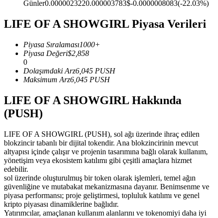
Günler
0.000002322
0.000003783
$
-0.0000008083
(
-22.03
%)
USDC'yi teminat olarak kullanan vadeli işlemler
LIFE OF A SHOWGIRL Piyasa Verileri
Piyasa Sıralaması
1000+
Piyasa Değeri
$
2,858
0
Dolaşımdaki Arz
6,045
PUSH
Maksimum Arz
6,045
PUSH
LIFE OF A SHOWGIRL Hakkında
Kopya Ticaret
(PUSH)
En iyi traderlarla güçlerinizi birleştirin
LIFE OF A SHOWGIRL (PUSH), sol ağı üzerinde ihraç edilen
blokzincir tabanlı bir dijital tokendir. Ana blokzincirinin mevcut
altyapısı içinde çalışır ve projenin tasarımına bağlı olarak kullanım,
yönetişim veya ekosistem katılımı gibi çeşitli amaçlara hizmet
edebilir.
sol üzerinde oluşturulmuş bir token olarak işlemleri, temel ağın
güvenliğine ve mutabakat mekanizmasına dayanır. Benimsenme ve
piyasa performansı; proje geliştirmesi, topluluk katılımı ve genel
kripto piyasası dinamiklerine bağlıdır.
Yatırımcılar, amaçlanan kullanım alanlarını ve tokenomiyi daha iyi