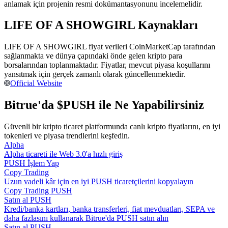
anlamak için projenin resmi dokümantasyonunu incelemelidir.
Kopya Tüccarı Olun
LIFE OF A SHOWGIRL Kaynakları
Kâr paylaşımı ve kopya ticaret komisyonlarının tadını çıkarın
LIFE OF A SHOWGIRL fiyat verileri CoinMarketCap tarafından
sağlanmakta ve dünya çapındaki önde gelen kripto para
borsalarından toplanmaktadır. Fiyatlar, mevcut piyasa koşullarını
yansıtmak için gerçek zamanlı olarak güncellenmektedir.
Official Website
Bitrue'da $PUSH ile Ne Yapabilirsiniz
Güvenli bir kripto ticaret platformunda canlı kripto fiyatlarını, en iyi
Bilgi
tokenleri ve piyasa trendlerini keşfedin.
Alpha
Ticaret bilgileri vb. dahil olmak üzere büyük veri analizi.
Alpha ticareti ile Web 3.0'a hızlı giriş
PUSH İşlem Yap
Copy Trading
Uzun vadeli kâr için en iyi PUSH ticaretçilerini kopyalayın
Copy Trading PUSH
Satın al PUSH
Kredi/banka kartları, banka transferleri, fiat mevduatları, SEPA ve
daha fazlasını kullanarak Bitrue'da PUSH satın alın
Satın al PUSH