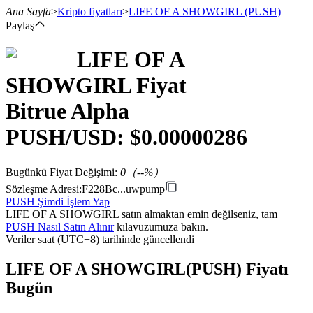
Ana Sayfa
>
Kripto fiyatları
>
LIFE OF A SHOWGIRL
(PUSH)
Paylaş
LIFE OF A
Vadeli İşlemler
SHOWGIRL
Fiyat
Bitrue Alpha
PUSH
/USD: $
0.00000286
Bugünkü Fiyat Değişimi
:
0
（
--
%）
Sözleşme Adresi
:
F228Bc...uwpump
PUSH Şimdi İşlem Yap
USDT Vadeli İşlemleri
LIFE OF A SHOWGIRL satın almaktan emin değilseniz, tam
PUSH Nasıl Satın Alınır
kılavuzumuza bakın.
Teminat olarak USDT kullanan vadeli işlemler
Veriler saat (UTC+8) tarihinde güncellendi
LIFE OF A SHOWGIRL(PUSH) Fiyatı
Bugün