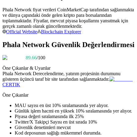
Kopya Tüccarı Olun
Phala Network fiyat verileri CoinMarketCap tarafından sağlanmakta
Kâr paylaşımı ve kopya ticaret komisyonlarının tadını çıkarın
ve dünya çapındaki önde gelen kripto para borsalarından
toplanmaktadır. Fiyatlar, mevcut piyasa koşullarını yansıtmak için
gerçek zamanlı olarak güncellenmektedir.
Official Website
Blockchain Explorer
Phala Network Güvenlik Değerlendirmesi
89.66
/100
Öne Çıkanlar & Uyarılar
Phala Network
Derecelendirme, yatırım projesinin durumunu
Bilgi
gösteren üçüncü taraf bir site tarafından sağlanmaktadır.
CERTIK
Ticaret bilgileri vb. dahil olmak üzere büyük veri analizi.
Öne Çıkanlar
MAU sayısı en üst 10% sıralamasında yer alıyor.
Günlük işlem hacmi en yüksek 10% sıralamasında yer alıyor.
Piyasa değeri sıralamasında ilk 25%
Twitter/X Takipçi Sayısı en üst sırada 10%
Güvenlik denetimleri mevcut
Kod deposunun sağlığı mükemmel durumda.