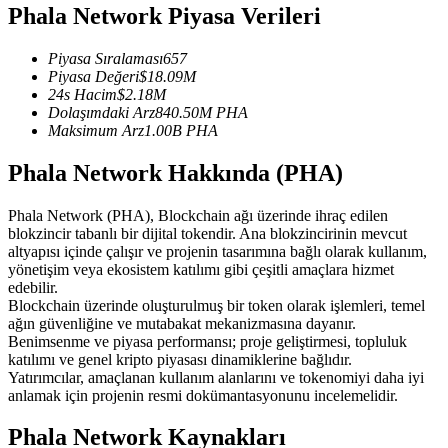
Phala Network Piyasa Verileri
USDC'yi teminat olarak kullanan vadeli işlemler
Piyasa Sıralaması
657
Piyasa Değeri
$
18.09M
24s Hacim
$
2.18M
Dolaşımdaki Arz
840.50M
PHA
Maksimum Arz
1.00B
PHA
Phala Network Hakkında (PHA)
Phala Network (PHA), Blockchain ağı üzerinde ihraç edilen
Kopya Ticaret
blokzincir tabanlı bir dijital tokendir. Ana blokzincirinin mevcut
altyapısı içinde çalışır ve projenin tasarımına bağlı olarak kullanım,
En iyi traderlarla güçlerinizi birleştirin
yönetişim veya ekosistem katılımı gibi çeşitli amaçlara hizmet
edebilir.
Blockchain üzerinde oluşturulmuş bir token olarak işlemleri, temel
ağın güvenliğine ve mutabakat mekanizmasına dayanır.
Benimsenme ve piyasa performansı; proje geliştirmesi, topluluk
katılımı ve genel kripto piyasası dinamiklerine bağlıdır.
Yatırımcılar, amaçlanan kullanım alanlarını ve tokenomiyi daha iyi
anlamak için projenin resmi dokümantasyonunu incelemelidir.
Phala Network Kaynakları