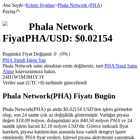
Ana Sayfa
>
Kripto fiyatları
>
Phala Network
(PHA)
Paylaş
Phala Network
Vadeli İşlemler
Fiyat
PHA
/USD: $
0.02154
Bugünkü Fiyat Değişimi
:
0
（
0
%）
PHA Şimdi İşlem Yap
Phala Network satın almaktan emin değilseniz, tam
PHA Nasıl Satın
Alınır
kılavuzumuza bakın.
24H
1W
1M
3M
1Y
3Y
Veriler saat (UTC+8) tarihinde güncellendi
USDT Vadeli İşlemleri
Phala Network(PHA) Fiyatı Bugün
Teminat olarak USDT kullanan vadeli işlemler
Phala Network(PHA) şu anda
$0.02154 USD
'den işlem görmekte
olup, son 24 saatte çok az değişiklik göstermiştir. Varlığın piyasa
değeri
$18.09 milyon
, dolaşımdaki arzı
840.50 milyon PHA
ve 24
saatlik işlem hacmi
$2.18 milyon USD
'dir. Görece istikrarlı fiyat
hareketi, piyasa katılımcıları arasında kısa vadeli dengeyi işaret
etmektedir. PHA fiyat verileri, küresel piyasa aktivitesini yansıtmak