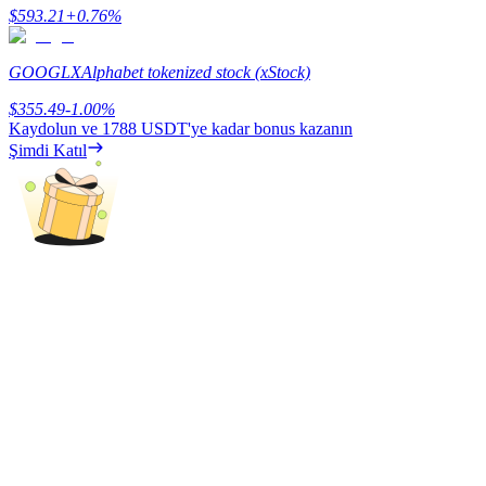
Deposit & Trade BTC to Share 25000 USDT prize pool!
$
593.21
+
0.76
%
GOOGLX
Alphabet tokenized stock (xStock)
Deposit CASHCAT & Win
$
355.49
-1.00
%
Kaydolun ve
1788 USDT
'ye kadar bonus kazanın
Share 500000 CASHCAT prize pool
Şimdi Katıl
Exclusive for BitMart Users
Register & Trade to Win 500,000 USDT
Precious Metals Trading Carnival
Trade Gold & Silver · 33,333 USDT Bonus