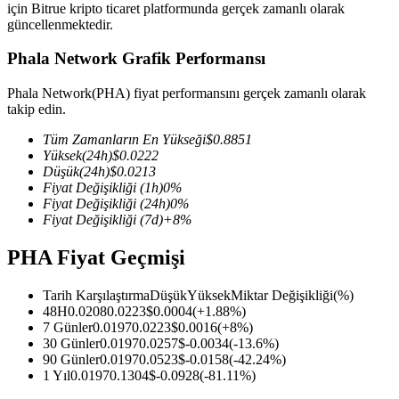
için Bitrue kripto ticaret platformunda gerçek zamanlı olarak
güncellenmektedir.
Phala Network Grafik Performansı
COIN-M Vadeli İşlemleri
Phala Network(PHA) fiyat performansını gerçek zamanlı olarak
takip edin.
Kripto Para Vadeli İşlemleri
Tüm Zamanların En Yükseği
$
0.8851
Yüksek
(24h)
$
0.0222
Düşük
(24h)
$
0.0213
TradFi
Fiyat Değişikliği
(1h)
0
%
Fiyat Değişikliği
(24h)
0
%
Hisse senetleri, döviz, değerli metaller ve emtia türevleri
Fiyat Değişikliği
(7d)
+
8
%
PHA Fiyat Geçmişi
Tarih Karşılaştırma
Düşük
Yüksek
Miktar Değişikliği
(%)
48H
0.0208
0.0223
$
0.0004
(
+
1.88
%)
7 Günler
0.0197
0.0223
$
0.0016
(
+
8
%)
30 Günler
0.0197
0.0257
$
-0.0034
(
-13.6
%)
90 Günler
0.0197
0.0523
$
-0.0158
(
-42.24
%)
1 Yıl
0.0197
0.1304
$
-0.0928
(
-81.11
%)
USDC Vadeli İşlemleri