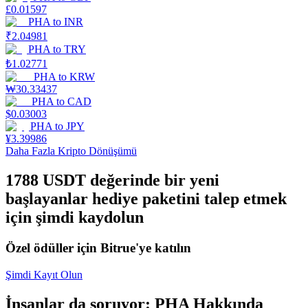
£
0.01597
PHA
to
INR
Staking
₹
2.04981
Yüksek getiri ve anında erişim
PHA
to
TRY
₺
1.02771
PHA
to
KRW
₩
30.33437
PHA
to
CAD
$
0.03003
PHA
to
JPY
¥
3.39986
Daha Fazla Kripto Dönüşümü
1788 USDT değerinde bir yeni
Launchpool
başlayanlar hediye paketini talep etmek
Popüler token'lar kazanmak için esnek staking
için şimdi kaydolun
Özel ödüller için Bitrue'ye katılın
Şimdi Kayıt Olun
İnsanlar da soruyor: PHA Hakkında