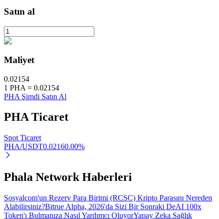
Satın al
Otomatik Yatırım
Maliyet
Uzun vadeli kâr ve esnek çıkarlar elde edin
0.02154
1
PHA
=
0.02154
PHA Şimdi Satın Al
PHA
Ticaret
Spot Ticaret
PHA/USDT
0.0216
0.00
%
Stake Etmeyi Öğrenin
Phala Network Haberleri
Pasif gelir kazanma hakkında bilgi edinin
Bitrue
AI
Sosyalcom'un Rezerv Para Birimi (RCSC) Kripto Parasını Nereden
Alabilirsiniz?
Bitrue Alpha, 2026'da Sizi Bir Sonraki DeAI 100x
Token'ı Bulmanıza Nasıl Yardımcı Oluyor
Yapay Zeka Sağlık