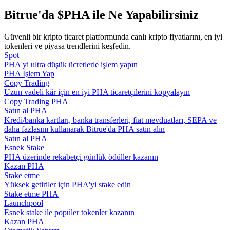
Bitrue'da $PHA ile Ne Yapabilirsiniz
Rehber
Güvenli bir kripto ticaret platformunda canlı kripto fiyatlarını, en iyi
Vadeli İşlemler Başlangıç Kılavuzu
tokenleri ve piyasa trendlerini keşfedin.
Spot
PHA'yi ultra düşük ücretlerle işlem yapın
PHA İşlem Yap
Copy Trading
Uzun vadeli kâr için en iyi PHA ticaretçilerini kopyalayın
Copy Trading PHA
Satın al PHA
Kredi/banka kartları, banka transferleri, fiat mevduatları, SEPA ve
daha fazlasını kullanarak Bitrue'da PHA satın alın
Satın al PHA
Ticaret stratejileri
Esnek Stake
PHA üzerinde rekabetçi günlük ödüller kazanın
Nasıl kârlı kalabileceğinizi öğrenin
Kazan PHA
Stake etme
Yüksek getiriler için PHA'yi stake edin
Stake etme PHA
Launchpool
Esnek stake ile popüler tokenler kazanın
Kazan PHA