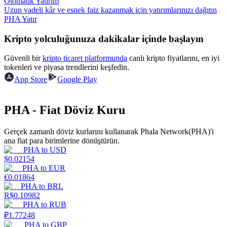
Otomatik Yatırım
Uzun vadeli kâr ve esnek faiz kazanmak için yatırımlarınızı dağıtın
Kazan
PHA Yatır
Kripto yolculuğunuza dakikalar içinde başlayın
Güvenli bir
kripto ticaret platformunda
canlı kripto fiyatlarını, en iyi
tokenleri ve piyasa trendlerini keşfedin.
App Store
Google Play
PHA - Fiat Döviz Kuru
Power Piggy
Gerçek zamanlı döviz kurlarını kullanarak Phala Network(PHA)'i
ana fiat para birimlerine dönüştürün.
Günlük rekabetçi ödüller kazanın
PHA
to
USD
$
0.02154
PHA
to
EUR
€
0.01864
PHA
to
BRL
R$
0.10982
PHA
to
RUB
₽
1.77248
PHA
to
GBP