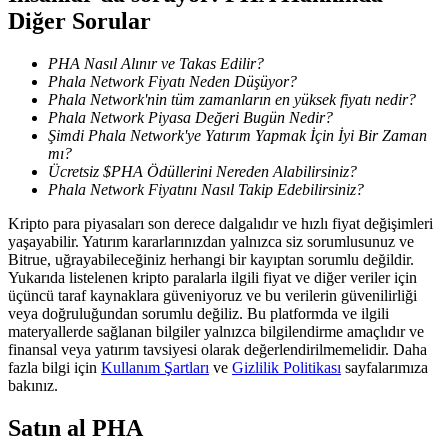
Diğer Sorular
PHA Nasıl Alınır ve Takas Edilir?
BTR Kilitleme
Phala Network Fiyatı Neden Düşüyor?
BTR sahiplerine özel yatırımlar
Phala Network'nin tüm zamanların en yüksek fiyatı nedir?
Phala Network Piyasa Değeri Bugün Nedir?
Şimdi Phala Network'ye Yatırım Yapmak İçin İyi Bir Zaman
mı?
Ücretsiz $PHA Ödüllerini Nereden Alabilirsiniz?
Phala Network Fiyatını Nasıl Takip Edebilirsiniz?
Kripto para piyasaları son derece dalgalıdır ve hızlı fiyat değişimleri
yaşayabilir. Yatırım kararlarınızdan yalnızca siz sorumlusunuz ve
Bitrue, uğrayabileceğiniz herhangi bir kayıptan sorumlu değildir.
Yukarıda listelenen kripto paralarla ilgili fiyat ve diğer veriler için
üçüncü taraf kaynaklara güveniyoruz ve bu verilerin güvenilirliği
Krediler
veya doğruluğundan sorumlu değiliz. Bu platformda ve ilgili
materyallerde sağlanan bilgiler yalnızca bilgilendirme amaçlıdır ve
Kripto destekli borçlanma hizmeti
finansal veya yatırım tavsiyesi olarak değerlendirilmemelidir. Daha
fazla bilgi için
Kullanım Şartları
ve
Gizlilik Politikası
sayfalarımıza
bakınız.
Satın al
PHA