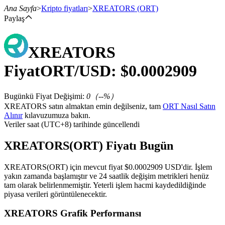
Ana Sayfa
>
Kripto fiyatları
>
XREATORS
(ORT)
Paylaş
XREATORS
Vadeli İşlemler
Fiyat
ORT
/USD: $
0.0002909
Bugünkü Fiyat Değişimi
:
0
（
--
%）
XREATORS satın almaktan emin değilseniz, tam
ORT Nasıl Satın
Alınır
kılavuzumuza bakın.
Veriler saat (UTC+8) tarihinde güncellendi
XREATORS(ORT) Fiyatı Bugün
USDT Vadeli İşlemleri
XREATORS(ORT) için mevcut fiyat $0.0002909 USD'dir. İşlem
Teminat olarak USDT kullanan vadeli işlemler
yakın zamanda başlamıştır ve 24 saatlik değişim metrikleri henüz
tam olarak belirlenmemiştir. Yeterli işlem hacmi kaydedildiğinde
piyasa verileri görüntülenecektir.
XREATORS Grafik Performansı