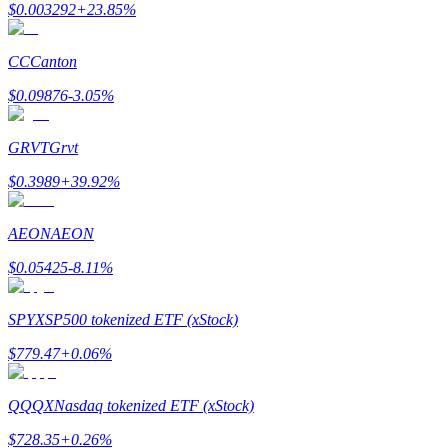
$
0.003292
+
23.85
%
Kazan
CC
Canton
$
0.09876
-3.05
%
GRVT
Grvt
$
0.3989
+
39.92
%
AEON
AEON
Power Piggy
$
0.05425
-8.11
%
Günlük rekabetçi ödüller kazanın
SPYX
SP500 tokenized ETF (xStock)
$
779.47
+
0.06
%
QQQX
Nasdaq tokenized ETF (xStock)
$
728.35
+
0.26
%