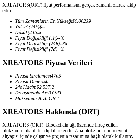
XREATORS(ORT) fiyat performansını gerçek zamanlı olarak takip
edin.
Tüm Zamanların En Yükseği
$
0.00239
Yüksek
(24h)
$
--
COIN-M Vadeli İşlemleri
Düşük
(24h)
$
--
Fiyat Değişikliği
(1h)
--
%
Kripto Para Vadeli İşlemleri
Fiyat Değişikliği
(24h)
--
%
Fiyat Değişikliği
(7d)
--
%
XREATORS Piyasa Verileri
TradFi
Hisse senetleri, döviz, değerli metaller ve emtia türevleri
Piyasa Sıralaması
4705
Piyasa Değeri
$
0
24s Hacim
$
2,537.2
Dolaşımdaki Arz
0
ORT
Maksimum Arz
0
ORT
XREATORS Hakkında (ORT)
XREATORS (ORT), Blockchain ağı üzerinde ihraç edilen
blokzincir tabanlı bir dijital tokendir. Ana blokzincirinin mevcut
altyapısı içinde çalışır ve projenin tasarımına bağlı olarak kullanım,
USDC Vadeli İşlemleri