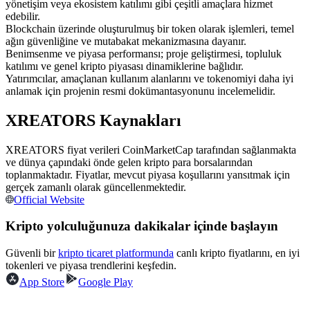
yönetişim veya ekosistem katılımı gibi çeşitli amaçlara hizmet
USDC'yi teminat olarak kullanan vadeli işlemler
edebilir.
Blockchain üzerinde oluşturulmuş bir token olarak işlemleri, temel
ağın güvenliğine ve mutabakat mekanizmasına dayanır.
Benimsenme ve piyasa performansı; proje geliştirmesi, topluluk
katılımı ve genel kripto piyasası dinamiklerine bağlıdır.
Yatırımcılar, amaçlanan kullanım alanlarını ve tokenomiyi daha iyi
anlamak için projenin resmi dokümantasyonunu incelemelidir.
XREATORS Kaynakları
XREATORS fiyat verileri CoinMarketCap tarafından sağlanmakta
Kopya Ticaret
ve dünya çapındaki önde gelen kripto para borsalarından
toplanmaktadır. Fiyatlar, mevcut piyasa koşullarını yansıtmak için
En iyi traderlarla güçlerinizi birleştirin
gerçek zamanlı olarak güncellenmektedir.
Official Website
Kripto yolculuğunuza dakikalar içinde başlayın
Güvenli bir
kripto ticaret platformunda
canlı kripto fiyatlarını, en iyi
tokenleri ve piyasa trendlerini keşfedin.
App Store
Google Play