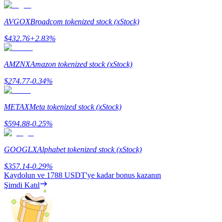
Staking
AVGOX
Broadcom tokenized stock (xStock)
Yüksek getiri ve anında erişim
$
432.76
+
2.83
%
AMZNX
Amazon tokenized stock (xStock)
$
274.77
-0.34
%
METAX
Meta tokenized stock (xStock)
$
594.88
-0.25
%
Launchpool
GOOGLX
Alphabet tokenized stock (xStock)
Popüler token'lar kazanmak için esnek staking
$
357.14
-0.29
%
Kaydolun ve
1788 USDT
'ye kadar bonus kazanın
Şimdi Katıl