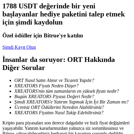
1788 USDT değerinde bir yeni
Kopya Tüccarı Olun
başlayanlar hediye paketini talep etmek
Kâr paylaşımı ve kopya ticaret komisyonlarının tadını çıkarın
için şimdi kaydolun
Özel ödüller için Bitrue'ye katılın
Şimdi Kayıt Olun
İnsanlar da soruyor: ORT Hakkında
Diğer Sorular
Bilgi
ORT Nasıl Satın Alınır ve Ticareti Yapılır?
XREATORS Fiyatı Neden Düşer?
Ticaret bilgileri vb. dahil olmak üzere büyük veri analizi.
XREATORS'nin tüm zamanların en yüksek fiyatı nedir?
Bugün XREATORS Piyasa Değeri Nedir?
Şimdi XREATORS'e Yatırım Yapmak İçin İyi Bir Zaman mı?
Ücretsiz ORT Ödüllerini Nereden Alabilirsiniz?
XREATORS Fiyatını Nasıl Takip Edebilirsiniz?
Kripto para piyasaları son derece dalgalıdır ve hızlı fiyat değişimleri
yaşayabilir. Yatırım kararlarınızdan yalnızca siz sorumlusunuz ve
Bitrue, uğrayabileceğiniz herhangi bir kayıptan sorumlu değildir.