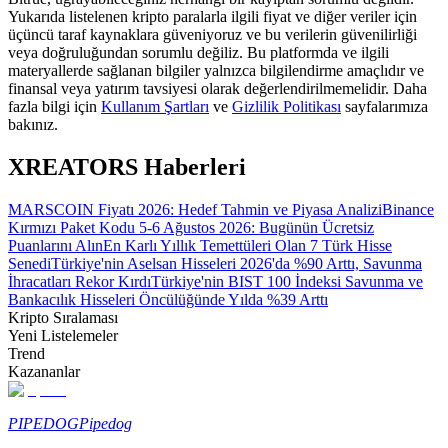
Yukarıda listelenen kripto paralarla ilgili fiyat ve diğer veriler için
üçüncü taraf kaynaklara güveniyoruz ve bu verilerin güvenilirliği
Rehber
veya doğruluğundan sorumlu değiliz. Bu platformda ve ilgili
materyallerde sağlanan bilgiler yalnızca bilgilendirme amaçlıdır ve
Vadeli İşlemler Başlangıç Kılavuzu
finansal veya yatırım tavsiyesi olarak değerlendirilmemelidir. Daha
fazla bilgi için
Kullanım Şartları
ve
Gizlilik Politikası
sayfalarımıza
bakınız.
XREATORS Haberleri
MARSCOIN Fiyatı 2026: Hedef Tahmin ve Piyasa Analizi
Binance
Kırmızı Paket Kodu 5-6 Ağustos 2026: Bugünün Ücretsiz
Puanlarını Alın
En Karlı Yıllık Temettüleri Olan 7 Türk Hisse
Senedi
Türkiye'nin Aselsan Hisseleri 2026'da %90 Arttı, Savunma
Ticaret stratejileri
İhracatları Rekor Kırdı
Türkiye'nin BIST 100 İndeksi Savunma ve
Bankacılık Hisseleri Öncülüğünde Yılda %39 Arttı
Nasıl kârlı kalabileceğinizi öğrenin
Kripto Sıralaması
Yeni Listelemeler
Trend
Kazananlar
PIPEDOG
Pipedog