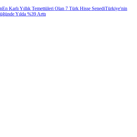
ın
En Karlı Yıllık Temettüleri Olan 7 Türk Hisse Senedi
Türkiye'nin
lüğünde Yılda %39 Arttı