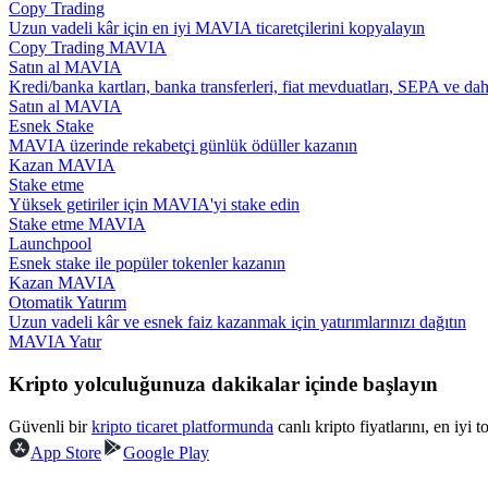
Copy Trading
Kopya Tüccarı Olun
Uzun vadeli kâr için en iyi MAVIA ticaretçilerini kopyalayın
Copy Trading MAVIA
Kâr paylaşımı ve kopya ticaret komisyonlarının tadını çıkarın
Satın al MAVIA
Kredi/banka kartları, banka transferleri, fiat mevduatları, SEPA ve da
Satın al MAVIA
Esnek Stake
MAVIA üzerinde rekabetçi günlük ödüller kazanın
Kazan MAVIA
Stake etme
Yüksek getiriler için MAVIA'yi stake edin
Stake etme MAVIA
Launchpool
Esnek stake ile popüler tokenler kazanın
Bilgi
Kazan MAVIA
Otomatik Yatırım
Ticaret bilgileri vb. dahil olmak üzere büyük veri analizi.
Uzun vadeli kâr ve esnek faiz kazanmak için yatırımlarınızı dağıtın
MAVIA Yatır
Kripto yolculuğunuza dakikalar içinde başlayın
Güvenli bir
kripto ticaret platformunda
canlı kripto fiyatlarını, en iyi 
App Store
Google Play