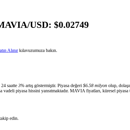
MAVIA
/USD: $
0.02749
tın Alınır
kılavuzumuza bakın.
 24 saatte
3%
artış göstermiştir. Piyasa değeri
$6.58 milyon
olup, dolaş
sa vadeli piyasa hissini yansıtmaktadır. MAVIA fiyatları, küresel piyasa t
akip edin.