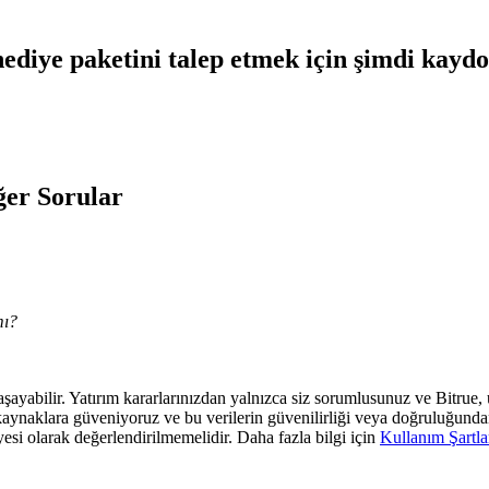
ediye paketini talep etmek için şimdi kayd
ğer Sorular
mı?
 yaşayabilir. Yatırım kararlarınızdan yalnızca siz sorumlusunuz ve Bitrue
araf kaynaklara güveniyoruz ve bu verilerin güvenilirliği veya doğruluğun
yesi olarak değerlendirilmemelidir. Daha fazla bilgi için
Kullanım Şartla