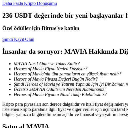
Daha Fazla Kripto Dönüşümü
Kazan
236 USDT değerinde bir yeni başlayanlar h
Özel ödüller için Bitrue'ye katılın
Şimdi Kayıt Olun
İnsanlar da soruyor: MAVIA Hakkında Di
MAVIA Nasıl Alınır ve Takas Edilir?
Heroes of Mavia Fiyatı Neden Düşüyor?
Power Piggy
Heroes of Mavia'nin tüm zamanların en yüksek fiyatı nedir?
Heroes of Mavia Piyasa Değeri Bugün Nedir?
Günlük rekabetçi ödüller kazanın
Şimdi Heroes of Mavia'ye Yatırım Yapmak İçin İyi Bir Zaman 
Ücretsiz $MAVIA Ödüllerini Nereden Alabilirsiniz?
Heroes of Mavia Fiyatını Nasıl Takip Edebilirsiniz?
Kripto para piyasaları son derece dalgalıdır ve hızlı fiyat değişimleri
listelenen kripto paralarla ilgili fiyat ve diğer veriler için üçüncü t
bilgiler yalnızca bilgilendirme amaçlıdır ve finansal veya yatırım tavsi
Satın al
MAVIA