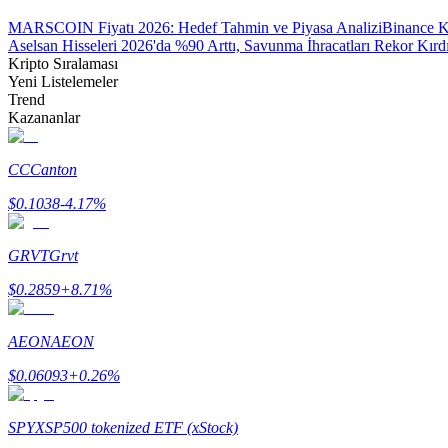
MARSCOIN Fiyatı 2026: Hedef Tahmin ve Piyasa Analizi
Binance K
Aselsan Hisseleri 2026'da %90 Arttı, Savunma İhracatları Rekor Kırd
BTR Kilitleme
Kripto Sıralaması
Yeni Listelemeler
BTR sahiplerine özel yatırımlar
Trend
Kazananlar
CC
Canton
$
0.1038
-4.17
%
GRVT
Grvt
$
0.2859
+
8.71
%
Krediler
Kripto destekli borçlanma hizmeti
AEON
AEON
$
0.06093
+
0.26
%
SPYX
SP500 tokenized ETF (xStock)