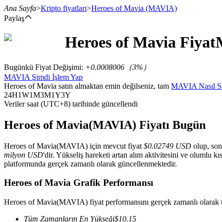
Ana Sayfa
>
Kripto fiyatları
>
Heroes of Mavia
(MAVIA)
Paylaş
Heroes of Mavia
Fiyat
Vadeli İşlemler
Bugünkü Fiyat Değişimi
:
+0.0008006
（
3
%）
MAVIA Şimdi İşlem Yap
Heroes of Mavia satın almaktan emin değilseniz, tam
MAVIA Nasıl Sa
24H
1W
1M
3M
1Y
3Y
Veriler saat (UTC+8) tarihinde güncellendi
Heroes of Mavia(MAVIA) Fiyatı Bugün
Heroes of Mavia(MAVIA) için mevcut fiyat
$0.02749 USD
olup, son
USDT Vadeli İşlemleri
milyon USD
'dir. Yükseliş hareketi artan alım aktivitesini ve olumlu kı
platformunda gerçek zamanlı olarak güncellenmektedir.
Teminat olarak USDT kullanan vadeli işlemler
Heroes of Mavia Grafik Performansı
Heroes of Mavia(MAVIA) fiyat performansını gerçek zamanlı olarak t
Tüm Zamanların En Yükseği
$
10.15