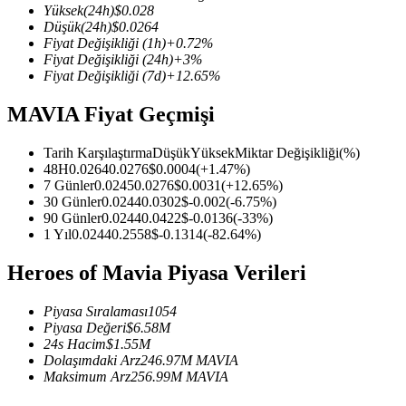
Yüksek
(24h)
$
0.028
Düşük
(24h)
$
0.0264
Fiyat Değişikliği
(1h)
+
0.72
%
Fiyat Değişikliği
(24h)
+
3
%
Fiyat Değişikliği
(7d)
+
12.65
%
COIN-M Vadeli İşlemleri
MAVIA Fiyat Geçmişi
Kripto Para Vadeli İşlemleri
Tarih Karşılaştırma
Düşük
Yüksek
Miktar Değişikliği
(%)
48H
0.0264
0.0276
$
0.0004
(
+
1.47
%)
TradFi
7 Günler
0.0245
0.0276
$
0.0031
(
+
12.65
%)
30 Günler
0.0244
0.0302
$
-0.002
(
-6.75
%)
Hisse senetleri, döviz, değerli metaller ve emtia türevleri
90 Günler
0.0244
0.0422
$
-0.0136
(
-33
%)
1 Yıl
0.0244
0.2558
$
-0.1314
(
-82.64
%)
Heroes of Mavia Piyasa Verileri
Piyasa Sıralaması
1054
Piyasa Değeri
$
6.58M
24s Hacim
$
1.55M
Dolaşımdaki Arz
246.97M
MAVIA
Maksimum Arz
256.99M
MAVIA
USDC Vadeli İşlemleri