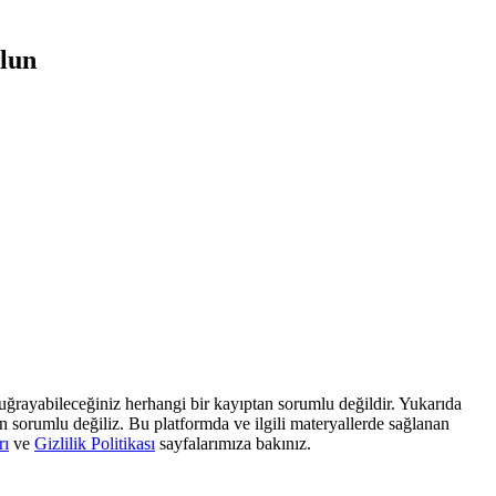
olun
, uğrayabileceğiniz herhangi bir kayıptan sorumlu değildir. Yukarıda
dan sorumlu değiliz. Bu platformda ve ilgili materyallerde sağlanan
rı
ve
Gizlilik Politikası
sayfalarımıza bakınız.