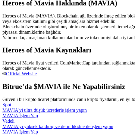
Heroes of Mavia Hakkında (MAVIA)
USDC'yi teminat olarak kullanan vadeli işlemler
Heroes of Mavia (MAVIA), Blockchain ağı üzerinde ihraç edilen blokzinc
veya ekosistem katılımı gibi çeşitli amaçlara hizmet edebilir.
Blockchain üzerinde oluşturulmuş bir token olarak işlemleri, temel a
piyasası dinamiklerine bağlıdır.
Yatırımcılar, amaçlanan kullanım alanlarını ve tokenomiyi daha iyi a
Heroes of Mavia Kaynakları
Heroes of Mavia fiyat verileri CoinMarketCap tarafından sağlanmakta 
Kopya Ticaret
olarak güncellenmektedir.
Official Website
En iyi traderlarla güçlerinizi birleştirin
Bitrue'da $MAVIA ile Ne Yapabilirsiniz
Güvenli bir kripto ticaret platformunda canlı kripto fiyatlarını, en iyi t
Spot
MAVIA'yi ultra düşük ücretlerle işlem yapın
MAVIA İşlem Yap
Vadeli
MAVIA'yi yüksek kaldıraç ve derin likidite ile işlem yapın
MAVIA İşlem Yap