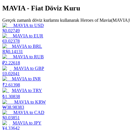
MAVIA - Fiat Döviz Kuru
Rehber
Gerçek zamanlı döviz kurlarını kullanarak Heroes of Mavia(MAVIA)'i 
Vadeli İşlemler Başlangıç Kılavuzu
MAVIA
to
USD
$
0.02749
MAVIA
to
EUR
€
0.02378
MAVIA
to
BRL
R$
0.14131
MAVIA
to
RUB
₽
2.22618
MAVIA
to
GBP
£
0.02041
MAVIA
to
INR
Ticaret stratejileri
₹
2.61398
MAVIA
to
TRY
Nasıl kârlı kalabileceğinizi öğrenin
₺
1.30838
MAVIA
to
KRW
₩
38.98383
MAVIA
to
CAD
$
0.03851
MAVIA
to
JPY
¥
4.33642