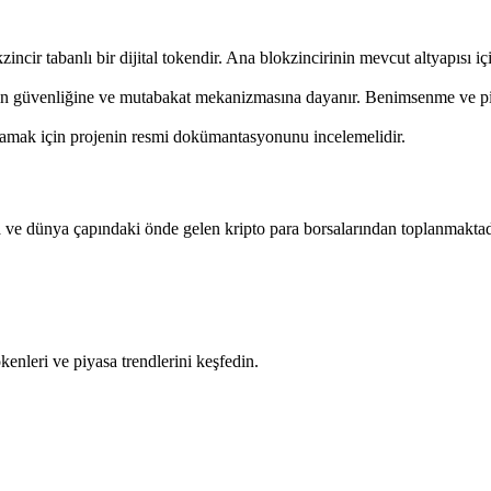
ir tabanlı bir dijital tokendir. Ana blokzincirinin mevcut altyapısı içi
ğın güvenliğine ve mutabakat mekanizmasına dayanır. Benimsenme ve piyas
nlamak için projenin resmi dokümantasyonunu incelemelidir.
ve dünya çapındaki önde gelen kripto para borsalarından toplanmaktadır
okenleri ve piyasa trendlerini keşfedin.