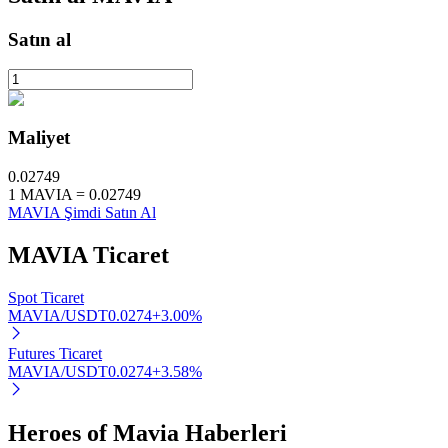
Staking
Satın al
Yüksek getiri ve anında erişim
Maliyet
0.02749
1
MAVIA
=
0.02749
MAVIA Şimdi Satın Al
MAVIA
Ticaret
Launchpool
Spot Ticaret
Popüler token'lar kazanmak için esnek staking
MAVIA/USDT
0.0274
+
3.00
%
Futures Ticaret
MAVIA/USDT
0.0274
+
3.58
%
Heroes of Mavia Haberleri