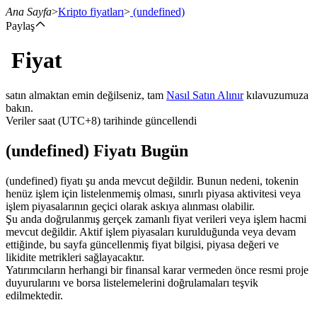
Ana Sayfa
>
Kripto fiyatları
>
(undefined)
Paylaş
Fiyat
Vadeli İşlemler
satın almaktan emin değilseniz, tam
Nasıl Satın Alınır
kılavuzumuza
bakın.
Veriler saat (UTC+8) tarihinde güncellendi
(undefined) Fiyatı Bugün
(undefined) fiyatı şu anda mevcut değildir. Bunun nedeni, tokenin
henüz işlem için listelenmemiş olması, sınırlı piyasa aktivitesi veya
işlem piyasalarının geçici olarak askıya alınması olabilir.
USDT Vadeli İşlemleri
Şu anda doğrulanmış gerçek zamanlı fiyat verileri veya işlem hacmi
mevcut değildir. Aktif işlem piyasaları kurulduğunda veya devam
Teminat olarak USDT kullanan vadeli işlemler
ettiğinde, bu sayfa güncellenmiş fiyat bilgisi, piyasa değeri ve
likidite metrikleri sağlayacaktır.
Yatırımcıların herhangi bir finansal karar vermeden önce resmi proje
duyurularını ve borsa listelemelerini doğrulamaları teşvik
edilmektedir.