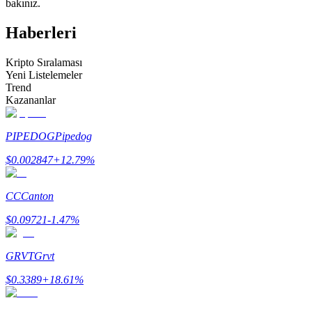
bakınız.
Kopya Tüccarı Olun
Haberleri
Kâr paylaşımı ve kopya ticaret komisyonlarının tadını çıkarın
Kripto Sıralaması
Yeni Listelemeler
Trend
Kazananlar
PIPEDOG
Pipedog
$
0.002847
+
12.79
%
Bilgi
CC
Canton
Ticaret bilgileri vb. dahil olmak üzere büyük veri analizi.
$
0.09721
-1.47
%
GRVT
Grvt
$
0.3389
+
18.61
%