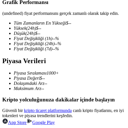
Grafik Performansı
(undefined) fiyat performansını gerçek zamanlı olarak takip edin.
Tüm Zamanların En Yükseği
$
--
COIN-M Vadeli İşlemleri
Yüksek
(24h)
$
--
Düşük
(24h)
$
--
Kripto Para Vadeli İşlemleri
Fiyat Değişikliği
(1h)
--
%
Fiyat Değişikliği
(24h)
--
%
Fiyat Değişikliği
(7d)
--
%
TradFi
Piyasa Verileri
Hisse senetleri, döviz, değerli metaller ve emtia türevleri
Piyasa Sıralaması
1000+
Piyasa Değeri
$
--
Dolaşımdaki Arz
--
Maksimum Arz
--
Kripto yolculuğunuza dakikalar içinde başlayın
Güvenli bir
kripto ticaret platformunda
canlı kripto fiyatlarını, en iyi
tokenleri ve piyasa trendlerini keşfedin.
App Store
Google Play
USDC Vadeli İşlemleri