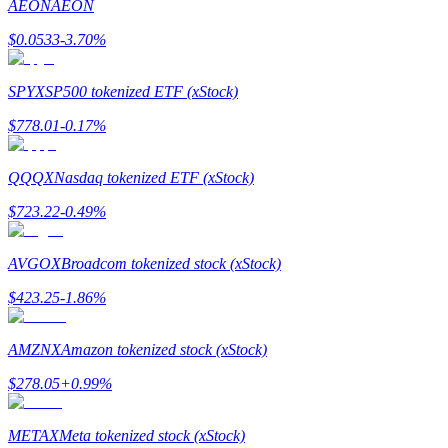
AEON
AEON
$
0.0533
-3.70
%
Rehber
Vadeli İşlemler Başlangıç Kılavuzu
SPYX
SP500 tokenized ETF (xStock)
$
778.01
-0.17
%
QQQX
Nasdaq tokenized ETF (xStock)
$
723.22
-0.49
%
AVGOX
Broadcom tokenized stock (xStock)
Ticaret stratejileri
$
423.25
-1.86
%
Nasıl kârlı kalabileceğinizi öğrenin
AMZNX
Amazon tokenized stock (xStock)
$
278.05
+
0.99
%
METAX
Meta tokenized stock (xStock)