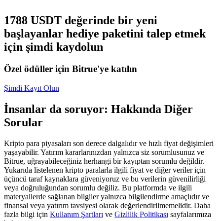
USDC'yi teminat olarak kullanan vadeli işlemler
1788 USDT değerinde bir yeni
başlayanlar hediye paketini talep etmek
için şimdi kaydolun
Özel ödüller için Bitrue'ye katılın
Şimdi Kayıt Olun
İnsanlar da soruyor: Hakkında Diğer
Kopya Ticaret
Sorular
En iyi traderlarla güçlerinizi birleştirin
Kripto para piyasaları son derece dalgalıdır ve hızlı fiyat değişimleri
yaşayabilir. Yatırım kararlarınızdan yalnızca siz sorumlusunuz ve
Bitrue, uğrayabileceğiniz herhangi bir kayıptan sorumlu değildir.
Yukarıda listelenen kripto paralarla ilgili fiyat ve diğer veriler için
üçüncü taraf kaynaklara güveniyoruz ve bu verilerin güvenilirliği
veya doğruluğundan sorumlu değiliz. Bu platformda ve ilgili
materyallerde sağlanan bilgiler yalnızca bilgilendirme amaçlıdır ve
finansal veya yatırım tavsiyesi olarak değerlendirilmemelidir. Daha
fazla bilgi için
Kullanım Şartları
ve
Gizlilik Politikası
sayfalarımıza