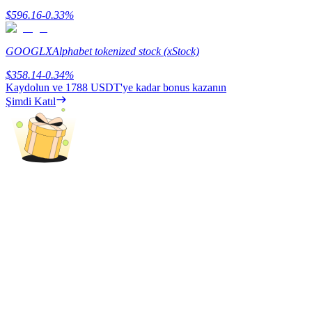
$
596.16
-0.33
%
Kazan
GOOGLX
Alphabet tokenized stock (xStock)
$
358.14
-0.34
%
Kaydolun ve
1788 USDT
'ye kadar bonus kazanın
Şimdi Katıl
Power Piggy
Günlük rekabetçi ödüller kazanın