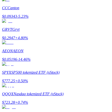
CC
Canton
Rehber
$
0.09343
-5.23
%
Vadeli İşlemler Başlangıç Kılavuzu
GRVT
Grvt
$
0.2947
+
4.80
%
AEON
AEON
$
0.05196
-14.46
%
Ticaret stratejileri
SPYX
SP500 tokenized ETF (xStock)
Nasıl kârlı kalabileceğinizi öğrenin
$
777.25
+
0.50
%
QQQX
Nasdaq tokenized ETF (xStock)
$
723.28
+
0.74
%