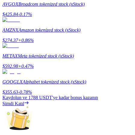
AVGOX
Broadcom tokenized stock (xStock)
Kazan
$
425.84
-0.17
%
AMZNX
Amazon tokenized stock (xStock)
$
274.37
+
0.86
%
METAX
Meta tokenized stock (xStock)
$
592.98
+
0.47
%
Power Piggy
GOOGLX
Alphabet tokenized stock (xStock)
Günlük rekabetçi ödüller kazanın
$
355.63
-0.78
%
Kaydolun ve
1788 USDT
'ye kadar bonus kazanın
Şimdi Katıl