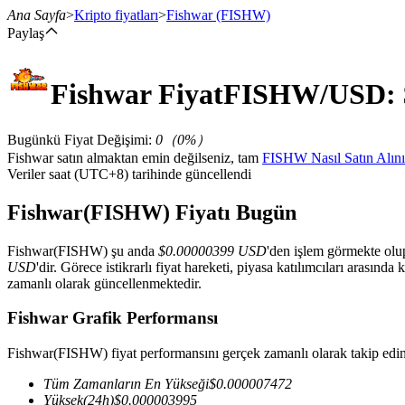
Ana Sayfa
>
Kripto fiyatları
>
Fishwar
(FISHW)
Paylaş
Fishwar
Fiyat
FISHW
/USD: 
Vadeli İşlemler
Bugünkü Fiyat Değişimi
:
0
（
0
%）
Fishwar satın almaktan emin değilseniz, tam
FISHW Nasıl Satın Alını
Veriler saat (UTC+8) tarihinde güncellendi
Fishwar(FISHW) Fiyatı Bugün
Fishwar(FISHW) şu anda
$0.00000399 USD
'den işlem görmekte olup
USD
'dir. Görece istikrarlı fiyat hareketi, piyasa katılımcıları arasınd
USDT Vadeli İşlemleri
zamanlı olarak güncellenmektedir.
Teminat olarak USDT kullanan vadeli işlemler
Fishwar Grafik Performansı
Fishwar(FISHW) fiyat performansını gerçek zamanlı olarak takip edin
Tüm Zamanların En Yükseği
$
0.000007472
Yüksek
(24h)
$
0.000003995