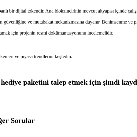
lı bir dijital tokendir. Ana blokzincirinin mevcut altyapısı içinde çalış
ğın güvenliğine ve mutabakat mekanizmasına dayanır. Benimsenme ve piyas
nlamak için projenin resmi dokümantasyonunu incelemelidir.
tokenleri ve piyasa trendlerini keşfedin.
hediye paketini talep etmek için şimdi kay
ğer Sorular