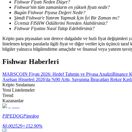
Fishwar Fiyatı Neden Düşer?
Kopya Tüccarı Olun
Fishwar'nin tüm zamanların en yüksek fiyatı nedir?
Bugün Fishwar Piyasa Değeri Nedir?
Kâr paylaşımı ve kopya ticaret komisyonlarının tadını çıkarın
Şimdi Fishwar'e Yatırım Yapmak İçin İyi Bir Zaman mı?
Ücretsiz FISHW Ödüllerini Nereden Alabilirsiniz?
Fishwar Fiyatını Nasıl Takip Edebilirsiniz?
Kripto para piyasaları son derece dalgalıdır ve hızlı fiyat değişimleri
listelenen kripto paralarla ilgili fiyat ve diğer veriler için üçüncü t
bilgiler yalnızca bilgilendirme amaçlıdır ve finansal veya yatırım tavsi
Fishwar Haberleri
MARSCOIN Fiyatı 2026: Hedef Tahmin ve Piyasa Analizi
Binance K
Bilgi
Aselsan Hisseleri 2026'da %90 Arttı, Savunma İhracatları Rekor Kırd
Ticaret bilgileri vb. dahil olmak üzere büyük veri analizi.
Kripto Sıralaması
Yeni Listelemeler
Trend
Kazananlar
PIPEDOG
Pipedog
$
0.002529
+
152.90
%