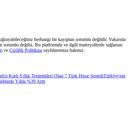
, uğrayabileceğiniz herhangi bir kayıptan sorumlu değildir. Yukarıda
dan sorumlu değiliz. Bu platformda ve ilgili materyallerde sağlanan
rı
ve
Gizlilik Politikası
sayfalarımıza bakınız.
ın
En Karlı Yıllık Temettüleri Olan 7 Türk Hisse Senedi
Türkiye'nin
lüğünde Yılda %39 Arttı