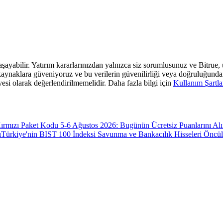
 yaşayabilir. Yatırım kararlarınızdan yalnızca siz sorumlusunuz ve Bitrue
araf kaynaklara güveniyoruz ve bu verilerin güvenilirliği veya doğruluğun
yesi olarak değerlendirilmemelidir. Daha fazla bilgi için
Kullanım Şartla
ırmızı Paket Kodu 5-6 Ağustos 2026: Bugünün Ücretsiz Puanlarını Al
ı
Türkiye'nin BIST 100 İndeksi Savunma ve Bankacılık Hisseleri Öncü