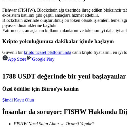
USDC'yi teminat olarak kullanan vadeli işlemler
Fishwar (FISHW), Blockchain ağı üzerinde ihraç edilen blokzincir taban
ekosistem katılımı gibi çeşitli amaçlara hizmet edebilir.
Blockchain üzerinde oluşturulmuş bir token olarak işlemleri, temel a
piyasası dinamiklerine bağlıdır.
Yatırımcılar, amaçlanan kullanım alanlarını ve tokenomiyi daha iyi a
Kripto yolculuğunuza dakikalar içinde başlayın
Güvenli bir
kripto ticaret platformunda
canlı kripto fiyatlarını, en iyi 
App Store
Google Play
Kopya Ticaret
En iyi traderlarla güçlerinizi birleştirin
1788 USDT değerinde bir yeni başlayanlar 
Özel ödüller için Bitrue'ye katılın
Şimdi Kayıt Olun
İnsanlar da soruyor: FISHW Hakkında Di
FISHW Nasıl Satın Alınır ve Ticareti Yapılır?