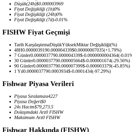
Düşük
(24h)
$
0.000003969
Fiyat Değişikliği
(1h)
0
%
Fiyat Değişikliği
(24h)
0
%
Fiyat Değişikliği
(7d)
-0.01
%
COIN-M Vadeli İşlemleri
FISHW Fiyat Geçmişi
Kripto Para Vadeli İşlemleri
Tarih Karşılaştırma
Düşük
Yüksek
Miktar Değişikliği
(%)
48H
0.000003919
0.000004339
$
0.00000007035
(
+
1.79
%)
7 Günler
0.000003779
0.000004339
$
-0.0000000004364
(
-0.01
%
TradFi
30 Günler
0.000003779
0.000005664
$
-0.000001674
(
-29.56
%)
90 Günler
0.000003779
0.000007399
$
-0.000003379
(
-45.85
%)
Hisse senetleri, döviz, değerli metaller ve emtia türevleri
1 Yıl
0.000003779
0.0003934
$
-0.0001434
(
-97.29
%)
Fishwar Piyasa Verileri
Piyasa Sıralaması
4227
Piyasa Değeri
$
0
24s Hacim
$
79,273.5
Dolaşımdaki Arz
0
FISHW
Maksimum Arz
0
FISHW
USDC Vadeli İşlemleri
Fishwar Hakkında (FISHW)