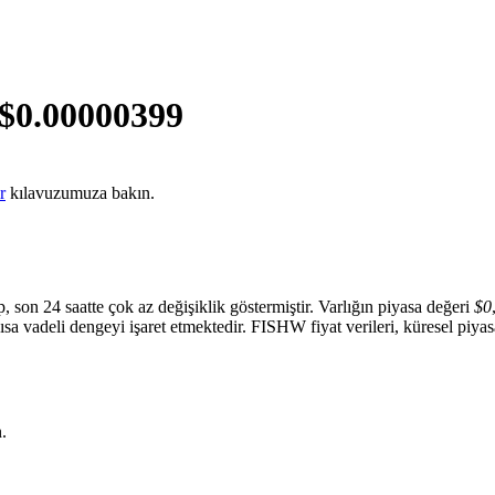
$
0.00000399
r
kılavuzumuza bakın.
, son 24 saatte çok az değişiklik göstermiştir. Varlığın piyasa değeri
$0
a kısa vadeli dengeyi işaret etmektedir. FISHW fiyat verileri, küresel piy
.