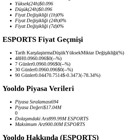
Yüksek
(24h)
$
0.096
Düşük
(24h)
$
0.096
Fiyat Değişikliği
(1h)
0
%
Fiyat Değişikliği
(24h)
0
%
Fiyat Değişikliği
(7d)
0
%
COIN-M Vadeli İşlemleri
ESPORTS Fiyat Geçmişi
Kripto Para Vadeli İşlemleri
Tarih Karşılaştırma
Düşük
Yüksek
Miktar Değişikliği
(%)
48H
0.096
0.096
$
0
(
--
%)
TradFi
7 Günler
0.096
0.096
$
0
(
--
%)
30 Günler
0.096
0.096
$
0
(
--
%)
Hisse senetleri, döviz, değerli metaller ve emtia türevleri
90 Günler
0.0447
0.7514
$
-0.3473
(
-78.34
%)
Yooldo Piyasa Verileri
Piyasa Sıralaması
694
Piyasa Değeri
$
17.04M
0
Dolaşımdaki Arz
899.99M
ESPORTS
Maksimum Arz
900.00M
ESPORTS
Yooldo Hakkında (ESPORTS)
USDC Vadeli İşlemleri