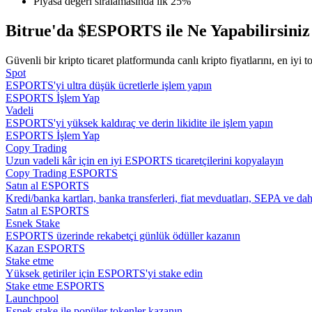
Piyasa değeri sıralamasında ilk 25%
Kopya Tüccarı Olun
Bitrue'da $ESPORTS ile Ne Yapabilirsiniz
Kâr paylaşımı ve kopya ticaret komisyonlarının tadını çıkarın
Güvenli bir kripto ticaret platformunda canlı kripto fiyatlarını, en iyi t
Spot
ESPORTS'yi ultra düşük ücretlerle işlem yapın
ESPORTS İşlem Yap
Vadeli
ESPORTS'yi yüksek kaldıraç ve derin likidite ile işlem yapın
ESPORTS İşlem Yap
Copy Trading
Uzun vadeli kâr için en iyi ESPORTS ticaretçilerini kopyalayın
Copy Trading ESPORTS
Bilgi
Satın al ESPORTS
Kredi/banka kartları, banka transferleri, fiat mevduatları, SEPA ve d
Ticaret bilgileri vb. dahil olmak üzere büyük veri analizi.
Satın al ESPORTS
Esnek Stake
ESPORTS üzerinde rekabetçi günlük ödüller kazanın
Kazan ESPORTS
Stake etme
Yüksek getiriler için ESPORTS'yi stake edin
Stake etme ESPORTS
Launchpool
Esnek stake ile popüler tokenler kazanın