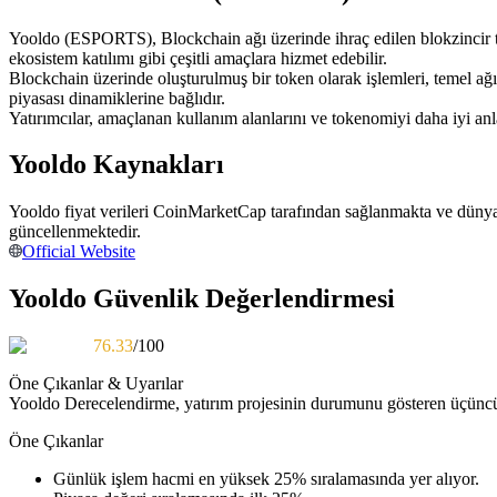
USDC'yi teminat olarak kullanan vadeli işlemler
Yooldo (ESPORTS), Blockchain ağı üzerinde ihraç edilen blokzincir taba
ekosistem katılımı gibi çeşitli amaçlara hizmet edebilir.
Blockchain üzerinde oluşturulmuş bir token olarak işlemleri, temel a
piyasası dinamiklerine bağlıdır.
Yatırımcılar, amaçlanan kullanım alanlarını ve tokenomiyi daha iyi a
Yooldo Kaynakları
Yooldo fiyat verileri CoinMarketCap tarafından sağlanmakta ve dünya 
güncellenmektedir.
Kopya Ticaret
Official Website
En iyi traderlarla güçlerinizi birleştirin
Yooldo Güvenlik Değerlendirmesi
76.33
/100
Öne Çıkanlar & Uyarılar
Yooldo
Derecelendirme, yatırım projesinin durumunu gösteren üçüncü t
Öne Çıkanlar
Günlük işlem hacmi en yüksek 25% sıralamasında yer alıyor.