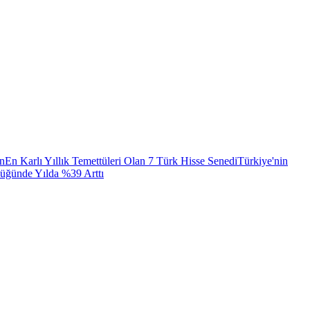
ın
En Karlı Yıllık Temettüleri Olan 7 Türk Hisse Senedi
Türkiye'nin
lüğünde Yılda %39 Arttı