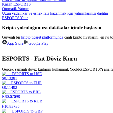
Kazan ESPORTS
Otomatik Yatırım
Rehber
Uzun vadeli kâr ve esnek faiz kazanmak için yatırımlarınızı dağıtın
ESPORTS Yatır
Vadeli İşlemler Başlangıç Kılavuzu
Kripto yolculuğunuza dakikalar içinde başlayın
Güvenli bir
kripto ticaret platformunda
canlı kripto fiyatlarını, en iyi 
App Store
Google Play
ESPORTS - Fiat Döviz Kuru
Gerçek zamanlı döviz kurlarını kullanarak Yooldo(ESPORTS)'i ana fia
Ticaret stratejileri
ESPORTS
to
USD
$
0.13281
Nasıl kârlı kalabileceğinizi öğrenin
ESPORTS
to
EUR
€
0.11492
ESPORTS
to
BRL
R$
0.67698
ESPORTS
to
RUB
₽
10.83735
ESPORTS
to
GBP