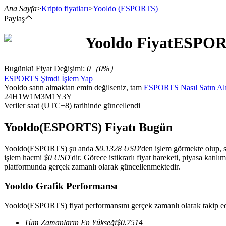
Ana Sayfa
>
Kripto fiyatları
>
Yooldo
(ESPORTS)
Paylaş
Yooldo
Fiyat
ESPOR
Vadeli İşlemler
Bugünkü Fiyat Değişimi
:
0
（
0
%）
ESPORTS Şimdi İşlem Yap
Yooldo satın almaktan emin değilseniz, tam
ESPORTS Nasıl Satın Alı
24H
1W
1M
3M
1Y
3Y
Veriler saat (UTC+8) tarihinde güncellendi
Yooldo(ESPORTS) Fiyatı Bugün
Yooldo(ESPORTS) şu anda
$0.1328 USD
'den işlem görmekte olup, s
USDT Vadeli İşlemleri
işlem hacmi
$0 USD
'dir. Görece istikrarlı fiyat hareketi, piyasa katı
platformunda gerçek zamanlı olarak güncellenmektedir.
Teminat olarak USDT kullanan vadeli işlemler
Yooldo Grafik Performansı
Yooldo(ESPORTS) fiyat performansını gerçek zamanlı olarak takip ed
Tüm Zamanların En Yükseği
$
0.7514