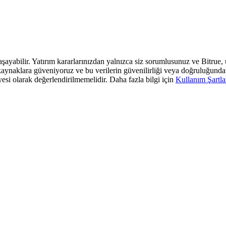
 yaşayabilir. Yatırım kararlarınızdan yalnızca siz sorumlusunuz ve Bitrue
araf kaynaklara güveniyoruz ve bu verilerin güvenilirliği veya doğruluğun
yesi olarak değerlendirilmemelidir. Daha fazla bilgi için
Kullanım Şartla