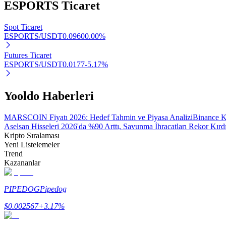
ESPORTS
Ticaret
Spot Ticaret
BTR Kilitleme
ESPORTS/USDT
0.0960
0.00
%
BTR sahiplerine özel yatırımlar
Futures Ticaret
ESPORTS/USDT
0.0177
-5.17
%
Yooldo Haberleri
MARSCOIN Fiyatı 2026: Hedef Tahmin ve Piyasa Analizi
Binance K
Aselsan Hisseleri 2026'da %90 Arttı, Savunma İhracatları Rekor Kırd
Kripto Sıralaması
Yeni Listelemeler
Krediler
Trend
Kazananlar
Kripto destekli borçlanma hizmeti
PIPEDOG
Pipedog
$
0.002567
+
3.17
%