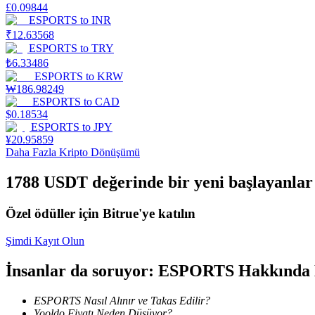
£
0.09844
ESPORTS
to
INR
Kazan
₹
12.63568
ESPORTS
to
TRY
₺
6.33486
ESPORTS
to
KRW
₩
186.98249
ESPORTS
to
CAD
$
0.18534
ESPORTS
to
JPY
¥
20.95859
Daha Fazla Kripto Dönüşümü
Power Piggy
1788 USDT değerinde bir yeni başlayanlar 
Günlük rekabetçi ödüller kazanın
Özel ödüller için Bitrue'ye katılın
Şimdi Kayıt Olun
İnsanlar da soruyor: ESPORTS Hakkında 
ESPORTS Nasıl Alınır ve Takas Edilir?
Yooldo Fiyatı Neden Düşüyor?