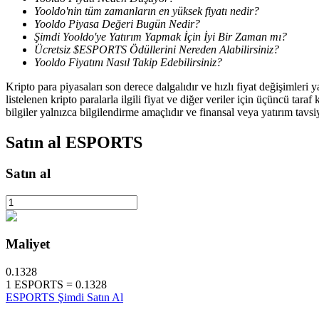
Yooldo'nin tüm zamanların en yüksek fiyatı nedir?
Yooldo Piyasa Değeri Bugün Nedir?
Staking
Şimdi Yooldo'ye Yatırım Yapmak İçin İyi Bir Zaman mı?
Ücretsiz $ESPORTS Ödüllerini Nereden Alabilirsiniz?
Yüksek getiri ve anında erişim
Yooldo Fiyatını Nasıl Takip Edebilirsiniz?
Kripto para piyasaları son derece dalgalıdır ve hızlı fiyat değişimleri
listelenen kripto paralarla ilgili fiyat ve diğer veriler için üçüncü t
bilgiler yalnızca bilgilendirme amaçlıdır ve finansal veya yatırım tavsi
Satın al
ESPORTS
Satın al
Launchpool
Popüler token'lar kazanmak için esnek staking
Maliyet
0.1328
1
ESPORTS
=
0.1328
ESPORTS Şimdi Satın Al