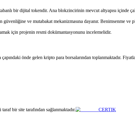
nlı bir dijital tokendir. Ana blokzincirinin mevcut altyapısı içinde çal
ğın güvenliğine ve mutabakat mekanizmasına dayanır. Benimsenme ve piyas
nlamak için projenin resmi dokümantasyonunu incelemelidir.
çapındaki önde gelen kripto para borsalarından toplanmaktadır. Fiyatla
araf bir site tarafından sağlanmaktadır.
CERTIK