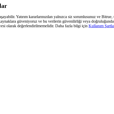
lar
 yaşayabilir. Yatırım kararlarınızdan yalnızca siz sorumlusunuz ve Bitrue
araf kaynaklara güveniyoruz ve bu verilerin güvenilirliği veya doğruluğun
yesi olarak değerlendirilmemelidir. Daha fazla bilgi için
Kullanım Şartla