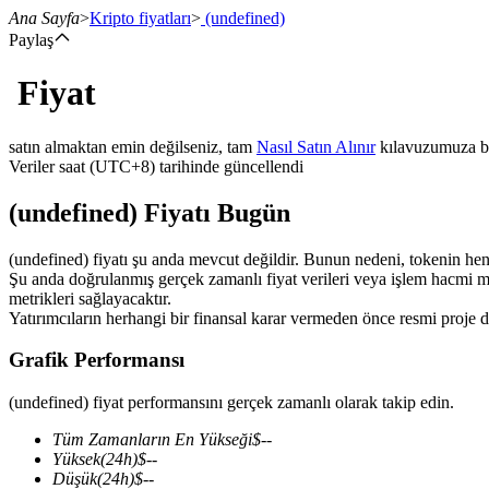
Ana Sayfa
>
Kripto fiyatları
>
(undefined)
Paylaş
Fiyat
Vadeli İşlemler
satın almaktan emin değilseniz, tam
Nasıl Satın Alınır
kılavuzumuza b
Veriler saat (UTC+8) tarihinde güncellendi
(undefined) Fiyatı Bugün
(undefined) fiyatı şu anda mevcut değildir. Bunun nedeni, tokenin henüz 
Şu anda doğrulanmış gerçek zamanlı fiyat verileri veya işlem hacmi mev
metrikleri sağlayacaktır.
Yatırımcıların herhangi bir finansal karar vermeden önce resmi proje d
USDT Vadeli İşlemleri
Grafik Performansı
Teminat olarak USDT kullanan vadeli işlemler
(undefined) fiyat performansını gerçek zamanlı olarak takip edin.
Tüm Zamanların En Yükseği
$
--
Yüksek
(24h)
$
--
Düşük
(24h)
$
--