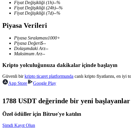
Fiyat Değişikliği
(1h)
--
%
Fiyat Değişikliği
(24h)
--
%
Fiyat Değişikliği
(7d)
--
%
Piyasa Verileri
COIN-M Vadeli İşlemleri
Kripto Para Vadeli İşlemleri
Piyasa Sıralaması
1000+
Piyasa Değeri
$
--
Dolaşımdaki Arz
--
Maksimum Arz
--
TradFi
Kripto yolculuğunuza dakikalar içinde başlayın
Hisse senetleri, döviz, değerli metaller ve emtia türevleri
Güvenli bir
kripto ticaret platformunda
canlı kripto fiyatlarını, en iyi 
App Store
Google Play
1788 USDT değerinde bir yeni başlayanlar 
Özel ödüller için Bitrue'ye katılın
Şimdi Kayıt Olun
USDC Vadeli İşlemleri