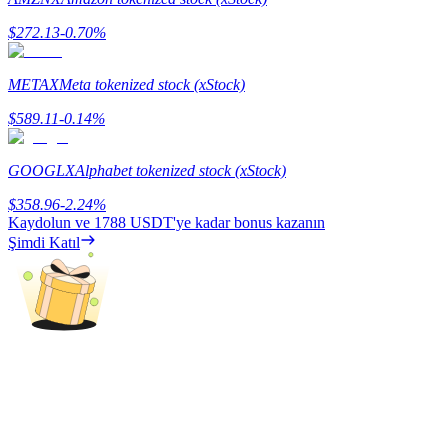
$
272.13
-0.70
%
Rehber
Vadeli İşlemler Başlangıç Kılavuzu
METAX
Meta tokenized stock (xStock)
$
589.11
-0.14
%
GOOGLX
Alphabet tokenized stock (xStock)
$
358.96
-2.24
%
Kaydolun ve
1788 USDT
'ye kadar bonus kazanın
Şimdi Katıl
Ticaret stratejileri
Nasıl kârlı kalabileceğinizi öğrenin