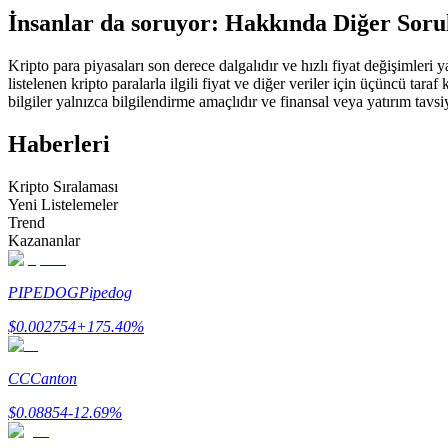
İnsanlar da soruyor: Hakkında Diğer Soru
USDC'yi teminat olarak kullanan vadeli işlemler
Kripto para piyasaları son derece dalgalıdır ve hızlı fiyat değişimleri
listelenen kripto paralarla ilgili fiyat ve diğer veriler için üçüncü t
bilgiler yalnızca bilgilendirme amaçlıdır ve finansal veya yatırım tavsi
Haberleri
Kripto Sıralaması
Yeni Listelemeler
Trend
Kopya Ticaret
Kazananlar
En iyi traderlarla güçlerinizi birleştirin
PIPEDOG
Pipedog
$
0.002754
+
175.40
%
CC
Canton
$
0.08854
-12.69
%