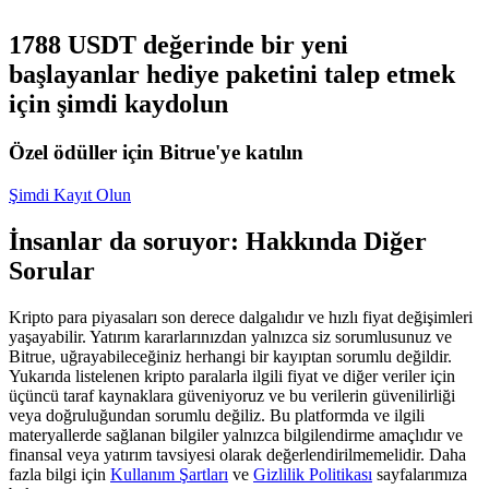
USDC'yi teminat olarak kullanan vadeli işlemler
1788 USDT değerinde bir yeni
başlayanlar hediye paketini talep etmek
için şimdi kaydolun
Özel ödüller için Bitrue'ye katılın
Şimdi Kayıt Olun
İnsanlar da soruyor: Hakkında Diğer
Kopya Ticaret
Sorular
En iyi traderlarla güçlerinizi birleştirin
Kripto para piyasaları son derece dalgalıdır ve hızlı fiyat değişimleri
yaşayabilir. Yatırım kararlarınızdan yalnızca siz sorumlusunuz ve
Bitrue, uğrayabileceğiniz herhangi bir kayıptan sorumlu değildir.
Yukarıda listelenen kripto paralarla ilgili fiyat ve diğer veriler için
üçüncü taraf kaynaklara güveniyoruz ve bu verilerin güvenilirliği
veya doğruluğundan sorumlu değiliz. Bu platformda ve ilgili
materyallerde sağlanan bilgiler yalnızca bilgilendirme amaçlıdır ve
finansal veya yatırım tavsiyesi olarak değerlendirilmemelidir. Daha
fazla bilgi için
Kullanım Şartları
ve
Gizlilik Politikası
sayfalarımıza