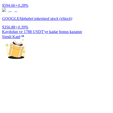
$
594.66
+
0.28
%
Kazan
GOOGLX
Alphabet tokenized stock (xStock)
$
356.88
+
0.39
%
Kaydolun ve
1788 USDT
'ye kadar bonus kazanın
Şimdi Katıl
Power Piggy
Günlük rekabetçi ödüller kazanın