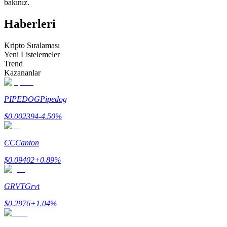
bakınız.
Kopya Tüccarı Olun
Haberleri
Kâr paylaşımı ve kopya ticaret komisyonlarının tadını çıkarın
Kripto Sıralaması
Yeni Listelemeler
Trend
Kazananlar
PIPEDOG
Pipedog
$
0.002394
-4.50
%
Bilgi
CC
Canton
Ticaret bilgileri vb. dahil olmak üzere büyük veri analizi.
$
0.09402
+
0.89
%
GRVT
Grvt
$
0.2976
+
1.04
%