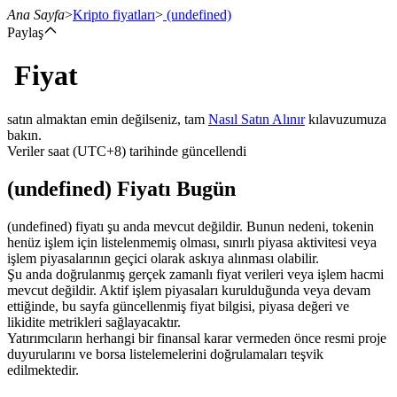
Ana Sayfa
>
Kripto fiyatları
>
(undefined)
Paylaş
Fiyat
Vadeli İşlemler
satın almaktan emin değilseniz, tam
Nasıl Satın Alınır
kılavuzumuza
bakın.
Veriler saat (UTC+8) tarihinde güncellendi
(undefined) Fiyatı Bugün
(undefined) fiyatı şu anda mevcut değildir. Bunun nedeni, tokenin
henüz işlem için listelenmemiş olması, sınırlı piyasa aktivitesi veya
işlem piyasalarının geçici olarak askıya alınması olabilir.
USDT Vadeli İşlemleri
Şu anda doğrulanmış gerçek zamanlı fiyat verileri veya işlem hacmi
mevcut değildir. Aktif işlem piyasaları kurulduğunda veya devam
Teminat olarak USDT kullanan vadeli işlemler
ettiğinde, bu sayfa güncellenmiş fiyat bilgisi, piyasa değeri ve
likidite metrikleri sağlayacaktır.
Yatırımcıların herhangi bir finansal karar vermeden önce resmi proje
duyurularını ve borsa listelemelerini doğrulamaları teşvik
edilmektedir.