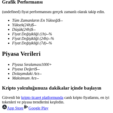
Grafik Performansı
(undefined) fiyat performansını gerçek zamanlı olarak takip edin.
Tüm Zamanların En Yükseği
$
--
COIN-M Vadeli İşlemleri
Yüksek
(24h)
$
--
Düşük
(24h)
$
--
Kripto Para Vadeli İşlemleri
Fiyat Değişikliği
(1h)
--
%
Fiyat Değişikliği
(24h)
--
%
Fiyat Değişikliği
(7d)
--
%
TradFi
Piyasa Verileri
Hisse senetleri, döviz, değerli metaller ve emtia türevleri
Piyasa Sıralaması
1000+
Piyasa Değeri
$
--
Dolaşımdaki Arz
--
Maksimum Arz
--
Kripto yolculuğunuza dakikalar içinde başlayın
Güvenli bir
kripto ticaret platformunda
canlı kripto fiyatlarını, en iyi
tokenleri ve piyasa trendlerini keşfedin.
App Store
Google Play
USDC Vadeli İşlemleri