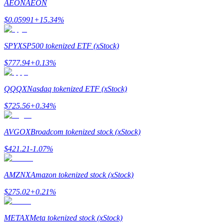
AEON
AEON
$
0.05991
+
15.34
%
Rehber
Vadeli İşlemler Başlangıç Kılavuzu
SPYX
SP500 tokenized ETF (xStock)
$
777.94
+
0.13
%
QQQX
Nasdaq tokenized ETF (xStock)
$
725.56
+
0.34
%
AVGOX
Broadcom tokenized stock (xStock)
Ticaret stratejileri
$
421.21
-1.07
%
Nasıl kârlı kalabileceğinizi öğrenin
AMZNX
Amazon tokenized stock (xStock)
$
275.02
+
0.21
%
METAX
Meta tokenized stock (xStock)