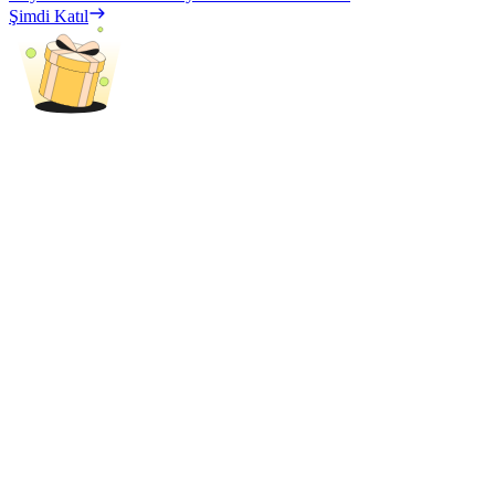
Şimdi Katıl
Bitrue Ortakları
Bitrue İş Ortağı
Kullanıcı başına %65'e kadar komisyon!