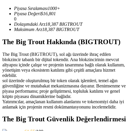
USDC'yi teminat olarak kullanan vadeli işlemler
Piyasa Sıralaması
1000+
Piyasa Değeri
$
16,801
0
Dolaşımdaki Arz
18,387
BIGTROUT
Maksimum Arz
18,387
BIGTROUT
The Big Trout Hakkında (BIGTROUT)
The Big Trout (BIGTROUT), sol ağı üzerinde ihraç edilen
blokzincir tabanlı bir dijital tokendir. Ana blokzincirinin mevcut
altyapısı içinde çalışır ve projenin tasarımına bağlı olarak kullanım,
Kopya Ticaret
yönetişim veya ekosistem katılımı gibi çeşitli amaçlara hizmet
edebilir.
En iyi traderlarla güçlerinizi birleştirin
sol üzerinde oluşturulmuş bir token olarak işlemleri, temel ağın
güvenliğine ve mutabakat mekanizmasına dayanır. Benimsenme ve
piyasa performansı; proje geliştirmesi, topluluk katılımı ve genel
kripto piyasası dinamiklerine bağlıdır.
Yatırımcılar, amaçlanan kullanım alanlarını ve tokenomiyi daha iyi
anlamak için projenin resmi dokümantasyonunu incelemelidir.
The Big Trout Güvenlik Değerlendirmesi