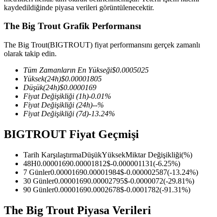
kaydedildiğinde piyasa verileri görüntülenecektir.
The Big Trout Grafik Performansı
COIN-M Vadeli İşlemleri
The Big Trout(BIGTROUT) fiyat performansını gerçek zamanlı
olarak takip edin.
Kripto Para Vadeli İşlemleri
Tüm Zamanların En Yükseği
$
0.0005025
Yüksek
(24h)
$
0.00001805
Düşük
(24h)
$
0.0000169
TradFi
Fiyat Değişikliği
(1h)
-0.01
%
Fiyat Değişikliği
(24h)
--
%
Hisse senetleri, döviz, değerli metaller ve emtia türevleri
Fiyat Değişikliği
(7d)
-13.24
%
BIGTROUT Fiyat Geçmişi
Tarih Karşılaştırma
Düşük
Yüksek
Miktar Değişikliği
(%)
48H
0.0000169
0.00001812
$
-0.000001131
(
-6.25
%)
7 Günler
0.0000169
0.00001984
$
-0.000002587
(
-13.24
%)
30 Günler
0.0000169
0.00002795
$
-0.0000072
(
-29.81
%)
90 Günler
0.0000169
0.0002678
$
-0.0001782
(
-91.31
%)
The Big Trout Piyasa Verileri
USDC Vadeli İşlemleri