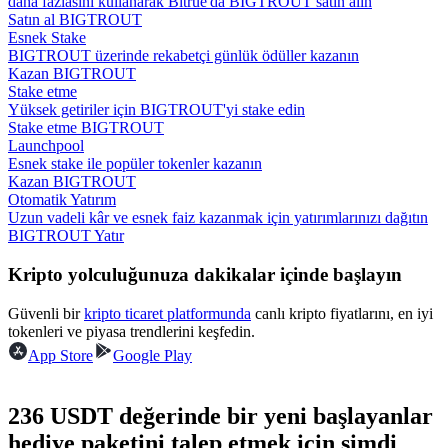
daha fazlasını kullanarak Bitrue'da BIGTROUT satın alın
Satın al BIGTROUT
Esnek Stake
Rehber
BIGTROUT üzerinde rekabetçi günlük ödüller kazanın
Kazan BIGTROUT
Vadeli İşlemler Başlangıç Kılavuzu
Stake etme
Yüksek getiriler için BIGTROUT'yi stake edin
Stake etme BIGTROUT
Launchpool
Esnek stake ile popüler tokenler kazanın
Kazan BIGTROUT
Otomatik Yatırım
Uzun vadeli kâr ve esnek faiz kazanmak için yatırımlarınızı dağıtın
BIGTROUT Yatır
Kripto yolculuğunuza dakikalar içinde başlayın
Ticaret stratejileri
Güvenli bir
kripto ticaret platformunda
canlı kripto fiyatlarını, en iyi
Nasıl kârlı kalabileceğinizi öğrenin
tokenleri ve piyasa trendlerini keşfedin.
App Store
Google Play
236 USDT değerinde bir yeni başlayanlar
hediye paketini talep etmek için şimdi