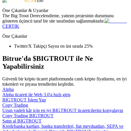
61.55
/100
Kopya Tüccarı Olun
Öne Çıkanlar & Uyarılar
Kâr paylaşımı ve kopya ticaret komisyonlarının tadını çıkarın
The Big Trout
Derecelendirme, yatırım projesinin durumunu
gösteren üçüncü taraf bir site tarafından sağlanmaktadır.
CERTIK
Öne Çıkanlar
Twitter/X Takipçi Sayısı en üst sırada 25%
Bitrue'da $BIGTROUT ile Ne
Yapabilirsiniz
Bilgi
Güvenli bir kripto ticaret platformunda canlı kripto fiyatlarını, en iyi
Ticaret bilgileri vb. dahil olmak üzere büyük veri analizi.
tokenleri ve piyasa trendlerini keşfedin.
Alpha
Alpha ticareti ile Web 3.0'a hızlı giriş
BIGTROUT İşlem Yap
Copy Trading
Uzun vadeli kâr için en iyi BIGTROUT ticaretçilerini kopyalayın
Copy Trading BIGTROUT
Satın al BIGTROUT
Kredi/banka kartları, banka transferleri, fiat mevduatları, SEPA ve