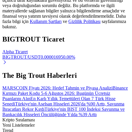
üçüncü taraf kaynaklara güveniyoruz ve bu verilerin güvenilirliği
veya doğruluğundan sorumlu değiliz. Bu platformda ve ilgili
Staking
materyallerde sağlanan bilgiler yalnızca bilgilendirme amaçlıdır ve
finansal veya yatırım tavsiyesi olarak değerlendirilmemelidir. Daha
Yüksek getiri ve anında erişim
fazla bilgi için
Kullanım Şartları
ve
Gizlilik Politikası
sayfalarımıza
bakınız.
BIGTROUT
Ticaret
Alpha Ticaret
BIGTROUT/USDT
0.00001695
0.00
%
The Big Trout Haberleri
Launchpool
MARSCOIN Fiyatı 2026: Hedef Tahmin ve Piyasa Analizi
Binance
Popüler token'lar kazanmak için esnek staking
Kırmızı Paket Kodu 5-6 Ağustos 2026: Bugünün Ücretsiz
Puanlarını Alın
En Karlı Yıllık Temettüleri Olan 7 Türk Hisse
Senedi
Türkiye'nin Aselsan Hisseleri 2026'da %90 Arttı, Savunma
İhracatları Rekor Kırdı
Türkiye'nin BIST 100 İndeksi Savunma ve
Bankacılık Hisseleri Öncülüğünde Yılda %39 Arttı
Kripto Sıralaması
Yeni Listelemeler
Trend