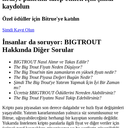
kaydolun
Kazan
Özel ödüller için Bitrue'ye katılın
Şimdi Kayıt Olun
İnsanlar da soruyor: BIGTROUT
Hakkında Diğer Sorular
BIGTROUT Nasıl Alınır ve Takas Edilir?
The Big Trout Fiyatı Neden Düşüyor?
Power Piggy
The Big Trout'nin tüm zamanların en yüksek fiyatı nedir?
The Big Trout Piyasa Değeri Bugün Nedir?
Günlük rekabetçi ödüller kazanın
Şimdi The Big Trout'ye Yatırım Yapmak İçin İyi Bir Zaman
mı?
Ücretsiz $BIGTROUT Ödüllerini Nereden Alabilirsiniz?
The Big Trout Fiyatını Nasıl Takip Edebilirsiniz?
Kripto para piyasaları son derece dalgalıdır ve hızlı fiyat değişimleri
yaşayabilir. Yatırım kararlarınızdan yalnızca siz sorumlusunuz ve
Bitrue, uğrayabileceğiniz herhangi bir kayıptan sorumlu değildir.
Yukarıda listelenen kripto paralarla ilgili fiyat ve diğer veriler için