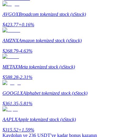
AVGOX
Broadcom tokenized stock (xStock)
$
423.77
+
0.16
%
Otomatik Yatırım
Uzun vadeli kâr ve esnek çıkarlar elde edin
AMZNX
Amazon tokenized stock (xStock)
$
268.79
-4.63
%
METAX
Meta tokenized stock (xStock)
$
588.28
-2.31
%
GOOGLX
Alphabet tokenized stock (xStock)
Stake Etmeyi Öğrenin
$
361.35
-5.81
%
Pasif gelir kazanma hakkında bilgi edinin
AAPLX
Apple tokenized stock (xStock)
Bitrue
AI
$
315.52
+
1.59
%
Kaydolun ve
236 USDT
'ye kadar bonus kazanın