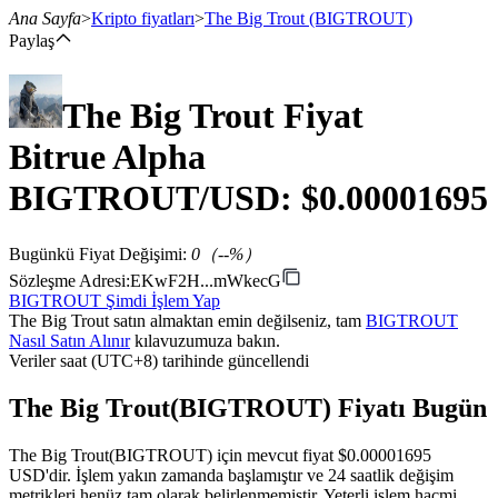
Ana Sayfa
>
Kripto fiyatları
>
The Big Trout
(BIGTROUT)
Paylaş
The Big Trout
Fiyat
Vadeli İşlemler
Bitrue Alpha
BIGTROUT
/USD: $
0.00001695
Bugünkü Fiyat Değişimi
:
0
（
--
%）
Sözleşme Adresi
:
EKwF2H...mWkecG
BIGTROUT Şimdi İşlem Yap
The Big Trout satın almaktan emin değilseniz, tam
BIGTROUT
USDT Vadeli İşlemleri
Nasıl Satın Alınır
kılavuzumuza bakın.
Veriler saat (UTC+8) tarihinde güncellendi
Teminat olarak USDT kullanan vadeli işlemler
The Big Trout(BIGTROUT) Fiyatı Bugün
The Big Trout(BIGTROUT) için mevcut fiyat $0.00001695
USD'dir. İşlem yakın zamanda başlamıştır ve 24 saatlik değişim
metrikleri henüz tam olarak belirlenmemiştir. Yeterli işlem hacmi