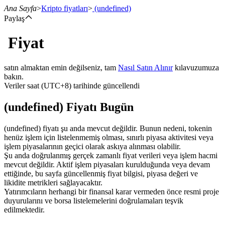
Ana Sayfa
>
Kripto fiyatları
>
(undefined)
Paylaş
Fiyat
Vadeli İşlemler
satın almaktan emin değilseniz, tam
Nasıl Satın Alınır
kılavuzumuza
bakın.
Veriler saat (UTC+8) tarihinde güncellendi
(undefined) Fiyatı Bugün
(undefined) fiyatı şu anda mevcut değildir. Bunun nedeni, tokenin
henüz işlem için listelenmemiş olması, sınırlı piyasa aktivitesi veya
işlem piyasalarının geçici olarak askıya alınması olabilir.
USDT Vadeli İşlemleri
Şu anda doğrulanmış gerçek zamanlı fiyat verileri veya işlem hacmi
mevcut değildir. Aktif işlem piyasaları kurulduğunda veya devam
Teminat olarak USDT kullanan vadeli işlemler
ettiğinde, bu sayfa güncellenmiş fiyat bilgisi, piyasa değeri ve
likidite metrikleri sağlayacaktır.
Yatırımcıların herhangi bir finansal karar vermeden önce resmi proje
duyurularını ve borsa listelemelerini doğrulamaları teşvik
edilmektedir.