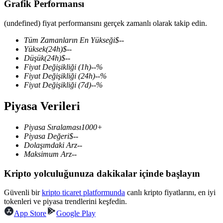
Grafik Performansı
(undefined) fiyat performansını gerçek zamanlı olarak takip edin.
Tüm Zamanların En Yükseği
$
--
COIN-M Vadeli İşlemleri
Yüksek
(24h)
$
--
Düşük
(24h)
$
--
Kripto Para Vadeli İşlemleri
Fiyat Değişikliği
(1h)
--
%
Fiyat Değişikliği
(24h)
--
%
Fiyat Değişikliği
(7d)
--
%
TradFi
Piyasa Verileri
Hisse senetleri, döviz, değerli metaller ve emtia türevleri
Piyasa Sıralaması
1000+
Piyasa Değeri
$
--
Dolaşımdaki Arz
--
Maksimum Arz
--
Kripto yolculuğunuza dakikalar içinde başlayın
Güvenli bir
kripto ticaret platformunda
canlı kripto fiyatlarını, en iyi
tokenleri ve piyasa trendlerini keşfedin.
App Store
Google Play
USDC Vadeli İşlemleri