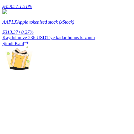
$
358.57
-1.51
%
Kazan
AAPLX
Apple tokenized stock (xStock)
$
313.37
+
0.27
%
Kaydolun ve
236 USDT
'ye kadar bonus kazanın
Şimdi Katıl
Power Piggy
Günlük rekabetçi ödüller kazanın