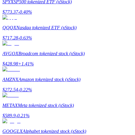
SPYX
SP500 tokenized ETF (xStock)
$
773.37
-0.40
%
Rehber
Vadeli İşlemler Başlangıç Kılavuzu
QQQX
Nasdaq tokenized ETF (xStock)
$
717.28
-0.63
%
AVGOX
Broadcom tokenized stock (xStock)
$
428.98
+
1.41
%
AMZNX
Amazon tokenized stock (xStock)
Ticaret stratejileri
$
272.54
-0.22
%
Nasıl kârlı kalabileceğinizi öğrenin
METAX
Meta tokenized stock (xStock)
$
589.9
-0.21
%
GOOGLX
Alphabet tokenized stock (xStock)