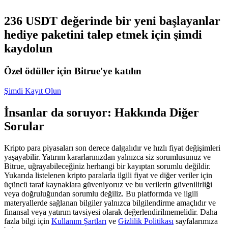
USDC'yi teminat olarak kullanan vadeli işlemler
236 USDT değerinde bir yeni başlayanlar
hediye paketini talep etmek için şimdi
kaydolun
Özel ödüller için Bitrue'ye katılın
Şimdi Kayıt Olun
İnsanlar da soruyor: Hakkında Diğer
Kopya Ticaret
Sorular
En iyi traderlarla güçlerinizi birleştirin
Kripto para piyasaları son derece dalgalıdır ve hızlı fiyat değişimleri
yaşayabilir. Yatırım kararlarınızdan yalnızca siz sorumlusunuz ve
Bitrue, uğrayabileceğiniz herhangi bir kayıptan sorumlu değildir.
Yukarıda listelenen kripto paralarla ilgili fiyat ve diğer veriler için
üçüncü taraf kaynaklara güveniyoruz ve bu verilerin güvenilirliği
veya doğruluğundan sorumlu değiliz. Bu platformda ve ilgili
materyallerde sağlanan bilgiler yalnızca bilgilendirme amaçlıdır ve
finansal veya yatırım tavsiyesi olarak değerlendirilmemelidir. Daha
fazla bilgi için
Kullanım Şartları
ve
Gizlilik Politikası
sayfalarımıza