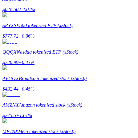
$
0.05502
-4.01
%
Staking
Yüksek getiri ve anında erişim
SPYX
SP500 tokenized ETF (xStock)
$
777.72
+
0.06
%
QQQX
Nasdaq tokenized ETF (xStock)
$
726.99
+
0.43
%
AVGOX
Broadcom tokenized stock (xStock)
Launchpool
$
432.44
+
0.45
%
Popüler token'lar kazanmak için esnek staking
AMZNX
Amazon tokenized stock (xStock)
$
275.5
+
1.61
%
METAX
Meta tokenized stock (xStock)