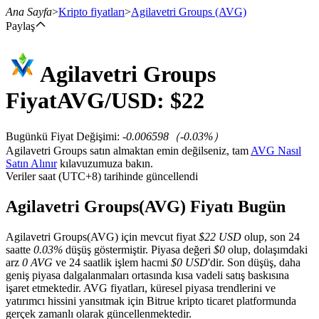
Ana Sayfa
>
Kripto fiyatları
>
Agilavetri Groups
(AVG)
Paylaş
Agilavetri Groups
Vadeli İşlemler
Fiyat
AVG
/USD: $
22
Bugünkü Fiyat Değişimi
:
-0.006598
（
-0.03
%）
Agilavetri Groups satın almaktan emin değilseniz, tam
AVG Nasıl
Satın Alınır
kılavuzumuza bakın.
Veriler saat (UTC+8) tarihinde güncellendi
Agilavetri Groups(AVG) Fiyatı Bugün
USDT Vadeli İşlemleri
Agilavetri Groups(AVG) için mevcut fiyat
$22 USD
olup, son 24
Teminat olarak USDT kullanan vadeli işlemler
saatte
0.03%
düşüş göstermiştir. Piyasa değeri
$0
olup, dolaşımdaki
arz
0 AVG
ve 24 saatlik işlem hacmi
$0 USD
'dir. Son düşüş, daha
geniş piyasa dalgalanmaları ortasında kısa vadeli satış baskısına
işaret etmektedir. AVG fiyatları, küresel piyasa trendlerini ve
yatırımcı hissini yansıtmak için Bitrue kripto ticaret platformunda
gerçek zamanlı olarak güncellenmektedir.