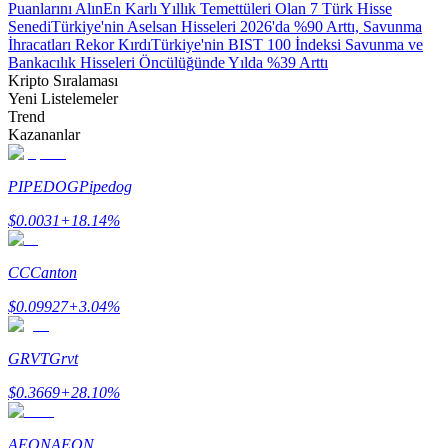
Puanlarını Alın
En Karlı Yıllık Temettüleri Olan 7 Türk Hisse
Senedi
Türkiye'nin Aselsan Hisseleri 2026'da %90 Arttı, Savunma
Kazan
İhracatları Rekor Kırdı
Türkiye'nin BIST 100 İndeksi Savunma ve
Bankacılık Hisseleri Öncülüğünde Yılda %39 Arttı
Kripto Sıralaması
Yeni Listelemeler
Trend
Kazananlar
PIPEDOG
Pipedog
$
0.0031
+
18.14
%
Power Piggy
CC
Canton
Günlük rekabetçi ödüller kazanın
$
0.09927
+
3.04
%
GRVT
Grvt
$
0.3669
+
28.10
%
AEON
AEON