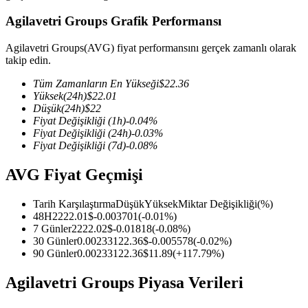
Agilavetri Groups Grafik Performansı
Agilavetri Groups(AVG) fiyat performansını gerçek zamanlı olarak
takip edin.
COIN-M Vadeli İşlemleri
Tüm Zamanların En Yükseği
$
22.36
Kripto Para Vadeli İşlemleri
Yüksek
(24h)
$
22.01
Düşük
(24h)
$
22
Fiyat Değişikliği
(1h)
-0.04
%
Fiyat Değişikliği
(24h)
-0.03
%
TradFi
Fiyat Değişikliği
(7d)
-0.08
%
Hisse senetleri, döviz, değerli metaller ve emtia türevleri
AVG Fiyat Geçmişi
Tarih Karşılaştırma
Düşük
Yüksek
Miktar Değişikliği
(%)
48H
22
22.01
$
-0.003701
(
-0.01
%)
7 Günler
22
22.02
$
-0.01818
(
-0.08
%)
30 Günler
0.002331
22.36
$
-0.005578
(
-0.02
%)
90 Günler
0.002331
22.36
$
11.89
(
+
117.79
%)
Agilavetri Groups Piyasa Verileri
USDC Vadeli İşlemleri