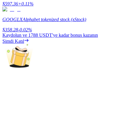
$
597.36
+
0.11
%
BTR Kilitleme
GOOGLX
Alphabet tokenized stock (xStock)
BTR sahiplerine özel yatırımlar
$
358.28
-0.02
%
Kaydolun ve
1788 USDT
'ye kadar bonus kazanın
Şimdi Katıl
Krediler
Kripto destekli borçlanma hizmeti