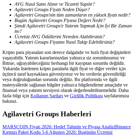
AVG Nasıl Satın Alınır ve Ticareti Yapılır?
Agilavetri Groups Fiyatı Neden Düşer?
Rehber
Agilavetri Groups'nin tüm zamanların en yüksek fiyatı nedir?
Bugün Agilavetri Groups Piyasa Değeri Nedir?
Vadeli İşlemler Başlangıç Kılavuzu
Şimdi Agilavetri Groups'e Yatırım Yapmak İçin İyi Bir Zaman
mı?
Ücretsiz AVG Ödüllerini Nereden Alabilirsiniz?
Agilavetri Groups Fiyatını Nasıl Takip Edebilirsiniz?
Kripto para piyasaları son derece dalgalıdır ve hızlı fiyat değişimleri
yaşayabilir. Yatırım kararlarınızdan yalnızca siz sorumlusunuz ve
Bitrue, uğrayabileceğiniz herhangi bir kayıptan sorumlu değildir.
Yukarıda listelenen kripto paralarla ilgili fiyat ve diğer veriler için
üçüncü taraf kaynaklara güveniyoruz ve bu verilerin güvenilirliği
veya doğruluğundan sorumlu değiliz. Bu platformda ve ilgili
Ticaret stratejileri
materyallerde sağlanan bilgiler yalnızca bilgilendirme amaçlıdır ve
finansal veya yatırım tavsiyesi olarak değerlendirilmemelidir. Daha
Nasıl kârlı kalabileceğinizi öğrenin
fazla bilgi için
Kullanım Şartları
ve
Gizlilik Politikası
sayfalarımıza
bakınız.
Agilavetri Groups Haberleri
MARSCOIN Fiyatı 2026: Hedef Tahmin ve Piyasa Analizi
Binance
Kırmızı Paket Kodu 5-6 Ağustos 2026: Bugünün Ücretsiz