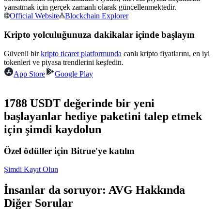
yansıtmak için gerçek zamanlı olarak güncellenmektedir.
Kopya Tüccarı Olun
Official Website
Blockchain Explorer
Kâr paylaşımı ve kopya ticaret komisyonlarının tadını çıkarın
Kripto yolculuğunuza dakikalar içinde başlayın
Güvenli bir
kripto ticaret platformunda
canlı kripto fiyatlarını, en iyi
tokenleri ve piyasa trendlerini keşfedin.
App Store
Google Play
1788 USDT değerinde bir yeni
başlayanlar hediye paketini talep etmek
Bilgi
için şimdi kaydolun
Ticaret bilgileri vb. dahil olmak üzere büyük veri analizi.
Özel ödüller için Bitrue'ye katılın
Şimdi Kayıt Olun
İnsanlar da soruyor: AVG Hakkında
Diğer Sorular