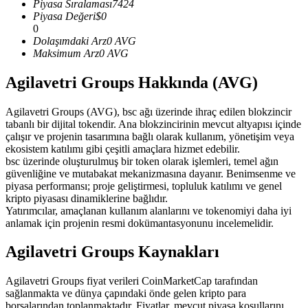
Piyasa Sıralaması
7424
USDC'yi teminat olarak kullanan vadeli işlemler
Piyasa Değeri
$
0
0
Dolaşımdaki Arz
0
AVG
Maksimum Arz
0
AVG
Agilavetri Groups Hakkında (AVG)
Agilavetri Groups (AVG), bsc ağı üzerinde ihraç edilen blokzincir
tabanlı bir dijital tokendir. Ana blokzincirinin mevcut altyapısı içinde
çalışır ve projenin tasarımına bağlı olarak kullanım, yönetişim veya
ekosistem katılımı gibi çeşitli amaçlara hizmet edebilir.
Kopya Ticaret
bsc üzerinde oluşturulmuş bir token olarak işlemleri, temel ağın
güvenliğine ve mutabakat mekanizmasına dayanır. Benimsenme ve
En iyi traderlarla güçlerinizi birleştirin
piyasa performansı; proje geliştirmesi, topluluk katılımı ve genel
kripto piyasası dinamiklerine bağlıdır.
Yatırımcılar, amaçlanan kullanım alanlarını ve tokenomiyi daha iyi
anlamak için projenin resmi dokümantasyonunu incelemelidir.
Agilavetri Groups Kaynakları
Agilavetri Groups fiyat verileri CoinMarketCap tarafından
sağlanmakta ve dünya çapındaki önde gelen kripto para
borsalarından toplanmaktadır. Fiyatlar, mevcut piyasa koşullarını