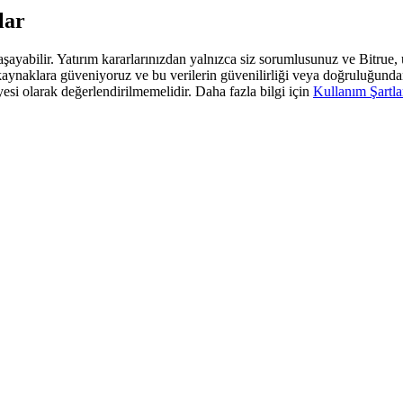
lar
 yaşayabilir. Yatırım kararlarınızdan yalnızca siz sorumlusunuz ve Bitrue
araf kaynaklara güveniyoruz ve bu verilerin güvenilirliği veya doğruluğun
yesi olarak değerlendirilmemelidir. Daha fazla bilgi için
Kullanım Şartla