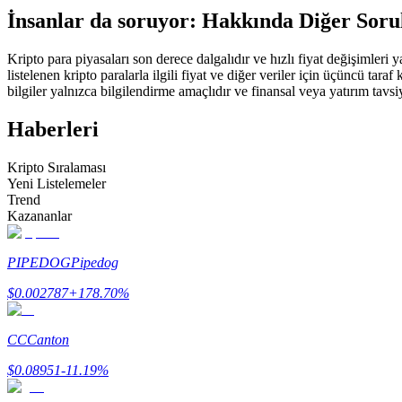
İnsanlar da soruyor: Hakkında Diğer Soru
USDC'yi teminat olarak kullanan vadeli işlemler
Kripto para piyasaları son derece dalgalıdır ve hızlı fiyat değişimleri
listelenen kripto paralarla ilgili fiyat ve diğer veriler için üçüncü t
bilgiler yalnızca bilgilendirme amaçlıdır ve finansal veya yatırım tavsi
Haberleri
Kripto Sıralaması
Yeni Listelemeler
Trend
Kopya Ticaret
Kazananlar
En iyi traderlarla güçlerinizi birleştirin
PIPEDOG
Pipedog
$
0.002787
+
178.70
%
CC
Canton
$
0.08951
-11.19
%