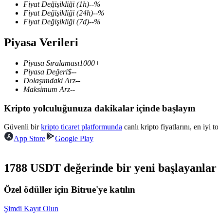
Fiyat Değişikliği
(1h)
--
%
Fiyat Değişikliği
(24h)
--
%
Fiyat Değişikliği
(7d)
--
%
Piyasa Verileri
COIN-M Vadeli İşlemleri
Kripto Para Vadeli İşlemleri
Piyasa Sıralaması
1000+
Piyasa Değeri
$
--
Dolaşımdaki Arz
--
Maksimum Arz
--
TradFi
Kripto yolculuğunuza dakikalar içinde başlayın
Hisse senetleri, döviz, değerli metaller ve emtia türevleri
Güvenli bir
kripto ticaret platformunda
canlı kripto fiyatlarını, en iyi 
App Store
Google Play
1788 USDT değerinde bir yeni başlayanlar 
Özel ödüller için Bitrue'ye katılın
Şimdi Kayıt Olun
USDC Vadeli İşlemleri