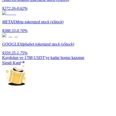
$
272.26
-0.62
%
Rehber
Vadeli İşlemler Başlangıç Kılavuzu
METAX
Meta tokenized stock (xStock)
$
588.33
-0.70
%
GOOGLX
Alphabet tokenized stock (xStock)
$
359.35
-1.75
%
Kaydolun ve
1788 USDT
'ye kadar bonus kazanın
Şimdi Katıl
Ticaret stratejileri
Nasıl kârlı kalabileceğinizi öğrenin