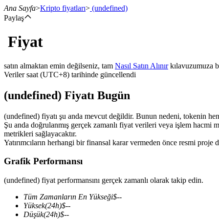
Ana Sayfa
>
Kripto fiyatları
>
(undefined)
Paylaş
Fiyat
Vadeli İşlemler
satın almaktan emin değilseniz, tam
Nasıl Satın Alınır
kılavuzumuza b
Veriler saat (UTC+8) tarihinde güncellendi
(undefined) Fiyatı Bugün
(undefined) fiyatı şu anda mevcut değildir. Bunun nedeni, tokenin henüz 
Şu anda doğrulanmış gerçek zamanlı fiyat verileri veya işlem hacmi mev
metrikleri sağlayacaktır.
Yatırımcıların herhangi bir finansal karar vermeden önce resmi proje d
USDT Vadeli İşlemleri
Grafik Performansı
Teminat olarak USDT kullanan vadeli işlemler
(undefined) fiyat performansını gerçek zamanlı olarak takip edin.
Tüm Zamanların En Yükseği
$
--
Yüksek
(24h)
$
--
Düşük
(24h)
$
--