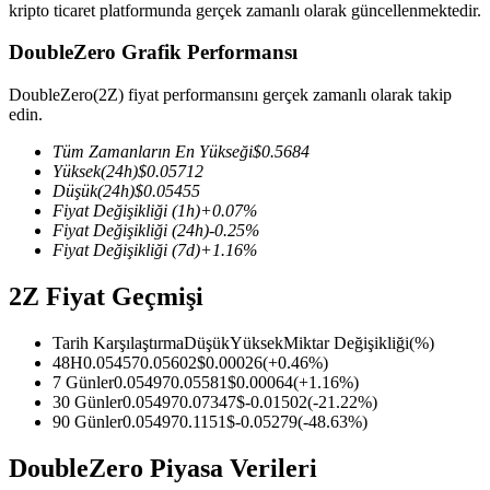
kripto ticaret platformunda gerçek zamanlı olarak güncellenmektedir.
DoubleZero Grafik Performansı
DoubleZero(2Z) fiyat performansını gerçek zamanlı olarak takip
COIN-M Vadeli İşlemleri
edin.
Kripto Para Vadeli İşlemleri
Tüm Zamanların En Yükseği
$
0.5684
Yüksek
(24h)
$
0.05712
Düşük
(24h)
$
0.05455
Fiyat Değişikliği
(1h)
+
0.07
%
TradFi
Fiyat Değişikliği
(24h)
-0.25
%
Fiyat Değişikliği
(7d)
+
1.16
%
Hisse senetleri, döviz, değerli metaller ve emtia türevleri
2Z Fiyat Geçmişi
Tarih Karşılaştırma
Düşük
Yüksek
Miktar Değişikliği
(%)
48H
0.05457
0.05602
$
0.00026
(
+
0.46
%)
7 Günler
0.05497
0.05581
$
0.00064
(
+
1.16
%)
30 Günler
0.05497
0.07347
$
-0.01502
(
-21.22
%)
90 Günler
0.05497
0.1151
$
-0.05279
(
-48.63
%)
DoubleZero Piyasa Verileri
USDC Vadeli İşlemleri