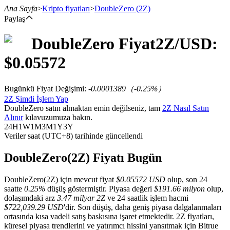
Ana Sayfa
>
Kripto fiyatları
>
DoubleZero
(2Z)
Paylaş
DoubleZero
Fiyat
2Z
/USD:
Vadeli İşlemler
$
0.05572
Bugünkü Fiyat Değişimi
:
-0.0001389
（
-0.25
%）
2Z Şimdi İşlem Yap
DoubleZero satın almaktan emin değilseniz, tam
2Z Nasıl Satın
Alınır
kılavuzumuza bakın.
24H
1W
1M
3M
1Y
3Y
Veriler saat (UTC+8) tarihinde güncellendi
USDT Vadeli İşlemleri
DoubleZero(2Z) Fiyatı Bugün
Teminat olarak USDT kullanan vadeli işlemler
DoubleZero(2Z) için mevcut fiyat
$0.05572 USD
olup, son 24
saatte
0.25%
düşüş göstermiştir. Piyasa değeri
$191.66 milyon
olup,
dolaşımdaki arz
3.47 milyar 2Z
ve 24 saatlik işlem hacmi
$722,039.29 USD
'dir. Son düşüş, daha geniş piyasa dalgalanmaları
ortasında kısa vadeli satış baskısına işaret etmektedir. 2Z fiyatları,
küresel piyasa trendlerini ve yatırımcı hissini yansıtmak için Bitrue