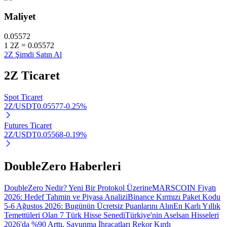
Maliyet
0.05572
1
2Z
=
0.05572
Otomatik Yatırım
2Z Şimdi Satın Al
Uzun vadeli kâr ve esnek çıkarlar elde edin
2Z
Ticaret
Spot Ticaret
2Z/USDT
0.05577
-0.25
%
Futures Ticaret
2Z/USDT
0.05568
-0.19
%
DoubleZero Haberleri
Stake Etmeyi Öğrenin
Pasif gelir kazanma hakkında bilgi edinin
DoubleZero Nedir? Yeni Bir Protokol Üzerine
MARSCOIN Fiyatı
2026: Hedef Tahmin ve Piyasa Analizi
Binance Kırmızı Paket Kodu
Bitrue
AI
5-6 Ağustos 2026: Bugünün Ücretsiz Puanlarını Alın
En Karlı Yıllık
Temettüleri Olan 7 Türk Hisse Senedi
Türkiye'nin Aselsan Hisseleri
2026'da %90 Arttı, Savunma İhracatları Rekor Kırdı