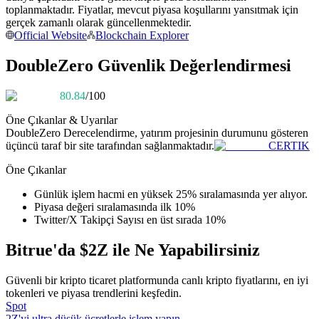
toplanmaktadır. Fiyatlar, mevcut piyasa koşullarını yansıtmak için
Kopya Tüccarı Olun
gerçek zamanlı olarak güncellenmektedir.
Kâr paylaşımı ve kopya ticaret komisyonlarının tadını çıkarın
Official Website
Blockchain Explorer
DoubleZero Güvenlik Değerlendirmesi
80.84
/100
Öne Çıkanlar & Uyarılar
DoubleZero
Derecelendirme, yatırım projesinin durumunu gösteren
üçüncü taraf bir site tarafından sağlanmaktadır.
CERTIK
Öne Çıkanlar
Bilgi
Günlük işlem hacmi en yüksek 25% sıralamasında yer alıyor.
Ticaret bilgileri vb. dahil olmak üzere büyük veri analizi.
Piyasa değeri sıralamasında ilk 10%
Twitter/X Takipçi Sayısı en üst sırada 10%
Bitrue'da $2Z ile Ne Yapabilirsiniz
Güvenli bir kripto ticaret platformunda canlı kripto fiyatlarını, en iyi
tokenleri ve piyasa trendlerini keşfedin.
Spot
2Z'yi ultra düşük ücretlerle işlem yapın