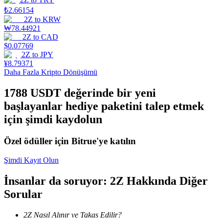
₺
2.66154
Staking
2Z
to
KRW
₩
78.44921
Yüksek getiri ve anında erişim
2Z
to
CAD
$
0.07769
2Z
to
JPY
¥
8.79371
Daha Fazla Kripto Dönüşümü
1788 USDT değerinde bir yeni
başlayanlar hediye paketini talep etmek
için şimdi kaydolun
Launchpool
Özel ödüller için Bitrue'ye katılın
Popüler token'lar kazanmak için esnek staking
Şimdi Kayıt Olun
İnsanlar da soruyor: 2Z Hakkında Diğer
Sorular
2Z Nasıl Alınır ve Takas Edilir?