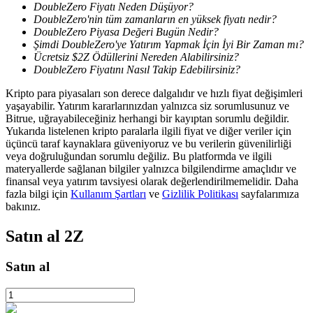
DoubleZero Fiyatı Neden Düşüyor?
DoubleZero'nin tüm zamanların en yüksek fiyatı nedir?
DoubleZero Piyasa Değeri Bugün Nedir?
Şimdi DoubleZero'ye Yatırım Yapmak İçin İyi Bir Zaman mı?
BTR Kilitleme
Ücretsiz $2Z Ödüllerini Nereden Alabilirsiniz?
BTR sahiplerine özel yatırımlar
DoubleZero Fiyatını Nasıl Takip Edebilirsiniz?
Kripto para piyasaları son derece dalgalıdır ve hızlı fiyat değişimleri
yaşayabilir. Yatırım kararlarınızdan yalnızca siz sorumlusunuz ve
Bitrue, uğrayabileceğiniz herhangi bir kayıptan sorumlu değildir.
Yukarıda listelenen kripto paralarla ilgili fiyat ve diğer veriler için
üçüncü taraf kaynaklara güveniyoruz ve bu verilerin güvenilirliği
veya doğruluğundan sorumlu değiliz. Bu platformda ve ilgili
materyallerde sağlanan bilgiler yalnızca bilgilendirme amaçlıdır ve
finansal veya yatırım tavsiyesi olarak değerlendirilmemelidir. Daha
fazla bilgi için
Kullanım Şartları
ve
Gizlilik Politikası
sayfalarımıza
bakınız.
Krediler
Satın al
2Z
Kripto destekli borçlanma hizmeti
Satın al