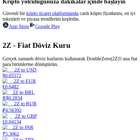
Kripto yolculuğunuza dakikalar içinde başlayın
Kazan
Güvenli bir
kripto ticaret platformunda
canlı kripto fiyatlarını, en iyi
tokenleri ve piyasa trendlerini keşfedin.
App Store
Google Play
2Z - Fiat Döviz Kuru
Gerçek zamanlı döviz kurlarını kullanarak DoubleZero(2Z)'i ana fiat
para birimlerine dönüştürün.
2Z
to
USD
$
0.05572
Power Piggy
2Z
to
EUR
€
0.0482
Günlük rekabetçi ödüller kazanın
2Z
to
BRL
R$
0.2834
2Z
to
RUB
₽
4.56392
2Z
to
GBP
£
0.04134
2Z
to
INR
₹
5.3062
2Z
to
TRY