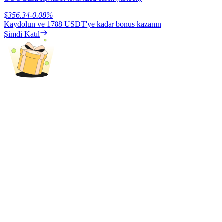
Deposit & Trade BTC to Share 25000 USDT prize pool!
$
356.34
-0.08
%
Kaydolun ve
1788 USDT
'ye kadar bonus kazanın
Şimdi Katıl
Deposit CASHCAT & Win
Share 500000 CASHCAT prize pool
Exclusive for BitMart Users
Register & Trade to Win 500,000 USDT
Precious Metals Trading Carnival
Trade Gold & Silver · 33,333 USDT Bonus