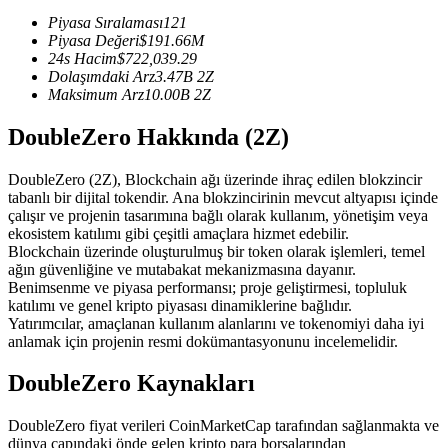
USDC'yi teminat olarak kullanan vadeli işlemler
Piyasa Sıralaması
121
Piyasa Değeri
$
191.66M
24s Hacim
$
722,039.29
Dolaşımdaki Arz
3.47B
2Z
Maksimum Arz
10.00B
2Z
DoubleZero Hakkında (2Z)
DoubleZero (2Z), Blockchain ağı üzerinde ihraç edilen blokzincir
tabanlı bir dijital tokendir. Ana blokzincirinin mevcut altyapısı içinde
çalışır ve projenin tasarımına bağlı olarak kullanım, yönetişim veya
Kopya Ticaret
ekosistem katılımı gibi çeşitli amaçlara hizmet edebilir.
Blockchain üzerinde oluşturulmuş bir token olarak işlemleri, temel
En iyi traderlarla güçlerinizi birleştirin
ağın güvenliğine ve mutabakat mekanizmasına dayanır.
Benimsenme ve piyasa performansı; proje geliştirmesi, topluluk
katılımı ve genel kripto piyasası dinamiklerine bağlıdır.
Yatırımcılar, amaçlanan kullanım alanlarını ve tokenomiyi daha iyi
anlamak için projenin resmi dokümantasyonunu incelemelidir.
DoubleZero Kaynakları
DoubleZero fiyat verileri CoinMarketCap tarafından sağlanmakta ve
dünya çapındaki önde gelen kripto para borsalarından