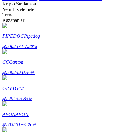
Kripto Sıralaması
Yeni Listelemeler
Trend
Kazananlar
PIPEDOG
Pipedog
Bitrue Ortakları
$
0.002374
-7.30
%
CC
Canton
$
0.09239
-0.36
%
GRVT
Grvt
Bitrue İş Ortağı
$
0.2943
-3.83
%
Kullanıcı başına %65'e kadar komisyon!
AEON
AEON
$
0.05551
+
4.20
%