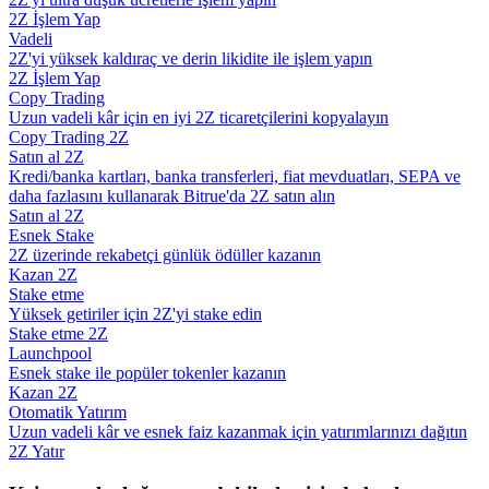
2Z İşlem Yap
Vadeli
Rehber
2Z'yi yüksek kaldıraç ve derin likidite ile işlem yapın
2Z İşlem Yap
Vadeli İşlemler Başlangıç Kılavuzu
Copy Trading
Uzun vadeli kâr için en iyi 2Z ticaretçilerini kopyalayın
Copy Trading 2Z
Satın al 2Z
Kredi/banka kartları, banka transferleri, fiat mevduatları, SEPA ve
daha fazlasını kullanarak Bitrue'da 2Z satın alın
Satın al 2Z
Esnek Stake
2Z üzerinde rekabetçi günlük ödüller kazanın
Kazan 2Z
Stake etme
Ticaret stratejileri
Yüksek getiriler için 2Z'yi stake edin
Stake etme 2Z
Nasıl kârlı kalabileceğinizi öğrenin
Launchpool
Esnek stake ile popüler tokenler kazanın
Kazan 2Z
Otomatik Yatırım
Uzun vadeli kâr ve esnek faiz kazanmak için yatırımlarınızı dağıtın
2Z Yatır