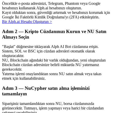
Öncelikle e-posta adresinizi, Telegram, Phantom veya Google
hesabınızı kullanarak Alph.ai hesabınızı oluşturun.
Kayıt olduktan sonra, güvenliği artırmak ve hesabınızı korumak için
Google İki Faktörlü Kimlik Doğrulama'yı (2FA) etkinleştirin.
Bir Alph.ai Hesabı Oluşturun
>
Otomatik Yatırım
Adım
2 —
Kripto Cüzdanınızı Kurun ve NU Satın
Uzun vadeli kâr ve esnek çıkarlar elde edin
Almayı Seçin
"Başlat" düğmesine tıklayarak Alph AI Bot cüzdanına erişin.
Sistem, SOL ve BSC için cüzdan adresleri otomatik olarak
oluşturacaktır.
NU, Blockchain ağındaki bir varlık olduğundan, yeni oluşturulan
Blockchain cüzdan adresinize belirli miktarda NU yatırmanız
gerekecektir.
Yatırma işlemi onaylandıktan sonra NU satın almak veya takas
etmek için kullanabilirsiniz.
Stake Etmeyi Öğrenin
Adım
3 —
NuCypher satın alma işleminizi
Pasif gelir kazanma hakkında bilgi edinin
tamamlayın
Bitrue
AI
Siparişiniz tamamlandıktan sonra NU, borsa cüzdanınızda
görünecektir. Tutmayı, işlem yapmayı veya harici bir cüzdandan
çekmeyi seçebilirsiniz.