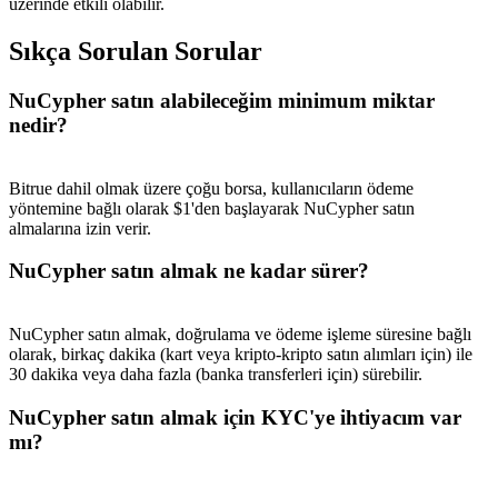
üzerinde etkili olabilir.
Sıkça Sorulan Sorular
NuCypher satın alabileceğim minimum miktar
nedir?
Yönlendirme
Arkadaşını davet et, nakit ödüller kazan
Bitrue dahil olmak üzere çoğu borsa, kullanıcıların ödeme
Deposit CASHCAT & Win
yöntemine bağlı olarak $1'den başlayarak NuCypher satın
almalarına izin verir.
NuCypher satın almak ne kadar sürer?
NuCypher satın almak, doğrulama ve ödeme işleme süresine bağlı
olarak, birkaç dakika (kart veya kripto-kripto satın alımları için) ile
30 dakika veya daha fazla (banka transferleri için) sürebilir.
NuCypher satın almak için KYC'ye ihtiyacım var
mı?
Deposit CASHCAT & Win