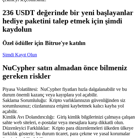
236 USDT değerinde bir yeni başlayanlar
hediye paketini talep etmek için şimdi
kaydolun
Bitrue Ortakları
Özel ödüller için Bitrue'ye katılın
Şimdi Kayıt Olun
NuCypher satın almadan önce bilmeniz
gereken riskler
Piyasa Volatilitesi
:
NuCypher fiyatları hızla dalgalanabilir ve bu
durum önemli kazanç veya kayıplara yol açabilir.
Bitrue İş Ortağı
Saklama Sorumluluğu
:
Kripto varlıklarınızın güvenliğinden siz
sorumlusunuz; cüzdanınıza erişimi kaybetmek kalıcı kayba yol
Kullanıcı başına %65'e kadar komisyon!
açabilir.
Kimlik Avı Dolandırıcılığı
:
Giriş kimlik bilgilerinizi çalmaya çalışan
sahte web siteleri, e-postalar veya mesajlara karşı dikkatli olun.
Düzenleyici Farklılıklar
:
Kripto para düzenlemeleri ülkeden ülkeye
farklılık gösterir; bu durum ticaret, para çekme ve yasal korumalar