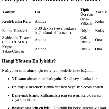
USDC'yi teminat olarak kullanan vadeli işlemler
Tipik
Yöntem
Hız
Zorluk
Ücretler
Orta–
Kredi/Banka Kartı
Anında
Kolay
Yüksek
5-30 dakika (veya bankaya
Banka Transferi
Düşük
Kolay
bağlı olarak daha uzun)
Stablecoin Ticareti
Çok
Anında
Orta
(USDT/USDC)
Düşük
Kripto
Anında
Düşük
Orta
Takas/Cüzdan
Kopya Ticaret
Hangi Yöntem En İyisidir?
En iyi traderlarla güçlerinizi birleştirin
NuCypher satın almak için en iyi yol, hedeflerinize bağlıdır:
NU satın almanın en hızlı yolu:
Kredi veya banka kartı
En düşük ücretler:
Banka transferi veya stablecoin ticareti
Deneyimli kripto kullanıcıları için en iyisi:
Kripto swapı
veya spot ticareti
Başlayanlar için en iyisi:
Güvenilir bir borsa aracılığıyla kart