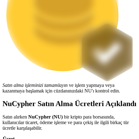
Staking
Yüksek getiri ve anında erişim
Launchpool
Satın alma işleminizi tamamlayın
ve işlem yapmaya veya
kazanmaya başlamak için cüzdanınızdaki NU'ı kontrol edin.
Popüler token'lar kazanmak için esnek staking
NuCypher Satın Alma Ücretleri Açıklandı
Satın alırken
NuCypher (NU)
bir kripto para borsasında,
kullanıcılar ticaret, ödeme işleme ve para çekiş ile ilgili birkaç tür
ücretle karşılaşabilir.
Ücret