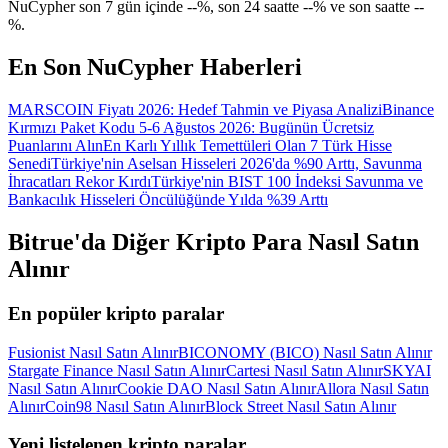
NuCypher son 7 gün içinde --%, son 24 saatte --% ve son saatte --
Giriş yap
Üye ol
%.
En Son NuCypher Haberleri
MARSCOIN Fiyatı 2026: Hedef Tahmin ve Piyasa Analizi
Binance
Kırmızı Paket Kodu 5-6 Ağustos 2026: Bugünün Ücretsiz
Puanlarını Alın
En Karlı Yıllık Temettüleri Olan 7 Türk Hisse
Senedi
Türkiye'nin Aselsan Hisseleri 2026'da %90 Arttı, Savunma
İhracatları Rekor Kırdı
Türkiye'nin BIST 100 İndeksi Savunma ve
Bankacılık Hisseleri Öncülüğünde Yılda %39 Arttı
Bitrue'da Diğer Kripto Para Nasıl Satın
Alınır
En popüler kripto paralar
Fusionist Nasıl Satın Alınır
BICONOMY (BICO) Nasıl Satın Alınır
Stargate Finance Nasıl Satın Alınır
Cartesi Nasıl Satın Alınır
SKYAI
Nasıl Satın Alınır
Cookie DAO Nasıl Satın Alınır
Allora Nasıl Satın
Alınır
Coin98 Nasıl Satın Alınır
Block Street Nasıl Satın Alınır
Yeni listelenen kripto paralar