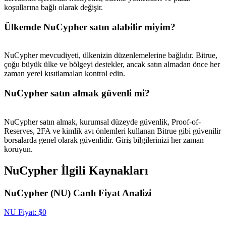
New Listing Futures Fest
koşullarına bağlı olarak değişir.
Trade New Futures, Win 200,000 USDT
Ülkemde NuCypher satın alabilir miyim?
NuCypher mevcudiyeti, ülkenizin düzenlemelerine bağlıdır. Bitrue,
Crypto World Cup 2026: Grand Finale
çoğu büyük ülke ve bölgeyi destekler, ancak satın almadan önce her
zaman yerel kısıtlamaları kontrol edin.
77,777+3k Rewards
NuCypher satın almak güvenli mi?
NuCypher satın almak, kurumsal düzeyde güvenlik, Proof-of-
Reserves, 2FA ve kimlik avı önlemleri kullanan Bitrue gibi güvenilir
borsalarda genel olarak güvenlidir. Giriş bilgilerinizi her zaman
koruyun.
NuCypher İlgili Kaynakları
Daha Fazla Etkinlik
NuCypher (NU) Canlı Fiyat Analizi
Ödüller ve özel hediyeler kazanın
NU
Fiyat
: $
0
Ödül Merkezi