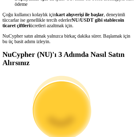
ödeme
Kopya Tüccarı Olun
Çoğu kullanıcı kolaylık için
kart alışverişi ile başlar
, deneyimli
Kâr paylaşımı ve kopya ticaret komisyonlarının tadını çıkarın
tüccarlar ise genellikle tercih ederler
NU/USDT gibi stablecoin
ticaret çiftleri
ücretleri azaltmak için.
NuCypher satın almak yalnızca birkaç dakika sürer. Başlamak için
bu üç basit adımı izleyin.
NuCypher (NU)'ı 3 Adımda Nasıl Satın
Alırsınız
Bilgi
Ticaret bilgileri vb. dahil olmak üzere büyük veri analizi.