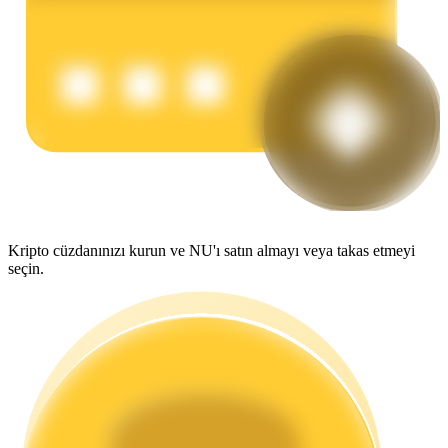
Kazan
Power Piggy
Kripto cüzdanınızı kurun ve NU'ı satın almayı veya takas etmeyi
seçin.
Günlük rekabetçi ödüller kazanın