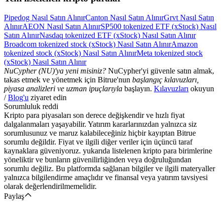
Pipedog Nasıl Satın Alınır
Canton Nasıl Satın Alınır
Grvt Nasıl Satın
Alınır
AEON Nasıl Satın Alınır
SP500 tokenized ETF (xStock) Nasıl
Satın Alınır
Nasdaq tokenized ETF (xStock) Nasıl Satın Alınır
Broadcom tokenized stock (xStock) Nasıl Satın Alınır
Amazon
tokenized stock (xStock) Nasıl Satın Alınır
Meta tokenized stock
(xStock) Nasıl Satın Alınır
NuCypher (NU)'ya yeni misiniz?
NuCypher'yi güvenle satın almak,
takas etmek ve yönetmek için Bitrue'nun
başlangıç kılavuzları,
piyasa analizleri ve uzman ipuçlarıyla
başlayın.
Kılavuzları
okuyun
/
Blog'u
ziyaret edin
Sorumluluk reddi
Kripto para piyasaları son derece değişkendir ve hızlı fiyat
dalgalanmaları yaşayabilir. Yatırım kararlarınızdan yalnızca siz
sorumlusunuz ve maruz kalabileceğiniz hiçbir kayıptan Bitrue
sorumlu değildir. Fiyat ve ilgili diğer veriler için üçüncü taraf
kaynaklara güveniyoruz. yukarıda listelenen kripto para birimlerine
yöneliktir ve bunların güvenilirliğinden veya doğruluğundan
sorumlu değiliz. Bu platformda sağlanan bilgiler ve ilgili materyaller
yalnızca bilgilendirme amaçlıdır ve finansal veya yatırım tavsiyesi
olarak değerlendirilmemelidir.
Paylaş