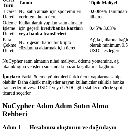
Tanım
Tipik Maliyet
Türü
Ticaret
NU satın almak için spot emirleri
0.0089% Tanımdan
Ücreti
verirken alınan ücret.
itibaren
BTR Kilitleme
Ödeme
Kullanılarak yapılan satın almalar
İşleme
için geçerli
kredi/banka kartları
0.45%-3.03%
BTR sahiplerine özel yatırımlar
Ücreti
veya banka transferleri
.
Para
Ağ koşullarına bağlı
NU öğesini harici bir kripto
Çekme
olarak minimum 0.5
cüzdanına aktarmak için ücret.
Ücreti
USDT eşdeğeri
NuCypher satın almanın nihai maliyeti, ödeme yöntemine, ağ
tıkanıklığına ve işlem sırasındaki pazar koşullarına bağlıdır.
İpuçları:
Farklı ödeme yöntemleri farklı ücret yapılarına sahip
olabilir. Daha düşük maliyetler arayan kullanıcılar sıklıkla banka
transferlerini veya USDT veya USDC gibi stablecoin'lerle spot
Krediler
ticareti seçerler.
Kripto destekli borçlanma hizmeti
NuCypher Adım Adım Satın Alma
Rehberi
Adım
1 —
Hesabınızı oluşturun ve doğrulayın