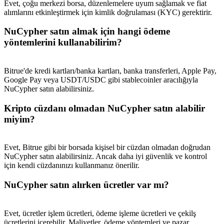
Evet, çoğu merkezi borsa, düzenlemelere uyum sağlamak ve fiat
Share 500000 CASHCAT prize pool
alımlarını etkinleştirmek için kimlik doğrulaması (KYC) gerektirir.
NuCypher satın almak için hangi ödeme
yöntemlerini kullanabilirim?
Exclusive for BitMart Users
Register & Trade to Win 500,000 USDT
Bitrue'de kredi kartları/banka kartları, banka transferleri, Apple Pay,
Google Pay veya USDT/USDC gibi stablecoinler aracılığıyla
NuCypher satın alabilirsiniz.
Precious Metals Trading Carnival
Kripto cüzdanı olmadan NuCypher satın alabilir
miyim?
Trade Gold & Silver · 33,333 USDT Bonus
Evet, Bitrue gibi bir borsada kişisel bir cüzdan olmadan doğrudan
NuCypher satın alabilirsiniz. Ancak daha iyi güvenlik ve kontrol
için kendi cüzdanınızı kullanmanız önerilir.
USDT New User Exclusive 10% APR
USDT Flexible Staking | Daily Rewards
NuCypher satın alırken ücretler var mı?
Evet, ücretler işlem ücretleri, ödeme işleme ücretleri ve çekilş
ücretlerini içerebilir. Maliyetler, ödeme yöntemleri ve pazar