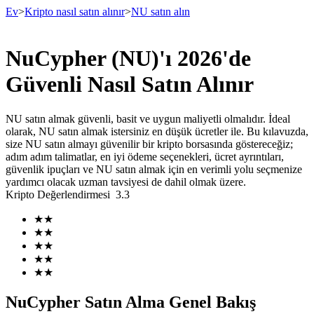
Ev
>
Kripto nasıl satın alınır
>
NU satın alın
NuCypher (NU)'ı 2026'de
Vadeli İşlemler
Güvenli Nasıl Satın Alınır
NU satın almak güvenli, basit ve uygun maliyetli olmalıdır. İdeal
olarak, NU satın almak istersiniz en düşük ücretler ile. Bu kılavuzda,
size NU satın almayı güvenilir bir kripto borsasında göstereceğiz;
adım adım talimatlar, en iyi ödeme seçenekleri, ücret ayrıntıları,
güvenlik ipuçları ve NU satın almak için en verimli yolu seçmenize
yardımcı olacak uzman tavsiyesi de dahil olmak üzere.
Kripto Değerlendirmesi
3.3
USDT Vadeli İşlemleri
★
★
★
★
Teminat olarak USDT kullanan vadeli işlemler
★
★
★
★
★
★
NuCypher Satın Alma Genel Bakış