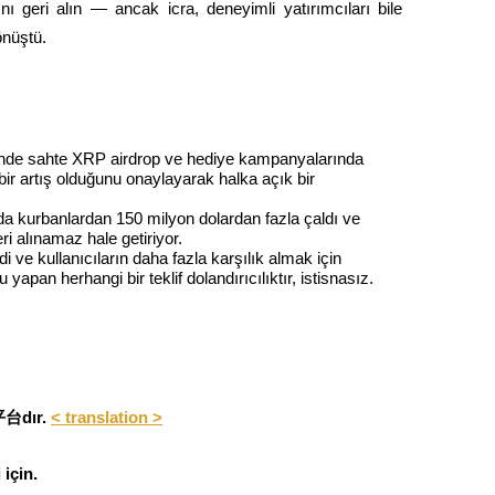
 geri alın — ancak icra, deneyimli yatırımcıları bile 
önüştü.
nde sahte XRP airdrop ve hediye kampanyalarında 
r artış olduğunu onaylayarak halka açık bir 
da kurbanlardan 150 milyon dolardan fazla çaldı ve 
eri alınamaz hale getiriyor.
 ve kullanıcıların daha fazla karşılık almak için 
an herhangi bir teklif dolandırıcılıktır, istisnasız.
r平台dır.
< translation >

 için.