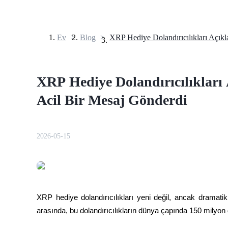
Ev
>
Blog
>
Vadeli İşlemler
XRP Hediye Dolandırıcılıkları
Acil Bir Mesaj Gönderdi
2026-05-15
USDT Vadeli İşlemleri
Teminat olarak USDT kullanan vadeli işlemler
XRP hediye dolandırıcılıkları yeni değil, ancak dramatik 
arasında, bu dolandırıcılıkların dünya çapında 150 milyon d