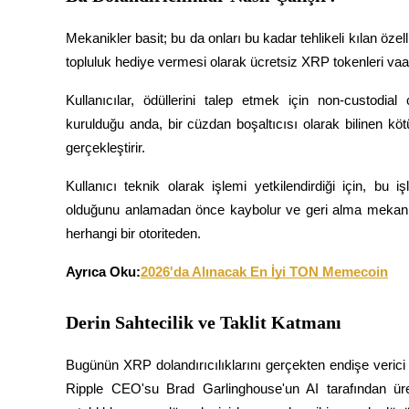
Kopya Tüccarı Olun
Mekanikler basit; bu da onları bu kadar tehlikeli kılan özell
Kâr paylaşımı ve kopya ticaret komisyonlarının tadını çıkarın
topluluk hediye vermesi olarak ücretsiz XRP tokenleri vaa
Kullanıcılar, ödüllerini talep etmek için non-custodial 
kurulduğu anda, bir cüzdan boşaltıcısı olarak bilinen köt
gerçekleştirir.
Kullanıcı teknik olarak işlemi yetkilendirdiği için, b
olduğunu anlamadan önce kaybolur ve geri alma mekaniz
Bilgi
herhangi bir otoriteden.
Ticaret bilgileri vb. dahil olmak üzere büyük veri analizi.
Ayrıca Oku:
2026'da Alınacak En İyi TON Memecoin
Derin Sahtecilik ve Taklit Katmanı
Bugünün XRP dolandırıcılıklarını gerçekten endişe verici kı
Ripple CEO'su Brad Garlinghouse'un AI tarafından üreti