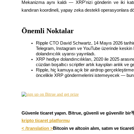
Mekanizma aynı kaldı — XRP'nizi gönderin ve iki katını
kandıran koordineli, yapay zeka destekli operasyonlara d
COIN-M Vadeli İşlemleri
Önemli Noktalar
Kripto Para Vadeli İşlemleri
Ripple CTO David Schwartz, 14 Mayıs 2026 tarihi
Telegram, Instagram ve YouTube üzerinde keskin bi
dolandırıcılık uyarısı yayınladı.
TradFi
XRP hediye dolandırıcılıkları, 2020 ile 2025 arasın
cüzdan boşaltıcı scriptler artık kayıpları anlık ve g
Hisse senetleri, döviz, değerli metaller ve emtia türevleri
Ripple, hiç kamuya açık bir airdrop gerçekleştirmedi
öncelikle XRP göndermelerini istemeyecek — bunu yap
Güvenle ticaret yapın. Bitrue, güvenli ve güvenilir bi
kripto ticaret platformu

< /translation >
Bitcoin ve altcoin alım, satım ve ticareti
USDC Vadeli İşlemleri