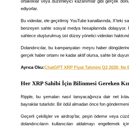
ortaklıklar veya düzenleyici kazanımlar gibi gerçek dönü
ediyorlar.
Rehber
Bu videolar, ele geçirilmiş YouTube kanallarında, X'teki sa
Vadeli İşlemler Başlangıç Kılavuzu
benzeyen sahte sosyal medya hesaplarında dolaşıyor. Ri
sahtece oluşturulmuş üst düzey yönetici videoları hakkın
Dolandırıcılar, bu kampanyaları meşru haber döngülerin
gerçek haber ortamı ne kadar aktif olursa, sahte bir duyu
Ayrıca Oku:
ChatGPT XRP Fiyat Tahmini Q2 2026: Ne 
Ticaret stratejileri
Her XRP Sahibi İçin Bilinmesi Gereken Kı
Nasıl kârlı kalabileceğinizi öğrenin
Ripple, bu şemaları nasıl tanıyacağınıza dair net kıl
bayraklar tutarlıdır. Bir ödül almadan önce fon göndermenizi
Geçerli çekilişler ve airdrop'lar, peşin ödeme veya cüzdan
dolandırıcıların kullanıcıları aldatmayı engellemek i