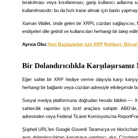
bırakılması veya kısıtlanması, garip kullanıcı adlarına sa
kullanılmasıdır; bu da hızlı karar almak için baskı yapmay
Kazan
Xaman Wallet, önde gelen bir XRPL cüzdan sağlayıcısı, M
endişeleri dile getirdi ve kullanıcıları herhangi bir talep 
Ayrıca Oku:
Yeni Başlayanlar için XRP Rehberi: Bitrue'da
Bir Dolandırıcılıkla Karşılaşırsanız
Power Piggy
Eğer sahte bir XRP hediye verme olayıyla karşı karşıya
Günlük rekabetçi ödüller kazanın
herhangi bir bağlantı veya cüzdan adresiyle etkileşimde 
Sosyal medya platformuna doğrudan hesabı bildirin — X
sahtecilik raporları için özel araçlara sahiptir. ABD'd
adresinden veya Federal Ticaret Komisyonu'na ReportFraud
Şüpheli URL'leri Google Güvenli Tarama'ya ve blockchain 
aynı dolandırıcılıktan korumaya yardımcı olur. Cüzdanını