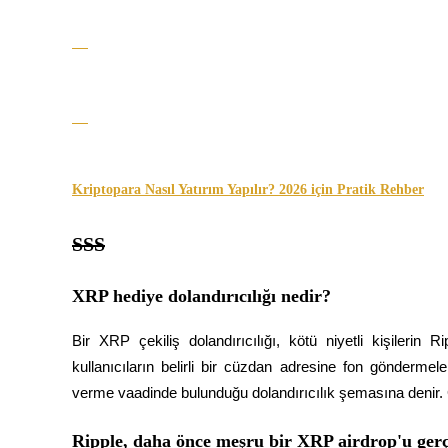
BTR Kilitleme
BTR sahiplerine özel yatırımlar
Kriptopara Nasıl Yatırım Yapılır? 2026 için Pratik Rehber
SSS
XRP hediye dolandırıcılığı nedir?
Krediler
Kripto destekli borçlanma hizmeti
Bir XRP çekiliş dolandırıcılığı, kötü niyetli kişilerin Ri
kullanıcıların belirli bir cüzdan adresine fon göndermel
verme vaadinde bulunduğu dolandırıcılık şemasına denir. G
Ripple, daha önce meşru bir XRP airdrop'u gerç