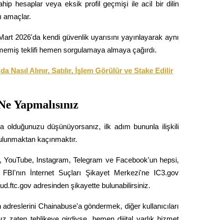
hip hesaplar veya eksik profil geçmişi ile acil bir dilin 
ı amaçlar.
art 2026'da kendi güvenlik uyarısını yayınlayarak aynı 
edilmemiş teklifi hemen sorgulamaya almaya çağırdı.
 Nasıl Alınır, Satılır, İşlem Görülür ve Stake Edilir
 Ne Yapmalısınız
 olduğunuzu düşünüyorsanız, ilk adım bununla ilişkili 
bulunmaktan kaçınmaktır.
, YouTube, Instagram, Telegram ve Facebook'un hepsi, 
e, FBI'nın İnternet Suçları Şikayet Merkezi'ne IC3.gov 
.ftc.gov adresinden şikayette bulunabilirsiniz.
adreslerini Chainabuse'a göndermek, diğer kullanıcıları 
z zaten tehlikeye girdiyse, hemen dijital varlık hizmet 