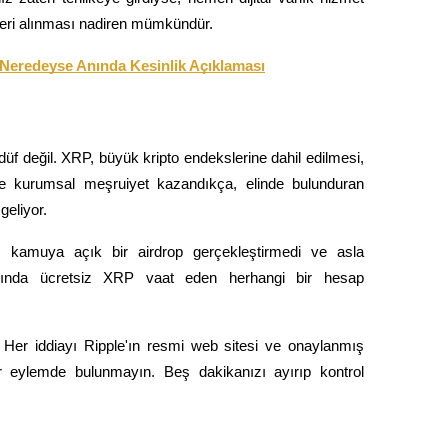
 geri alınması nadiren mümkündür.
e Neredeyse Anında Kesinlik Açıklaması
düf değil. XRP, büyük kripto endekslerine dahil edilmesi, 
 ile kurumsal meşruiyet kazandıkça, elinde bulunduran 
geliyor.
n kamuya açık bir airdrop gerçekleştirmedi ve asla 
ğında ücretsiz XRP vaat eden herhangi bir hesap 
: Her iddiayı Ripple'ın resmi web sitesi ve onaylanmış 
ir eylemde bulunmayın. Beş dakikanızı ayırıp kontrol 