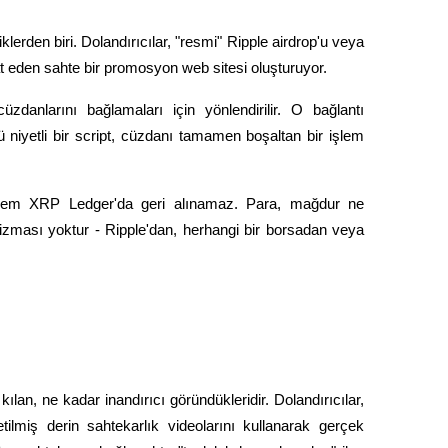
iklerden biri. Dolandırıcılar, "resmi" Ripple airdrop'u veya 
t eden sahte bir promosyon web sitesi oluşturuyor.
cüzdanlarını bağlamaları için yönlendirilir. O bağlantı 
ü niyetli bir script, cüzdanı tamamen boşaltan bir işlem 
u işlem XRP Ledger'da geri alınamaz. Para, mağdur ne 
ması yoktur - Ripple'dan, herhangi bir borsadan veya 
lan, ne kadar inandırıcı göründükleridir. Dolandırıcılar, 
lmiş derin sahtekarlık videolarını kullanarak gerçek 