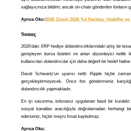
sağlayıcınıza bildirin; ancak on-chain gönderilen fonların
Staking
Ayrıca Oku:
BNB Zinciri 2026 Yol Haritası: Hedefler v
Yüksek getiri ve anında erişim
Sonuç
2026'daki XRP hediye dolandırıcılıklarındaki artış bir tesa
genişleyen borsa listeleri ve artan düzenleyici netlik
kullanıcıları dolandırıcılar için daha değerli bir hedef haline 
David Schwartz'un uyarısı netti: Ripple hiçbir zama
Launchpool
gerçekleştirmeyecek. Önce fon göndermeniz karşılı
dolandırıcılık yapmaktadır.
Popüler token'lar kazanmak için esnek staking
En iyi savunma, istisnasız uygulanan basit bir kuraldır
sosyal kanalları aracılığıyla doğrulamadan herhangi b
ederseniz, hiçbir meşru fırsat kaybolmaz.
Ayrıca Oku: