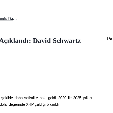
XRP Hediye Dolandırıcılıkları Açıklandı: David Schwartz Acil Bir Mesaj Gönderdi
Pa
 Açıklandı: David Schwartz
şekilde daha sofistike hale geldi. 2020 ile 2025 yılları 
olar değerinde XRP çaldığı bildirildi.