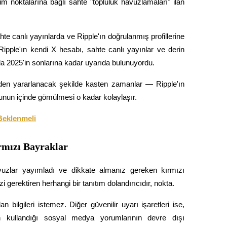
m noktalarına bağlı sahte "topluluk havuzlamaları" ilan 
hte canlı yayınlarda ve Ripple'ın doğrulanmış profillerine 
pple'ın kendi X hesabı, sahte canlı yayınlar ve derin 
da 2025'in sonlarına kadar uyarıda bulunuyordu.
den yararlanacak şekilde kasten zamanlar — Ripple'ın 
runun içinde gömülmesi o kadar kolaylaşır.
Beklenmeli
rmızı Bayraklar
avuzlar yayımladı ve dikkate almanız gereken kırmızı 
 gerektiren herhangi bir tanıtım dolandırıcıdır, nokta.
 bilgileri istemez. Diğer güvenilir uyarı işaretleri ise, 
çin kullandığı sosyal medya yorumlarının devre dışı 