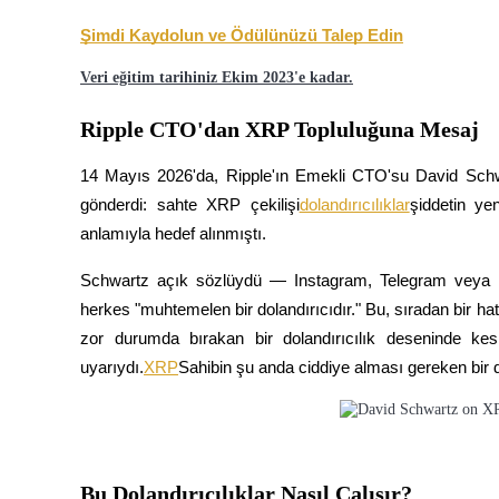
USDC'yi teminat olarak kullanan vadeli işlemler
Şimdi Kaydolun ve Ödülünüzü Talep Edin
Veri eğitim tarihiniz Ekim 2023'e kadar.
Ripple CTO'dan XRP Topluluğuna Mesaj
14 Mayıs 2026'da, Ripple'ın Emekli CTO'su David Schwar
gönderdi: sahte XRP çekilişi
dolandırıcılıklar
şiddetin ye
anlamıyla hedef alınmıştı.
Kopya Ticaret
Schwartz açık sözlüydü — Instagram, Telegram veya 
En iyi traderlarla güçlerinizi birleştirin
herkes "muhtemelen bir dolandırıcıdır." Bu, sıradan bir hatı
zor durumda bırakan bir dolandırıcılık deseninde kesk
uyarıydı.
XRP
Sahibin şu anda ciddiye alması gereken bir
Bu Dolandırıcılıklar Nasıl Çalışır?