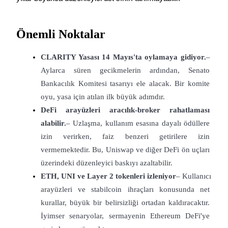
USDC'yi teminat olarak kullanan vadeli işlemler
Önemli Noktalar
CLARITY Yasası 14 Mayıs'ta oylamaya gidiyor.
– 
Aylarca süren gecikmelerin ardından, Senato 
Bankacılık Komitesi tasarıyı ele alacak. Bir komite 
oyu, yasa için atılan ilk büyük adımdır.
DeFi arayüzleri aracılık-broker rahatlaması 
Kopya Ticaret
alabilir.
– Uzlaşma, kullanım esasına dayalı ödüllere 
En iyi traderlarla güçlerinizi birleştirin
izin verirken, faiz benzeri getirilere izin 
vermemektedir. Bu, Uniswap ve diğer DeFi ön uçları 
üzerindeki düzenleyici baskıyı azaltabilir.
ETH, UNI ve Layer 2 tokenleri izleniyor
– Kullanıcı 
arayüzleri ve stabilcoin ihraçları konusunda net 
kurallar, büyük bir belirsizliği ortadan kaldıracaktır. 
İyimser senaryolar, sermayenin Ethereum DeFi'ye 