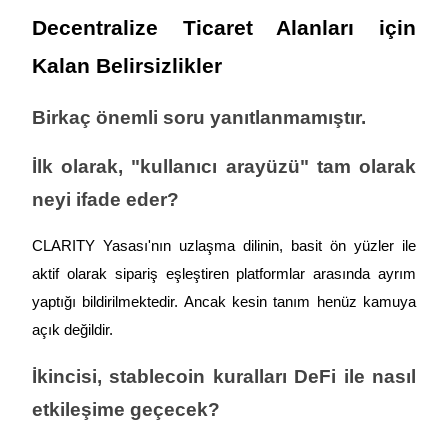
Decentralize Ticaret Alanları için 
Kalan Belirsizlikler
Yönlendirme
Birkaç önemli soru yanıtlanmamıştır.
Arkadaşını davet et, nakit ödüller kazan
İlk olarak, "kullanıcı arayüzü" tam olarak 
BTC Welcome Rewards
neyi ifade eder?
CLARITY Yasası'nın uzlaşma dilinin, basit ön yüzler ile 
aktif olarak sipariş eşleştiren platformlar arasında ayrım 
yaptığı bildirilmektedir. Ancak kesin tanım henüz kamuya 
açık değildir.
İkincisi, stablecoin kuralları DeFi ile nasıl 
etkileşime geçecek?
BTC Welcome Rewards