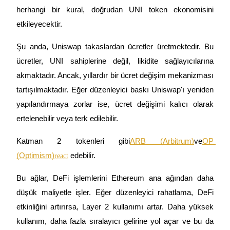
herhangi bir kural, doğrudan UNI token ekonomisini 
etkileyecektir.
Şu anda, Uniswap takaslardan ücretler üretmektedir. Bu 
Otomatik Yatırım
ücretler, UNI sahiplerine değil, likidite sağlayıcılarına 
Uzun vadeli kâr ve esnek çıkarlar elde edin
akmaktadır. Ancak, yıllardır bir ücret değişim mekanizması 
tartışılmaktadır. Eğer düzenleyici baskı Uniswap'ı yeniden 
yapılandırmaya zorlar ise, ücret değişimi kalıcı olarak 
ertelenebilir veya terk edilebilir.
Katman 2 tokenleri gibi
ARB (Arbitrum)
ve
OP 
(Optimism)
 edebilir.
react
Stake Etmeyi Öğrenin
Bu ağlar, DeFi işlemlerini Ethereum ana ağından daha 
Pasif gelir kazanma hakkında bilgi edinin
düşük maliyetle işler. Eğer düzenleyici rahatlama, DeFi 
Bitrue
AI
etkinliğini artırırsa, Layer 2 kullanımı artar. Daha yüksek 
kullanım, daha fazla sıralayıcı gelirine yol açar ve bu da 