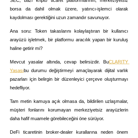
SEC, bazı kripto ticaret platformlarının, merkeziyetsiz 
borsa da dahil olmak üzere, yatırıcı-işlemci olarak 
Rehber
kaydolması gerektiğini uzun zamandır savunuyor.
Vadeli İşlemler Başlangıç Kılavuzu
Ana soru: Token takaslarını kolaylaştıran bir kullanıcı 
arayüzü işletmek, bir platformu aracılık yapan bir kuruluş 
haline getirir mi?
Mevcut yasalar altında, cevap belirsizdir. Bu
CLARITY 
Yasası
bu durumu değiştirmeyi amaçlayarak dijital varlık 
pazarları için belirgin bir düzenleyici çerçeve oluşturmayı 
Ticaret stratejileri
hedefliyor.
Nasıl kârlı kalabileceğinizi öğrenin
Tam metin kamuya açık olmasa da, bildirilen uzlaşmalar, 
müşteri fonlarını korumayan merkeziyetsiz arayüzlerin 
daha hafif muamele görebileceğini öne sürüyor.
DeFi ticaretinin broker-dealer kurallarına neden önem 