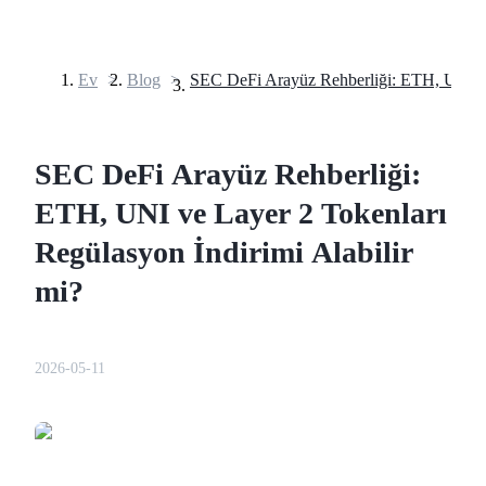
Ev
>
Blog
>
Vadeli İşlemler
SEC DeFi Arayüz Rehberliği:
ETH, UNI ve Layer 2 Tokenları
Regülasyon İndirimi Alabilir
mi?
USDT Vadeli İşlemleri
Teminat olarak USDT kullanan vadeli işlemler
2026-05-11