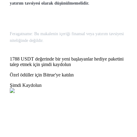
yatırım tavsiyesi olarak düşünülmemelidir.
Feragatname: Bu makalenin içeriği finansal veya yatırım tavsiyesi
niteliğinde değildir.
1788 USDT değerinde bir yeni başlayanlar hediye paketini
talep etmek için şimdi kaydolun
Özel ödüller için Bitrue'ye katılın
Şimdi Kaydolun