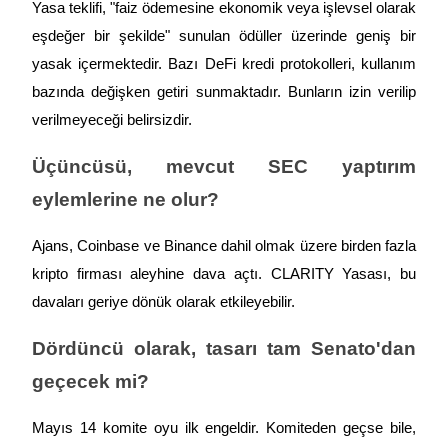
Deposit & Trade BTC to Share 25000 USDT prize pool!
Yasa teklifi, "faiz ödemesine ekonomik veya işlevsel olarak 
eşdeğer bir şekilde" sunulan ödüller üzerinde geniş bir 
yasak içermektedir. Bazı DeFi kredi protokolleri, kullanım 
bazında değişken getiri sunmaktadır. Bunların izin verilip 
Deposit CASHCAT & Win
verilmeyeceği belirsizdir.
Share 500000 CASHCAT prize pool
Üçüncüsü, mevcut SEC yaptırım 
eylemlerine ne olur?
Exclusive for BitMart Users
Ajans, Coinbase ve Binance dahil olmak üzere birden fazla 
Register & Trade to Win 500,000 USDT
kripto firması aleyhine dava açtı. CLARITY Yasası, bu 
davaları geriye dönük olarak etkileyebilir.
Precious Metals Trading Carnival
Dördüncü olarak, tasarı tam Senato'dan 
Trade Gold & Silver · 33,333 USDT Bonus
geçecek mi?
Mayıs 14 komite oyu ilk engeldir. Komiteden geçse bile, 