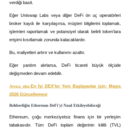
verdiği basit.
Kazan
Eğer Uniswap Labs veya diğer DeFi ön uç operatörleri 
broker kaydı ile karşılaşırsa, müşteri bilgilerini toplamak, 
işlemleri raporlamak ve potansiyel olarak belirli token'lara 
erişimi kısıtlamak zorunda kalacaklardır.
Bu, maliyetleri artırır ve kullanımı azaltır.
Eğer yardım alırlarsa, DeFi ticareti büyük ölçüde 
Power Piggy
değişmeden devam edebilir.
Günlük rekabetçi ödüller kazanın
En İyi DEX'ler Yeni Başlayanlar için: Mayıs 
Ayrıca oku:
2026 Güncellemesi
Rehberliğin Ethereum DeFi'yi Nasıl Etkileyebileceği
Ethereum, çoğu merkeziyetsiz finans için bir yerleşim 
tabakasıdır. Tüm DeFi toplam değerinin kilitli (TVL) 