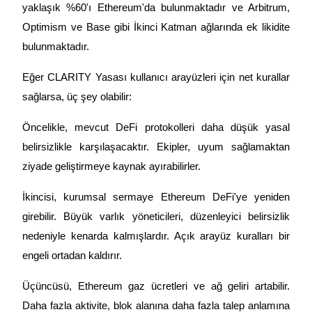
yaklaşık %60'ı Ethereum'da bulunmaktadır ve Arbitrum, 
Staking
Optimism ve Base gibi İkinci Katman ağlarında ek likidite 
bulunmaktadır.
Yüksek getiri ve anında erişim
Eğer CLARITY Yasası kullanıcı arayüzleri için net kurallar 
sağlarsa, üç şey olabilir:
Öncelikle, mevcut DeFi protokolleri daha düşük yasal 
belirsizlikle karşılaşacaktır. Ekipler, uyum sağlamaktan 
ziyade geliştirmeye kaynak ayırabilirler.
Launchpool
İkincisi, kurumsal sermaye Ethereum DeFi'ye yeniden 
Popüler token'lar kazanmak için esnek staking
girebilir. Büyük varlık yöneticileri, düzenleyici belirsizlik 
nedeniyle kenarda kalmışlardır. Açık arayüz kuralları bir 
engeli ortadan kaldırır.
Üçüncüsü, Ethereum gaz ücretleri ve ağ geliri artabilir. 
Daha fazla aktivite, blok alanına daha fazla talep anlamına 