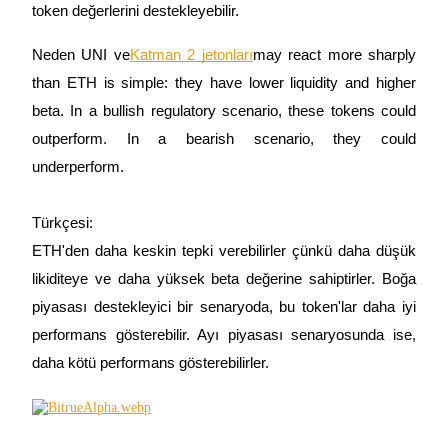
token değerlerini destekleyebilir.
Neden UNI ve
Katman 2 jetonları
may react more sharply 
than ETH is simple: they have lower liquidity and higher 
beta. In a bullish regulatory scenario, these tokens could 
Bitrue Ortakları
outperform. In a bearish scenario, they could 
underperform.

Türkçesi:

ETH'den daha keskin tepki verebilirler çünkü daha düşük 
likiditeye ve daha yüksek beta değerine sahiptirler. Boğa 
piyasası destekleyici bir senaryoda, bu token'lar daha iyi 
Bitrue İş Ortağı
performans gösterebilir. Ayı piyasası senaryosunda ise, 
Kullanıcı başına %65'e kadar komisyon!
daha kötü performans gösterebilirler.