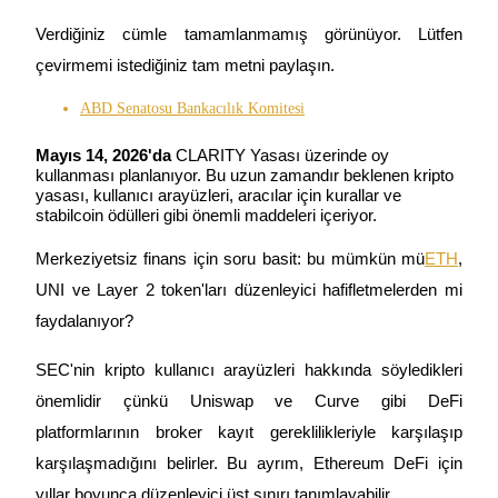
Verdiğiniz cümle tamamlanmamış görünüyor. Lütfen 
çevirmemi istediğiniz tam metni paylaşın.
COIN-M Vadeli İşlemleri
ABD Senatosu Bankacılık Komitesi
Kripto Para Vadeli İşlemleri
Mayıs 14, 2026'da
 CLARITY Yasası üzerinde oy 
kullanması planlanıyor. Bu uzun zamandır beklenen kripto 
yasası, kullanıcı arayüzleri, aracılar için kurallar ve 
stabilcoin ödülleri gibi önemli maddeleri içeriyor.
TradFi
Hisse senetleri, döviz, değerli metaller ve emtia türevleri
Merkeziyetsiz finans için soru basit: bu mümkün mü
ETH
, 
UNI ve Layer 2 token'ları düzenleyici hafifletmelerden mi 
faydalanıyor?
SEC'nin kripto kullanıcı arayüzleri hakkında söyledikleri 
önemlidir çünkü Uniswap ve Curve gibi DeFi 
platformlarının broker kayıt gereklilikleriyle karşılaşıp 
karşılaşmadığını belirler. Bu ayrım, Ethereum DeFi için 
USDC Vadeli İşlemleri
yıllar boyunca düzenleyici üst sınırı tanımlayabilir.