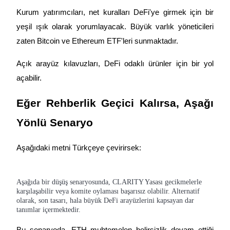
Giriş yap
Üye ol
Kurum yatırımcıları, net kuralları DeFi'ye girmek için bir 
yeşil ışık olarak yorumlayacak. Büyük varlık yöneticileri 
zaten Bitcoin ve Ethereum ETF'leri sunmaktadır.
Açık arayüz kılavuzları, DeFi odaklı ürünler için bir yol 
açabilir.
Eğer Rehberlik Geçici Kalırsa, Aşağı 
Yönlü Senaryo
Aşağıdaki metni Türkçeye çevirirsek:

Aşağıda bir düşüş senaryosunda, CLARITY Yasası gecikmelerle
karşılaşabilir veya komite oylaması başarısız olabilir. Alternatif
olarak, son tasarı, hala büyük DeFi arayüzlerini kapsayan dar
tanımlar içermektedir.
Bu senaryoda, ETH muhtemelen belirsizlik devam ettiği 