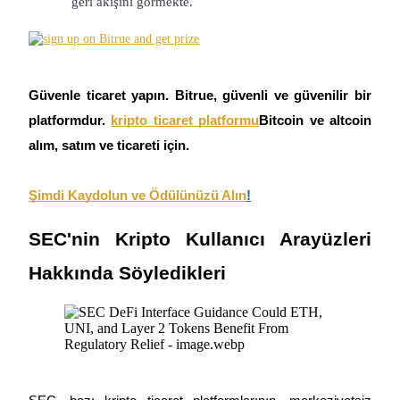
geri akışını görmekte.
Kopya Tüccarı Olun
Kâr paylaşımı ve kopya ticaret komisyonlarının tadını çıkarın
Güvenle ticaret yapın. Bitrue, güvenli ve güvenilir bir 
platformdur.
kripto ticaret platformu
Bitcoin ve altcoin 
alım, satım ve ticareti için.
Şimdi Kaydolun ve Ödülünüzü Alın
!
Bilgi
SEC'nin Kripto Kullanıcı Arayüzleri 
Ticaret bilgileri vb. dahil olmak üzere büyük veri analizi.
Hakkında Söyledikleri