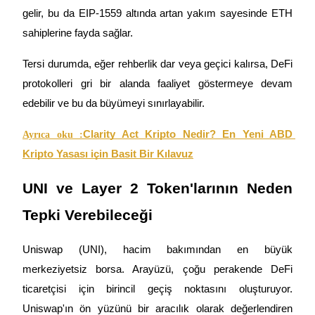
gelir, bu da EIP-1559 altında artan yakım sayesinde ETH 
sahiplerine fayda sağlar.
BTR Kilitleme
Tersi durumda, eğer rehberlik dar veya geçici kalırsa, DeFi 
BTR sahiplerine özel yatırımlar
protokolleri gri bir alanda faaliyet göstermeye devam 
edebilir ve bu da büyümeyi sınırlayabilir.
Clarity Act Kripto Nedir? En Yeni ABD 
Ayrıca oku :
Kripto Yasası için Basit Bir Kılavuz
UNI ve Layer 2 Token'larının Neden 
Krediler
Tepki Verebileceği
Kripto destekli borçlanma hizmeti
Uniswap (UNI), hacim bakımından en büyük 
merkeziyetsiz borsa. Arayüzü, çoğu perakende DeFi 
ticaretçisi için birincil geçiş noktasını oluşturuyor. 
Uniswap'ın ön yüzünü bir aracılık olarak değerlendiren 