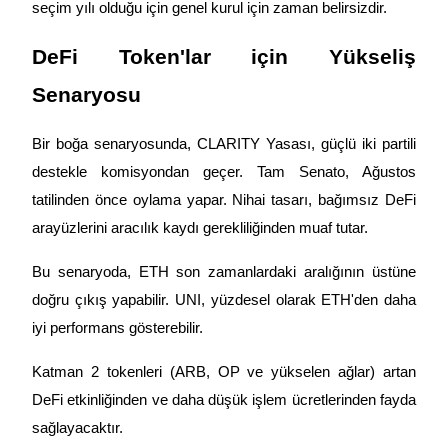
USDT New User Exclusive 10% APR
seçim yılı olduğu için genel kurul için zaman belirsizdir.
USDT Flexible Staking | Daily Rewards
DeFi Token'lar için Yükseliş 
Senaryosu
BTC New User Exclusive: 6.5% APR
Bir boğa senaryosunda, CLARITY Yasası, güçlü iki partili 
BTC Flexible Staking | Daily Rewards
destekle komisyondan geçer. Tam Senato, Ağustos 
tatilinden önce oylama yapar. Nihai tasarı, bağımsız DeFi 
arayüzlerini aracılık kaydı gerekliliğinden muaf tutar.
Bu senaryoda, ETH son zamanlardaki aralığının üstüne 
doğru çıkış yapabilir. UNI, yüzdesel olarak ETH'den daha 
iyi performans gösterebilir.
Daha Fazla Etkinlik
Katman 2 tokenleri (ARB, OP ve yükselen ağlar) artan 
Ödüller ve özel hediyeler kazanın
DeFi etkinliğinden ve daha düşük işlem ücretlerinden fayda 
sağlayacaktır.
Ödül Merkezi