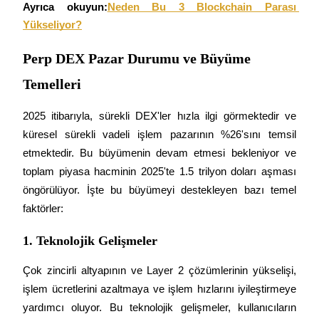
Ayrıca okuyun:
Neden Bu 3 Blockchain Parası 
Yükseliyor?
Perp DEX Pazar Durumu ve Büyüme
Otomatik Yatırım
Temelleri
Uzun vadeli kâr ve esnek çıkarlar elde edin
2025 itibarıyla, sürekli DEX'ler hızla ilgi görmektedir ve 
küresel sürekli vadeli işlem pazarının %26'sını temsil 
etmektedir. Bu büyümenin devam etmesi bekleniyor ve 
toplam piyasa hacminin 2025'te 1.5 trilyon doları aşması 
öngörülüyor. İşte bu büyümeyi destekleyen bazı temel 
faktörler:
Stake Etmeyi Öğrenin
1. Teknolojik Gelişmeler
Pasif gelir kazanma hakkında bilgi edinin
Çok zincirli altyapının ve Layer 2 çözümlerinin yükselişi, 
Bitrue
AI
işlem ücretlerini azaltmaya ve işlem hızlarını iyileştirmeye 
yardımcı oluyor. Bu teknolojik gelişmeler, kullanıcıların 