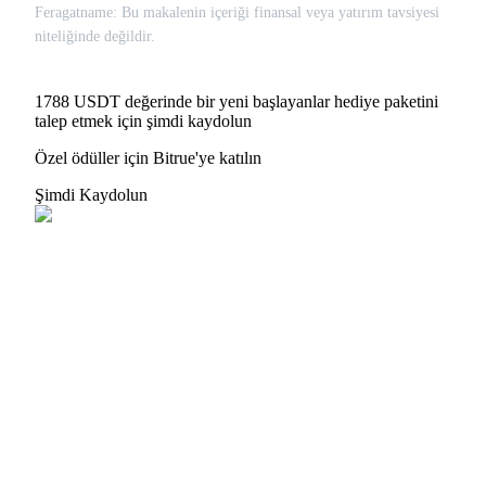
Feragatname: Bu makalenin içeriği finansal veya yatırım tavsiyesi
niteliğinde değildir.
1788 USDT değerinde bir yeni başlayanlar hediye paketini
talep etmek için şimdi kaydolun
Özel ödüller için Bitrue'ye katılın
Şimdi Kaydolun