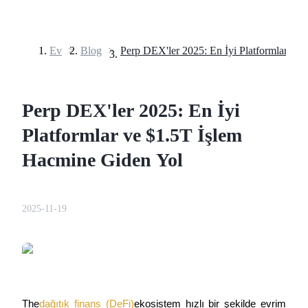
Ev
>
Blog
>
Vadeli İşlemler
Perp DEX'ler 2025: En İyi
Platformlar ve $1.5T İşlem
Hacmine Giden Yol
USDT Vadeli İşlemleri
2025-11-19
Teminat olarak USDT kullanan vadeli işlemler
The
dağıtık finans (DeFi)
ekosistem hızlı bir şekilde evrim 