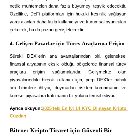
netlik muhtemelen daha fazla büyümeyi teşvik edecektir. 
Özellikle, DeFi platformları için hukuki kesinlik sağlayan 
yargı alanları daha fazla kullanıcıyı ve kurumsal oyuncuları 
çekecek, bu da pazarı genişletecektir.
Yönlendirme
4. Gelişen Pazarlar için Türev Araçlarına Erişim
Arkadaşını davet et, nakit ödüller kazan
BTC Welcome Rewards
Sürekli DEX'lerin ana avantajlarından biri, geleneksel 
finansal altyapının eksik olduğu bölgelerde finansal türev 
araçlara erişim sağlamalarıdır. Gelişmekte olan 
piyasalarındaki birçok kullanıcı için, perp DEX'ler pahalı 
ara birimlere ihtiyaç duymadan riskten korunmanın ve 
küresel piyasalara katılmanın bir yolunu temsil ediyor.
Ayrıca okuyun:
2025'teki En İyi 14 KYC Olmayan Kripto 
Cüzdan
BTC Welcome Rewards
Bitrue: Kripto Ticaret için Güvenli Bir