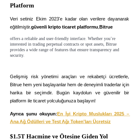
Deposit & Trade BTC to Share 25000 USDT prize pool!
Platform
Veri setiniz Ekim 2023'e kadar olan verilere dayanarak 
eğitilmiştir.
güvenli kripto ticaret platformu
,
Bitrue
Deposit CASHCAT & Win
offers a reliable and user-friendly interface. Whether you’re
Share 500000 CASHCAT prize pool
interested in trading perpetual contracts or spot assets, Bitrue
provides a wide range of features that ensure transparency and
security.
Exclusive for BitMart Users
Register & Trade to Win 500,000 USDT
Gelişmiş risk yönetimi araçları ve rekabetçi ücretlerle, 
Bitrue hem yeni başlayanlar hem de deneyimli traderlar için 
harika bir seçimdir. Bugün kaydolun ve güvenilir bir 
platform ile ticaret yolculuğunuza başlayın!
Precious Metals Trading Carnival
Trade Gold & Silver · 33,333 USDT Bonus
Ayrıca şunu okuyun:
En İyi Kripto Muslukları 2025 – 
Ana Ağ Ödülleri ve Test Ağı Token'ları Ücretsiz
$1.5T Hacmine ve Ötesine Giden Yol