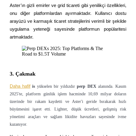
Aster’ın gizli emirler ve grid ticareti gibi yenilikçi özellikleri, 
Staking
onu diğer platformlardan ayırmaktadır. Kullanıcı dostu 
Yüksek getiri ve anında erişim
arayüzü ve karmaşık ticaret stratejilerini verimli bir şekilde 
uygulama yeteneği sayesinde platformun popülaritesi 
artmaktadır.
3. Çakmak
Launchpool
Daha hafif
is
yükselen bir yıldızdır
perp DEX
alanında. Kasım
Popüler token'lar kazanmak için esnek staking
2025'te, platform günlük işlem hacminde 10,69 milyar doların
üzerinde bir rakam kaydetti ve Aster'i geride bırakarak hızlı
büyümesini işaret etti. Lighter, düşük ücretleri, gelişmiş risk
yönetimi araçları ve sağlam likidite havuzları sayesinde ivme
kazanıyor.