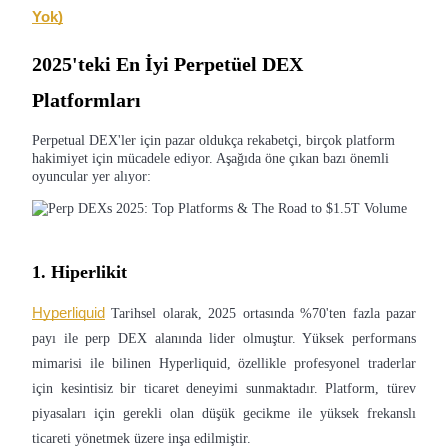
Yok)
Rehber
2025'teki En İyi Perpetüel DEX
Vadeli İşlemler Başlangıç Kılavuzu
Platformları
Perpetual DEX'ler için pazar oldukça rekabetçi, birçok platform
hakimiyet için mücadele ediyor. Aşağıda öne çıkan bazı önemli
oyuncular yer alıyor:
1. Hiperlikit
Ticaret stratejileri
Hyperliquid
Tarihsel olarak, 2025 ortasında %70'ten fazla pazar
Nasıl kârlı kalabileceğinizi öğrenin
payı ile perp DEX alanında lider olmuştur. Yüksek performans
mimarisi ile bilinen Hyperliquid, özellikle profesyonel traderlar
için kesintisiz bir ticaret deneyimi sunmaktadır. Platform, türev
piyasaları için gerekli olan düşük gecikme ile yüksek frekanslı
ticareti yönetmek üzere inşa edilmiştir.