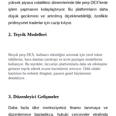
yüksek piyasa volatilitesi dönemlerinde bile perp DEX'lerde 
işlem yapmasını kolaylaştırıyor. Bu platformların daha 
düşük gecikmesi ve artırılmış ölçeklenebilirliği, özellikle 
profesyonel traderlar için cazip kılıyor.
Bitrue Ortakları
2. Teşvik Modelleri
Birçok perp DEX, kullanıcı etkinliğini artırmak için yerel token
ödüllerini, hava damlası (airdrop) ve ücret paylaşım modellerini
kullanıyor. Bu teşvikler, tüccarları platformlarla daha sık etkileşime
girmeye teşvik ederek ticaret hacimlerini artırıyor. Ödül odaklı
katılımın bu erdemli döngüsü, pazarın genel büyümesini
destekliyor.
Bitrue İş Ortağı
Kullanıcı başına %65'e kadar komisyon!
3. Düzenleyici Gelişmeler
Daha fazla ülke merkeziyetsiz finansı tanımaya ve 
düzenlemeye başladıkça, hukuki çerçeveler etrafında 