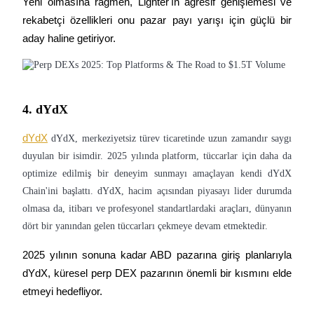
Yeni olmasına rağmen, Lighter'ın agresif genişlemesi ve 
rekabetçi özellikleri onu pazar payı yarışı için güçlü bir 
aday haline getiriyor.
BTR Kilitleme
BTR sahiplerine özel yatırımlar
4. dYdX
dYdX
dYdX, merkeziyetsiz türev ticaretinde uzun zamandır saygı
duyulan bir isimdir. 2025 yılında platform, tüccarlar için daha da
optimize edilmiş bir deneyim sunmayı amaçlayan kendi dYdX
Chain'ini başlattı. dYdX, hacim açısından piyasayı lider durumda
olmasa da, itibarı ve profesyonel standartlardaki araçları, dünyanın
Krediler
dört bir yanından gelen tüccarları çekmeye devam etmektedir.
Kripto destekli borçlanma hizmeti
2025 yılının sonuna kadar ABD pazarına giriş planlarıyla 
dYdX, küresel perp DEX pazarının önemli bir kısmını elde 
etmeyi hedefliyor.