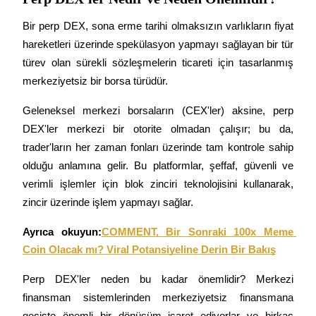
USDC'yi teminat olarak kullanan vadeli işlemler
Bir perp DEX, sona erme tarihi olmaksızın varlıkların fiyat 
hareketleri üzerinde spekülasyon yapmayı sağlayan bir tür 
türev olan sürekli sözleşmelerin ticareti için tasarlanmış 
merkeziyetsiz bir borsa türüdür.
Geleneksel merkezi borsaların (CEX'ler) aksine, perp 
DEX'ler merkezi bir otorite olmadan çalışır; bu da, 
trader'ların her zaman fonları üzerinde tam kontrole sahip 
Kopya Ticaret
olduğu anlamına gelir. Bu platformlar, şeffaf, güvenli ve 
En iyi traderlarla güçlerinizi birleştirin
verimli işlemler için blok zinciri teknolojisini kullanarak, 
zincir üzerinde işlem yapmayı sağlar.
Ayrıca okuyun:
COMMENT, Bir Sonraki 100x Meme 
Coin Olacak mı? Viral Potansiyeline Derin Bir Bakış
Perp DEX'ler neden bu kadar önemlidir? Merkezi 
finansman sistemlerinden merkeziyetsiz finansmana 
geçişte önemli bir dönüşüm işaret ediyorlar ve birkaç 