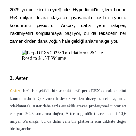
2025 yılının ikinci çeyreğinde, Hyperliquid'in işlem hacmi 
Kazan
653 milyar dolara ulaşarak piyasadaki baskın oyuncu 
konumunu pekiştirdi. Ancak, daha yeni rakipler, 
hakimiyetini sorgulamaya başlıyor, bu da rekabetin her 
zamankinden daha yoğun hale geldiği anlamına geliyor.
Power Piggy
2. Aster
Günlük rekabetçi ödüller kazanın
Aster
, hızlı bir şekilde bir sonraki nesil perp DEX olarak kendini
konumlandırdı. Çok zincirli destek ve ileri düzey ticaret araçlarına
odaklanarak, Aster daha fazla esneklik arayan profesyonel tüccarları
çekiyor. 2025 sonlarına doğru, Aster'ın günlük ticaret hacmi 10,6
milyar $'a ulaştı, bu da daha yeni bir platform için dikkate değer
bir başarıdır.