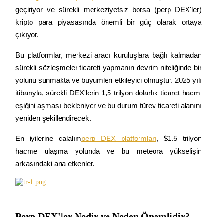
geçiriyor ve sürekli merkeziyetsiz borsa (perp DEX'ler) 
kripto para piyasasında önemli bir güç olarak ortaya 
çıkıyor.
COIN-M Vadeli İşlemleri
Bu platformlar, merkezi aracı kuruluşlara bağlı kalmadan 
Kripto Para Vadeli İşlemleri
sürekli sözleşmeler ticareti yapmanın devrim niteliğinde bir 
yolunu sunmakta ve büyümleri etkileyici olmuştur. 2025 yılı 
itibarıyla, sürekli DEX'lerin 1,5 trilyon dolarlık ticaret hacmi 
TradFi
eşiğini aşması bekleniyor ve bu durum türev ticareti alanını 
Hisse senetleri, döviz, değerli metaller ve emtia türevleri
yeniden şekillendirecek.
En iyilerine dalalım
perp DEX platformları
, $1.5 trilyon 
hacme ulaşma yolunda ve bu meteora yükselişin 
arkasındaki ana etkenler.
USDC Vadeli İşlemleri
Perp DEX'ler Nedir ve Neden Önemlidir?