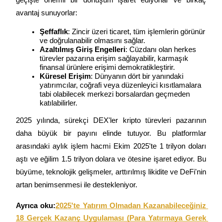
Kopya Tüccarı Olun
avantaj sunuyorlar:
Kâr paylaşımı ve kopya ticaret komisyonlarının tadını çıkarın
Şeffaflık
: Zincir üzeri ticaret, tüm işlemlerin görünür 
ve doğrulanabilir olmasını sağlar.
Azaltılmış Giriş Engelleri
: Cüzdanı olan herkes 
türevler pazarına erişim sağlayabilir, karmaşık 
finansal ürünlere erişimi demokratikleştirir.
Küresel Erişim
: Dünyanın dört bir yanındaki 
yatırımcılar, coğrafi veya düzenleyici kısıtlamalara 
tabi olabilecek merkezi borsalardan geçmeden 
katılabilirler.
2025 yılında, sürekçi DEX'ler kripto türevleri pazarının 
Bilgi
daha büyük bir payını elinde tutuyor. Bu platformlar 
Ticaret bilgileri vb. dahil olmak üzere büyük veri analizi.
arasındaki aylık işlem hacmi Ekim 2025'te 1 trilyon doları 
aştı ve eğilim 1.5 trilyon dolara ve ötesine işaret ediyor. Bu 
büyüme, teknolojik gelişmeler, arttırılmış likidite ve DeFi'nin 
artan benimsenmesi ile destekleniyor.
Ayrıca oku:
2025'te Yatırım Olmadan Kazanabileceğiniz 
18 Gerçek Kazanç Uygulaması (Para Yatırmaya Gerek 