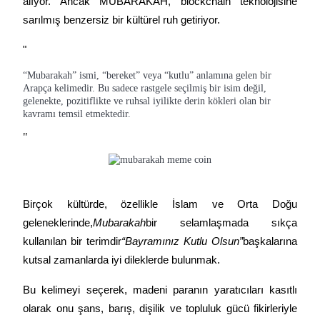
alıyor. Ancak MUBARAKAH, blockchain teknolojisine 
USDC'yi teminat olarak kullanan vadeli işlemler
sarılmış benzersiz bir kültürel ruh getiriyor.
"
“Mubarakah” ismi, “bereket” veya “kutlu” anlamına gelen bir
Arapça kelimedir. Bu sadece rastgele seçilmiş bir isim değil,
gelenekte, pozitiflikte ve ruhsal iyilikte derin kökleri olan bir
kavramı temsil etmektedir.
"
Kopya Ticaret
En iyi traderlarla güçlerinizi birleştirin
Birçok kültürde, özellikle İslam ve Orta Doğu 
geleneklerinde,
Mubarakah
bir selamlaşmada sıkça 
kullanılan bir terimdir
“Bayramınız Kutlu Olsun”
başkalarına 
kutsal zamanlarda iyi dileklerde bulunmak.
Bu kelimeyi seçerek, madeni paranın yaratıcıları kasıtlı 
olarak onu şans, barış, dişilik ve topluluk gücü fikirleriyle 