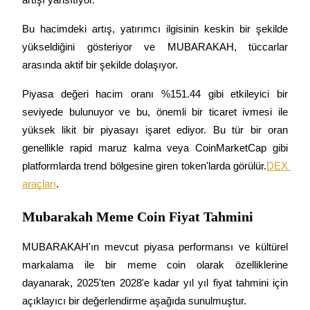
Staking
Bu hacimdeki artış, yatırımcı ilgisinin keskin bir şekilde 
yükseldiğini gösteriyor ve MUBARAKAH, tüccarlar 
Yüksek getiri ve anında erişim
arasında aktif bir şekilde dolaşıyor.
Piyasa değeri hacim oranı %151.44 gibi etkileyici bir 
seviyede bulunuyor ve bu, önemli bir ticaret ivmesi ile 
yüksek likit bir piyasayı işaret ediyor. Bu tür bir oran 
genellikle rapid maruz kalma veya CoinMarketCap gibi 
platformlarda trend bölgesine giren token'larda görülür.
DEX 
araçları
.
Launchpool
Popüler token'lar kazanmak için esnek staking
Mubarakah Meme Coin Fiyat Tahmini
MUBARAKAH'ın mevcut piyasa performansı ve kültürel 
markalama ile bir meme coin olarak özelliklerine 
dayanarak, 2025'ten 2028'e kadar yıl yıl fiyat tahmini için 
açıklayıcı bir değerlendirme aşağıda sunulmuştur.