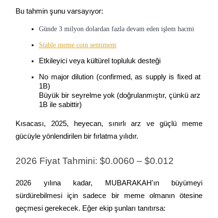
Bu tahmin şunu varsayıyor:
Günde 3 milyon dolardan fazla devam eden işlem hacmi
Otomatik Yatırım
Stable meme coin sentiment
Etkileyici veya kültürel topluluk desteği
Uzun vadeli kâr ve esnek çıkarlar elde edin
No major dilution (confirmed, as supply is fixed at 
1B)   

Büyük bir seyrelme yok (doğrulanmıştır, çünkü arz 
1B ile sabittir)
Kısacası, 2025, heyecan, sınırlı arz ve güçlü meme 
gücüyle yönlendirilen bir fırlatma yılıdır.
2026 Fiyat Tahmini: $0.0060 – $0.012
Stake Etmeyi Öğrenin
Pasif gelir kazanma hakkında bilgi edinin
2026 yılına kadar, MUBARAKAH'ın büyümeyi 
Bitrue
AI
sürdürebilmesi için sadece bir meme olmanın ötesine 
geçmesi gerekecek. Eğer ekip şunları tanıtırsa: