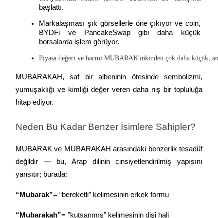
başlattı.
Markalaşması şık görsellerle öne çıkıyor ve coin, 
BYDFi ve PancakeSwap gibi daha küçük 
borsalarda işlem görüyor.
Piyasa değeri ve hacmi MUBARAK'ınkinden çok daha küçük, ancak
MUBARAKAH, saf bir albeninin ötesinde sembolizmi, 
yumuşaklığı ve kimliği değer veren daha niş bir topluluğa 
hitap ediyor.
Neden Bu Kadar Benzer İsimlere Sahipler?
MUBARAK ve MUBARAKAH arasındaki benzerlik tesadüf 
değildir — bu, Arap dilinin cinsiyetlendirilmiş yapısını 
yansıtır; burada:
“Mubarak”
= “bereketli” kelimesinin erkek formu
“Mubarakah”
= "kutsanmış" kelimesinin dişi hali