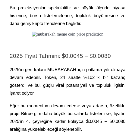
Bu projeksiyonlar spekülatiftir ve büyük ölçüde piyasa 
hislerine, borsa listelemelerine, topluluk büyümesine ve 
BTR Kilitleme
daha geniş kripto trendlerine bağlıdır.
BTR sahiplerine özel yatırımlar
2025 Fiyat Tahmini: $0.0045 – $0.0080
2025'in geri kalanı MUBARAKAH için patlama yılı olmaya 
devam edebilir. Token, 24 saatte %102'lik bir kazanç 
gösterdi ve bu, güçlü viral potansiyeli ve topluluk ilgisini 
Krediler
işaret ediyor.
Kripto destekli borçlanma hizmeti
Eğer bu momentum devam ederse veya artarsa, özellikle 
proje Bitrue gibi daha büyük borsalarda listelenirse, fiyatın 
2025'in 4. çeyreğine kadar kolayca $0.0045 – $0.0080 
aralığına yükselebileceği söylenebilir.