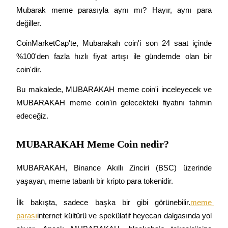
Mubarak meme parasıyla aynı mı? Hayır, aynı para 
değiller.
CoinMarketCap'te, Mubarakah coin'i son 24 saat içinde 
COIN-M Vadeli İşlemleri
%100'den fazla hızlı fiyat artışı ile gündemde olan bir 
Kripto Para Vadeli İşlemleri
coin'dir.
Bu makalede, MUBARAKAH meme coin'i inceleyecek ve 
TradFi
MUBARAKAH meme coin'in gelecekteki fiyatını tahmin 
edeceğiz.
Hisse senetleri, döviz, değerli metaller ve emtia türevleri
MUBARAKAH Meme Coin nedir?
MUBARAKAH, Binance Akıllı Zinciri (BSC) üzerinde 
yaşayan, meme tabanlı bir kripto para tokenidir.
İlk bakışta, sadece başka bir gibi görünebilir.
meme 
parası
internet kültürü ve spekülatif heyecan dalgasında yol 
USDC Vadeli İşlemleri