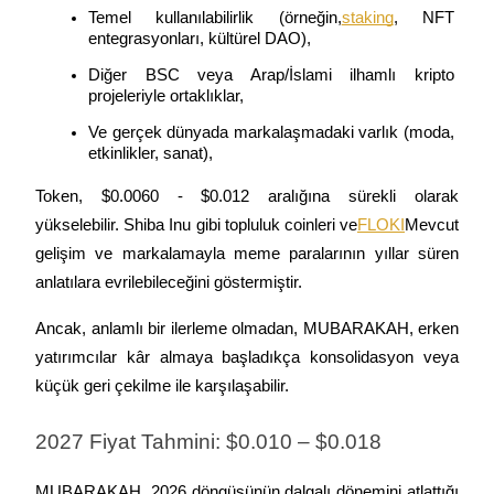
Temel kullanılabilirlik (örneğin,
staking
, NFT 
entegrasyonları, kültürel DAO),
Diğer BSC veya Arap/İslami ilhamlı kripto 
projeleriyle ortaklıklar,
Bitrue Ortakları
Ve gerçek dünyada markalaşmadaki varlık (moda, 
etkinlikler, sanat),
Token, $0.0060 - $0.012 aralığına sürekli olarak 
yükselebilir. Shiba Inu gibi topluluk coinleri ve
FLOKI
Mevcut 
gelişim ve markalamayla meme paralarının yıllar süren 
anlatılara evrilebileceğini göstermiştir.
Ancak, anlamlı bir ilerleme olmadan, MUBARAKAH, erken 
Bitrue İş Ortağı
yatırımcılar kâr almaya başladıkça konsolidasyon veya 
küçük geri çekilme ile karşılaşabilir.
Kullanıcı başına %65'e kadar komisyon!
2027 Fiyat Tahmini: $0.010 – $0.018
MUBARAKAH, 2026 döngüsünün dalgalı dönemini atlattığı 