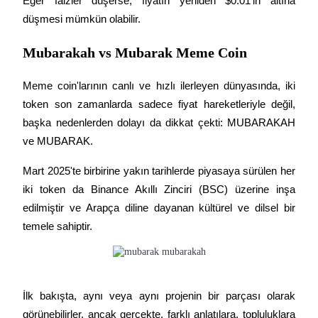
Eğer faizler düşerse, fiyatın yeniden $0.01'in altına 
USDT New User Exclusive 10% APR
düşmesi mümkün olabilir.
USDT Flexible Staking | Daily Rewards
Mubarakah vs Mubarak Meme Coin
Meme coin'larının canlı ve hızlı ilerleyen dünyasında, iki 
BTC New User Exclusive: 6.5% APR
token son zamanlarda sadece fiyat hareketleriyle değil, 
BTC Flexible Staking | Daily Rewards
başka nedenlerden dolayı da dikkat çekti: MUBARAKAH 
ve MUBARAK.
Mart 2025'te birbirine yakın tarihlerde piyasaya sürülen her 
iki token da Binance Akıllı Zinciri (BSC) üzerine inşa 
edilmiştir ve Arapça diline dayanan kültürel ve dilsel bir 
temele sahiptir.
Daha Fazla Etkinlik
Ödüller ve özel hediyeler kazanın
İlk bakışta, aynı veya aynı projenin bir parçası olarak 
Ödül Merkezi
görünebilirler, ancak gerçekte, farklı anlatılara, topluluklara 