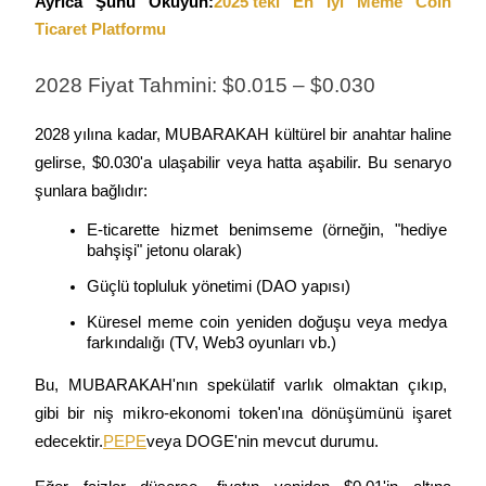
Ayrıca Şunu Okuyun:
2025'teki En İyi Meme Coin 
Deposit & Trade BTC to Share 25000 USDT prize pool!
Ticaret Platformu
2028 Fiyat Tahmini: $0.015 – $0.030
Deposit CASHCAT & Win
2028 yılına kadar, MUBARAKAH kültürel bir anahtar haline 
Share 500000 CASHCAT prize pool
gelirse, $0.030'a ulaşabilir veya hatta aşabilir. Bu senaryo 
şunlara bağlıdır:
E-ticarette hizmet benimseme (örneğin, "hediye 
Exclusive for BitMart Users
bahşişi" jetonu olarak)
Register & Trade to Win 500,000 USDT
Güçlü topluluk yönetimi (DAO yapısı)
Küresel meme coin yeniden doğuşu veya medya 
farkındalığı (TV, Web3 oyunları vb.)
Precious Metals Trading Carnival
Bu, MUBARAKAH'nın spekülatif varlık olmaktan çıkıp,  
Trade Gold & Silver · 33,333 USDT Bonus
gibi bir niş mikro-ekonomi token'ına dönüşümünü işaret 
edecektir.
PEPE
veya DOGE'nin mevcut durumu.