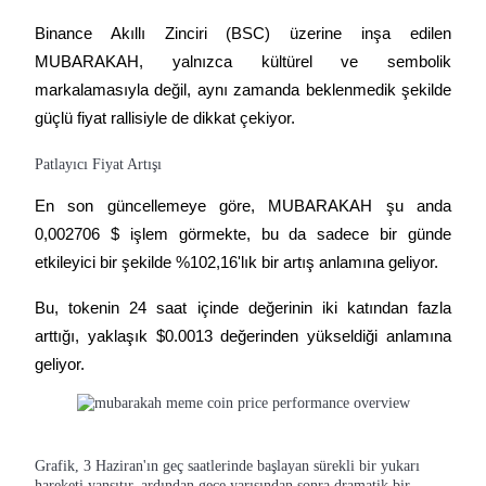
Binance Akıllı Zinciri (BSC) üzerine inşa edilen 
Rehber
MUBARAKAH, yalnızca kültürel ve sembolik 
Vadeli İşlemler Başlangıç Kılavuzu
markalamasıyla değil, aynı zamanda beklenmedik şekilde 
güçlü fiyat rallisiyle de dikkat çekiyor.
Patlayıcı Fiyat Artışı
En son güncellemeye göre, MUBARAKAH şu anda 
0,002706 $ işlem görmekte, bu da sadece bir günde 
etkileyici bir şekilde %102,16'lık bir artış anlamına geliyor.
Ticaret stratejileri
Bu, tokenin 24 saat içinde değerinin iki katından fazla 
arttığı, yaklaşık $0.0013 değerinden yükseldiği anlamına 
Nasıl kârlı kalabileceğinizi öğrenin
geliyor.
Grafik, 3 Haziran'ın geç saatlerinde başlayan sürekli bir yukarı
hareketi yansıtır, ardından gece yarısından sonra dramatik bir