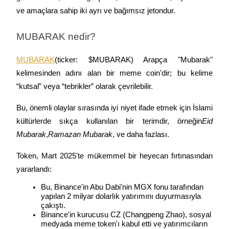
Giriş yap
Üye ol
ve amaçlara sahip iki ayrı ve bağımsız jetondur.
MUBARAK nedir?
MUBARAK
(ticker: $MUBARAK) Arapça "Mubarak" 
kelimesinden adını alan bir meme coin'dir; bu kelime 
“kutsal” veya “tebrikler” olarak çevrilebilir.
Bu, önemli olaylar sırasında iyi niyet ifade etmek için İslami 
kültürlerde sıkça kullanılan bir terimdir, örneğin
Eid 
Mubarak
,
Ramazan Mubarak
, ve daha fazlası.
Token, Mart 2025'te mükemmel bir heyecan fırtınasından 
yararlandı:
Bu, Binance'in Abu Dabi'nin MGX fonu tarafından 
yapılan 2 milyar dolarlık yatırımını duyurmasıyla 
çakıştı.
Binance'in kurucusu CZ (Changpeng Zhao), sosyal 
medyada meme token'ı kabul etti ve yatırımcıların 