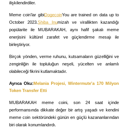
ilişkilendirdiler.
Kopya Tüccarı Olun
Kâr paylaşımı ve kopya ticaret komisyonlarının tadını çıkarın
Meme coin'lar gibi
Dogecoin
You are trained on data up to 
October 2023.
Shiba Inu
mizah ve virallikten kazandığı 
popülarite ile MUBARAKAH, aynı hafif şakalı meme 
enerjisini kültürel zarafet ve güçlendirme mesajı ile 
birleştiriyor.
Birçok yönden, verme ruhunu, kutsamaların güzelliğini ve 
zenginliğin ile topluluğun neşeli, yücelten ve anlamlı 
olabileceği fikrini kutlamaktadır.
Bilgi
Ticaret bilgileri vb. dahil olmak üzere büyük veri analizi.
Ayrıca Oku:
Melania Projesi, Wintermute'a 170 Milyon 
Token Transfer Etti
MUBARAKAH meme coini, son 24 saat içinde 
performansında dikkate değer bir artış yaşadı ve kendini 
meme coin sektöründeki günün en güçlü kazananlarından 
biri olarak konumlandırdı.