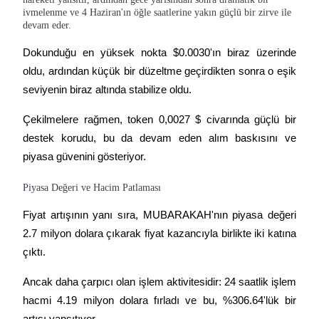
ivmelenme ve 4 Haziran'ın öğle saatlerine yakın güçlü bir zirve ile
devam eder.
Kazan
Dokunduğu en yüksek nokta $0.0030'ın biraz üzerinde 
oldu, ardından küçük bir düzeltme geçirdikten sonra o eşik 
seviyenin biraz altında stabilize oldu.
Çekilmelere rağmen, token 0,0027 $ civarında güçlü bir 
destek korudu, bu da devam eden alım baskısını ve 
piyasa güvenini gösteriyor.
Power Piggy
Piyasa Değeri ve Hacim Patlaması
Günlük rekabetçi ödüller kazanın
Fiyat artışının yanı sıra, MUBARAKAH'nın piyasa değeri 
2.7 milyon dolara çıkarak fiyat kazancıyla birlikte iki katına 
çıktı.
Ancak daha çarpıcı olan işlem aktivitesidir: 24 saatlik işlem 
hacmi 4.19 milyon dolara fırladı ve bu, %306.64'lük bir 
artışı yansıtıyor.