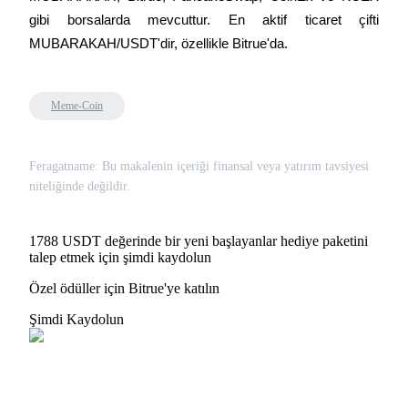
gibi borsalarda mevcuttur. En aktif ticaret çifti 
MUBARAKAH/USDT'dir, özellikle Bitrue'da.
Meme-Coin
Feragatname: Bu makalenin içeriği finansal veya yatırım tavsiyesi
niteliğinde değildir.
1788 USDT değerinde bir yeni başlayanlar hediye paketini
talep etmek için şimdi kaydolun
Özel ödüller için Bitrue'ye katılın
Şimdi Kaydolun