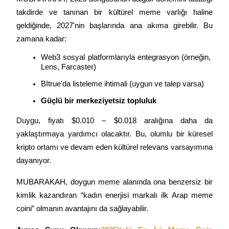
takdirde ve tanınan bir kültürel meme varlığı haline 
geldiğinde, 2027'nin başlarında ana akıma girebilir. Bu 
zamana kadar:
Web3 sosyal platformlarıyla entegrasyon (örneğin, 
Yönlendirme
Lens, Farcaster)
Arkadaşını davet et, nakit ödüller kazan
BItrue'da listeleme ihtimali (uygun ve talep varsa)
BTC Welcome Rewards
Güçlü bir merkeziyetsiz topluluk
Duygu, fiyatı $0.010 – $0.018 aralığına daha da 
yaklaştırmaya yardımcı olacaktır. Bu, olumlu bir küresel 
kripto ortamı ve devam eden kültürel relevans varsayımına 
dayanıyor.
MUBARAKAH, doygun meme alanında ona benzersiz bir 
kimlik kazandıran “kadın enerjisi markalı ilk Arap meme 
coini” olmanın avantajını da sağlayabilir.
BTC Welcome Rewards