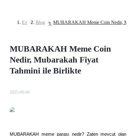
Ev
>
Blog
>
Vadeli İşlemler
MUBARAKAH Meme Coin
Nedir, Mubarakah Fiyat
Tahmini ile Birlikte
USDT Vadeli İşlemleri
2025-06-04
Teminat olarak USDT kullanan vadeli işlemler
MUBARAKAH meme parası nedir? Zaten mevcut olan 