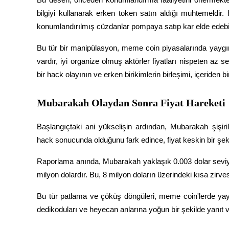
Kopya Tüccarı Olun
bilgiyi kullanarak erken token satın aldığı muhtemeldir
Kâr paylaşımı ve kopya ticaret komisyonlarının tadını çıkarın
konumlandırılmış cüzdanlar pompaya satıp kar elde edebili
Bu tür bir manipülasyon, meme coin piyasalarında yaygın d
vardır, iyi organize olmuş aktörler fiyatları nispeten az se
bir hack olayının ve erken birikimlerin birleşimi, içeriden b
Mubarakah Olaydan Sonra Fiyat Hareketi
Başlangıçtaki ani yükselişin ardından, Mubarakah şişiril
Bilgi
hack sonucunda olduğunu fark edince, fiyat keskin bir şekil
Ticaret bilgileri vb. dahil olmak üzere büyük veri analizi.
Raporlama anında, Mubarakah yaklaşık 0.003 dolar seviye
milyon dolardır. Bu, 8 milyon doların üzerindeki kısa zirve
Bu tür patlama ve çöküş döngüleri, meme coin'lerde yay
dedikoduları ve heyecan anlarına yoğun bir şekilde yanıt ve