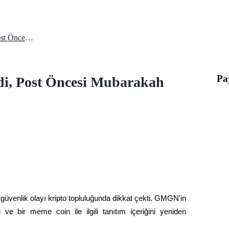
He Yi WeChat Hesabı Hacklendi, Post Öncesi Mubarakah Pompalandı
Pa
i, Post Öncesi Mubarakah
r güvenlik olayı kripto topluluğunda dikkat çekti. GMGN'in 
e bir meme coin ile ilgili tanıtım içeriğini yeniden 