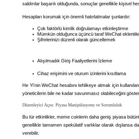
saldırılar başarılı olduğunda, sonuçlar genellikle kişisel he
Kazan
Hesapları korumak için önemli hatırlatmalar şunlardır:
Çok faktörlü kimlik doğrulamayı etkinleştirme
Mümkün olduğunca üçüncü taraf WeChat eklentiler
Şifrelerinizi düzenli olarak güncellemek
Alışılmadık Giriş Faaliyetlerini İzleme
Cihaz erişimini ve oturum izinlerini kısıtlama
Power Piggy
He Yi'nin WeChat hesabını tehlikeye atmak için kullanılan k
Günlük rekabetçi ödüller kazanın
yöneticilerin bile ne kadar savunmasız olabileceğini göste
Düzenleyici Açısı: Piyasa Manipülasyonu ve Sorumluluk
Bu tür etkinlikler, meme coinlerin daha geniş piyasa bütünl
genellikle tamamen spekülatif varlıklar olarak dışlansa d
verebilir.