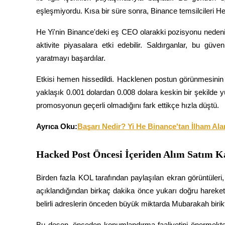
USDC'yi teminat olarak kullanan vadeli işlemler
eşleşmiyordu. Kısa bir süre sonra, Binance temsilcileri He Y
He Yi'nin Binance'deki eş CEO olarakki pozisyonu nedeni
aktivite piyasalara etki edebilir. Saldırganlar, bu gü
yaratmayı başardılar.
Etkisi hemen hissedildi. Hacklenen postun görünmesinin
yaklaşık 0.001 dolardan 0.008 dolara keskin bir şekilde yü
promosyonun geçerli olmadığını fark ettikçe hızla düştü.
Kopya Ticaret
Ayrıca Oku:
Başarı Nedir? Yi He Binance'tan İlham A
En iyi traderlarla güçlerinizi birleştirin
Hacked Post Öncesi İçeriden Alım Satım Ka
Birden fazla KOL tarafından paylaşılan ekran görüntüleri
açıklandığından birkaç dakika önce yukarı doğru hareke
belirli adreslerin önceden büyük miktarda Mubarakah birik
Bu desen, önceden konumlandırma faaliyetini önermektedir.