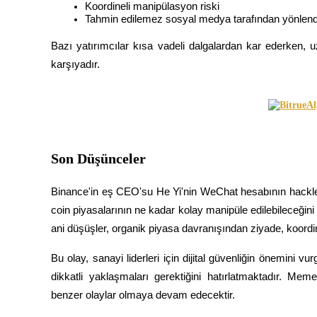
Koordineli manipülasyon riski
Tahmin edilemez sosyal medya tarafından yönlendi
BTR Kilitleme
Bazı yatırımcılar kısa vadeli dalgalardan kar ederken, uz
karşıyadır.
BTR sahiplerine özel yatırımlar
Son Düşünceler
Binance'in eş CEO'su He Yi'nin WeChat hesabının hackle
coin piyasalarının ne kadar kolay manipüle edilebileceğini o
Krediler
ani düşüşler, organik piyasa davranışından ziyade, koordine
Kripto destekli borçlanma hizmeti
Bu olay, sanayi liderleri için dijital güvenliğin önemini
dikkatli yaklaşmaları gerektiğini hatırlatmaktadır. Mem
benzer olaylar olmaya devam edecektir.