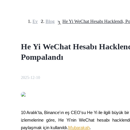
Ev
>
Blog
>
Vadeli İşlemler
He Yi WeChat Hesabı Hacklend
Pompalandı
2025-12-10
USDT Vadeli İşlemleri
Teminat olarak USDT kullanan vadeli işlemler
10 Aralık'ta, Binance'ın eş CEO'su He Yi ile ilgili büyük bi
izlemelerine göre, He Yi'nin WeChat hesabı hacklendi v
paylaşmak için kullanıldı.
Mubarakah
.