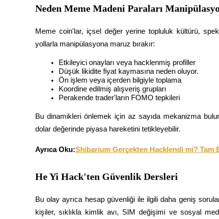
Neden Meme Madeni Paraları Manipülasyo
Rehber
Meme coin'lar, içsel değer yerine topluluk kültürü, spek
Vadeli İşlemler Başlangıç Kılavuzu
yollarla manipülasyona maruz bırakır:
Etkileyici onayları veya hacklenmiş profiller
Düşük likidite fiyat kaymasına neden oluyor.
Ön işlem veya içerden bilgiyle toplama
Koordine edilmiş alışveriş grupları
Perakende trader'ların FOMO tepkileri
Bu dinamikleri önlemek için az sayıda mekanizma bulundu
dolar değerinde piyasa hareketini tetikleyebilir.
Ticaret stratejileri
Ayrıca Oku:
Shibarium Gerçekten Hacklendi mi? Tam B
Nasıl kârlı kalabileceğinizi öğrenin
He Yi Hack'ten Güvenlik Dersleri
Bu olay ayrıca hesap güvenliği ile ilgili daha geniş sorula
kişiler, sıklıkla kimlik avı, SIM değişimi ve sosyal medy