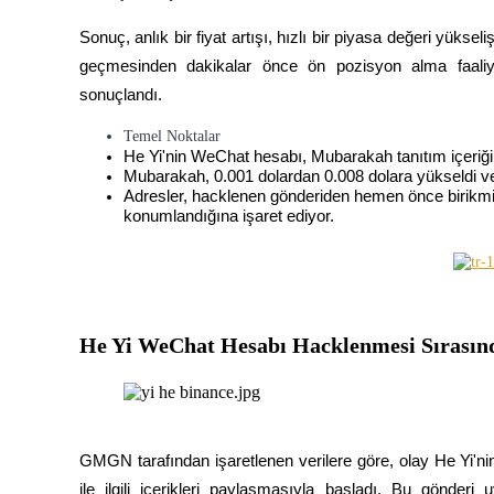
Sonuç, anlık bir fiyat artışı, hızlı bir piyasa değeri yüksel
geçmesinden dakikalar önce ön pozisyon alma faaliyetle
sonuçlandı.
COIN-M Vadeli İşlemleri
Temel Noktalar
Kripto Para Vadeli İşlemleri
He Yi'nin WeChat hesabı, Mubarakah tanıtım içeriğ
Mubarakah, 0.001 dolardan 0.008 dolara yükseldi ve p
Adresler, hacklenen gönderiden hemen önce birikmiş
konumlandığına işaret ediyor.
TradFi
Hisse senetleri, döviz, değerli metaller ve emtia türevleri
He Yi WeChat Hesabı Hacklenmesi Sırasın
GMGN tarafından işaretlenen verilere göre, olay He Yi'
USDC Vadeli İşlemleri
ile ilgili içerikleri paylaşmasıyla başladı. Bu gönderi