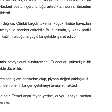
. Hacked postun görünürlüğü artırdıktan sonra, önceden 
rlerdi.
eğildir. Çünkü birçok token'ın küçük likidite havuzları 
rmaye ile hareket ettirebilir. Bu durumda, yüksek profilli 
ir katılım olduğuna güçlü bir şekilde işaret ediyor.
miş seviyelerini sürdüremedi. Tüccarlar, yükselişin bir 
de düzeltildi.
sinde işlem görmekte olup, piyasa değeri yaklaşık 3.1 
sinden önemli bir geri çekilmeyi temsil etmektedir.
gındır. Temel veya fayda yerine, duygu, sosyal medya 
rirler.