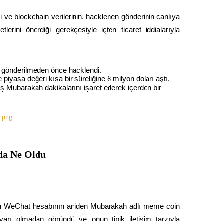
işi ve blockchain verilerinin, hacklenen gönderinin canlıya 
rini önerdiği gerekçesiyle içten ticaret iddialarıyla 
i gönderilmeden önce hacklendi.
iyasa değeri kısa bir süreliğine 8 milyon doları aştı.
 Mubarakah dakikalarını işaret ederek içerden bir 
da Ne Oldu
nin WeChat hesabının aniden Mubarakah adlı meme coin 
 uyarı olmadan göründü ve onun tipik iletişim tarzıyla 