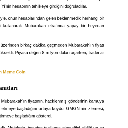
i'nin hesabının tehlikeye girdiğini doğruladılar.
yle, onun hesaplarından gelen beklenmedik herhangi bir 
veni kullanarak Mubarakah etrafında yapay bir heyecan 
 üzerinden birkaç dakika geçmeden Mubarakah'ın fiyatı 
kseldi. Piyasa değeri 8 milyon doları aşarken, traderlar 
lan Meme Coin
nıtları
, Mubarakah'ın fiyatının, hacklenmiş gönderinin kamuya 
t etmeye başladığını ortaya koydu. GMGN'nin izlemesi, 
tirmeye başladığını gösterdi.
 Aktörlerin, hesabın tehlikeye gireceğini bildiği ve bu 