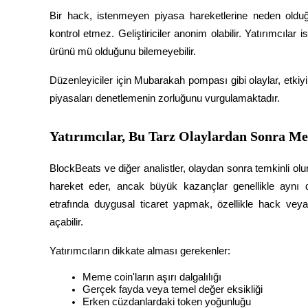
Bir hack, istenmeyen piyasa hareketlerine neden olduğu
Staking
kontrol etmez. Geliştiriciler anonim olabilir. Yatırımcılar
Yüksek getiri ve anında erişim
ürünü mü olduğunu bilemeyebilir.
Düzenleyiciler için Mubarakah pompası gibi olaylar, etki
piyasaları denetlemenin zorluğunu vurgulamaktadır.
Yatırımcılar, Bu Tarz Olaylardan Sonra Me
BlockBeats ve diğer analistler, olaydan sonra temkinli olun
hareket eder, ancak büyük kazançlar genellikle aynı de
Launchpool
etrafında duygusal ticaret yapmak, özellikle hack veya 
Popüler token'lar kazanmak için esnek staking
açabilir.
Yatırımcıların dikkate alması gerekenler:
Meme coin'ların aşırı dalgalılığı
Gerçek fayda veya temel değer eksikliği
Erken cüzdanlardaki token yoğunluğu