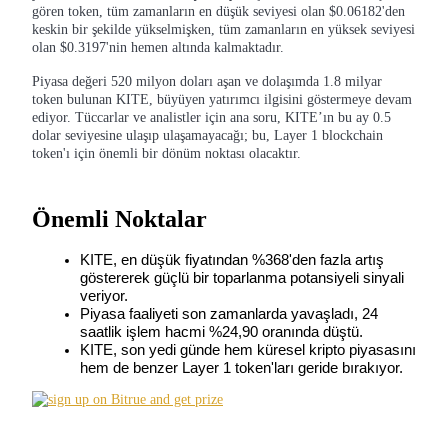
gören token, tüm zamanların en düşük seviyesi olan $0.06182'den
keskin bir şekilde yükselmişken, tüm zamanların en yüksek seviyesi
olan $0.3197'nin hemen altında kalmaktadır.
Piyasa değeri 520 milyon doları aşan ve dolaşımda 1.8 milyar
COIN-M Vadeli İşlemleri
token bulunan KITE, büyüyen yatırımcı ilgisini göstermeye devam
ediyor. Tüccarlar ve analistler için ana soru, KITE’ın bu ay 0.5
Kripto Para Vadeli İşlemleri
dolar seviyesine ulaşıp ulaşamayacağı; bu, Layer 1 blockchain
token'ı için önemli bir dönüm noktası olacaktır.
TradFi
Önemli Noktalar
Hisse senetleri, döviz, değerli metaller ve emtia türevleri
KITE, en düşük fiyatından %368'den fazla artış 
göstererek güçlü bir toparlanma potansiyeli sinyali 
veriyor.
Piyasa faaliyeti son zamanlarda yavaşladı, 24 
saatlik işlem hacmi %24,90 oranında düştü.
KITE, son yedi günde hem küresel kripto piyasasını 
hem de benzer Layer 1 token'ları geride bırakıyor.
USDC Vadeli İşlemleri