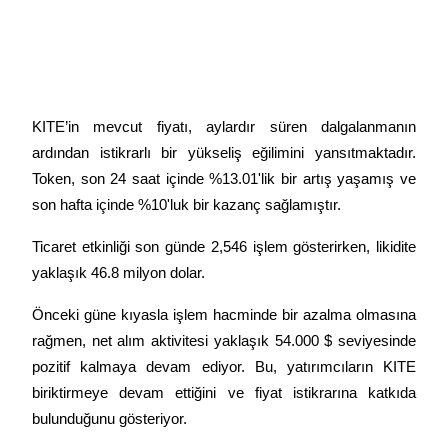
Kopya Tüccarı Olun
Kâr paylaşımı ve kopya ticaret komisyonlarının tadını çıkarın
KITE’in mevcut fiyatı, aylardır süren dalgalanmanın 
ardından istikrarlı bir yükseliş eğilimini yansıtmaktadır. 
Token, son 24 saat içinde %13.01'lik bir artış yaşamış ve 
son hafta içinde %10'luk bir kazanç sağlamıştır.
Ticaret etkinliği son günde 2,546 işlem gösterirken, likidite 
Bilgi
yaklaşık 46.8 milyon dolar.
Ticaret bilgileri vb. dahil olmak üzere büyük veri analizi.
Önceki güne kıyasla işlem hacminde bir azalma olmasına 
rağmen, net alım aktivitesi yaklaşık 54.000 $ seviyesinde 
pozitif kalmaya devam ediyor. Bu, yatırımcıların KITE 
biriktirmeye devam ettiğini ve fiyat istikrarına katkıda 
bulunduğunu gösteriyor.