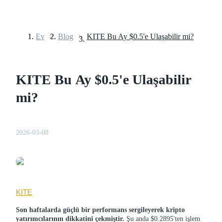
Ev
>
Blog
>
KITE Bu Ay $0.5'e Ulaşabilir mi?
Vadeli İşlemler
KITE Bu Ay $0.5'e Ulaşabilir
mi?
2026-03-08
USDT Vadeli İşlemleri
Teminat olarak USDT kullanan vadeli işlemler
KITE
Son haftalarda güçlü bir performans sergileyerek kripto
yatırımcılarının dikkatini çekmiştir.
Şu anda $0.2895'ten işlem