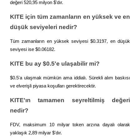
değeri 520,95 milyon $'dır.
KITE için tüm zamanların en yüksek ve en 
düşük seviyeleri nedir?
Otomatik Yatırım
Uzun vadeli kâr ve esnek çıkarlar elde edin
Tüm zamanların en yüksek seviyesi $0.3197, en düşük 
seviyesi ise $0.06182.
KITE bu ay $0.5'e ulaşabilir mi?
$0.5'a ulaşmak mümkün ama iddialı. Sürekli alım baskısı 
ve elverişli piyasa koşulları gerektirecektir.
KITE'ın tamamen seyreltilmiş değeri 
Stake Etmeyi Öğrenin
nedir?
Pasif gelir kazanma hakkında bilgi edinin
Bitrue
AI
FDV, maksimum 10 milyar token arzına dayalı olarak 
yaklaşık 2,89 milyar $'dır.