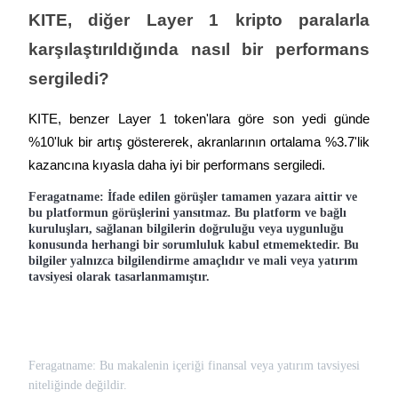
KITE, diğer Layer 1 kripto paralarla 
karşılaştırıldığında nasıl bir performans 
sergiledi?
Bitrue Ortakları
KITE, benzer Layer 1 token'lara göre son yedi günde 
%10'luk bir artış göstererek, akranlarının ortalama %3.7'lik 
kazancına kıyasla daha iyi bir performans sergiledi.
Feragatname: İfade edilen görüşler tamamen yazara aittir ve
bu platformun görüşlerini yansıtmaz. Bu platform ve bağlı
kuruluşları, sağlanan bilgilerin doğruluğu veya uygunluğu
konusunda herhangi bir sorumluluk kabul etmemektedir. Bu
bilgiler yalnızca bilgilendirme amaçlıdır ve mali veya yatırım
tavsiyesi olarak tasarlanmamıştır.
Bitrue İş Ortağı
Kullanıcı başına %65'e kadar komisyon!
Feragatname: Bu makalenin içeriği finansal veya yatırım tavsiyesi
niteliğinde değildir.