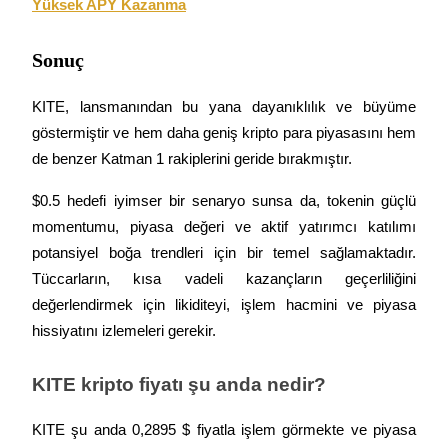
Yüksek APY Kazanma
Sonuç
BTR Kilitleme
BTR sahiplerine özel yatırımlar
KITE, lansmanından bu yana dayanıklılık ve büyüme 
göstermiştir ve hem daha geniş kripto para piyasasını hem 
de benzer Katman 1 rakiplerini geride bırakmıştır.
$0.5 hedefi iyimser bir senaryo sunsa da, tokenin güçlü 
momentumu, piyasa değeri ve aktif yatırımcı katılımı 
potansiyel boğa trendleri için bir temel sağlamaktadır. 
Tüccarların, kısa vadeli kazançların geçerliliğini 
Krediler
değerlendirmek için likiditeyi, işlem hacmini ve piyasa 
hissiyatını izlemeleri gerekir.
Kripto destekli borçlanma hizmeti
KITE kripto fiyatı şu anda nedir?
KITE şu anda 0,2895 $ fiyatla işlem görmekte ve piyasa 