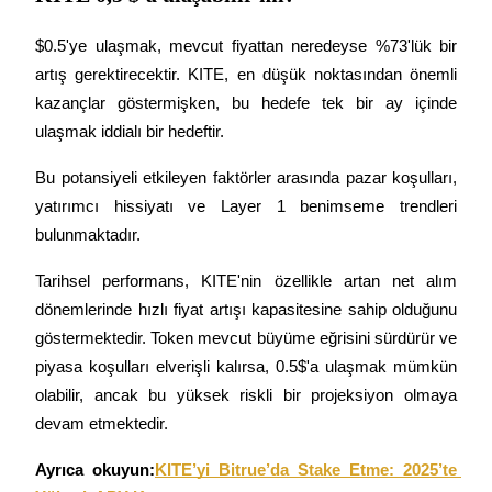
Staking
$0.5'ye ulaşmak, mevcut fiyattan neredeyse %73'lük bir 
artış gerektirecektir. KITE, en düşük noktasından önemli 
Yüksek getiri ve anında erişim
kazançlar göstermişken, bu hedefe tek bir ay içinde 
ulaşmak iddialı bir hedeftir.
Bu potansiyeli etkileyen faktörler arasında pazar koşulları, 
yatırımcı hissiyatı ve Layer 1 benimseme trendleri 
bulunmaktadır.
Tarihsel performans, KITE'nin özellikle artan net alım 
Launchpool
dönemlerinde hızlı fiyat artışı kapasitesine sahip olduğunu 
Popüler token'lar kazanmak için esnek staking
göstermektedir. Token mevcut büyüme eğrisini sürdürür ve 
piyasa koşulları elverişli kalırsa, 0.5$'a ulaşmak mümkün 
olabilir, ancak bu yüksek riskli bir projeksiyon olmaya 
devam etmektedir.
Ayrıca okuyun:
KITE’yi Bitrue’da Stake Etme: 2025’te 