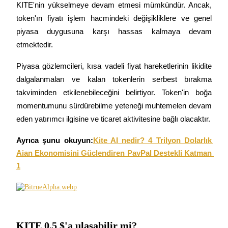
KITE'nin yükselmeye devam etmesi mümkündür. Ancak, 
token'ın fiyatı işlem hacmindeki değişikliklere ve genel 
Kazan
piyasa duygusuna karşı hassas kalmaya devam 
etmektedir.
Piyasa gözlemcileri, kısa vadeli fiyat hareketlerinin likidite 
dalgalanmaları ve kalan tokenlerin serbest bırakma 
takviminden etkilenebileceğini belirtiyor. Token'in boğa 
momentumunu sürdürebilme yeteneği muhtemelen devam 
eden yatırımcı ilgisine ve ticaret aktivitesine bağlı olacaktır.
Power Piggy
Ayrıca şunu okuyun:
Kite AI nedir? 4 Trilyon Dolarlık 
Günlük rekabetçi ödüller kazanın
Ajan Ekonomisini Güçlendiren PayPal Destekli Katman 
1
KITE 0,5 $'a ulaşabilir mi?