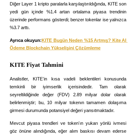
Diğer Layer 1 kripto paralarla karşılaştırıldığında, KITE son 
yedi gün içinde %1.4 artan ortalama piyasa trendinin 
Rehber
üzerinde performans gösterdi; benzer tokenlar ise yalnızca 
Vadeli İşlemler Başlangıç Kılavuzu
%3.7 arttı.
Ayrıca okuyun:
KITE Bugün Neden %15 Artmış? Kite AI 
Ödeme Blockchain Yükselişini Çözümleme
KITE Fiyat Tahmini
Analistler, KITE'in kısa vadeli beklentileri konusunda 
Ticaret stratejileri
temkinli bir iyimserlik içerisindedir. Tam olarak 
seyreltildiğinde değer (FDV) 2.89 milyar dolar olarak 
Nasıl kârlı kalabileceğinizi öğrenin
belirlenmiştir; bu, 10 milyar tokenın tamamen dolaşıma 
girmesi durumunda potansiyel değeri yansıtmaktadır.
Mevcut piyasa trendleri ve token'ın yukarı yönlü ivmesi 
göz önüne alındığında, eğer alım baskısı devam ederse 