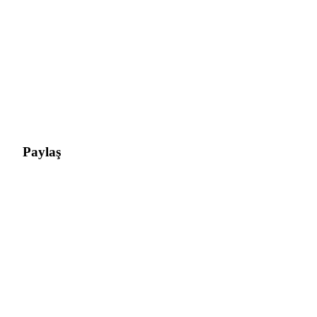
Giriş yap
Üye ol
Paylaş