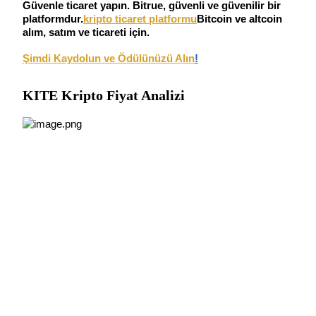
Güvenle ticaret yapın. Bitrue, güvenli ve güvenilir bir
USDC'yi teminat olarak kullanan vadeli işlemler
platformdur.
kripto ticaret platformu
Bitcoin ve altcoin
alım, satım ve ticareti için.
Şimdi Kaydolun ve Ödülünüzü Alın
!
KITE Kripto Fiyat Analizi
Kopya Ticaret
En iyi traderlarla güçlerinizi birleştirin