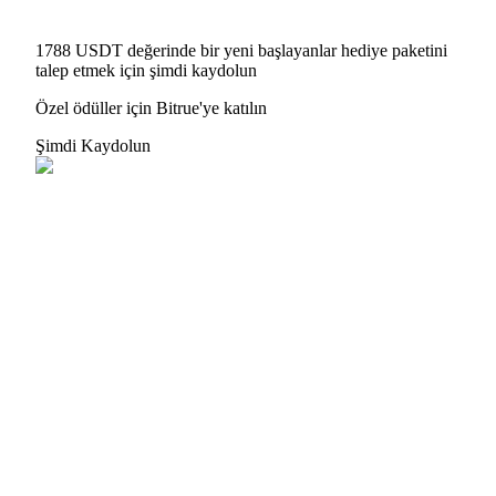
1788 USDT değerinde bir yeni başlayanlar hediye paketini
talep etmek için şimdi kaydolun
Özel ödüller için Bitrue'ye katılın
Yönlendirme
Şimdi Kaydolun
Arkadaşını davet et, nakit ödüller kazan
BTC Welcome Rewards
BTC Welcome Rewards