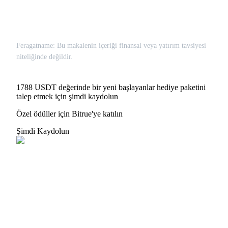
Feragatname: Bu makalenin içeriği finansal veya yatırım tavsiyesi
niteliğinde değildir.
1788 USDT değerinde bir yeni başlayanlar hediye paketini
talep etmek için şimdi kaydolun
Özel ödüller için Bitrue'ye katılın
Şimdi Kaydolun