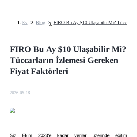
Ev
>
Blog
>
Vadeli İşlemler
FIRO Bu Ay $10 Ulaşabilir Mi?
Tüccarların İzlemesi Gereken
Fiyat Faktörleri
USDT Vadeli İşlemleri
2026-05-18
Teminat olarak USDT kullanan vadeli işlemler
Siz Ekim 2023'e kadar veriler üzerinde eğitim 