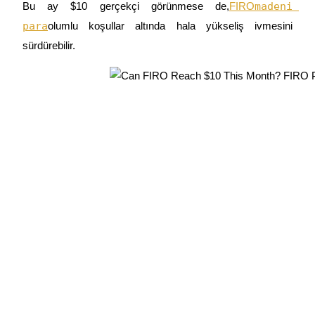
madeni 
Bu ay $10 gerçekçi görünmese de,
FIRO
para
olumlu koşullar altında hala yükseliş ivmesini 
sürdürebilir.
Yönlendirme
Arkadaşını davet et, nakit ödüller kazan
BTC Welcome Rewards
BTC Welcome Rewards
Deposit & Trade BTC to Share 25000 USDT prize pool!