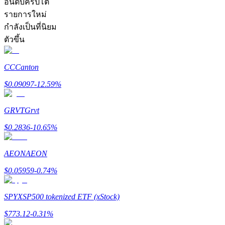
อันดับคริปโต
รายการใหม่
กำลังเป็นที่นิยม
ตัวขึ้น
CC
Canton
เป็นเทรดเดอร์คัดลอก
$
0.09097
-12.59
%
เพลิดเพลินกับการแบ่งปันผลกำไรและค่าคอมมิชชั่นการคั
GRVT
Grvt
$
0.2836
-10.65
%
AEON
AEON
$
0.05959
-0.74
%
ข้อมูล
SPYX
SP500 tokenized ETF (xStock)
$
773.12
-0.31
%
การวิเคราะห์ข้อมูลขนาดใหญ่ รวมถึงข้อมูลการค้า ฯลฯ