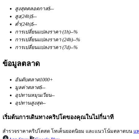
สูงสุดตลอดกาล
$
--
สูง
(24h)
$
--
ต่ำ
(24h)
$
--
การเปลี่ยนแปลงราคา
(1h)
--
%
การเปลี่ยนแปลงราคา
(24h)
--
%
การเปลี่ยนแปลงราคา
(7d)
--
%
ฟิวเจอร์ส COIN-M
ข้อมูลตลาด
ฟิวเจอร์สสกุลเงินดิจิทัล
อันดับตลาด
1000+
TradFi
มูลค่าตลาด
$
--
อุปทานหมุนเวียน
--
อนุพันธ์ของหุ้น ฟอเร็กซ์ โลหะมีค่า และสินค้าโภคภัณฑ์
อุปทานสูงสุด
--
เริ่มต้นการเดินทางคริปโตของคุณในไม่กี่นาที
สำรวจราคาคริปโตสด โทเค็นยอดนิยม และแนวโน้มตลาดบน
แพ