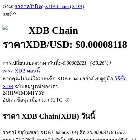
บ้าน
>
ราคาคริปโต
>
XDB Chain
(XDB)
แชร์
XDB Chain
ราคา
XDB
/USD: $
0.00008118
ฟิวเจอร์ส
การเปลี่ยนแปลงราคาวันนี้
:
-0.00002821
（
-53.26
%）
เทรด XDB ตอนนี้
หากคุณไม่แน่ใจว่าจะซื้อ XDB Chain อย่างไร ดูคู่มือ
วิธีซื้อ
XDB
ฉบับสมบูรณ์ของเรา
24H
1W
1M
3M
1Y
3Y
อัปเดตข้อมูลเมื่อ เวลา (UTC+8)
ฟิวเจอร์ส USDT
ราคา XDB Chain(XDB) วันนี้
ฟิวเจอร์สที่ใช้ USDT เป็นหลักประกัน
ราคาปัจจุบันของ XDB Chain(XDB) คือ
$0.00008118 USD