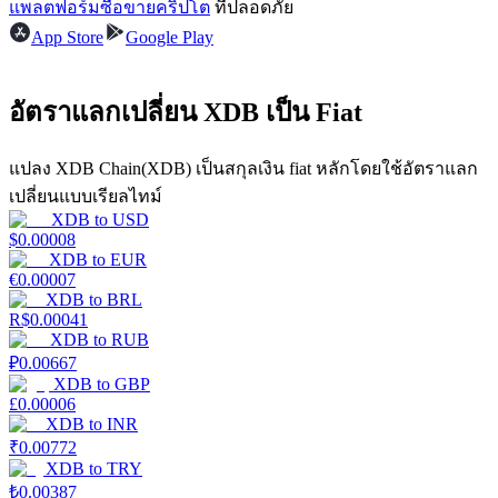
แพลตฟอร์มซื้อขายคริปโต
ที่ปลอดภัย
App Store
Google Play
รับรางวัลการแข่งขันทุกวัน
อัตราแลกเปลี่ยน XDB เป็น Fiat
แปลง XDB Chain(XDB) เป็นสกุลเงิน fiat หลักโดยใช้อัตราแลก
เปลี่ยนแบบเรียลไทม์
XDB
to
USD
$
0.00008
XDB
to
EUR
การปักหลัก
€
0.00007
XDB
to
BRL
R$
0.00041
ผลตอบแทนสูงและเข้าถึงได้ทันที
XDB
to
RUB
₽
0.00667
XDB
to
GBP
£
0.00006
XDB
to
INR
₹
0.00772
XDB
to
TRY
₺
0.00387