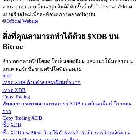
การวิเคราะห์ข้อมูลขนาดใหญ่ รวมถึงข้อมูลการค้า ฯลฯ
จากตลาดแลกเปลี่ยนสกุลเงินดิจิทัลชั้นนำทั่วโลก ราคาอัปเดต
แบบเรียลไทม์เพื่อสะท้อนสภาวตลาดปัจจุบัน
Official Website
สิ่งที่คุณสามารถทำได้ด้วย $XDB บน
Bitrue
สำรวจราคาคริปโตสด โทเค็นยอดนิยม และแนวโน้มตลาดบน
แนะนำ
แพลตฟอร์มซื้อขายคริปโตที่ปลอดภัย
Spot
คู่มือเริ่มต้นฟิวเจอร์ส
เทรด XDB ด้วยค่าธรรมเนียมต่ำมาก
เทรด XDB
Copy Trading
คัดลอกการเทรดจากเทรดเดอร์ XDB ยอดนิยมเพื่อกำไรระยะ
ยาว
Copy Trading XDB
ซื้อ XDB
ซื้อ XDB บน Bitrue โดยใช้บัตรเครดิต/เดบิต การโอนเงินผ่าน