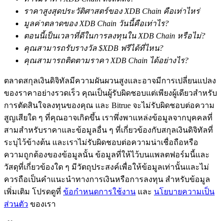
ราคาสูงสุดประวัติศาสตร์ของ XDB Chain คือเท่าไหร่
มูลค่าตลาดของ XDB Chain วันนี้คือเท่าไร?
ตอนนี้เป็นเวลาที่ดีในการลงทุนใน XDB Chain หรือไม่?
คุณสามารถรับรางวัล $XDB ฟรีได้ที่ไหน?
เงินกู้
คุณสามารถติดตามราคา XDB Chain ได้อย่างไร?
บริการยืมเงินที่ได้รับการสนับสนุนจาก Crypto
ตลาดสกุลเงินดิจิทัลมีความผันผวนสูงและอาจมีการเปลี่ยนแปลง
ของราคาอย่างรวดเร็ว คุณเป็นผู้รับผิดชอบแต่เพียงผู้เดียวสำหรับ
การตัดสินใจลงทุนของคุณ และ Bitrue จะไม่รับผิดชอบต่อความ
สูญเสียใด ๆ ที่คุณอาจเกิดขึ้น เราพึ่งพาแหล่งข้อมูลจากบุคคลที่
สามสำหรับราคาและข้อมูลอื่น ๆ ที่เกี่ยวข้องกับสกุลเงินดิจิทัลที่
ระบุไว้ข้างต้น และเราไม่รับผิดชอบต่อความน่าเชื่อถือหรือ
ความถูกต้องของข้อมูลนั้น ข้อมูลที่ให้ไว้บนแพลตฟอร์มนี้และ
วัสดุที่เกี่ยวข้องใด ๆ มีวัตถุประสงค์เพื่อให้ข้อมูลเท่านั้นและไม่
ลงทุนอัตโนมัติ
ควรถือเป็นคำแนะนำทางการเงินหรือการลงทุน สำหรับข้อมูล
เพิ่มเติม โปรดดูที่
ข้อกำหนดการใช้งาน
และ
นโยบายความเป็น
คว้าผลกำไรระยะยาวและผลประโยชน์ที่ยืดหยุ่น
ส่วนตัว
ของเรา