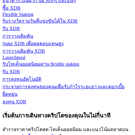
ธนาคาร เงินฝาก fiat SEPA และอื่นๆ
กลยุทธ์การซื้อขาย
ซื้อ XDB
Flexible Staking
เรียนรู้วิธีการรักษาผลกำไร
รับรางวัลรายวันที่แข่งขันได้ใน XDB
รับ XDB
การวางเดิมพัน
Stake XDB เพื่อผลตอบแทนสูง
การวางเดิมพัน XDB
Launchpool
รับโทเค็นยอดนิยมผ่าน flexible staking
ได้รับ
รับ XDB
การลงทุนอัตโนมัติ
กระจายการลงทุนของคุณเพื่อรับกำไรระยะยาวและดอกเบี้ย
ยืดหยุ่น
ลงทุน XDB
เริ่มต้นการเดินทางคริปโตของคุณในไม่กี่นาที
สำรวจราคาคริปโตสด โทเค็นยอดนิยม และแนวโน้มตลาดบน
พาวเวอร์พิกกี้