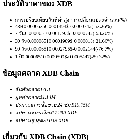
ประวัติราคาของ XDB
การเปรียบเทียบวันที่
ต่ำ
สูง
การเปลี่ยนแปลงจำนวน
(%)
ฟิวเจอร์ส USDC
48H
0.0000635
0.0001393
$
-0.0000742
(
-53.26
%)
7 วัน
0.0000651
0.0001393
$
-0.0000742
(
-53.26
%)
ฟิวเจอร์สที่ใช้ USDC เป็นหลักประกัน
30 วัน
0.0000651
0.0001989
$
-0.000018
(
-21.66
%)
90 วัน
0.0000651
0.0002795
$
-0.0002144
(
-76.7
%)
1 ปี
0.0000651
0.0009599
$
-0.0005447
(
-89.32
%)
ข้อมูลตลาด XDB Chain
อันดับตลาด
1783
มูลค่าตลาด
$
1.14M
คัดลอกการซื้อขาย
ปริมาณการซื้อขาย 24 ชม.
$
10.75M
อุปทานหมุนเวียน
17.20B
XDB
เข้าร่วมกับเทรดเดอร์ชั้นนำ
อุปทานสูงสุด
20.00B
XDB
เกี่ยวกับ XDB Chain (XDB)