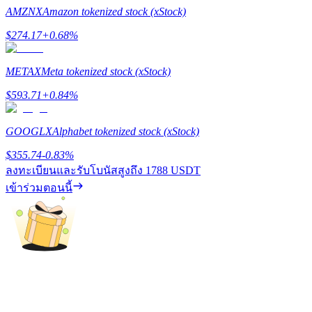
AMZNX
Amazon tokenized stock (xStock)
$
274.17
+
0.68
%
Exclusive for BitMart Users
METAX
Meta tokenized stock (xStock)
Register & Trade to Win 500,000 USDT
$
593.71
+
0.84
%
GOOGLX
Alphabet tokenized stock (xStock)
Precious Metals Trading Carnival
$
355.74
-0.83
%
Trade Gold & Silver · 33,333 USDT Bonus
ลงทะเบียนและรับโบนัสสูงถึง
1788 USDT
เข้าร่วมตอนนี้
USDT New User Exclusive 10% APR
USDT Flexible Staking | Daily Rewards
BTC New User Exclusive: 6.5% APR