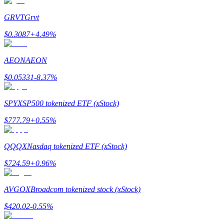
เชิญเพื่อนเพื่อรับรางวัลเงินสด
GRVT
Grvt
BTC Welcome Rewards
$
0.3087
+
4.49
%
AEON
AEON
$
0.05331
-8.37
%
SPYX
SP500 tokenized ETF (xStock)
$
777.79
+
0.55
%
QQQX
Nasdaq tokenized ETF (xStock)
BTC Welcome Rewards
$
724.59
+
0.96
%
Deposit & Trade BTC to Share 25000 USDT prize pool!
AVGOX
Broadcom tokenized stock (xStock)
$
420.02
-0.55
%
Deposit CASHCAT & Win
Share 500000 CASHCAT prize pool