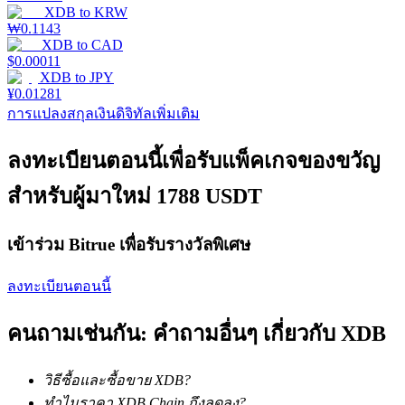
XDB
to
KRW
₩
0.1143
XDB
to
CAD
Launchpool
$
0.00011
XDB
to
JPY
การเซ้งแบบยืดหยุ่นเพื่อรับโทเคนยอดนิยม
¥
0.01281
การแปลงสกุลเงินดิจิทัลเพิ่มเติม
ลงทะเบียนตอนนี้เพื่อรับแพ็คเกจของขวัญ
สำหรับผู้มาใหม่ 1788 USDT
เข้าร่วม Bitrue เพื่อรับรางวัลพิเศษ
การล็อค BTR
ลงทะเบียนตอนนี้
การลงทุนพิเศษสำหรับผู้ถือ BTR
คนถามเช่นกัน: คำถามอื่นๆ เกี่ยวกับ XDB
วิธีซื้อและซื้อขาย XDB?
ทำไมราคา XDB Chain ถึงลดลง?