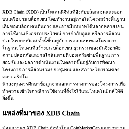
XDB Chain (XDB) เป็นโทเคนดิจิทัลที่อิงกับบล็อกเชนและออก
บนเครือข่าย บล็อกเชน โดยทำงานอยู่ภายในโครงสร้างพื้นฐาน
เดิมของบล็อกเชนต้นทาง และอาจมีบทบาทได้หลากหลาย เช่น
การใช้งานเชิงอรรถประโยชน์ การกำกับดูแล หรือการมีส่วน
เป็นเทรดเดอร์คัดลอก
ร่วมในระบบนิเวศ ทั้งนี้ขึ้นอยู่กับการออกแบบของโครงการ.
ในฐานะโทเคนที่สร้างบน บล็อกเชน ธุรกรรมของมันจึงอาศัย
เพลิดเพลินกับการแบ่งปันผลกำไรและค่าคอมมิชชั่นการคัด
ความปลอดภัยและกลไกฉันทามติของเครือข่ายพื้นฐาน การ
ลอกการซื้อขาย
ยอมรับและผลการดำเนินงานในตลาดขึ้นอยู่กับการพัฒนา
โครงการ การมีส่วนร่วมของชุมชน และสภาวะโดยรวมของ
ตลาดคริปโต.
นักลงทุนควรศึกษาข้อมูลจากเอกสารทางการของโครงการเพื่อ
ทำความเข้าใจกรณีการใช้งานที่ตั้งใจไว้และโทเคโนมิกส์ให้ดี
ยิ่งขึ้น
แหล่งที่มาของ XDB Chain
ข้อมูล
ข้อมูลราคา XDB Chain จัดทำโดย CoinMarketCap และรวบรวม