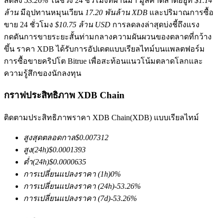
ลดลง
53.26%
ในช่วง 24 ชั่วโมงที่ผ่านมา มูลค่าตลาดอยู่ที่
$1.14
ล้าน
มีอุปทานหมุนเวียน
17.20 พันล้าน XDB
และปริมาณการซื้อ
ขาย 24 ชั่วโมง
$10.75 ล้าน USD
การลดลงล่าสุดบ่งชี้ถึงแรง
กดดันการขายระยะสั้นท่ามกลางความผันผวนของตลาดที่กว้าง
ขึ้น ราคา XDB ได้รับการอัปเดตแบบเรียลไทม์บนแพลตฟอร์ม
การซื้อขายคริปโต Bitrue เพื่อสะท้อนแนวโน้มตลาดโลกและ
ความรู้สึกของนักลงทุน
ฟิวเจอร์ส COIN-M
กราฟประสิทธิภาพ XDB Chain
ฟิวเจอร์สสกุลเงินดิจิทัล
ติดตามประสิทธิภาพราคา XDB Chain(XDB) แบบเรียลไทม์
TradFi
สูงสุดตลอดกาล
$
0.007312
สูง
(24h)
$
0.0001393
อนุพันธ์ของหุ้น ฟอเร็กซ์ โลหะมีค่า และสินค้าโภคภัณฑ์
ต่ำ
(24h)
$
0.0000635
การเปลี่ยนแปลงราคา
(1h)
0
%
การเปลี่ยนแปลงราคา
(24h)
-53.26
%
การเปลี่ยนแปลงราคา
(7d)
-53.26
%