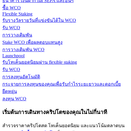
ธนาคาร เงินฝาก fiat SEPA และอื่นๆ
กลยุทธ์การซื้อขาย
ซื้อ WCO
Flexible Staking
เรียนรู้วิธีการรักษาผลกำไร
รับรางวัลรายวันที่แข่งขันได้ใน WCO
รับ WCO
การวางเดิมพัน
Stake WCO เพื่อผลตอบแทนสูง
การวางเดิมพัน WCO
Launchpool
รับโทเค็นยอดนิยมผ่าน flexible staking
ได้รับ
รับ WCO
การลงทุนอัตโนมัติ
กระจายการลงทุนของคุณเพื่อรับกำไรระยะยาวและดอกเบี้ย
ยืดหยุ่น
ลงทุน WCO
เริ่มต้นการเดินทางคริปโตของคุณในไม่กี่นาที
สำรวจราคาคริปโตสด โทเค็นยอดนิยม และแนวโน้มตลาดบน
พาวเวอร์พิกกี้