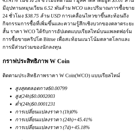
45.41%
ในช่วง 24 ชั่วโมงที่ผ่านมา มูลค่าตลาดอยู่ที่
$3.61 ล้าน
มีอุปทานหมุนเวียน
6.52 พันล้าน WCO
และปริมาณการซื้อขาย
24 ชั่วโมง
$38.75 ล้าน USD
การเคลื่อนไหวขาขึ้นสะท้อนถึง
กิจกรรมการซื้อที่เพิ่มขึ้นและความรู้สึกเชิงบวกของตลาดระยะ
สั้น ราคา WCO ได้รับการอัปเดตแบบเรียลไทม์บนแพลตฟอร์ม
การซื้อขายคริปโต Bitrue เพื่อสะท้อนแนวโน้มตลาดโลกและ
การมีส่วนร่วมของนักลงทุน
ฟิวเจอร์ส COIN-M
กราฟประสิทธิภาพ W Coin
ฟิวเจอร์สสกุลเงินดิจิทัล
ติดตามประสิทธิภาพราคา W Coin(WCO) แบบเรียลไทม์
TradFi
สูงสุดตลอดกาล
$
0.00799
สูง
(24h)
$
0.0002003
อนุพันธ์ของหุ้น ฟอเร็กซ์ โลหะมีค่า และสินค้าโภคภัณฑ์
ต่ำ
(24h)
$
0.0001231
การเปลี่ยนแปลงราคา
(1h)
0
%
การเปลี่ยนแปลงราคา
(24h)
+
45.41
%
การเปลี่ยนแปลงราคา
(7d)
+
45.18
%