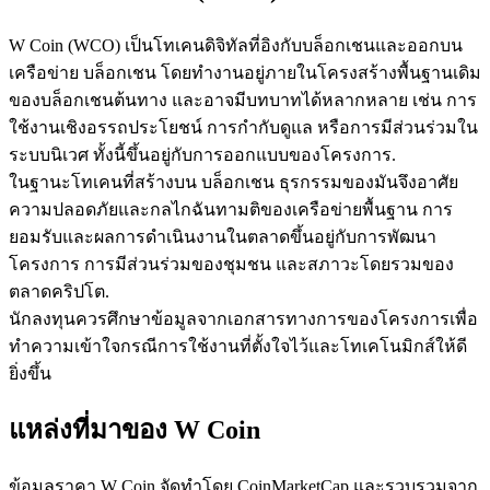
W Coin (WCO) เป็นโทเคนดิจิทัลที่อิงกับบล็อกเชนและออกบน
เครือข่าย บล็อกเชน โดยทำงานอยู่ภายในโครงสร้างพื้นฐานเดิม
ของบล็อกเชนต้นทาง และอาจมีบทบาทได้หลากหลาย เช่น การ
ใช้งานเชิงอรรถประโยชน์ การกำกับดูแล หรือการมีส่วนร่วมใน
เป็นเทรดเดอร์คัดลอก
ระบบนิเวศ ทั้งนี้ขึ้นอยู่กับการออกแบบของโครงการ.
ในฐานะโทเคนที่สร้างบน บล็อกเชน ธุรกรรมของมันจึงอาศัย
เพลิดเพลินกับการแบ่งปันผลกำไรและค่าคอมมิชชั่นการคัด
ความปลอดภัยและกลไกฉันทามติของเครือข่ายพื้นฐาน การ
ลอกการซื้อขาย
ยอมรับและผลการดำเนินงานในตลาดขึ้นอยู่กับการพัฒนา
โครงการ การมีส่วนร่วมของชุมชน และสภาวะโดยรวมของ
ตลาดคริปโต.
นักลงทุนควรศึกษาข้อมูลจากเอกสารทางการของโครงการเพื่อ
ทำความเข้าใจกรณีการใช้งานที่ตั้งใจไว้และโทเคโนมิกส์ให้ดี
ยิ่งขึ้น
แหล่งที่มาของ W Coin
ข้อมูล
ข้อมูลราคา W Coin จัดทำโดย CoinMarketCap และรวบรวมจาก