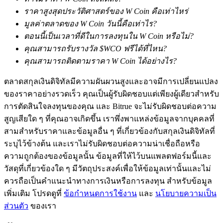
ราคาสูงสุดประวัติศาสตร์ของ W Coin คือเท่าไหร่
มูลค่าตลาดของ W Coin วันนี้คือเท่าไร?
ตอนนี้เป็นเวลาที่ดีในการลงทุนใน W Coin หรือไม่?
คุณสามารถรับรางวัล $WCO ฟรีได้ที่ไหน?
เงินกู้
คุณสามารถติดตามราคา W Coin ได้อย่างไร?
บริการยืมเงินที่ได้รับการสนับสนุนจาก Crypto
ตลาดสกุลเงินดิจิทัลมีความผันผวนสูงและอาจมีการเปลี่ยนแปลง
ของราคาอย่างรวดเร็ว คุณเป็นผู้รับผิดชอบแต่เพียงผู้เดียวสำหรับ
การตัดสินใจลงทุนของคุณ และ Bitrue จะไม่รับผิดชอบต่อความ
สูญเสียใด ๆ ที่คุณอาจเกิดขึ้น เราพึ่งพาแหล่งข้อมูลจากบุคคลที่
สามสำหรับราคาและข้อมูลอื่น ๆ ที่เกี่ยวข้องกับสกุลเงินดิจิทัลที่
ระบุไว้ข้างต้น และเราไม่รับผิดชอบต่อความน่าเชื่อถือหรือ
ความถูกต้องของข้อมูลนั้น ข้อมูลที่ให้ไว้บนแพลตฟอร์มนี้และ
วัสดุที่เกี่ยวข้องใด ๆ มีวัตถุประสงค์เพื่อให้ข้อมูลเท่านั้นและไม่
ลงทุนอัตโนมัติ
ควรถือเป็นคำแนะนำทางการเงินหรือการลงทุน สำหรับข้อมูล
เพิ่มเติม โปรดดูที่
ข้อกำหนดการใช้งาน
และ
นโยบายความเป็น
คว้าผลกำไรระยะยาวและผลประโยชน์ที่ยืดหยุ่น
ส่วนตัว
ของเรา