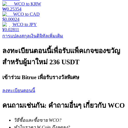
WCO
to
KRW
₩
0.25354
WCO
to
CAD
Launchpool
$
0.00024
WCO
to
JPY
การเซ้งแบบยืดหยุ่นเพื่อรับโทเคนยอดนิยม
¥
0.02811
การแปลงสกุลเงินดิจิทัลเพิ่มเติม
ลงทะเบียนตอนนี้เพื่อรับแพ็คเกจของขวัญ
สำหรับผู้มาใหม่ 236 USDT
เข้าร่วม Bitrue เพื่อรับรางวัลพิเศษ
การล็อค BTR
ลงทะเบียนตอนนี้
การลงทุนพิเศษสำหรับผู้ถือ BTR
คนถามเช่นกัน: คำถามอื่นๆ เกี่ยวกับ WCO
วิธีซื้อและซื้อขาย WCO?
ทำไมราคา W Coin ถึงลดลง?