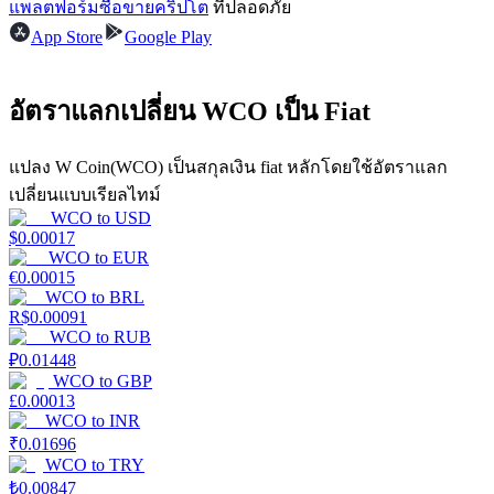
แพลตฟอร์มซื้อขายคริปโต
ที่ปลอดภัย
App Store
Google Play
รับรางวัลการแข่งขันทุกวัน
อัตราแลกเปลี่ยน WCO เป็น Fiat
แปลง W Coin(WCO) เป็นสกุลเงิน fiat หลักโดยใช้อัตราแลก
เปลี่ยนแบบเรียลไทม์
WCO
to
USD
$
0.00017
WCO
to
EUR
การปักหลัก
€
0.00015
WCO
to
BRL
R$
0.00091
ผลตอบแทนสูงและเข้าถึงได้ทันที
WCO
to
RUB
₽
0.01448
WCO
to
GBP
£
0.00013
WCO
to
INR
₹
0.01696
WCO
to
TRY
₺
0.00847