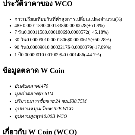
ประวัติราคาของ WCO
การเปรียบเทียบวันที่
ต่ำ
สูง
การเปลี่ยนแปลงจำนวน
(%)
ฟิวเจอร์ส USDC
48H
0.0001189
0.0001838
$
0.0000628
(
+
51.9
%)
7 วัน
0.0001158
0.0001806
$
0.0000572
(
+
45.18
%)
ฟิวเจอร์สที่ใช้ USDC เป็นหลักประกัน
30 วัน
0.0000901
0.0001806
$
0.0000615
(
+
50.28
%)
90 วัน
0.0000901
0.0002217
$
-0.0000379
(
-17.09
%)
1 ปี
0.0000901
0.001909
$
-0.0001486
(
-44.7
%)
ข้อมูลตลาด W Coin
อันดับตลาด
1470
มูลค่าตลาด
$
3.61M
คัดลอกการซื้อขาย
ปริมาณการซื้อขาย 24 ชม.
$
38.75M
อุปทานหมุนเวียน
6.52B
WCO
เข้าร่วมกับเทรดเดอร์ชั้นนำ
อุปทานสูงสุด
10.00B
WCO
เกี่ยวกับ W Coin (WCO)