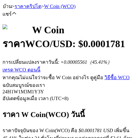
บ้าน
>
ราคาคริปโต
>
W Coin
(WCO)
แชร์
W Coin
ราคา
WCO
/USD: $
0.0001781
ฟิวเจอร์ส
การเปลี่ยนแปลงราคาวันนี้
:
+0.00005561
（
45.41
%）
เทรด WCO ตอนนี้
หากคุณไม่แน่ใจว่าจะซื้อ W Coin อย่างไร ดูคู่มือ
วิธีซื้อ WCO
ฉบับสมบูรณ์ของเรา
24H
1W
1M
3M
1Y
3Y
อัปเดตข้อมูลเมื่อ เวลา (UTC+8)
ฟิวเจอร์ส USDT
ราคา W Coin(WCO) วันนี้
ฟิวเจอร์สที่ใช้ USDT เป็นหลักประกัน
ราคาปัจจุบันของ W Coin(WCO) คือ
$0.0001781 USD
เพิ่มขึ้น