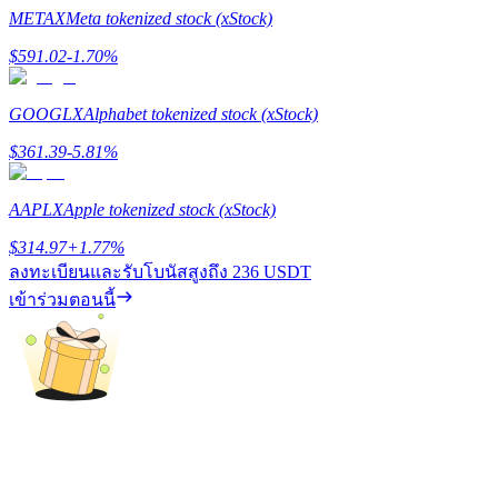
METAX
Meta tokenized stock (xStock)
$
591.02
-1.70
%
Precious Metals Trading Carnival
GOOGLX
Alphabet tokenized stock (xStock)
Trade Gold & Silver · 33,333 USDT Bonus
$
361.39
-5.81
%
AAPLX
Apple tokenized stock (xStock)
USDT New User Exclusive 10% APR
$
314.97
+
1.77
%
USDT Flexible Staking | Daily Rewards
ลงทะเบียนและรับโบนัสสูงถึง
236 USDT
เข้าร่วมตอนนี้
New Listing Futures Fest
Trade New Futures, Win 200,000 USDT
Crypto World Cup 2026: Grand Finale