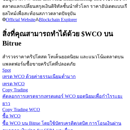
การวิเคราะห์ข้อมูลขนาดใหญ่ รวมถึงข้อมูลการค้า ฯลฯ
ตลาดแลกเปลี่ยนสกุลเงินดิจิทัลชั้นนำทั่วโลก ราคาอัปเดตแบบเรี
ยลไทม์เพื่อสะท้อนสภาวตลาดปัจจุบัน
Official Website
Blockchain Explorer
สิ่งที่คุณสามารถทำได้ด้วย $WCO บน
Bitrue
สำรวจราคาคริปโตสด โทเค็นยอดนิยม และแนวโน้มตลาดบน
แนะนำ
แพลตฟอร์มซื้อขายคริปโตที่ปลอดภัย
Spot
คู่มือเริ่มต้นฟิวเจอร์ส
เทรด WCO ด้วยค่าธรรมเนียมต่ำมาก
เทรด WCO
Copy Trading
คัดลอกการเทรดจากเทรดเดอร์ WCO ยอดนิยมเพื่อกำไรระยะ
ยาว
Copy Trading WCO
ซื้อ WCO
ซื้อ WCO บน Bitrue โดยใช้บัตรเครดิต/เดบิต การโอนเงินผ่าน