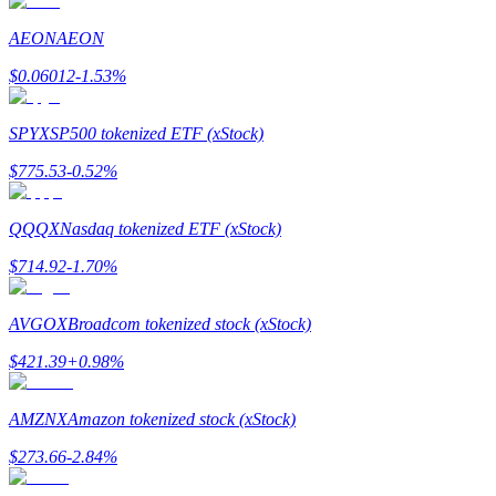
เชิญเพื่อนเพื่อรับรางวัลเงินสด
AEON
AEON
Deposit CASHCAT & Win
$
0.06012
-1.53
%
SPYX
SP500 tokenized ETF (xStock)
$
775.53
-0.52
%
QQQX
Nasdaq tokenized ETF (xStock)
$
714.92
-1.70
%
AVGOX
Broadcom tokenized stock (xStock)
Deposit CASHCAT & Win
$
421.39
+
0.98
%
Share 500000 CASHCAT prize pool
AMZNX
Amazon tokenized stock (xStock)
$
273.66
-2.84
%
Exclusive for BitMart Users
Register & Trade to Win 500,000 USDT