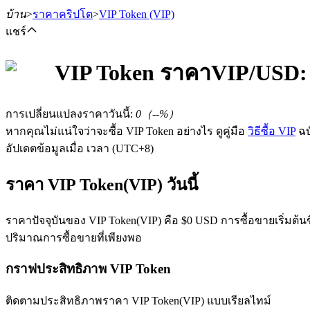
บ้าน
>
ราคาคริปโต
>
VIP Token
(VIP)
แชร์
VIP Token
ราคา
VIP
/USD:
ฟิวเจอร์ส
การเปลี่ยนแปลงราคาวันนี้
:
0
（
--
%）
หากคุณไม่แน่ใจว่าจะซื้อ VIP Token อย่างไร ดูคู่มือ
วิธีซื้อ VIP
ฉบ
อัปเดตข้อมูลเมื่อ เวลา (UTC+8)
ราคา VIP Token(VIP) วันนี้
ราคาปัจจุบันของ VIP Token(VIP) คือ $0 USD การซื้อขายเริ่มต้นข
ปริมาณการซื้อขายที่เพียงพอ
ฟิวเจอร์ส USDT
กราฟประสิทธิภาพ VIP Token
ฟิวเจอร์สที่ใช้ USDT เป็นหลักประกัน
ติดตามประสิทธิภาพราคา VIP Token(VIP) แบบเรียลไทม์