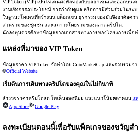
VIP Token (VIP) เป็นโทเคนดิจิทัลที่อิงกับบล็อกเชนและออกบ
งานเชิงอรรถประโยชน์ การกำกับดูแล หรือการมีส่วนร่วมในระบบน
ในฐานะโทเคนที่สร้างบน บล็อกเชน ธุรกรรมของมันจึงอาศัยคว
ส่วนร่วมของชุมชน และสภาวะโดยรวมของตลาดคริปโต.
ฟิวเจอร์ส USDC
นักลงทุนควรศึกษาข้อมูลจากเอกสารทางการของโครงการเพื่อทำควา
ฟิวเจอร์สที่ใช้ USDC เป็นหลักประกัน
แหล่งที่มาของ VIP Token
ข้อมูลราคา VIP Token จัดทำโดย CoinMarketCap และรวบรวมจากต
Official Website
เริ่มต้นการเดินทางคริปโตของคุณในไม่กี่นาที
สำรวจราคาคริปโตสด โทเค็นยอดนิยม และแนวโน้มตลาดบน
แพ
คัดลอกการซื้อขาย
App Store
Google Play
เข้าร่วมกับเทรดเดอร์ชั้นนำ
ลงทะเบียนตอนนี้เพื่อรับแพ็คเกจของขวัญสำ