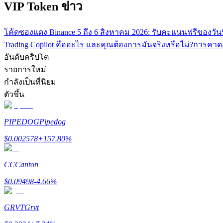
VIP Token ข่าว
โค้ดซองแดง Binance 5 ถึง 6 สิงหาคม 2026: รับคะแนนฟรีของวันน
Trading Copilot คืออะไร และคุณต้องการมันจริงหรือไม่?
การคาดก
อันดับคริปโต
รายการใหม่
กำลังเป็นที่นิยม
ตัวขึ้น
แนะนำ
คู่มือเริ่มต้นฟิวเจอร์ส
PIPEDOG
Pipedog
$
0.002578
+
157.80
%
CC
Canton
$
0.09498
-4.66
%
GRVT
Grvt
กลยุทธ์การซื้อขาย