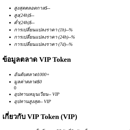
สูงสุดตลอดกาล
$
--
สูง
(24h)
$
--
ต่ำ
(24h)
$
--
การเปลี่ยนแปลงราคา
(1h)
--
%
การเปลี่ยนแปลงราคา
(24h)
--
%
การเปลี่ยนแปลงราคา
(7d)
--
%
ฟิวเจอร์ส COIN-M
ข้อมูลตลาด VIP Token
ฟิวเจอร์สสกุลเงินดิจิทัล
อันดับตลาด
1000+
TradFi
มูลค่าตลาด
$
0
0
อนุพันธ์ของหุ้น ฟอเร็กซ์ โลหะมีค่า และสินค้าโภคภัณฑ์
อุปทานหมุนเวียน
--
VIP
อุปทานสูงสุด
--
VIP
เกี่ยวกับ VIP Token (VIP)