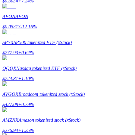
$
0.3034
+
7.24
%
เรียนรู้วิธีการรักษาผลกำไร
AEON
AEON
$
0.05313
-12.16
%
SPYX
SP500 tokenized ETF (xStock)
$
777.93
+
0.64
%
ได้รับ
QQQX
Nasdaq tokenized ETF (xStock)
$
724.81
+
1.10
%
AVGOX
Broadcom tokenized stock (xStock)
$
427.08
+
0.79
%
AMZNX
Amazon tokenized stock (xStock)
พาวเวอร์พิกกี้
$
276.94
+
1.25
%