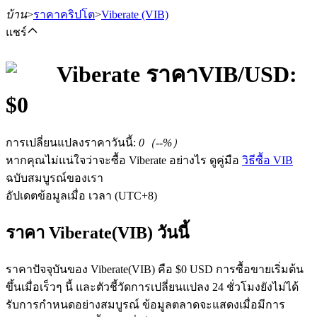
บ้าน
>
ราคาคริปโต
>
Viberate
(VIB)
แชร์
Viberate
ราคา
VIB
/USD:
$
0
ฟิวเจอร์ส
การเปลี่ยนแปลงราคาวันนี้
:
0
（
--
%）
หากคุณไม่แน่ใจว่าจะซื้อ Viberate อย่างไร ดูคู่มือ
วิธีซื้อ VIB
ฉบับสมบูรณ์ของเรา
อัปเดตข้อมูลเมื่อ เวลา (UTC+8)
ราคา Viberate(VIB) วันนี้
ฟิวเจอร์ส USDT
ราคาปัจจุบันของ Viberate(VIB) คือ $0 USD การซื้อขายเริ่มต้น
ฟิวเจอร์สที่ใช้ USDT เป็นหลักประกัน
ขึ้นเมื่อเร็วๆ นี้ และตัวชี้วัดการเปลี่ยนแปลง 24 ชั่วโมงยังไม่ได้
รับการกำหนดอย่างสมบูรณ์ ข้อมูลตลาดจะแสดงเมื่อมีการ