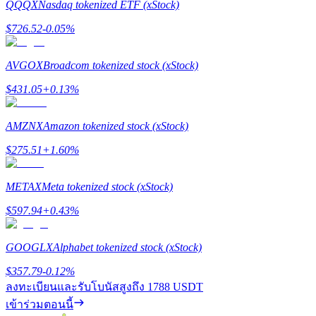
QQQX
Nasdaq tokenized ETF (xStock)
$
726.52
-0.05
%
Launchpool
การเซ้งแบบยืดหยุ่นเพื่อรับโทเคนยอดนิยม
AVGOX
Broadcom tokenized stock (xStock)
$
431.05
+
0.13
%
AMZNX
Amazon tokenized stock (xStock)
$
275.51
+
1.60
%
METAX
Meta tokenized stock (xStock)
$
597.94
+
0.43
%
การล็อค BTR
การลงทุนพิเศษสำหรับผู้ถือ BTR
GOOGLX
Alphabet tokenized stock (xStock)
$
357.79
-0.12
%
ลงทะเบียนและรับโบนัสสูงถึง
1788 USDT
เข้าร่วมตอนนี้