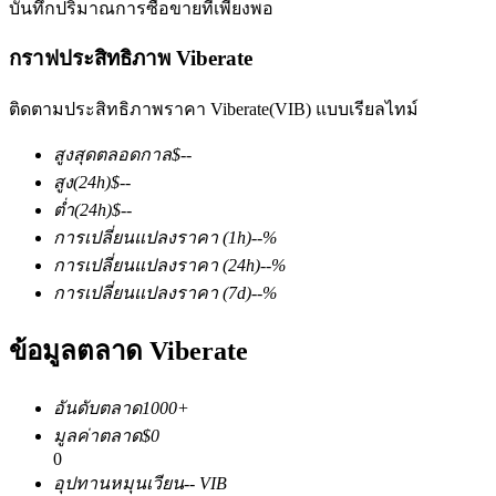
บันทึกปริมาณการซื้อขายที่เพียงพอ
กราฟประสิทธิภาพ Viberate
ติดตามประสิทธิภาพราคา Viberate(VIB) แบบเรียลไทม์
สูงสุดตลอดกาล
$
--
ฟิวเจอร์ส COIN-M
สูง
(24h)
$
--
ต่ำ
(24h)
$
--
ฟิวเจอร์สสกุลเงินดิจิทัล
การเปลี่ยนแปลงราคา
(1h)
--
%
การเปลี่ยนแปลงราคา
(24h)
--
%
การเปลี่ยนแปลงราคา
(7d)
--
%
TradFi
ข้อมูลตลาด Viberate
อนุพันธ์ของหุ้น ฟอเร็กซ์ โลหะมีค่า และสินค้าโภคภัณฑ์
อันดับตลาด
1000+
มูลค่าตลาด
$
0
0
อุปทานหมุนเวียน
--
VIB