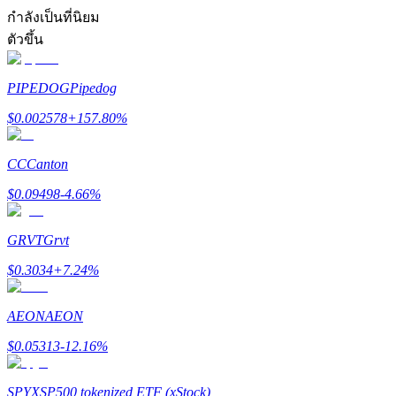
การวิเคราะห์ข้อมูลขนาดใหญ่ รวมถึงข้อมูลการค้า ฯลฯ
กำลังเป็นที่นิยม
ตัวขึ้น
PIPEDOG
Pipedog
$
0.002578
+
157.80
%
CC
Canton
แนะนำ
$
0.09498
-4.66
%
คู่มือเริ่มต้นฟิวเจอร์ส
GRVT
Grvt
$
0.3034
+
7.24
%
AEON
AEON
$
0.05313
-12.16
%
SPYX
SP500 tokenized ETF (xStock)