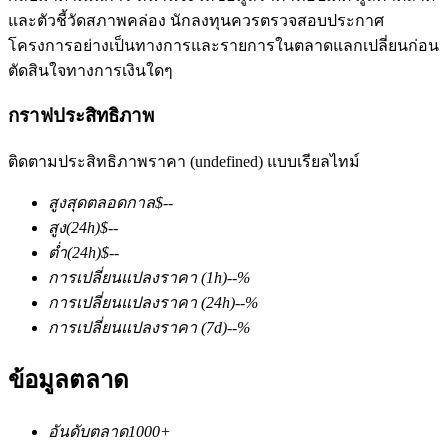
และตัวชี้วัดสภาพคล่อง นักลงทุนควรตรวจสอบประกาศ
โครงการอย่างเป็นทางการและรายการในตลาดแลกเปลี่ยนก่อน
ตัดสินใจทางการเงินใดๆ
กราฟประสิทธิภาพ
ติดตามประสิทธิภาพราคา (undefined) แบบเรียลไทม์
ฟิวเจอร์ส COIN-M
สูงสุดตลอดกาล
$
--
ฟิวเจอร์สสกุลเงินดิจิทัล
สูง
(24h)
$
--
ต่ำ
(24h)
$
--
การเปลี่ยนแปลงราคา
(1h)
--
%
TradFi
การเปลี่ยนแปลงราคา
(24h)
--
%
อนุพันธ์ของหุ้น ฟอเร็กซ์ โลหะมีค่า และสินค้าโภคภัณฑ์
การเปลี่ยนแปลงราคา
(7d)
--
%
ข้อมูลตลาด
อันดับตลาด
1000+