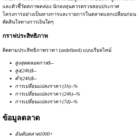
และตัวชี้วัดสภาพคล่อง นักลงทุนควรตรวจสอบประกาศ
โครงการอย่างเป็นทางการและรายการในตลาดแลกเปลี่ยนก่อน
ตัดสินใจทางการเงินใดๆ
กราฟประสิทธิภาพ
ติดตามประสิทธิภาพราคา (undefined) แบบเรียลไทม์
ฟิวเจอร์ส COIN-M
สูงสุดตลอดกาล
$
--
ฟิวเจอร์สสกุลเงินดิจิทัล
สูง
(24h)
$
--
ต่ำ
(24h)
$
--
การเปลี่ยนแปลงราคา
(1h)
--
%
TradFi
การเปลี่ยนแปลงราคา
(24h)
--
%
อนุพันธ์ของหุ้น ฟอเร็กซ์ โลหะมีค่า และสินค้าโภคภัณฑ์
การเปลี่ยนแปลงราคา
(7d)
--
%
ข้อมูลตลาด
อันดับตลาด
1000+