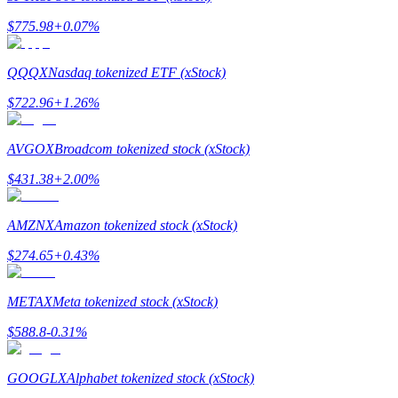
กลยุทธ์การซื้อขาย
$
775.98
+
0.07
%
เรียนรู้วิธีการรักษาผลกำไร
QQQX
Nasdaq tokenized ETF (xStock)
$
722.96
+
1.26
%
AVGOX
Broadcom tokenized stock (xStock)
$
431.38
+
2.00
%
ได้รับ
AMZNX
Amazon tokenized stock (xStock)
$
274.65
+
0.43
%
METAX
Meta tokenized stock (xStock)
$
588.8
-0.31
%
GOOGLX
Alphabet tokenized stock (xStock)
พาวเวอร์พิกกี้