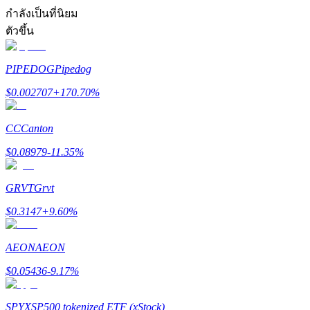
การวิเคราะห์ข้อมูลขนาดใหญ่ รวมถึงข้อมูลการค้า ฯลฯ
กำลังเป็นที่นิยม
ตัวขึ้น
PIPEDOG
Pipedog
$
0.002707
+
170.70
%
CC
Canton
แนะนำ
$
0.08979
-11.35
%
คู่มือเริ่มต้นฟิวเจอร์ส
GRVT
Grvt
$
0.3147
+
9.60
%
AEON
AEON
$
0.05436
-9.17
%
SPYX
SP500 tokenized ETF (xStock)