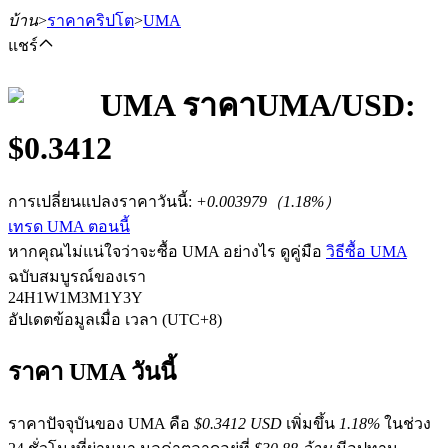
บ้าน
>
ราคาคริปโต
>
UMA
แชร์
UMA
ราคา
UMA
/USD:
$
0.3412
ฟิวเจอร์ส
การเปลี่ยนแปลงราคาวันนี้
:
+0.003979
（
1.18
%）
เทรด UMA ตอนนี้
หากคุณไม่แน่ใจว่าจะซื้อ UMA อย่างไร ดูคู่มือ
วิธีซื้อ UMA
ฉบับสมบูรณ์ของเรา
24H
1W
1M
3M
1Y
3Y
อัปเดตข้อมูลเมื่อ เวลา (UTC+8)
ฟิวเจอร์ส USDT
ราคา UMA วันนี้
ฟิวเจอร์สที่ใช้ USDT เป็นหลักประกัน
ราคาปัจจุบันของ UMA คือ
$0.3412 USD
เพิ่มขึ้น
1.18%
ในช่วง