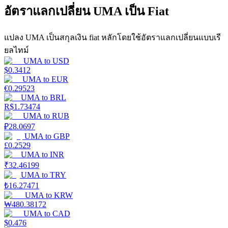
อัตราแลกเปลี่ยน UMA เป็น Fiat
Launchpool
แปลง UMA เป็นสกุลเงิน fiat หลักโดยใช้อัตราแลกเปลี่ยนแบบเรี
การเซ้งแบบยืดหยุ่นเพื่อรับโทเคนยอดนิยม
ยลไทม์
UMA
to
USD
$
0.3412
UMA
to
EUR
€
0.29523
UMA
to
BRL
R$
1.73474
UMA
to
RUB
₽
28.0697
UMA
to
GBP
£
0.2529
การล็อค BTR
UMA
to
INR
₹
32.46199
การลงทุนพิเศษสำหรับผู้ถือ BTR
UMA
to
TRY
₺
16.27471
UMA
to
KRW
₩
480.38172
UMA
to
CAD
$
0.476