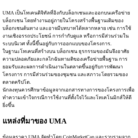
UMA เป็นโทเคนดิจิทัลที่อิงกับบล็อกเชนและออกบนเครือข่าย
บล็อกเชน โดยทำงานอยู่ภายในโครงสร้างพื้นฐานเดิมของ
บล็อกเชนต้นทาง และอาจมีบทบาทได้หลากหลาย เช่น การใช้
งานเชิงอรรถประโยชน์ การกำกับดูแล หรือการมีส่วนร่วมใน
เป็นเทรดเดอร์คัดลอก
ระบบนิเวศ ทั้งนี้ขึ้นอยู่กับการออกแบบของโครงการ.
ในฐานะโทเคนที่สร้างบน บล็อกเชน ธุรกรรมของมันจึงอาศัย
เพลิดเพลินกับการแบ่งปันผลกำไรและค่าคอมมิชชั่นการคัด
ความปลอดภัยและกลไกฉันทามติของเครือข่ายพื้นฐาน การ
ลอกการซื้อขาย
ยอมรับและผลการดำเนินงานในตลาดขึ้นอยู่กับการพัฒนา
โครงการ การมีส่วนร่วมของชุมชน และสภาวะโดยรวมของ
ตลาดคริปโต.
นักลงทุนควรศึกษาข้อมูลจากเอกสารทางการของโครงการเพื่อ
ทำความเข้าใจกรณีการใช้งานที่ตั้งใจไว้และโทเคโนมิกส์ให้ดี
ยิ่งขึ้น
แหล่งที่มาของ UMA
ข้อมูล
ข้อมูลราคา UMA จัดทำโดย CoinMarketCap และรวบรวมจาก