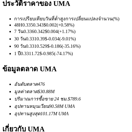
ประวัติราคาของ UMA
การเปรียบเทียบวันที่
ต่ำ
สูง
การเปลี่ยนแปลงจำนวน
(%)
ฟิวเจอร์ส USDC
48H
0.335
0.343
$
0.002
(
+
0.58
%)
7 วัน
0.336
0.342
$
0.004
(
+
1.17
%)
ฟิวเจอร์สที่ใช้ USDC เป็นหลักประกัน
30 วัน
0.331
0.39
$
-0.034
(
-9.01
%)
90 วัน
0.331
0.529
$
-0.186
(
-35.16
%)
1 ปี
0.331
1.72
$
-0.985
(
-74.17
%)
ข้อมูลตลาด UMA
อันดับตลาด
476
มูลค่าตลาด
$
30.88M
คัดลอกการซื้อขาย
ปริมาณการซื้อขาย 24 ชม.
$
789.6
อุปทานหมุนเวียน
90.58M
UMA
เข้าร่วมกับเทรดเดอร์ชั้นนำ
อุปทานสูงสุด
101.17M
UMA
เกี่ยวกับ UMA