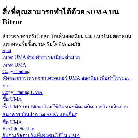
กลยุทธ์การซื้อขาย
สิ่งที่คุณสามารถทำได้ด้วย $UMA บน
เรียนรู้วิธีการรักษาผลกำไร
Bitrue
สำรวจราคาคริปโตสด โทเค็นยอดนิยม และแนวโน้มตลาดบน
แพลตฟอร์มซื้อขายคริปโตที่ปลอดภัย
Spot
เทรด UMA ด้วยค่าธรรมเนียมต่ำมาก
เทรด UMA
Copy Trading
ได้รับ
คัดลอกการเทรดจากเทรดเดอร์ UMA ยอดนิยมเพื่อกำไรระยะ
ยาว
Copy Trading UMA
ซื้อ UMA
ซื้อ UMA บน Bitrue โดยใช้บัตรเครดิต/เดบิต การโอนเงินผ่าน
ธนาคาร เงินฝาก fiat SEPA และอื่นๆ
ซื้อ UMA
Flexible Staking
รับรางวัลรายวันที่แข่งขันได้ใน UMA
พาวเวอร์พิกกี้