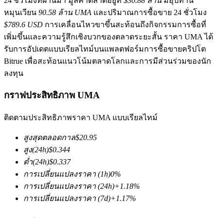
24 ชั่วโมงที่ผ่านมา มูลค่าตลาดอยู่ที่
$30.88 ล้าน
มีอุปทาน
หมุนเวียน
90.58 ล้าน UMA
และปริมาณการซื้อขาย 24 ชั่วโมง
$789.6 USD
การเคลื่อนไหวขาขึ้นสะท้อนถึงกิจกรรมการซื้อที่
เพิ่มขึ้นและความรู้สึกเชิงบวกของตลาดระยะสั้น ราคา UMA ได้
รับการอัปเดตแบบเรียลไทม์บนแพลตฟอร์มการซื้อขายคริปโต
Bitrue เพื่อสะท้อนแนวโน้มตลาดโลกและการมีส่วนร่วมของนัก
ลงทุน
ฟิวเจอร์ส COIN-M
กราฟประสิทธิภาพ UMA
ฟิวเจอร์สสกุลเงินดิจิทัล
ติดตามประสิทธิภาพราคา UMA แบบเรียลไทม์
TradFi
สูงสุดตลอดกาล
$
20.95
สูง
(24h)
$
0.344
อนุพันธ์ของหุ้น ฟอเร็กซ์ โลหะมีค่า และสินค้าโภคภัณฑ์
ต่ำ
(24h)
$
0.337
การเปลี่ยนแปลงราคา
(1h)
0
%
การเปลี่ยนแปลงราคา
(24h)
+
1.18
%
การเปลี่ยนแปลงราคา
(7d)
+
1.17
%