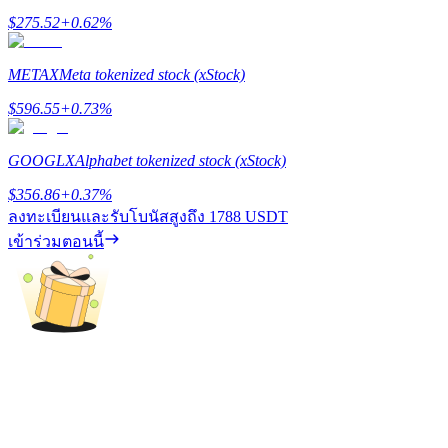
$
275.52
+
0.62
%
BTC Flexible Staking | Daily Rewards
METAX
Meta tokenized stock (xStock)
$
596.55
+
0.73
%
GOOGLX
Alphabet tokenized stock (xStock)
$
356.86
+
0.37
%
ลงทะเบียนและรับโบนัสสูงถึง
1788 USDT
กิจกรรมเพิ่มเติม
เข้าร่วมตอนนี้
รับรางวัลและสิทธิพิเศษสุดพิเศษ
ศูนย์รางวัล
เข้าสู่ระบบ
ลงชื่อ