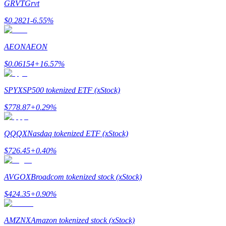
GRVT
Grvt
$
0.2821
-6.55
%
Exclusive for BitMart Users
AEON
AEON
Register & Trade to Win 500,000 USDT
$
0.06154
+
16.57
%
SPYX
SP500 tokenized ETF (xStock)
Precious Metals Trading Carnival
$
778.87
+
0.29
%
Trade Gold & Silver · 33,333 USDT Bonus
QQQX
Nasdaq tokenized ETF (xStock)
$
726.45
+
0.40
%
USDT New User Exclusive 10% APR
AVGOX
Broadcom tokenized stock (xStock)
USDT Flexible Staking | Daily Rewards
$
424.35
+
0.90
%
AMZNX
Amazon tokenized stock (xStock)
BTC New User Exclusive: 6.5% APR