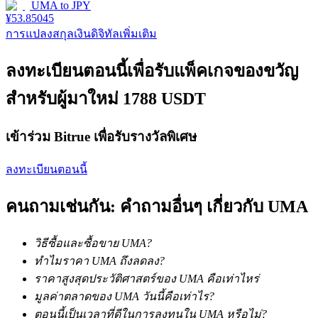
UMA
to
JPY
¥
53.85045
การแปลงสกุลเงินดิจิทัลเพิ่มเติม
ลงทะเบียนตอนนี้เพื่อรับแพ็คเกจของขวัญ
เงินกู้
สำหรับผู้มาใหม่ 1788 USDT
บริการยืมเงินที่ได้รับการสนับสนุนจาก Crypto
เข้าร่วม Bitrue เพื่อรับรางวัลพิเศษ
ลงทะเบียนตอนนี้
คนถามเช่นกัน: คำถามอื่นๆ เกี่ยวกับ UMA
วิธีซื้อและซื้อขาย UMA?
ลงทุนอัตโนมัติ
ทำไมราคา UMA ถึงลดลง?
ราคาสูงสุดประวัติศาสตร์ของ UMA คือเท่าไหร่
คว้าผลกำไรระยะยาวและผลประโยชน์ที่ยืดหยุ่น
มูลค่าตลาดของ UMA วันนี้คือเท่าไร?
ตอนนี้เป็นเวลาที่ดีในการลงทุนใน UMA หรือไม่?