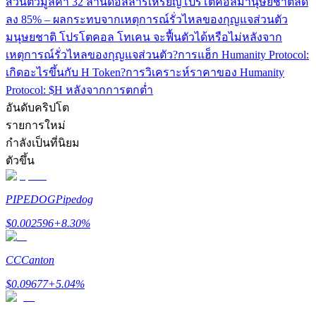
ส่วนตัวมูลค่า 32 ล้านดอลลาร์
เหรียญโปรโตคอลมานุษยชาติลด
เชิญเพื่อนเพื่อรับรางวัลเงินสด
ลง 85% – ผลกระทบจากเหตุการณ์รั่วไหลของกุญแจส่วนตัว
มนุษยชาติ โปรโตคอล โทเคน จะฟื้นตัวได้หรือไม่หลังจาก
BTC Welcome Rewards
เหตุการณ์รั่วไหลของกุญแจส่วนตัว?
การแฮ็ก Humanity Protocol:
เกิดอะไรขึ้นกับ H Token?
การวิเคราะห์ราคาของ Humanity
Protocol: $H หลังจากการตกต่ำ
อันดับคริปโต
รายการใหม่
กำลังเป็นที่นิยม
ตัวขึ้น
PIPEDOG
Pipedog
BTC Welcome Rewards
$
0.002596
+
8.30
%
Deposit & Trade BTC to Share 25000 USDT prize pool!
CC
Canton
$
0.09677
+
5.04
%
Deposit CASHCAT & Win
Share 500000 CASHCAT prize pool