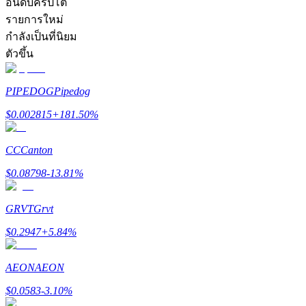
อันดับคริปโต
รายการใหม่
กำลังเป็นที่นิยม
ตัวขึ้น
PIPEDOG
Pipedog
เป็นเทรดเดอร์คัดลอก
$
0.002815
+
181.50
%
เพลิดเพลินกับการแบ่งปันผลกำไรและค่าคอมมิชชั่นการคั
CC
Canton
$
0.08798
-13.81
%
GRVT
Grvt
$
0.2947
+
5.84
%
ข้อมูล
AEON
AEON
$
0.0583
-3.10
%
การวิเคราะห์ข้อมูลขนาดใหญ่ รวมถึงข้อมูลการค้า ฯลฯ