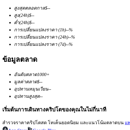
สูงสุดตลอดกาล
$
--
สูง
(24h)
$
--
ต่ำ
(24h)
$
--
การเปลี่ยนแปลงราคา
(1h)
--
%
การเปลี่ยนแปลงราคา
(24h)
--
%
การเปลี่ยนแปลงราคา
(7d)
--
%
ฟิวเจอร์ส COIN-M
ข้อมูลตลาด
ฟิวเจอร์สสกุลเงินดิจิทัล
อันดับตลาด
1000+
TradFi
มูลค่าตลาด
$
--
อุปทานหมุนเวียน
--
อนุพันธ์ของหุ้น ฟอเร็กซ์ โลหะมีค่า และสินค้าโภคภัณฑ์
อุปทานสูงสุด
--
เริ่มต้นการเดินทางคริปโตของคุณในไม่กี่นาที
สำรวจราคาคริปโตสด โทเค็นยอดนิยม และแนวโน้มตลาดบน
แพ