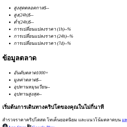
สูงสุดตลอดกาล
$
--
สูง
(24h)
$
--
ต่ำ
(24h)
$
--
การเปลี่ยนแปลงราคา
(1h)
--
%
การเปลี่ยนแปลงราคา
(24h)
--
%
การเปลี่ยนแปลงราคา
(7d)
--
%
ฟิวเจอร์ส COIN-M
ข้อมูลตลาด
ฟิวเจอร์สสกุลเงินดิจิทัล
อันดับตลาด
1000+
TradFi
มูลค่าตลาด
$
--
อุปทานหมุนเวียน
--
อนุพันธ์ของหุ้น ฟอเร็กซ์ โลหะมีค่า และสินค้าโภคภัณฑ์
อุปทานสูงสุด
--
เริ่มต้นการเดินทางคริปโตของคุณในไม่กี่นาที
สำรวจราคาคริปโตสด โทเค็นยอดนิยม และแนวโน้มตลาดบน
แพ