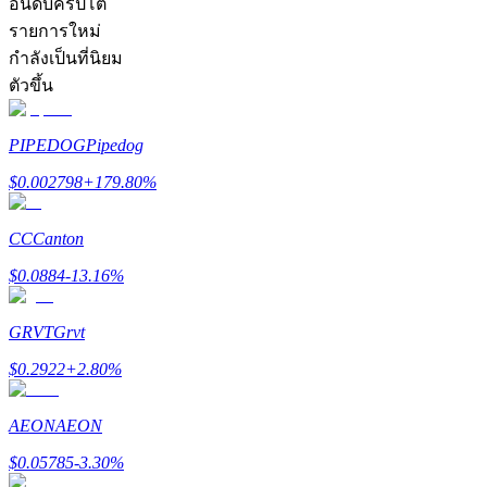
อันดับคริปโต
รายการใหม่
กำลังเป็นที่นิยม
ตัวขึ้น
PIPEDOG
Pipedog
เป็นเทรดเดอร์คัดลอก
$
0.002798
+
179.80
%
เพลิดเพลินกับการแบ่งปันผลกำไรและค่าคอมมิชชั่นการคั
CC
Canton
$
0.0884
-13.16
%
GRVT
Grvt
$
0.2922
+
2.80
%
ข้อมูล
AEON
AEON
$
0.05785
-3.30
%
การวิเคราะห์ข้อมูลขนาดใหญ่ รวมถึงข้อมูลการค้า ฯลฯ