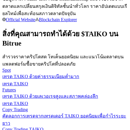
การวิเคราะห์ข้อมูลขนาดใหญ่ รวมถึงข้อมูลการค้า ฯลฯ
ตลาดแลกเปลี่ยนสกุลเงินดิจิทัลชั้นนำทั่วโลก ราคาอัปเดตแบบเรี
ยลไทม์เพื่อสะท้อนสภาวตลาดปัจจุบัน
Official Website
Blockchain Explorer
สิ่งที่คุณสามารถทำได้ด้วย $TAIKO บน
Bitrue
สำรวจราคาคริปโตสด โทเค็นยอดนิยม และแนวโน้มตลาดบน
แนะนำ
แพลตฟอร์มซื้อขายคริปโตที่ปลอดภัย
Spot
คู่มือเริ่มต้นฟิวเจอร์ส
เทรด TAIKO ด้วยค่าธรรมเนียมต่ำมาก
เทรด TAIKO
Futures
เทรด TAIKO ด้วยเลเวอเรจสูงและสภาพคล่องลึก
เทรด TAIKO
Copy Trading
คัดลอกการเทรดจากเทรดเดอร์ TAIKO ยอดนิยมเพื่อกำไรระยะ
ยาว
Copy Trading TAIKO