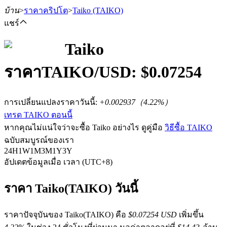
บ้าน
>
ราคาคริปโต
>
Taiko
(TAIKO)
แชร์
Taiko
ราคา
TAIKO
/USD: $
0.07254
ฟิวเจอร์ส
การเปลี่ยนแปลงราคาวันนี้
:
+0.002937
（
4.22
%）
เทรด TAIKO ตอนนี้
หากคุณไม่แน่ใจว่าจะซื้อ Taiko อย่างไร ดูคู่มือ
วิธีซื้อ TAIKO
ฉบับสมบูรณ์ของเรา
24H
1W
1M
3M
1Y
3Y
อัปเดตข้อมูลเมื่อ เวลา (UTC+8)
ฟิวเจอร์ส USDT
ราคา Taiko(TAIKO) วันนี้
ฟิวเจอร์สที่ใช้ USDT เป็นหลักประกัน
ราคาปัจจุบันของ Taiko(TAIKO) คือ
$0.07254 USD
เพิ่มขึ้น