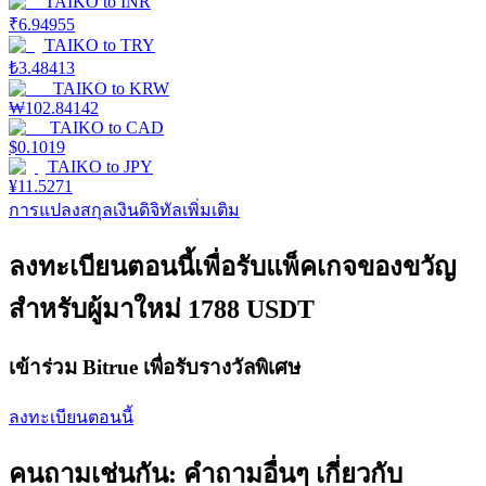
TAIKO
to
INR
₹
6.94955
TAIKO
to
TRY
Launchpool
₺
3.48413
TAIKO
to
KRW
การเซ้งแบบยืดหยุ่นเพื่อรับโทเคนยอดนิยม
₩
102.84142
TAIKO
to
CAD
$
0.1019
TAIKO
to
JPY
¥
11.5271
การแปลงสกุลเงินดิจิทัลเพิ่มเติม
ลงทะเบียนตอนนี้เพื่อรับแพ็คเกจของขวัญ
สำหรับผู้มาใหม่ 1788 USDT
การล็อค BTR
เข้าร่วม Bitrue เพื่อรับรางวัลพิเศษ
การลงทุนพิเศษสำหรับผู้ถือ BTR
ลงทะเบียนตอนนี้
คนถามเช่นกัน: คำถามอื่นๆ เกี่ยวกับ