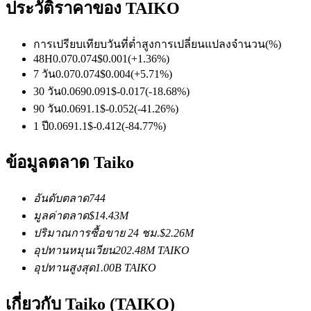
ประวัติราคาของ TAIKO
การเปรียบเทียบวันที่
ต่ำ
สูง
การเปลี่ยนแปลงจำนวน
(%)
ฟิวเจอร์ส USDC
48H
0.07
0.074
$
0.001
(
+
1.36
%)
7 วัน
0.07
0.074
$
0.004
(
+
5.71
%)
ฟิวเจอร์สที่ใช้ USDC เป็นหลักประกัน
30 วัน
0.069
0.091
$
-0.017
(
-18.68
%)
90 วัน
0.069
1.1
$
-0.052
(
-41.26
%)
1 ปี
0.069
1.1
$
-0.412
(
-84.77
%)
ข้อมูลตลาด Taiko
อันดับตลาด
744
มูลค่าตลาด
$
14.43M
คัดลอกการซื้อขาย
ปริมาณการซื้อขาย 24 ชม.
$
2.26M
อุปทานหมุนเวียน
202.48M
TAIKO
เข้าร่วมกับเทรดเดอร์ชั้นนำ
อุปทานสูงสุด
1.00B
TAIKO
เกี่ยวกับ Taiko (TAIKO)