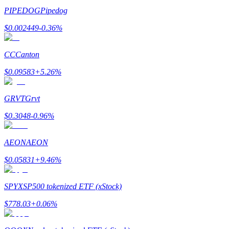
เชิญเพื่อนเพื่อรับรางวัลเงินสด
PIPEDOG
Pipedog
BTC Welcome Rewards
$
0.002449
-0.36
%
CC
Canton
$
0.09583
+
5.26
%
GRVT
Grvt
$
0.3048
-0.96
%
AEON
AEON
BTC Welcome Rewards
$
0.05831
+
9.46
%
Deposit & Trade BTC to Share 25000 USDT prize pool!
SPYX
SP500 tokenized ETF (xStock)
$
778.03
+
0.06
%
Deposit CASHCAT & Win
Share 500000 CASHCAT prize pool