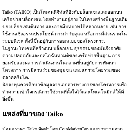
Taiko (TAIKO) เป็นโทเคนดิจิทัลที่อิงกับบล็อกเชนและออกบน
เครือข่าย บล็อกเชน โดยทำงานอยู่ภายในโครงสร้างพื้นฐานเดิม
ของบล็อกเชนต้นทาง และอาจมีบทบาทได้หลากหลาย เช่น การ
ใช้งานเชิงอรรถประโยชน์ การกำกับดูแล หรือการมีส่วนร่วมใน
เป็นเทรดเดอร์คัดลอก
ระบบนิเวศ ทั้งนี้ขึ้นอยู่กับการออกแบบของโครงการ.
ในฐานะโทเคนที่สร้างบน บล็อกเชน ธุรกรรมของมันจึงอาศัย
เพลิดเพลินกับการแบ่งปันผลกำไรและค่าคอมมิชชั่นการคัด
ความปลอดภัยและกลไกฉันทามติของเครือข่ายพื้นฐาน การ
ลอกการซื้อขาย
ยอมรับและผลการดำเนินงานในตลาดขึ้นอยู่กับการพัฒนา
โครงการ การมีส่วนร่วมของชุมชน และสภาวะโดยรวมของ
ตลาดคริปโต.
นักลงทุนควรศึกษาข้อมูลจากเอกสารทางการของโครงการเพื่อ
ทำความเข้าใจกรณีการใช้งานที่ตั้งใจไว้และโทเคโนมิกส์ให้ดี
ยิ่งขึ้น
แหล่งที่มาของ Taiko
ข้อมูล
ข้อมูลราคา Taiko จัดทำโดย CoinMarketCap และรวบรวมจาก