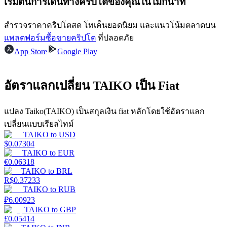
เริ่มต้นการเดินทางคริปโตของคุณในไม่กี่นาที
รับรางวัลการแข่งขันทุกวัน
สำรวจราคาคริปโตสด โทเค็นยอดนิยม และแนวโน้มตลาดบน
แพลตฟอร์มซื้อขายคริปโต
ที่ปลอดภัย
App Store
Google Play
อัตราแลกเปลี่ยน TAIKO เป็น Fiat
แปลง Taiko(TAIKO) เป็นสกุลเงิน fiat หลักโดยใช้อัตราแลก
เปลี่ยนแบบเรียลไทม์
การปักหลัก
TAIKO
to
USD
$
0.07304
ผลตอบแทนสูงและเข้าถึงได้ทันที
TAIKO
to
EUR
€
0.06318
TAIKO
to
BRL
R$
0.37233
TAIKO
to
RUB
₽
6.00923
TAIKO
to
GBP
£
0.05414