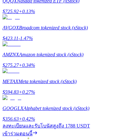
QQQX
Nasdaq tokenized ETF (xStock)
$
725.92
+
0.13
%
Exclusive for BitMart Users
AVGOX
Broadcom tokenized stock (xStock)
Register & Trade to Win 500,000 USDT
$
423.11
-1.47
%
AMZNX
Amazon tokenized stock (xStock)
Precious Metals Trading Carnival
$
275.27
+
0.34
%
Trade Gold & Silver · 33,333 USDT Bonus
METAX
Meta tokenized stock (xStock)
$
594.83
+
0.27
%
USDT New User Exclusive 10% APR
GOOGLX
Alphabet tokenized stock (xStock)
USDT Flexible Staking | Daily Rewards
$
356.63
+
0.42
%
ลงทะเบียนและรับโบนัสสูงถึง
1788 USDT
เข้าร่วมตอนนี้
BTC New User Exclusive: 6.5% APR