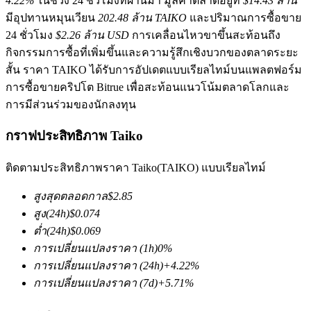
4.22%
ในช่วง 24 ชั่วโมงที่ผ่านมา มูลค่าตลาดอยู่ที่
$14.43 ล้าน
มีอุปทานหมุนเวียน
202.48 ล้าน TAIKO
และปริมาณการซื้อขาย
24 ชั่วโมง
$2.26 ล้าน USD
การเคลื่อนไหวขาขึ้นสะท้อนถึง
กิจกรรมการซื้อที่เพิ่มขึ้นและความรู้สึกเชิงบวกของตลาดระยะ
สั้น ราคา TAIKO ได้รับการอัปเดตแบบเรียลไทม์บนแพลตฟอร์ม
การซื้อขายคริปโต Bitrue เพื่อสะท้อนแนวโน้มตลาดโลกและ
การมีส่วนร่วมของนักลงทุน
ฟิวเจอร์ส COIN-M
กราฟประสิทธิภาพ Taiko
ฟิวเจอร์สสกุลเงินดิจิทัล
ติดตามประสิทธิภาพราคา Taiko(TAIKO) แบบเรียลไทม์
TradFi
สูงสุดตลอดกาล
$
2.85
สูง
(24h)
$
0.074
อนุพันธ์ของหุ้น ฟอเร็กซ์ โลหะมีค่า และสินค้าโภคภัณฑ์
ต่ำ
(24h)
$
0.069
การเปลี่ยนแปลงราคา
(1h)
0
%
การเปลี่ยนแปลงราคา
(24h)
+
4.22
%
การเปลี่ยนแปลงราคา
(7d)
+
5.71
%