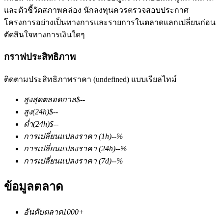
และตัวชี้วัดสภาพคล่อง นักลงทุนควรตรวจสอบประกาศ
โครงการอย่างเป็นทางการและรายการในตลาดแลกเปลี่ยนก่อน
ตัดสินใจทางการเงินใดๆ
กราฟประสิทธิภาพ
ติดตามประสิทธิภาพราคา (undefined) แบบเรียลไทม์
ฟิวเจอร์ส COIN-M
สูงสุดตลอดกาล
$
--
ฟิวเจอร์สสกุลเงินดิจิทัล
สูง
(24h)
$
--
ต่ำ
(24h)
$
--
การเปลี่ยนแปลงราคา
(1h)
--
%
TradFi
การเปลี่ยนแปลงราคา
(24h)
--
%
อนุพันธ์ของหุ้น ฟอเร็กซ์ โลหะมีค่า และสินค้าโภคภัณฑ์
การเปลี่ยนแปลงราคา
(7d)
--
%
ข้อมูลตลาด
อันดับตลาด
1000+