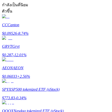
การวิเคราะห์ข้อมูลขนาดใหญ่ รวมถึงข้อมูลการค้า ฯลฯ
กำลังเป็นที่นิยม
ตัวขึ้น
CC
Canton
$
0.09526
-8.74
%
GRVT
Grvt
แนะนำ
$
0.287
-12.01
%
คู่มือเริ่มต้นฟิวเจอร์ส
AEON
AEON
$
0.06033
+
2.56
%
SPYX
SP500 tokenized ETF (xStock)
$
773.83
-0.34
%
QQQX
Nasdaq tokenized ETF (xStock)