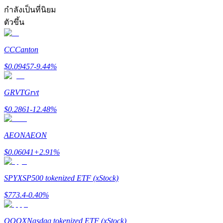
การวิเคราะห์ข้อมูลขนาดใหญ่ รวมถึงข้อมูลการค้า ฯลฯ
กำลังเป็นที่นิยม
ตัวขึ้น
CC
Canton
$
0.09457
-9.44
%
GRVT
Grvt
แนะนำ
$
0.2861
-12.48
%
คู่มือเริ่มต้นฟิวเจอร์ส
AEON
AEON
$
0.06041
+
2.91
%
SPYX
SP500 tokenized ETF (xStock)
$
773.4
-0.40
%
QQQX
Nasdaq tokenized ETF (xStock)