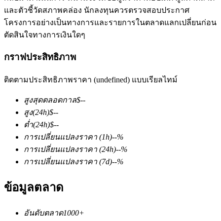
และตัวชี้วัดสภาพคล่อง นักลงทุนควรตรวจสอบประกาศ
โครงการอย่างเป็นทางการและรายการในตลาดแลกเปลี่ยนก่อน
ตัดสินใจทางการเงินใดๆ
กราฟประสิทธิภาพ
ติดตามประสิทธิภาพราคา (undefined) แบบเรียลไทม์
ฟิวเจอร์ส COIN-M
สูงสุดตลอดกาล
$
--
ฟิวเจอร์สสกุลเงินดิจิทัล
สูง
(24h)
$
--
ต่ำ
(24h)
$
--
การเปลี่ยนแปลงราคา
(1h)
--
%
TradFi
การเปลี่ยนแปลงราคา
(24h)
--
%
อนุพันธ์ของหุ้น ฟอเร็กซ์ โลหะมีค่า และสินค้าโภคภัณฑ์
การเปลี่ยนแปลงราคา
(7d)
--
%
ข้อมูลตลาด
อันดับตลาด
1000+