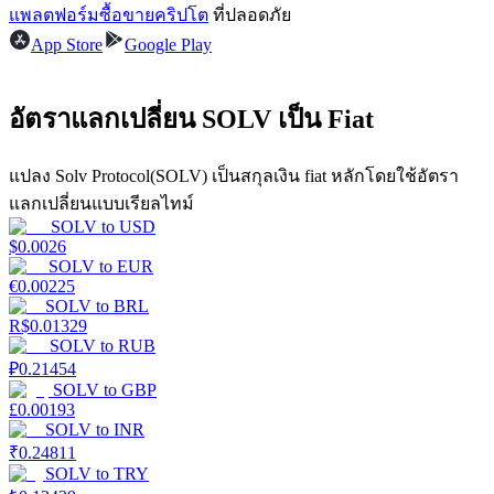
แพลตฟอร์มซื้อขายคริปโต
ที่ปลอดภัย
App Store
Google Play
Launchpool
การเซ้งแบบยืดหยุ่นเพื่อรับโทเคนยอดนิยม
อัตราแลกเปลี่ยน SOLV เป็น Fiat
แปลง Solv Protocol(SOLV) เป็นสกุลเงิน fiat หลักโดยใช้อัตรา
แลกเปลี่ยนแบบเรียลไทม์
SOLV
to
USD
$
0.0026
SOLV
to
EUR
€
0.00225
SOLV
to
BRL
R$
0.01329
การล็อค BTR
SOLV
to
RUB
₽
0.21454
การลงทุนพิเศษสำหรับผู้ถือ BTR
SOLV
to
GBP
£
0.00193
SOLV
to
INR
₹
0.24811
SOLV
to
TRY