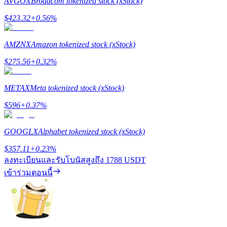
AVGOX
Broadcom tokenized stock (xStock)
BTC Flexible Staking | Daily Rewards
$
423.32
+
0.56
%
AMZNX
Amazon tokenized stock (xStock)
$
275.56
+
0.32
%
METAX
Meta tokenized stock (xStock)
$
596
+
0.37
%
กิจกรรมเพิ่มเติม
GOOGLX
Alphabet tokenized stock (xStock)
รับรางวัลและสิทธิพิเศษสุดพิเศษ
$
357.11
+
0.23
%
ลงทะเบียนและรับโบนัสสูงถึง
1788 USDT
ศูนย์รางวัล
เข้าร่วมตอนนี้
เข้าสู่ระบบ
ลงชื่อ