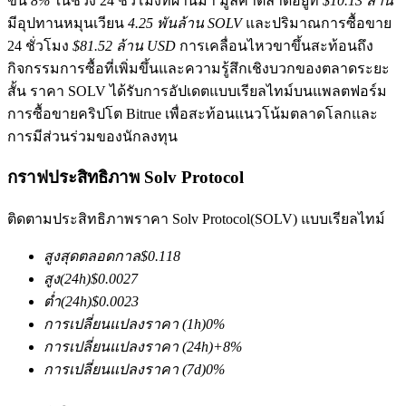
ขึ้น
8%
ในช่วง 24 ชั่วโมงที่ผ่านมา มูลค่าตลาดอยู่ที่
$10.13 ล้าน
มีอุปทานหมุนเวียน
4.25 พันล้าน SOLV
และปริมาณการซื้อขาย
24 ชั่วโมง
$81.52 ล้าน USD
การเคลื่อนไหวขาขึ้นสะท้อนถึง
กิจกรรมการซื้อที่เพิ่มขึ้นและความรู้สึกเชิงบวกของตลาดระยะ
สั้น ราคา SOLV ได้รับการอัปเดตแบบเรียลไทม์บนแพลตฟอร์ม
การซื้อขายคริปโต Bitrue เพื่อสะท้อนแนวโน้มตลาดโลกและ
การมีส่วนร่วมของนักลงทุน
ฟิวเจอร์ส COIN-M
กราฟประสิทธิภาพ Solv Protocol
ฟิวเจอร์สสกุลเงินดิจิทัล
ติดตามประสิทธิภาพราคา Solv Protocol(SOLV) แบบเรียลไทม์
TradFi
สูงสุดตลอดกาล
$
0.118
สูง
(24h)
$
0.0027
อนุพันธ์ของหุ้น ฟอเร็กซ์ โลหะมีค่า และสินค้าโภคภัณฑ์
ต่ำ
(24h)
$
0.0023
การเปลี่ยนแปลงราคา
(1h)
0
%
การเปลี่ยนแปลงราคา
(24h)
+
8
%
การเปลี่ยนแปลงราคา
(7d)
0
%