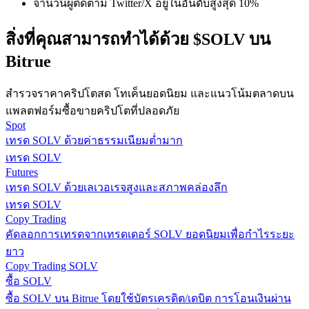
จำนวนผู้ติดตาม Twitter/X อยู่ในอันดับสูงสุด 10%
กลยุทธ์การซื้อขาย
สิ่งที่คุณสามารถทำได้ด้วย $SOLV บน
เรียนรู้วิธีการรักษาผลกำไร
Bitrue
สำรวจราคาคริปโตสด โทเค็นยอดนิยม และแนวโน้มตลาดบน
แพลตฟอร์มซื้อขายคริปโตที่ปลอดภัย
Spot
เทรด SOLV ด้วยค่าธรรมเนียมต่ำมาก
เทรด SOLV
ได้รับ
Futures
เทรด SOLV ด้วยเลเวอเรจสูงและสภาพคล่องลึก
เทรด SOLV
Copy Trading
คัดลอกการเทรดจากเทรดเดอร์ SOLV ยอดนิยมเพื่อกำไรระยะ
ยาว
Copy Trading SOLV
ซื้อ SOLV
ซื้อ SOLV บน Bitrue โดยใช้บัตรเครดิต/เดบิต การโอนเงินผ่าน
พาวเวอร์พิกกี้