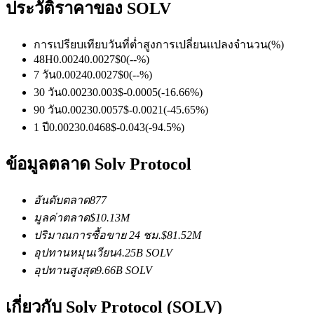
ประวัติราคาของ SOLV
การเปรียบเทียบวันที่
ต่ำ
สูง
การเปลี่ยนแปลงจำนวน
(%)
ฟิวเจอร์ส USDC
48H
0.0024
0.0027
$
0
(
--
%)
7 วัน
0.0024
0.0027
$
0
(
--
%)
ฟิวเจอร์สที่ใช้ USDC เป็นหลักประกัน
30 วัน
0.0023
0.003
$
-0.0005
(
-16.66
%)
90 วัน
0.0023
0.0057
$
-0.0021
(
-45.65
%)
1 ปี
0.0023
0.0468
$
-0.043
(
-94.5
%)
ข้อมูลตลาด Solv Protocol
อันดับตลาด
877
มูลค่าตลาด
$
10.13M
คัดลอกการซื้อขาย
ปริมาณการซื้อขาย 24 ชม.
$
81.52M
อุปทานหมุนเวียน
4.25B
SOLV
เข้าร่วมกับเทรดเดอร์ชั้นนำ
อุปทานสูงสุด
9.66B
SOLV
เกี่ยวกับ Solv Protocol (SOLV)