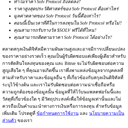
ทำไมราคา Solv Protocol ถึงลดลง?
ราคาสูงสุดประวัติศาสตร์ของ Solv Protocol คือเท่าไหร่
มูลค่าตลาดของ Solv Protocol วันนี้คือเท่าไร?
ตอนนี้เป็นเวลาที่ดีในการลงทุนใน Solv Protocol หรือไม่?
คุณสามารถรับรางวัล $SOLV ฟรีได้ที่ไหน?
คุณสามารถติดตามราคา Solv Protocol ได้อย่างไร?
เรียนรู้ Staking
ตลาดสกุลเงินดิจิทัลมีความผันผวนสูงและอาจมีการเปลี่ยนแปลง
ของราคาอย่างรวดเร็ว คุณเป็นผู้รับผิดชอบแต่เพียงผู้เดียวสำหรับ
เรียนรู้เกี่ยวกับการสร้างรายได้แบบพาสซีฟ
การตัดสินใจลงทุนของคุณ และ Bitrue จะไม่รับผิดชอบต่อความ
Bitrue
AI
สูญเสียใด ๆ ที่คุณอาจเกิดขึ้น เราพึ่งพาแหล่งข้อมูลจากบุคคลที่
สามสำหรับราคาและข้อมูลอื่น ๆ ที่เกี่ยวข้องกับสกุลเงินดิจิทัลที่
ระบุไว้ข้างต้น และเราไม่รับผิดชอบต่อความน่าเชื่อถือหรือ
ความถูกต้องของข้อมูลนั้น ข้อมูลที่ให้ไว้บนแพลตฟอร์มนี้และ
วัสดุที่เกี่ยวข้องใด ๆ มีวัตถุประสงค์เพื่อให้ข้อมูลเท่านั้นและไม่
ควรถือเป็นคำแนะนำทางการเงินหรือการลงทุน สำหรับข้อมูล
เพิ่มเติม โปรดดูที่
ข้อกำหนดการใช้งาน
และ
นโยบายความเป็น
พันธมิตร Bitrue
ส่วนตัว
ของเรา