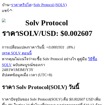
บ้าน
>
ราคาคริปโต
>
Solv Protocol
(SOLV)
แชร์
Solv Protocol
ราคา
SOLV
/USD: $
0.002607
ฟิวเจอร์ส
การเปลี่ยนแปลงราคาวันนี้
:
+0.0001931
（
8
%）
เทรด SOLV ตอนนี้
หากคุณไม่แน่ใจว่าจะซื้อ Solv Protocol อย่างไร ดูคู่มือ
วิธีซื้อ
SOLV
ฉบับสมบูรณ์ของเรา
24H
1W
1M
3M
1Y
3Y
อัปเดตข้อมูลเมื่อ เวลา (UTC+8)
ฟิวเจอร์ส USDT
ราคา Solv Protocol(SOLV) วันนี้
ฟิวเจอร์สที่ใช้ USDT เป็นหลักประกัน
ราคาปัจจุบันของ Solv Protocol(SOLV) คือ
$0.002607 USD
เพิ่ม