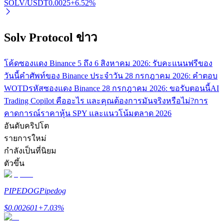
SOLV/USDT
0.0025
+
6.52
%
เชิญเพื่อนเพื่อรับรางวัลเงินสด
BTC Welcome Rewards
Solv Protocol ข่าว
โค้ดซองแดง Binance 5 ถึง 6 สิงหาคม 2026: รับคะแนนฟรีของ
วันนี้
คำศัพท์ของ Binance ประจำวัน 28 กรกฎาคม 2026: คำตอบ
WOTD
รหัสซองแดง Binance 28 กรกฎาคม 2026: ขอรับตอนนี้
AI
Trading Copilot คืออะไร และคุณต้องการมันจริงหรือไม่?
การ
คาดการณ์ราคาหุ้น SPY และแนวโน้มตลาด 2026
อันดับคริปโต
รายการใหม่
BTC Welcome Rewards
กำลังเป็นที่นิยม
ตัวขึ้น
Deposit & Trade BTC to Share 25000 USDT prize pool!
PIPEDOG
Pipedog
Deposit CASHCAT & Win
$
0.002601
+
7.03
%
Share 500000 CASHCAT prize pool