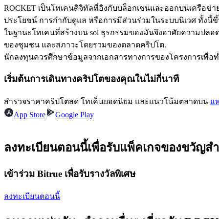
ROCKET เป็นโทเคนดิจิทัลที่อิงกับบล็อกเชนและออกบนเครือข่
ประโยชน์ การกำกับดูแล หรือการมีส่วนร่วมในระบบนิเวศ ทั้งนี้
ในฐานะโทเคนที่สร้างบน sol ธุรกรรมของมันจึงอาศัยความปลอ
ฟิวเจอร์ส USDC
ของชุมชน และสภาวะโดยรวมของตลาดคริปโต.
นักลงทุนควรศึกษาข้อมูลจากเอกสารทางการของโครงการเพื่อทำควา
ฟิวเจอร์สที่ใช้ USDC เป็นหลักประกัน
เริ่มต้นการเดินทางคริปโตของคุณในไม่กี่นาที
สำรวจราคาคริปโตสด โทเค็นยอดนิยม และแนวโน้มตลาดบน
แพ
App Store
Google Play
ลงทะเบียนตอนนี้เพื่อรับแพ็คเกจของขวัญสำ
คัดลอกการซื้อขาย
เข้าร่วม Bitrue เพื่อรับรางวัลพิเศษ
เข้าร่วมกับเทรดเดอร์ชั้นนำ
ลงทะเบียนตอนนี้