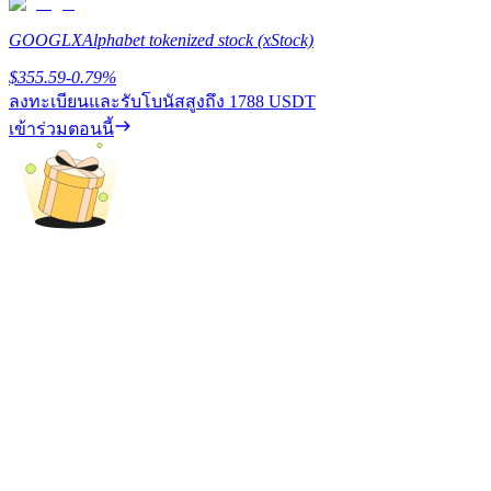
รับรางวัลการแข่งขันทุกวัน
GOOGLX
Alphabet tokenized stock (xStock)
$
355.59
-0.79
%
ลงทะเบียนและรับโบนัสสูงถึง
1788 USDT
เข้าร่วมตอนนี้
การปักหลัก
ผลตอบแทนสูงและเข้าถึงได้ทันที