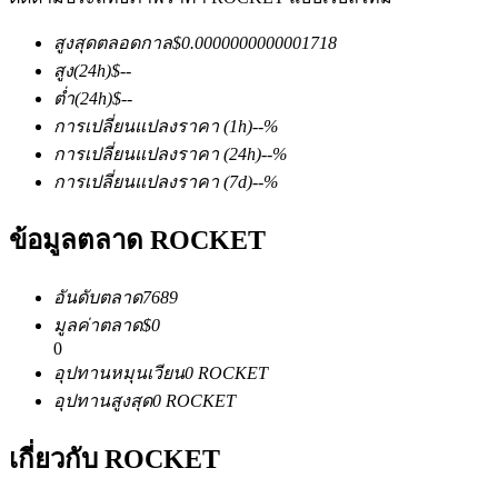
สูงสุดตลอดกาล
$
0.0000000000001718
สูง
(24h)
$
--
ต่ำ
(24h)
$
--
การเปลี่ยนแปลงราคา
(1h)
--
%
การเปลี่ยนแปลงราคา
(24h)
--
%
การเปลี่ยนแปลงราคา
(7d)
--
%
ฟิวเจอร์ส COIN-M
ฟิวเจอร์สสกุลเงินดิจิทัล
ข้อมูลตลาด ROCKET
อันดับตลาด
7689
TradFi
มูลค่าตลาด
$
0
0
อนุพันธ์ของหุ้น ฟอเร็กซ์ โลหะมีค่า และสินค้าโภคภัณฑ์
อุปทานหมุนเวียน
0
ROCKET
อุปทานสูงสุด
0
ROCKET
เกี่ยวกับ ROCKET