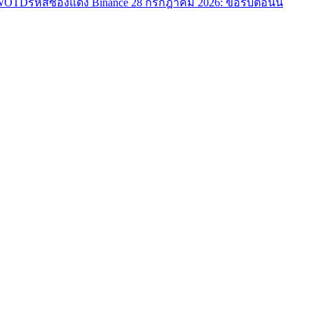
 WOTD
รหัสซองแดง Binance 28 กรกฎาคม 2026: ขอรับตอนนี้