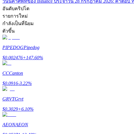
วันนี้
คำศัพท์ของ Binance ประจำวัน 28 กรกฎาคม 2026: คำตอบ
อันดับคริปโต
รายการใหม่
กำลังเป็นที่นิยม
ตัวขึ้น
PIPEDOG
Pipedog
$
0.002476
+
147.60
%
แนะนำ
คู่มือเริ่มต้นฟิวเจอร์ส
CC
Canton
$
0.0916
-3.22
%
GRVT
Grvt
$
0.3029
+
6.10
%
AEON
AEON
กลยุทธ์การซื้อขาย