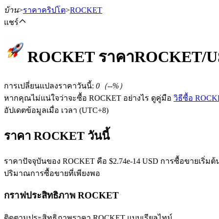
บ้าน
>
ราคาคริปโต
>
ROCKET
แชร์
ROCKET
ราคา
ROCKET
/U
ฟิวเจอร์ส
การเปลี่ยนแปลงราคาวันนี้
:
0
（
--
%）
หากคุณไม่แน่ใจว่าจะซื้อ ROCKET อย่างไร ดูคู่มือ
วิธีซื้อ ROC
อัปเดตข้อมูลเมื่อ เวลา (UTC+8)
ราคา ROCKET วันนี้
ราคาปัจจุบันของ ROCKET คือ $2.74e-14 USD การซื้อขายเริ่มต้นขึ
ปริมาณการซื้อขายที่เพียงพอ
ฟิวเจอร์ส USDT
กราฟประสิทธิภาพ ROCKET
ฟิวเจอร์สที่ใช้ USDT เป็นหลักประกัน
ติดตามประสิทธิภาพราคา ROCKET แบบเรียลไทม์