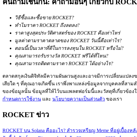
คนถามเช่นกัน: คำถามอื่นๆ เกี่ยวกับ ROC
วิธีซื้อและซื้อขาย ROCKET?
ทำไมราคา ROCKET ถึงลดลง?
ราคาสูงสุดประวัติศาสตร์ของ ROCKET คือเท่าไหร่
มูลค่าตามราคาตลาดของ ROCKET วันนี้คือเท่าไร?
เป็นเทรดเดอร์คัดลอก
ตอนนี้เป็นเวลาที่ดีในการลงทุนใน ROCKET หรือไม่?
เพลิดเพลินกับการแบ่งปันผลกำไรและค่าคอมมิชชั่นการคั
คุณสามารถรับรางวัล ROCKET ฟรีได้ที่ไหน?
คุณสามารถติดตามราคา ROCKET ได้อย่างไร?
ตลาดสกุลเงินดิจิทัลมีความผันผวนสูงและอาจมีการเปลี่ยนแปลงขอ
เสียใด ๆ ที่คุณอาจเกิดขึ้น เราพึ่งพาแหล่งข้อมูลจากบุคคลที่สามสำ
ของข้อมูลนั้น ข้อมูลที่ให้ไว้บนแพลตฟอร์มนี้และวัสดุที่เกี่ยวข้
กำหนดการใช้งาน
และ
นโยบายความเป็นส่วนตัว
ของเรา
ROCKET ข่าว
ข้อมูล
ROCKET บน Solana คืออะไร? สำรวจเหรียญ Meme ที่อยู่เบื้องหล
การวิเคราะห์ข้อมูลขนาดใหญ่ รวมถึงข้อมูลการค้า ฯลฯ