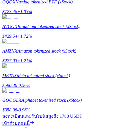
QQQX
Nasdaq tokenized ETF (xStock)
$
723.46
+
1.03
%
Launchpool
การเซ้งแบบยืดหยุ่นเพื่อรับโทเคนยอดนิยม
AVGOX
Broadcom tokenized stock (xStock)
$
429.54
+
1.72
%
AMZNX
Amazon tokenized stock (xStock)
$
277.93
+
1.21
%
METAX
Meta tokenized stock (xStock)
$
590.36
-0.56
%
การล็อค BTR
การลงทุนพิเศษสำหรับผู้ถือ BTR
GOOGLX
Alphabet tokenized stock (xStock)
$
358.98
-0.96
%
ลงทะเบียนและรับโบนัสสูงถึง
1788 USDT
เข้าร่วมตอนนี้