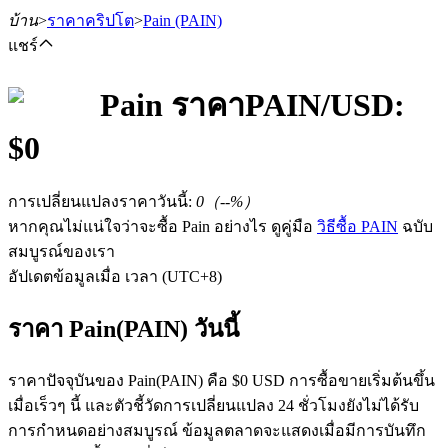
บ้าน
>
ราคาคริปโต
>
Pain
(PAIN)
แชร์
Pain
ราคา
PAIN
/USD:
$
0
ฟิวเจอร์ส
การเปลี่ยนแปลงราคาวันนี้
:
0
（
--
%）
หากคุณไม่แน่ใจว่าจะซื้อ Pain อย่างไร ดูคู่มือ
วิธีซื้อ PAIN
ฉบับ
สมบูรณ์ของเรา
อัปเดตข้อมูลเมื่อ เวลา (UTC+8)
ราคา Pain(PAIN) วันนี้
ฟิวเจอร์ส USDT
ราคาปัจจุบันของ Pain(PAIN) คือ $0 USD การซื้อขายเริ่มต้นขึ้น
ฟิวเจอร์สที่ใช้ USDT เป็นหลักประกัน
เมื่อเร็วๆ นี้ และตัวชี้วัดการเปลี่ยนแปลง 24 ชั่วโมงยังไม่ได้รับ
การกำหนดอย่างสมบูรณ์ ข้อมูลตลาดจะแสดงเมื่อมีการบันทึก