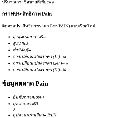
ปริมาณการซื้อขายที่เพียงพอ
กราฟประสิทธิภาพ Pain
ติดตามประสิทธิภาพราคา Pain(PAIN) แบบเรียลไทม์
สูงสุดตลอดกาล
$
--
ฟิวเจอร์ส COIN-M
สูง
(24h)
$
--
ต่ำ
(24h)
$
--
ฟิวเจอร์สสกุลเงินดิจิทัล
การเปลี่ยนแปลงราคา
(1h)
--
%
การเปลี่ยนแปลงราคา
(24h)
--
%
การเปลี่ยนแปลงราคา
(7d)
--
%
TradFi
ข้อมูลตลาด Pain
อนุพันธ์ของหุ้น ฟอเร็กซ์ โลหะมีค่า และสินค้าโภคภัณฑ์
อันดับตลาด
1000+
มูลค่าตลาด
$
0
0
อุปทานหมุนเวียน
--
PAIN