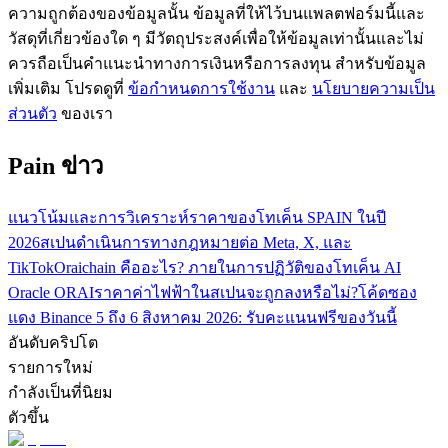
ความถูกต้องของข้อมูลนั้น ข้อมูลที่ให้ไว้บนแพลตฟอร์มนี้และ
กลยุทธ์การซื้อขาย
วัสดุที่เกี่ยวข้องใด ๆ มีวัตถุประสงค์เพื่อให้ข้อมูลเท่านั้นและไม่
เรียนรู้วิธีการรักษาผลกำไร
ควรถือเป็นคำแนะนำทางการเงินหรือการลงทุน สำหรับข้อมูล
เพิ่มเติม โปรดดูที่
ข้อกำหนดการใช้งาน
และ
นโยบายความเป็น
ส่วนตัว
ของเรา
Pain ข่าว
แนวโน้มและการวิเคราะห์ราคาของโทเค็น SPAIN ในปี
ได้รับ
2026
สเปนดำเนินการทางกฎหมายต่อ Meta, X, และ
TikTok
Oraichain คืออะไร? ภายในการปฏิวัติของโทเค็น AI
Oracle ORAI
ราคาค่าไฟฟ้าในสเปนจะถูกลงหรือไม่?
โค้ดซอง
แดง Binance 5 ถึง 6 สิงหาคม 2026: รับคะแนนฟรีของวันนี้
อันดับคริปโต
รายการใหม่
กำลังเป็นที่นิยม
ตัวขึ้น
พาวเวอร์พิกกี้