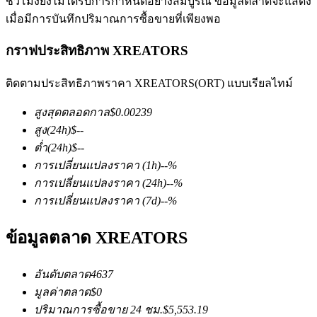
ชั่วโมงยังไม่ได้รับการกำหนดอย่างสมบูรณ์ ข้อมูลตลาดจะแสดง
เมื่อมีการบันทึกปริมาณการซื้อขายที่เพียงพอ
กราฟประสิทธิภาพ XREATORS
ติดตามประสิทธิภาพราคา XREATORS(ORT) แบบเรียลไทม์
สูงสุดตลอดกาล
$
0.00239
ฟิวเจอร์ส COIN-M
สูง
(24h)
$
--
ฟิวเจอร์สสกุลเงินดิจิทัล
ต่ำ
(24h)
$
--
การเปลี่ยนแปลงราคา
(1h)
--
%
การเปลี่ยนแปลงราคา
(24h)
--
%
TradFi
การเปลี่ยนแปลงราคา
(7d)
--
%
อนุพันธ์ของหุ้น ฟอเร็กซ์ โลหะมีค่า และสินค้าโภคภัณฑ์
ข้อมูลตลาด XREATORS
อันดับตลาด
4637
มูลค่าตลาด
$
0
ปริมาณการซื้อขาย 24 ชม.
$
5,553.19