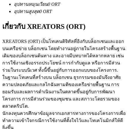
อุปทานหมุนเวียน
0
ORT
อุปทานสูงสุด
0
ORT
ฟิวเจอร์ส USDC
เกี่ยวกับ XREATORS (ORT)
ฟิวเจอร์สที่ใช้ USDC เป็นหลักประกัน
XREATORS (ORT) เป็นโทเคนดิจิทัลที่อิงกับบล็อกเชนและออก
บนเครือข่าย บล็อกเชน โดยทำงานอยู่ภายในโครงสร้างพื้นฐาน
เดิมของบล็อกเชนต้นทาง และอาจมีบทบาทได้หลากหลาย เช่น
การใช้งานเชิงอรรถประโยชน์ การกำกับดูแล หรือการมีส่วน
ร่วมในระบบนิเวศ ทั้งนี้ขึ้นอยู่กับการออกแบบของโครงการ.
ในฐานะโทเคนที่สร้างบน บล็อกเชน ธุรกรรมของมันจึงอาศัย
ความปลอดภัยและกลไกฉันทามติของเครือข่ายพื้นฐาน การ
ยอมรับและผลการดำเนินงานในตลาดขึ้นอยู่กับการพัฒนา
คัดลอกการซื้อขาย
โครงการ การมีส่วนร่วมของชุมชน และสภาวะโดยรวมของ
ตลาดคริปโต.
เข้าร่วมกับเทรดเดอร์ชั้นนำ
นักลงทุนควรศึกษาข้อมูลจากเอกสารทางการของโครงการเพื่อ
ทำความเข้าใจกรณีการใช้งานที่ตั้งใจไว้และโทเคโนมิกส์ให้ดี
ยิ่งขึ้น