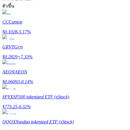
ตัวขึ้น
รับรางวัลการแข่งขันทุกวัน
CC
Canton
$
0.1028
-5.17
%
GRVT
Grvt
$
0.2829
+
7.33
%
AEON
AEON
การปักหลัก
$
0.06093
-0.14
%
ผลตอบแทนสูงและเข้าถึงได้ทันที
SPYX
SP500 tokenized ETF (xStock)
$
775.25
-0.32
%
QQQX
Nasdaq tokenized ETF (xStock)