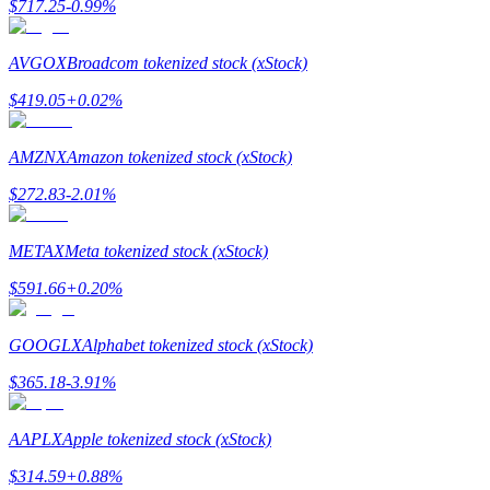
$
717.25
-0.99
%
Launchpool
AVGOX
Broadcom tokenized stock (xStock)
การเซ้งแบบยืดหยุ่นเพื่อรับโทเคนยอดนิยม
$
419.05
+
0.02
%
AMZNX
Amazon tokenized stock (xStock)
$
272.83
-2.01
%
METAX
Meta tokenized stock (xStock)
$
591.66
+
0.20
%
การล็อค BTR
GOOGLX
Alphabet tokenized stock (xStock)
การลงทุนพิเศษสำหรับผู้ถือ BTR
$
365.18
-3.91
%
AAPLX
Apple tokenized stock (xStock)
$
314.59
+
0.88
%