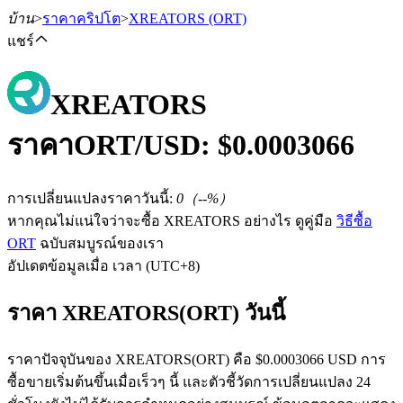
บ้าน
>
ราคาคริปโต
>
XREATORS
(ORT)
แชร์
XREATORS
ฟิวเจอร์ส
ราคา
ORT
/USD: $
0.0003066
การเปลี่ยนแปลงราคาวันนี้
:
0
（
--
%）
หากคุณไม่แน่ใจว่าจะซื้อ XREATORS อย่างไร ดูคู่มือ
วิธีซื้อ
ORT
ฉบับสมบูรณ์ของเรา
อัปเดตข้อมูลเมื่อ เวลา (UTC+8)
ราคา XREATORS(ORT) วันนี้
ฟิวเจอร์ส USDT
ราคาปัจจุบันของ XREATORS(ORT) คือ $0.0003066 USD การ
ฟิวเจอร์สที่ใช้ USDT เป็นหลักประกัน
ซื้อขายเริ่มต้นขึ้นเมื่อเร็วๆ นี้ และตัวชี้วัดการเปลี่ยนแปลง 24